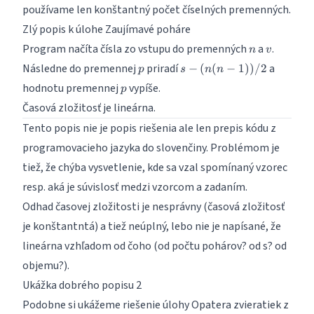
používame len konštantný počet číselných premenných.
Zlý popis k úlohe Zaujímavé poháre
n
v
Program načíta čísla zo vstupu do premenných
a
.
n
v
p
s -
Následne do premennej
priradí
a
−
(
(
−
1
))
/2
p
s
n
n
(n(n-
p
hodnotu premennej
vypíše.
p
1))/2
Časová zložitosť je lineárna.
Tento popis nie je popis riešenia ale len prepis kódu z
programovacieho jazyka do slovenčiny. Problémom je
tiež, že chýba vysvetlenie, kde sa vzal spomínaný vzorec
resp. aká je súvislosť medzi vzorcom a zadaním.
Odhad časovej zložitosti je nesprávny (časová zložitosť
je konštantntá) a tiež neúplný, lebo nie je napísané, že
lineárna vzhľadom od čoho (od počtu pohárov? od s? od
objemu?).
Ukážka dobrého popisu 2
Podobne si ukážeme riešenie úlohy
Opatera zvieratiek z