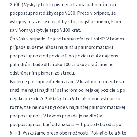
99 =
.) Výskyty tohto písmena tvoria palindrómovú
2600
2574
podpostupnosť dĺžky aspoň 100. Preto v prípade, že
vstupný reťazec je dosť dlhý, stačí nájsť písmeno, ktoré
sa v ňom vyskytuje aspoň 100 krát.
Čo však v pripade, že je vstupný reťazec kratší? V takom
prípade budeme hľadať najdlhšiu palindromatickú
0
n
podpostupnosť od pozície
po pozíciu
. Ak nájdený
0
n
palindróm bude dlhší ako 100 znakov, skrátime ho
odstránením písmen zo stredu.
Budeme postupovať rekurzívne. V každom momente sa
a
snažíme nájsť najdlhší palndróm od nejakej pozície
po
a
b
a
b
nejakú poziciu
. Pokiaľ
-te a
-te písmeno vstupu sú
b
a
b
rôzne, tak nemôžu byť obe v najdlhšej palindromatickej
podpostupnoti. V takom prípade je najdlhšia
a+1
b
a
b-
podpostupnosť buď od znaku
po
alebo od
po
+
1
a
b
a
1
a
b
. Vyskúšame preto obe možnosti. Pokiaľ
-te a
-te
−
1
b
a
b