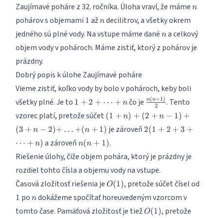
n
Zaujímavé poháre z 32. ročníka
. Úloha vraví, že máme
n
1
n
pohárov s objemami
až
decilitrov, a všetky okrem
1
n
n
jedného sú plné vody. Na vstupe máme dané
a celkový
n
objem vody v pohároch. Máme zistiť, ktorý z pohárov je
prázdny.
Dobrý popis k úlohe Zaujímavé poháre
Vieme zistiť, koľko vody by bolo v pohároch, keby boli
(
+
1
)
1+2+\dots+n
\frac{n(n+1)}
n
n
všetky plné. Je to
čo je
. Tento
1
+
2
+
⋯
+
n
2
{2}
(1+n)
vzorec platí, pretože súčet
(
1
+
)
+
(
2
+
−
1
)
+
n
n
+
\dots
+
2(1+2+3+\dots+n
je zároveň
(
3
+
−
2
)
+
…
+
(
+
1
)
2
(
1
+
2
+
3
+
n
n
(2+n-
(n+1)
n(n+1)
a zároveň
.
⋯
+
)
(
+
1
1) +
)
n
n
n
(3+n-
Riešenie úlohy, čiže objem pohára, ktorý je prázdny je
2) +
rozdiel tohto čísla a objemu vody na vstupe.
O(1)
1
Časová zložitosť riešenia je
, pretože súčet čísel od
(
1
)
O
n
po
dokážeme spočítať horeuvedeným vzorcom v
1
n
O(1)
tomto čase. Pamäťová zložitosť je tiež
, pretože
(
1
)
O