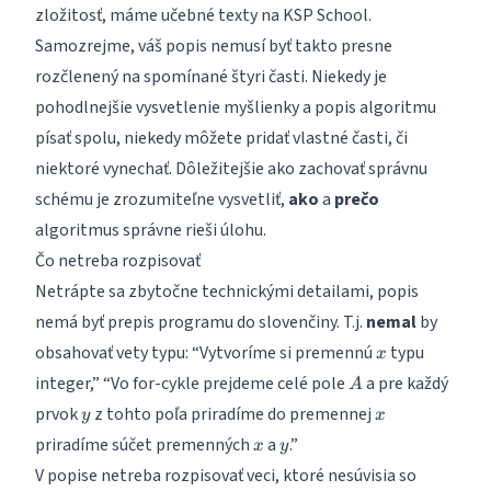
zložitosť, máme
učebné texty na KSP School
.
Samozrejme, váš popis nemusí byť takto presne
rozčlenený na spomínané štyri časti. Niekedy je
pohodlnejšie vysvetlenie myšlienky a popis algoritmu
písať spolu, niekedy môžete pridať vlastné časti, či
niektoré vynechať. Dôležitejšie ako zachovať správnu
schému je zrozumiteľne vysvetliť,
ako
a
prečo
algoritmus správne rieši úlohu.
Čo netreba rozpisovať
Netrápte sa zbytočne technickými detailami, popis
nemá byť prepis programu do slovenčiny. T.j.
nemal
by
x
obsahovať vety typu: “Vytvoríme si premennú
typu
x
A
integer,” “Vo for-cykle prejdeme celé pole
a pre každý
A
y
x
prvok
z tohto poľa priradíme do premennej
y
x
x
y
priradíme súčet premenných
a
.”
x
y
V popise netreba rozpisovať veci, ktoré nesúvisia so