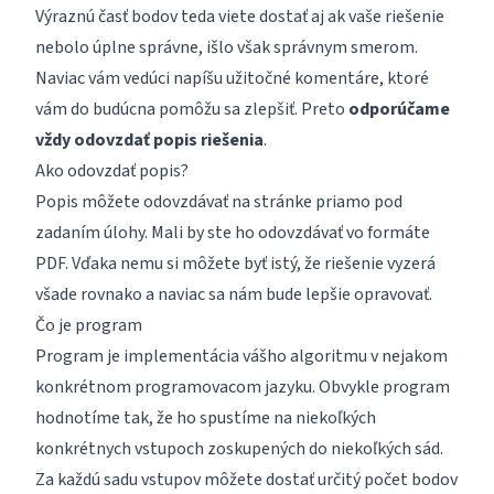
Výraznú časť bodov teda viete dostať aj ak vaše riešenie
nebolo úplne správne, išlo však správnym smerom.
Naviac vám vedúci napíšu užitočné komentáre, ktoré
vám do budúcna pomôžu sa zlepšiť. Preto
odporúčame
vždy odovzdať popis riešenia
.
Ako odovzdať popis?
Popis môžete odovzdávať na stránke priamo pod
zadaním úlohy. Mali by ste ho odovzdávať vo formáte
PDF. Vďaka nemu si môžete byť istý, že riešenie vyzerá
všade rovnako a naviac sa nám bude lepšie opravovať.
Čo je program
Program je implementácia vášho algoritmu v nejakom
konkrétnom programovacom jazyku. Obvykle program
hodnotíme tak, že ho spustíme na niekoľkých
konkrétnych vstupoch zoskupených do niekoľkých sád.
Za každú sadu vstupov môžete dostať určitý počet bodov