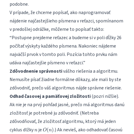
podobne.
V prípade, že chceme popísať, ako naprogramovať
nájdenie najčastejšieho písmena v reťazci, spomínanom
v predošlej odrážke, môžeme to popísať takto:
“Postupne prejdeme reťazec a budeme si v poli dĺžky 26
počítať výskyty každého písmena. Nakoniec nájdeme
najväčší prvok v tomto poli. Pozícia tohto prvku nám
udáva najčastejšie písmeno v reťazci.”
Zdôvodnenie správnosti
vášho riešenia a algoritmu.
Nemusíte písať žiadne formálne dôkazy, ale mali by ste
zdôvodniť, prečo váš algoritmus nájde správne riešenie.
Odhad časovej a pamäťovej zložitosti
(pozri nižšie).
Ak nie je na prvý pohľad jasné, prečo má algoritmus danú
zložitosť je potrebné ju zdôvodniť. (Netreba
zdôvodňovať, že zložitosť algoritmu, ktorý má jeden
n
O(n)
cyklus dlžky
je
.) Ak nevieš, ako odhadovať časovú
(
)
n
O
n