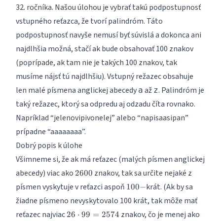
32. ročníka
. Našou úlohou je vybrať takú podpostupnosť
vstupného reťazca, že tvorí palindróm. Táto
podpostupnosť navyše nemusí byť súvislá a dokonca ani
najdlhšia možná, stačí ak bude obsahovať 100 znakov
(poprípade, ak tam nie je takých 100 znakov, tak
musíme nájsť tú najdlhšiu). Vstupný režazec obsahuje
len malé písmena anglickej abecedy
až
. Palindróm je
a
z
taký režazec, ktorý sa odpredu aj odzadu číta rovnako.
Napríklad “jelenovipivonelej” alebo “napisaasipan”
prípadne “aaaaaaaa”.
Dobrý popis k úlohe
Všimneme si, že ak má reťazec (malých písmen anglickej
2600
abecedy) viac ako
znakov, tak sa určite nejaké z
2600
100-
písmen vyskytuje v reťazci aspoň
krát. (Ak by sa
100
−
žiadne písmeno nevyskytovalo 100 krát, tak môže mať
26\cdot
2600
reťazec najviac
znakov, čo je menej ako
26
⋅
99
=
2574