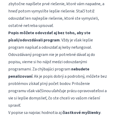
zbytočne napíšete prvé riešenie, ktoré vám napadne, a
hneď potom vymyslíte lepšie riešenie. Stačí totiž
odovzdať len najlepšie riešenie, ktoré ste vymysleli,
ostatné netreba spisovať.
Popis môžete odovzdať aj bez toho, aby ste
písali/odovzdávali program
. Vždy je však lepšie
program napísať a odovzdať aj keby nefungoval.
Odovzdávaný program nie je potrebné dávať aj do
popisu, vieme si ho nájsť medzi odovzdanými
programami. Za chýbajúci program
nebudete
penalizovaní
. Ak je popis dobrý a podrobný, môžete bez
problémov získať plný počet bodov. Priloženie
programu však väčšinou uľahčuje prácu opravovateľovi a
vie si lepšie domyslieť, čo ste chceli vo vašom riešení
spraviť.
V popise sa najviac hodnotia aj
čiastkové myšlienky
.