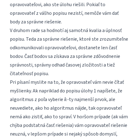
opravovateľovi, ako ste úlohu riešili. Pokiaľ to
opravovateľ z vášho popisu nezistí, nemôže vám dať
body za správne riešenie.
V druhom rade sa hodnotí aj samotná kvalia a úplnosť
popisu. Teda za správne riešenie, ktoré ste zrozumiteľne
odkomunikovali opravovateľovi, dostanete len časť
bodov. Časť bodov sa získava za správne zdôvodnenie
správnosti, správny odhad časovej zložitosti a tiež
čitateľnosť popisu.
Pri písaní myslite na to, že opravovateľ vám nevie čítať
myšlienky. Ak napriklad do popisu úlohy 1 napíšete, že
k
algoritmus z poľa vyberie
-ty najmenší prvok, ale
k
neuvediete, ako ho algoritmus nájde, tak opravovateľ
nemá ako zistiť, ako to spraví. V horšom prípade (ak vám
chýba podstatná časť riešenia) vám opravovateľ riešenie
neuzná, v lepšom prípade si nejaký spôsob domyslí,