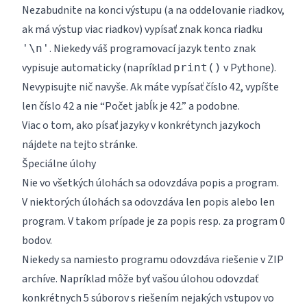
Nezabudnite na konci výstupu (a na oddelovanie riadkov,
ak má výstup viac riadkov) vypísať znak konca riadku
. Niekedy váš programovací jazyk tento znak
'\n'
vypisuje automaticky (napríklad
v Pythone).
print()
Nevypisujte nič navyše. Ak máte vypísať číslo 42, vypíšte
len číslo 42 a nie “Počet jabĺk je 42.” a podobne.
Viac o tom, ako písať jazyky v konkrétynch jazykoch
nájdete na
tejto stránke
.
Špeciálne úlohy
Nie vo všetkých úlohách sa odovzdáva popis a program.
V niektorých úlohách sa odovzdáva len popis alebo len
program. V takom prípade je za popis resp. za program 0
bodov.
Niekedy sa namiesto programu odovzdáva riešenie v ZIP
archíve. Napríklad môže byť vašou úlohou odovzdať
konkrétnych 5 súborov s riešením nejakých vstupov vo