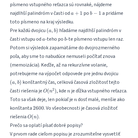
písmeno vstupného reťazca sú rovnaké, nájdeme
a+1
b-
najdlhší palindróm v časti od
po
a pridáme
+
1
−
1
a
b
1
toto písmeno na kraj výsledku.
(a,b)
Pre každú dvojicu
hľadáme najdlhší palindróm v
(
,
)
a
b
a
b
časti vstupu od
-teho po
-te písmeno vstupu len raz.
a
b
Potom si výsledok zapamätáme do dvojrozmerného
poľa, aby sme to nabudúce nemuseli počítať znova
(memoizácia). Keďže, až na rekurzívne volanie,
(a,b)
potrebujeme na výpočet odpovede pre jednu dvojicu
konštantný čas, celková časová zložitosť tejto
(
,
)
a
b
O(n^2)
n
2
časti riešenia je
, kde
je dĺžka vstupného reťazca.
(
)
O
n
n
n
Toto sa však deje, len pokiaľ je
dosť malé, menšie ako
n
2600
konštanta
. Vo všeobecnosti je časová zložitoť
2600
O(n)
riešenia
.
(
)
O
n
Prečo sa oplatí písať dobré popisy?
V prvom rade cieľom popisu je zrozumiteľne vysvetliť