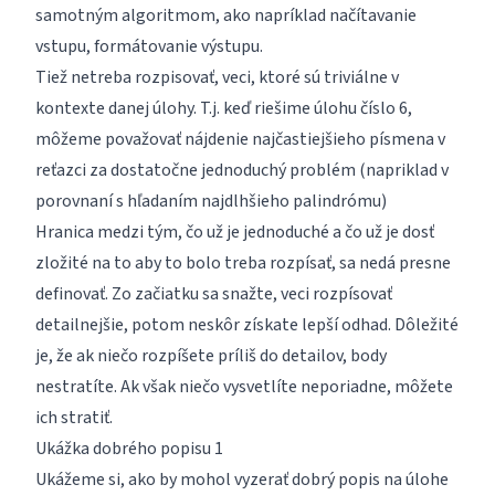
samotným algoritmom, ako napríklad načítavanie
vstupu, formátovanie výstupu.
Tiež netreba rozpisovať, veci, ktoré sú triviálne v
kontexte danej úlohy. T.j. keď riešime úlohu číslo 6,
môžeme považovať nájdenie najčastiejšieho písmena v
reťazci za dostatočne jednoduchý problém (napriklad v
porovnaní s hľadaním najdlhšieho palindrómu)
Hranica medzi tým, čo už je jednoduché a čo už je dosť
zložité na to aby to bolo treba rozpísať, sa nedá presne
definovať. Zo začiatku sa snažte, veci rozpísovať
detailnejšie, potom neskôr získate lepší odhad. Dôležité
je, že ak niečo rozpíšete príliš do detailov, body
nestratíte. Ak však niečo vysvetlíte neporiadne, môžete
ich stratiť.
Ukážka dobrého popisu 1
Ukážeme si, ako by mohol vyzerať dobrý popis na úlohe