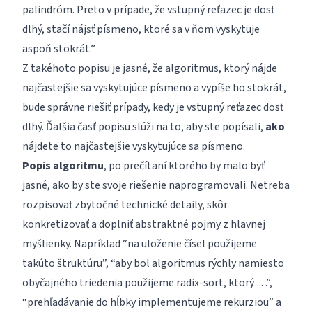
palindróm. Preto v prípade, že vstupný reťazec je dosť
dlhý, stačí nájsť písmeno, ktoré sa v ňom vyskytuje
aspoň stokrát.”
Z takéhoto popisu je jasné, že algoritmus, ktorý nájde
najčastejšie sa vyskytujúce písmeno a vypíše ho stokrát,
bude správne riešiť prípady, kedy je vstupný reťazec dosť
dlhý. Ďalšia časť popisu slúži na to, aby ste popísali,
ako
nájdete to najčastejšie vyskytujúce sa písmeno.
Popis algoritmu
, po prečítaní ktorého by malo byť
jasné, ako by ste svoje riešenie naprogramovali. Netreba
rozpisovať zbytočné technické detaily, skôr
konkretizovať a doplniť abstraktné pojmy z hlavnej
myšlienky. Napríklad “na uloženie čísel použijeme
takúto štruktúru”, “aby bol algoritmus rýchly namiesto
obyčajného triedenia použijeme radix-sort, ktorý …”,
“prehľadávanie do hĺbky implementujeme rekurziou” a