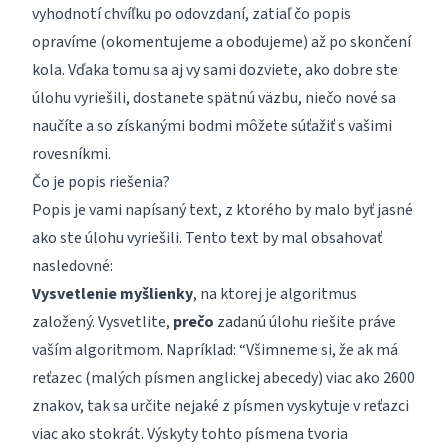
vyhodnotí chvíľku po odovzdaní, zatiaľ čo popis
opravíme (okomentujeme a obodujeme) až po skončení
kola. Vďaka tomu sa aj vy sami dozviete, ako dobre ste
úlohu vyriešili, dostanete spätnú väzbu, niečo nové sa
naučíte a so získanými bodmi môžete súťažiť s vašimi
rovesníkmi.
Čo je popis riešenia?
Popis je vami napísaný text, z ktorého by malo byť jasné
ako ste úlohu vyriešili. Tento text by mal obsahovať
nasledovné:
Vysvetlenie myšlienky
, na ktorej je algoritmus
založený. Vysvetlite,
prečo
zadanú úlohu riešite práve
vaším algoritmom. Napríklad: “Všimneme si, že ak má
reťazec (malých písmen anglickej abecedy) viac ako 2600
znakov, tak sa určite nejaké z písmen vyskytuje v reťazci
viac ako stokrát. Výskyty tohto písmena tvoria