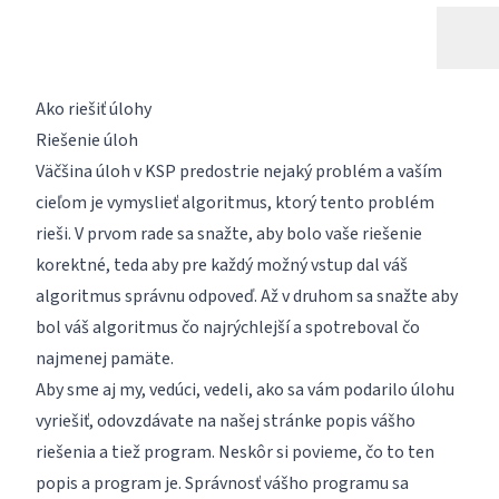
Ako riešiť úlohy
Riešenie úloh
Väčšina úloh v KSP predostrie nejaký problém a vaším
cieľom je vymyslieť algoritmus, ktorý tento problém
rieši. V prvom rade sa snažte, aby bolo vaše riešenie
korektné, teda aby pre každý možný vstup dal váš
algoritmus správnu odpoveď. Až v druhom sa snažte aby
bol váš algoritmus čo najrýchlejší a spotreboval čo
najmenej pamäte.
Aby sme aj my, vedúci, vedeli, ako sa vám podarilo úlohu
vyriešiť, odovzdávate na našej stránke popis vášho
riešenia a tiež program. Neskôr si povieme, čo to ten
popis a program je. Správnosť vášho programu sa