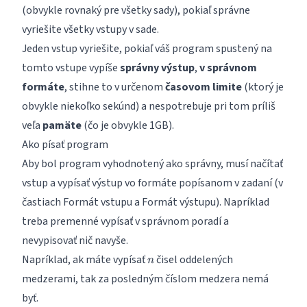
(obvykle rovnaký pre všetky sady), pokiaľ správne
vyriešite všetky vstupy v sade.
Jeden vstup vyriešite, pokiaľ váš program spustený na
tomto vstupe vypíše
správny výstup
,
v správnom
formáte
, stihne to v určenom
časovom limite
(ktorý je
obvykle niekoľko sekúnd) a nespotrebuje pri tom príliš
veľa
pamäte
(čo je obvykle 1GB).
Ako písať program
Aby bol program vyhodnotený ako správny, musí načítať
vstup a vypísať výstup vo formáte popísanom v zadaní (v
častiach Formát vstupu a Formát výstupu). Napríklad
treba premenné vypísať v správnom poradí a
nevypisovať nič navyše.
n
Napríklad, ak máte vypísať
čisel oddelených
n
medzerami, tak za posledným číslom medzera nemá
byť.