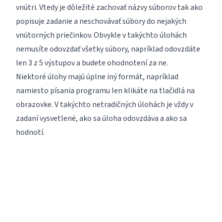
vnútri. Vtedy je dôležité zachovať názvy súborov tak ako
popisuje zadanie a neschovávať súbory do nejakých
vnútorných priečinkov. Obvykle v takýchto úlohách
nemusíte odovzdať všetky súbory, napríklad odovzdáte
len 3 z 5 výstupov a budete ohodnotení za ne.
Niektoré úlohy majú úplne iný formát, napríklad
namiesto písania programu len klikáte na tlačidlá na
obrazovke. V takýchto netradičných úlohách je vždy v
zadaní vysvetlené, ako sa úloha odovzdáva a ako sa
hodnotí.