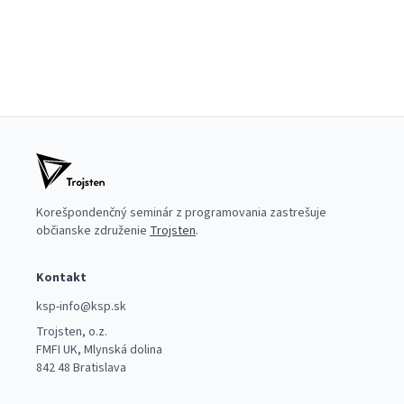
Korešpondenčný seminár z programovania zastrešuje
občianske združenie
Trojsten
.
Kontakt
ksp-info@ksp.sk
Trojsten, o.z.
FMFI UK, Mlynská dolina
842 48 Bratislava