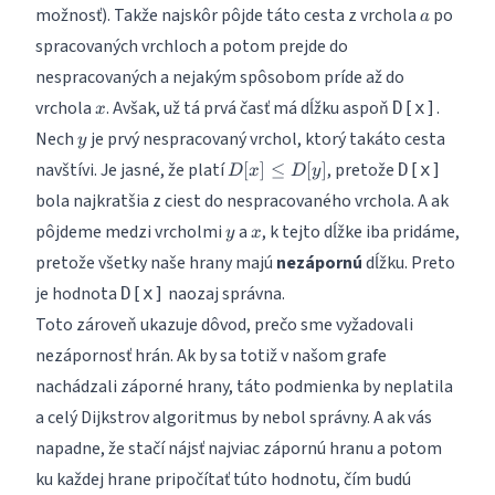
a
možnosť). Takže najskôr pôjde táto cesta z vrchola
po
a
spracovaných vrchloch a potom prejde do
nespracovaných a nejakým spôsobom príde až do
x
vrchola
. Avšak, už tá prvá časť má dĺžku aspoň
.
D[x]
x
y
Nech
je prvý nespracovaný vrchol, ktorý takáto cesta
y
D[x]
navštívi. Je jasné, že platí
, pretože
[
]
≤
[
]
D[x]
D
x
D
y
\leq
bola najkratšia z ciest do nespracovaného vrchola. A ak
D[y]
y
x
pôjdeme medzi vrcholmi
a
, k tejto dĺžke iba pridáme,
y
x
pretože všetky naše hrany majú
nezápornú
dĺžku. Preto
je hodnota
naozaj správna.
D[x]
Toto zároveň ukazuje dôvod, prečo sme vyžadovali
nezápornosť hrán. Ak by sa totiž v našom grafe
nachádzali záporné hrany, táto podmienka by neplatila
a celý Dijkstrov algoritmus by nebol správny. A ak vás
napadne, že stačí nájsť najviac zápornú hranu a potom
ku každej hrane pripočítať túto hodnotu, čím budú