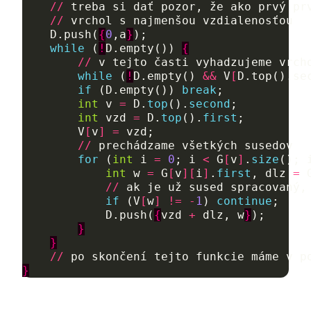
//
treba
si
dať
pozor
,
že
ako
prvý
pr
//
vrchol
s
najmenšou
vzdialenosťou
D
.
push
(
{
0
,
a
}
);
while
(
!
D
.
empty
())
{
//
v
tejto
časti
vyhadzujeme
vrch
while
(
!
D
.
empty
()
&&
V
[
D.top().se
if
(
D
.
empty
())
break
;
int
v
=
D
.
top
().
second
;
int
vzd
=
D
.
top
().
first
;
V
[
v
]
=
vzd
;
//
prechádzame
všetkých
susedov
for
(
int
i
=
0
;
i
<
G
[
v
]
.
size
();
int
w
=
G
[
v
][
i
]
.
first
,
dlz
=
//
ak
je
už
sused
spracovaný
,
if
(
V
[
w
]
!=
-
1
)
continue
;
D
.
push
(
{
vzd
+
dlz
,
w
}
);
}
}
//
po
skončení
tejto
funkcie
máme
v
p
}