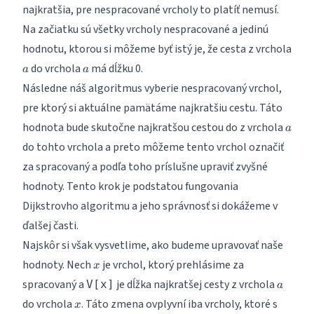
najkratšia, pre nespracované vrcholy to platíť nemusí.
Na začiatku sú všetky vrcholy nespracované a jedinú
hodnotu, ktorou si môžeme byť istý je, že cesta z vrchola
a
a
do vrchola
má dĺžku 0.
a
a
Následne náš algoritmus vyberie nespracovaný vrchol,
pre ktorý si aktuálne pamätáme najkratšiu cestu. Táto
a
hodnota bude skutočne najkratšou cestou do z vrchola
a
do tohto vrchola a preto môžeme tento vrchol označiť
za spracovaný a podľa toho príslušne upraviť zvyšné
hodnoty. Tento krok je podstatou fungovania
Dijkstrovho algoritmu a jeho správnosť si dokážeme v
ďalšej časti.
Najskôr si však vysvetlime, ako budeme upravovať naše
x
hodnoty. Nech
je vrchol, ktorý prehlásime za
x
a
spracovaný a
je dĺžka najkratšej cesty z vrchola
V[x]
a
x
do vrchola
. Táto zmena ovplyvní iba vrcholy, ktoré s
x