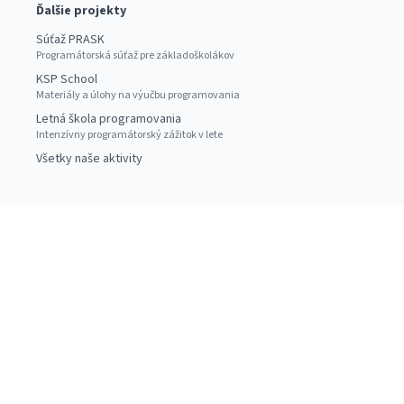
Ďalšie projekty
Súťaž PRASK
Programátorská súťaž pre základoškolákov
KSP School
Materiály a úlohy na výučbu programovania
Letná škola programovania
Intenzívny programátorský zážitok v lete
Všetky naše aktivity