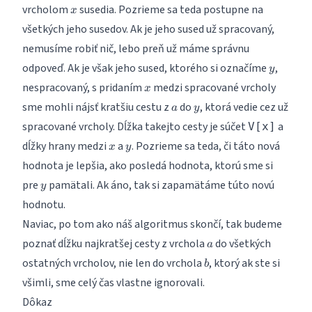
x
vrcholom
susedia. Pozrieme sa teda postupne na
x
všetkých jeho susedov. Ak je jeho sused už spracovaný,
nemusíme robiť nič, lebo preň už máme správnu
y
odpoveď. Ak je však jeho sused, ktorého si označíme
,
y
x
nespracovaný, s pridaním
medzi spracované vrcholy
x
a
y
sme mohli nájsť kratšiu cestu z
do
, ktorá vedie cez už
a
y
spracované vrcholy. Dĺžka takejto cesty je súčet
a
V[x]
x
y
dĺžky hrany medzi
a
. Pozrieme sa teda, či táto nová
x
y
hodnota je lepšia, ako posledá hodnota, ktorú sme si
y
pre
pamätali. Ak áno, tak si zapamätáme túto novú
y
hodnotu.
Naviac, po tom ako náš algoritmus skončí, tak budeme
a
poznať dĺžku najkratšej cesty z vrchola
do všetkých
a
b
ostatných vrcholov, nie len do vrchola
, ktorý ak ste si
b
všimli, sme celý čas vlastne ignorovali.
Dôkaz