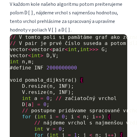
V každom kole našeho algoritmu potom preiterujeme
poľom
, nájdeme vrchol s najmenšou hodnotou,
D[]
tento vrchol prehlásime za spracovaný a upravíme
hodnoty v poliach
a
.
V[]
D[]
//
V
tomto
poli
si
pamätáme
graf
ako
zozn
//
V
pair
je
prvé
číslo
suseda
a
potom
dĺ
vector
<
vector
<
pair
<
int
,
int
>>>
G
;
vector
<
int
>
D
,
V
;
int
n
,
m
;
#define
INF
2000000000
void
pomala_dijkstra
()
{
D
.
resize
(
n
,
INF
);
V
.
resize
(
n
,
INF
);
int
a
=
0
;
//
začiatočný
vrchol
D
[
a
]
=
0
;
//
postupne
pridávame
spracované
vrch
for
(
int
i
=
0
;
i
<
n
;
i
++
)
{
//
nájdeme
vrchol
s
najmenšou
vzd
int
v
=
0
;
for
(
int
j
=
1
;
j
<
n
;
j
++
)
{