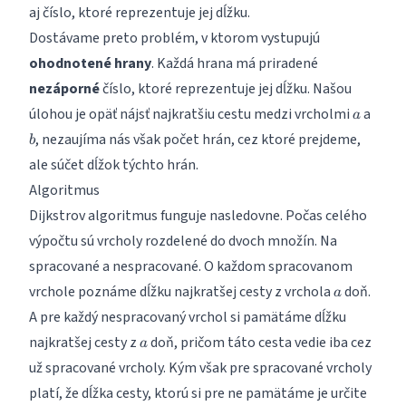
aj číslo, ktoré reprezentuje jej dĺžku.
Dostávame preto problém, v ktorom vystupujú
ohodnotené hrany
. Každá hrana má priradené
nezáporné
číslo, ktoré reprezentuje jej dĺžku. Našou
a
b
úlohou je opäť nájsť najkratšiu cestu medzi vrcholmi
a
a
, nezaujíma nás však počet hrán, cez ktoré prejdeme,
b
ale súčet dĺžok týchto hrán.
Algoritmus
Dijkstrov algoritmus funguje nasledovne. Počas celého
výpočtu sú vrcholy rozdelené do dvoch množín. Na
spracované a nespracované. O každom spracovanom
a
vrchole poznáme dĺžku najkratšej cesty z vrchola
doň.
a
A pre každý nespracovaný vrchol si pamätáme dĺžku
a
najkratšej cesty z
doň, pričom táto cesta vedie iba cez
a
už spracované vrcholy. Kým však pre spracované vrcholy
platí, že dĺžka cesty, ktorú si pre ne pamätáme je určite