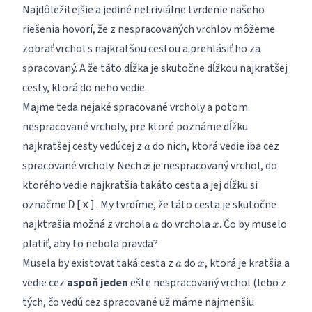
Najdôležitejšie a jediné netriviálne tvrdenie našeho
riešenia hovorí, že z nespracovaných vrchlov môžeme
zobrať vrchol s najkratšou cestou a prehlásiť ho za
spracovaný. A že táto dĺžka je skutočne dĺžkou najkratšej
cesty, ktorá do neho vedie.
Majme teda nejaké spracované vrcholy a potom
nespracované vrcholy, pre ktoré poznáme dĺžku
a
najkratšej cesty vedúcej z
do nich, ktorá vedie iba cez
a
x
spracované vrcholy. Nech
je nespracovaný vrchol, do
x
ktorého vedie najkratšia takáto cesta a jej dĺžku si
označme
. My tvrdíme, že táto cesta je skutočne
D[x]
a
x
najktrašia možná z vrchola
do vrchola
. Čo by muselo
a
x
platiť, aby to nebola pravda?
a
x
Musela by existovať taká cesta z
do
, ktorá je kratšia a
a
x
vedie cez
aspoň jeden
ešte nespracovaný vrchol (lebo z
tých, čo vedú cez spracované už máme najmenšiu