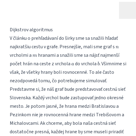
Dijkstrov algoritmus
V článku o
prehľadávaní do širky
sme sa snažili hľadať
n
najkratšiu cestu v grafe. Presnejšie, mali sme graf s
n
m
vrcholmi a
hranami a snažili sme sa nájsť najmenší
m
a
b
počet hrán na ceste z vrchola
do vrchola
. Všimnime si
a
b
však, že všetky hrany boli rovnocenné. To ale často
nezodpovedá tomu, čo potrebujeme simulovať.
Predstavme si, že náš graf bude predstavovať cestnú sieť
Slovenska. Každý vrchol bude zastupovať jedno okresné
mesto. Je potom jasné, že hrana medzi Bratislavou a
Pezinkom nie je rovnocenná hrane medzi Trebišovom a
Michalovcami. Ak chceme, aby bola naša cestná sieť
dostatočne presná, každej hrane by sme museli priradiť