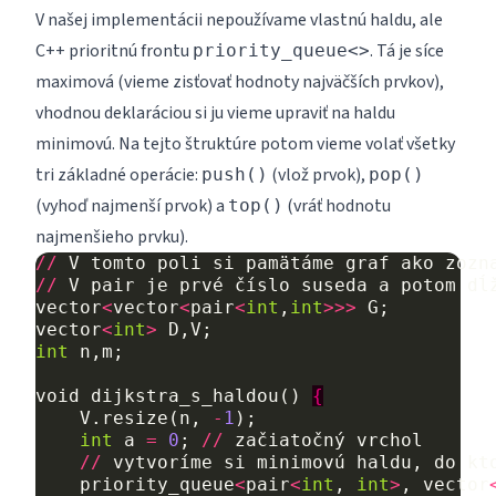
V našej implementácii nepoužívame vlastnú haldu, ale
C++ prioritnú frontu
. Tá je síce
priority_queue<>
maximová (vieme zisťovať hodnoty najväčších prvkov),
vhodnou deklaráciou si ju vieme upraviť na haldu
minimovú. Na tejto štruktúre potom vieme volať všetky
tri základné operácie:
(vlož prvok),
push()
pop()
(vyhoď najmenší prvok) a
(vráť hodnotu
top()
najmenšieho prvku).
//
V
tomto
poli
si
pamätáme
graf
ako
zozn
//
V
pair
je
prvé
číslo
suseda
a
potom
dĺ
vector
<
vector
<
pair
<
int
,
int
>>>
G
;
vector
<
int
>
D
,
V
;
int
n
,
m
;
void
dijkstra_s_haldou
()
{
V
.
resize
(
n
,
-
1
);
int
a
=
0
;
//
začiatočný
vrchol
//
vytvoríme
si
minimovú
haldu
,
do
kt
priority_queue
<
pair
<
int
,
int
>
,
vector