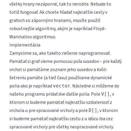
všetky hrany nezáporné, tak to nerobte. Nebude to
totiž fungovať. Ak chcete hľadať najkratšie cesty v
grafoch so zápornými hranami, musíte použiť
robustnejšie algoritmy, akým je napríklad Floyd-
Warshallov algoritmus.
Implementácia
Zamyslime sa, ako takéto riešenie naprogramovať.
Pamätať si graf vieme pomocou poľa susedov – pre každý
vrchol si pamätáme zoznam jeho susedov a kvôli
šetreniu pamäte (a tiež času) používame dynamické
polia ako je napríklad
. Následne si môžeme do
vector
našeho programu pridať dve ďalšie polia. Pole
, v
V[]
ktorom si budeme pamätať najkratšiu vzdialenosť z
a
vrchola
pre spracované vrcholy a pole
, v ktorom
D[]
a
a
si budeme pamätať najkratšiu cestu z
idúcu iba cez
a
spracované vrcholy pre všetky nespracované vrcholy.