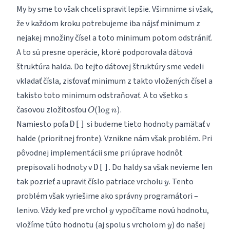
My by sme to však chceli spraviť lepšie. Všimnime si však,
že v každom kroku potrebujeme iba nájsť minimum z
nejakej množiny čísel a toto minimum potom odstrániť.
A to sú presne operácie, ktoré podporovala dátová
štruktúra
halda
. Do tejto dátovej štruktúry sme vedeli
vkladať čísla, zisťovať minimum z takto vložených čísel a
takisto toto minimum odstraňovať. A to všetko s
O(\log
časovou zložitosťou
.
(
l
o
g
)
O
n
n)
Namiesto poľa
si budeme tieto hodnoty pamätať v
D[]
halde (prioritnej fronte). Vznikne nám však problém. Pri
pôvodnej implementácii sme pri úprave hodnôt
prepisovali hodnoty v
. Do haldy sa však nevieme len
D[]
y
tak pozrieť a upraviť číslo patriace vrcholu
. Tento
y
problém však vyriešime ako správny programátori –
y
lenivo. Vždy keď pre vrchol
vypočítame novú hodnotu,
y
y
vložíme túto hodnotu (aj spolu s vrcholom
) do našej
y