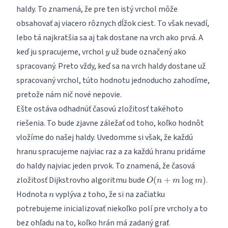
haldy. To znamená, že pre ten istý vrchol môže
obsahovať aj viacero rôznych dĺžok ciest. To však nevadí,
lebo tá najkratšia sa aj tak dostane na vrch ako prvá. A
y
keď ju spracujeme, vrchol
už bude označený ako
y
spracovaný. Preto vždy, keď sa na vrch haldy dostane už
spracovaný vrchol, túto hodnotu jednoducho zahodíme,
pretože nám nič nové nepovie.
Ešte ostáva odhadnúť časovú zložitosť takéhoto
riešenia. To bude zjavne záležať od toho, koľko hodnôt
vložíme do našej haldy. Uvedomme si však, že každú
hranu spracujeme najviac raz a za každú hranu pridáme
do haldy najviac jeden prvok. To znamená, že časová
O(n
zložitosť Dijkstrovho algoritmu bude
.
(
+
l
o
g
)
O
n
m
m
+ m
n
Hodnota
vyplýva z toho, že si na začiatku
n
\log
potrebujeme inicializovať niekoľko polí pre vrcholy a to
m)
bez ohľadu na to, koľko hrán má zadaný graf.