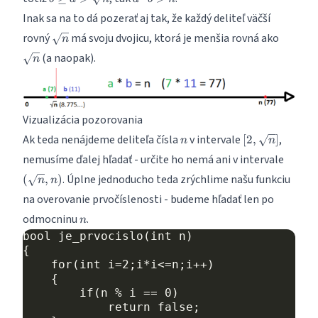
b
b
\sqrt
\geq
\cdot
Inak sa na to dá pozerať aj tak, že každý deliteľ väčší
n
a >
b > n
\sqrt
\sqrt
rovný
má svoju dvojicu, ktorá je menšia rovná ako
\sqrt
n
n
n
n
(a naopak).
n
Vizualizácia pozorovania
n
[2,
Ak teda nenájdeme deliteľa čísla
v intervale
,
[
2
,
]
n
n
\sqrt
(\sqrt
nemusíme ďalej hľadať - určite ho nemá ani v intervale
n ]
n ,n)
. Úplne jednoducho teda zrýchlime našu funkciu
(
,
)
n
n
na overovanie prvočíslenosti - budeme hľadať len po
n
odmocninu
.
n
bool je_prvocislo(int n)

{

    for(int i=2;i*i<=n;i++)

    {

        if(n % i == 0)

            return false;
