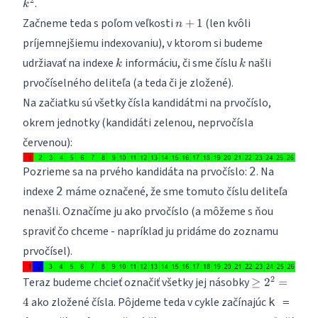
2
.
k
n+1
Začneme teda s poľom veľkosti
(len kvôli
+
1
n
príjemnejšiemu indexovaniu), v ktorom si budeme
k
k
udržiavať na indexe
informáciu, či sme číslu
našli
k
k
prvočíselného deliteľa (a teda či je zložené).
Na začiatku sú všetky čísla kandidátmi na prvočíslo,
okrem jednotky (kandidáti zelenou, neprvočísla
červenou):
Pozrieme sa na prvého kandidáta na prvočíslo:
. Na
2
indexe
máme označené, že sme tomuto číslu deliteľa
2
nenašli. Označíme ju ako prvočíslo (a môžeme s ňou
spraviť čo chceme - napríklad ju pridáme do zoznamu
prvočísel).
\geq
2
Teraz budeme chcieť označiť všetky jej násobky
≥
2
=
2^2
ako zložené čísla. Pôjdeme teda v cykle začínajúc
4
k =
= 4