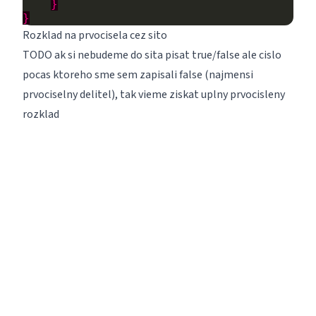
}
}
Rozklad na prvocisela cez sito
TODO ak si nebudeme do sita pisat true/false ale cislo
pocas ktoreho sme sem zapisali false (najmensi
prvociselny delitel), tak vieme ziskat uplny prvocisleny
rozklad