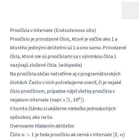
Prvočísla v intervale (Eratostenovo sito)
Prvočíslo je prirodzené číslo, ktoré je väčšie ako 1 a
ktorého jedinými deliteľmi sú 1 a ono samo. Prirodzené
čísla, ktoré nie sú prvočíslami sa s výnimkou čísla 1
nazývajú zložené čísla. (wikipedia)
Na prvočísla občas natrafíme aj v programátorských
úlohách. Často v nich potrebujeme overiť, či je nejaké
číslo prvočíslom, prípadne nájsť všetky prvočísla v
[1,10^6]
6
nejakom intervale (napr. v
).
[
1
,
1
0
]
V tomto článku si ukážeme niekoľko jednoduchých
spôsobov, ako na to.
Overovanie hľadaním deliteľov
n>1
[2,n)
Číslo
je teda prvočíslo ak nemá v intervale
>
1
[
2
,
)
n
n