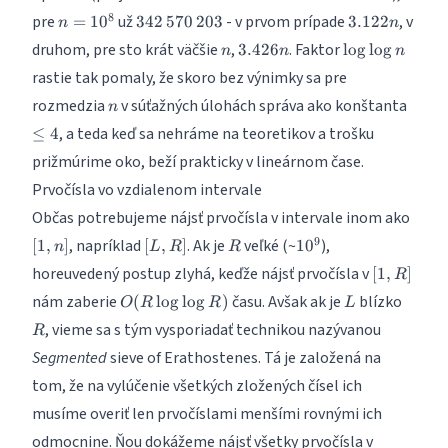
=
n(\frac{1}
n =
342\,570\,203
3.122n
8
pre
už
- v prvom prípade
, v
=
1
0
342
570
203
3.122
n
n
O(n
{2} +
10^8
\log
n
3.426n
\log
druhom, pre sto krát väčšie
,
. Faktor
3.426
l
o
g
l
o
g
n
n
n
\frac{1}
\log
\log
{3} +
rastie tak pomaly, že skoro bez výnimky sa pre
n)
n
\frac{1}
n
\leq
rozmedzia
v súťažných úlohách správa ako konštanta
n
{5} +
4
, a teda keď sa nehráme na teoretikov a trošku
\cdots +
≤
4
\frac{1}
prižmúrime oko, beží prakticky v lineárnom čase.
{\sqrt n})
Prvočísla vo vzdialenom intervale
[1,n]
Občas potrebujeme nájsť prvočísla v intervale inom ako
[L,R]
R
10^9
9
, napríklad
. Ak je
veľké (~
),
[
1
,
]
[
,
]
1
0
n
L
R
R
[1,R]
horeuvedený postup zlyhá, keďže nájsť prvočísla v
[
1
,
]
R
O(R
L
R
nám zaberie
času. Avšak ak je
blízko
(
l
o
g
l
o
g
)
O
R
R
L
\log
, vieme sa s tým vysporiadať technikou nazývanou
R
\log
Segmented
sieve of Erathostenes. Tá je založená na
R)
tom, že na vylúčenie všetkých zložených čísel ich
musíme overiť len prvočíslami menšími rovnými ich
odmocnine. Ňou dokážeme nájsť všetky prvočísla v