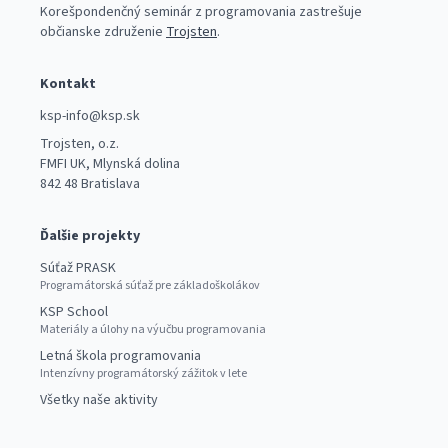
Korešpondenčný seminár z programovania zastrešuje
občianske združenie
Trojsten
.
Kontakt
ksp-info@ksp.sk
Trojsten, o.z.
FMFI UK, Mlynská dolina
842 48 Bratislava
Ďalšie projekty
Súťaž PRASK
Programátorská súťaž pre základoškolákov
KSP School
Materiály a úlohy na výučbu programovania
Letná škola programovania
Intenzívny programátorský zážitok v lete
Všetky naše aktivity