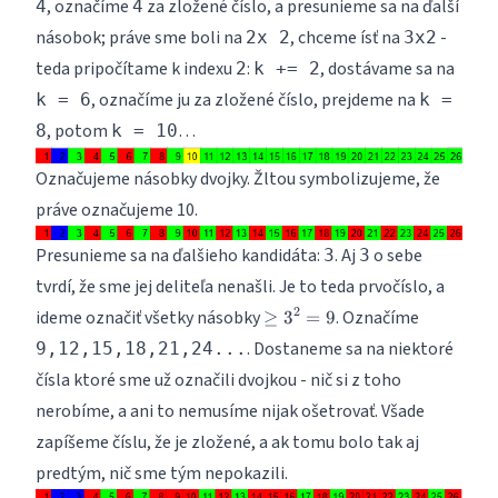
, označíme
za zložené číslo, a presunieme sa na ďalší
4
4
násobok; práve sme boli na
, chceme ísť na
-
2x 2
3x2
teda pripočítame k indexu
:
, dostávame sa na
2
k += 2
, označíme ju za zložené číslo, prejdeme na
k = 6
k =
, potom
…
8
k = 10
Označujeme násobky dvojky. Žltou symbolizujeme, že
práve označujeme 10.
Presunieme sa na ďalšieho kandidáta:
. Aj
o sebe
3
3
tvrdí, že sme jej deliteľa nenašli. Je to teda prvočíslo, a
\geq
2
ideme označiť všetky násobky
. Označíme
≥
3
=
9
3^2
. Dostaneme sa na niektoré
9,12,15,18,21,24...
= 9
čísla ktoré sme už označili dvojkou - nič si z toho
nerobíme, a ani to nemusíme nijak ošetrovať. Všade
zapíšeme číslu, že je zložené, a ak tomu bolo tak aj
predtým, nič sme tým nepokazili.