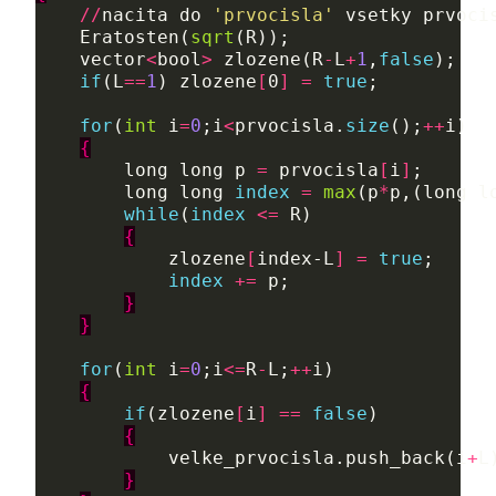
//
nacita
do
'prvocisla'
vsetky
prvoci
Eratosten
(
sqrt
(
R
));
vector
<
bool
>
zlozene
(
R
-
L
+
1
,
false
);
if
(
L
==
1
)
zlozene
[
0
]
=
true
;
for
(
int
i
=
0
;
i
<
prvocisla
.
size
();
++
i
)
{
long
long
p
=
prvocisla
[
i
]
;
long
long
index
=
max
(
p
*
p
,(
long
l
while
(
index
<=
R
)
{
zlozene
[
index-L
]
=
true
;
index
+=
p
;
}
}
for
(
int
i
=
0
;
i
<=
R
-
L
;
++
i
)
{
if
(
zlozene
[
i
]
==
false
)
{
velke_prvocisla
.
push_back
(
i
+
L
}