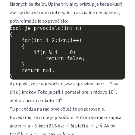
žiadnych deliteľov. Úplne triviálny prístup je teda skúsiť
všetky čísla v tomto intervale, a ak žiadne nenájdeme,
potvrdíme že je to prvočíslo:
bool je_prvocislo(int n)

{

    for(int i=2;i<n;i++)

    {

        if(n % i == 0)

            return false;

    }

    return n>1;

n
n-2
V prípade, že je
prvočíslo, však spravíme až
−
2
=
n
n
=
n
10^9
9
krokov. Toto je príliš pomalé pre
rádovo
,
(
)
1
0
O
n
n
O(n)
n
10^6
6
alebo viacero
okolo
.
1
0
n
Tu prichádza na rad prvé dôležité pozorovanie.
n
n
Povedzme, že
nie je prvočíslo. Potom vieme
zapísať
n
n
n = a
a
a
ako
, kde (BUNV
) platí
. Ak by
=
⋅
≤
≤
n
a
b
a
b
a
n
\cdot
\leq
\leq
b
a
totiž
, tak
.
≥
>
⋅
>
b
a
n
a
b
n