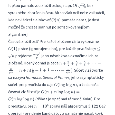
O(\sqrt
lepšou pamäťovou zložitosťou, napr.
), bez
(
O
n
n
výrazného zhoršenia času. Ak sa však ocitnete v situácií,
O(n)
kde nevládzete alokovať
pamäte naraz, je dosť
(
)
O
n
možné že chcete siahnuť po sofistikovanejšom
algoritme].
O(1)
Časová zložitosť? Pre každé zložené číslo vykonáme
p
práce (ignorujeme ho), pre každé prvočíslo
(
1
)
≤
O
p
\leq
2
\frac{n-
−
prejdeme
jeho násobkov a označíme ich za
n
p
n
\sqrt
p
p^2}
n +
zložené. Horný odhad je teda
+
+
+
+
⋯
n
+
n
n
n
n
{p}
2
3
5
\frac{n}
1
1
1
1
. Súčet v zátvorke
=
+
(
+
+
+
⋯
+
)
n
n
n
{2} +
2
3
5
n
n
sa nazýva
Harmonic Series of Primes
; jeho asymptotický
\frac{n}
{3} +
n
O(\log
súčet pre prvočísla do
je
, a teda naša
(
l
o
g
l
o
g
)
n
O
n
\frac{n}
\log n)
O(n
časová zložitosť je
(
+
l
o
g
l
o
g
)
=
O
n
n
n
{5} +
+ n
\cdots +
(dôkaz je opäť nad rámec článku). Pre
(
l
o
g
l
o
g
)
O
n
n
\log
\frac{n}
n =
3\,122\,047
6
predstavu, pre
spraví náš algoritmus
=
\log
1
0
3
122
047
n
{\sqrt n}
10^6
n)
operácií (prejdenie kandidátov a označenie násobkov),
= n +