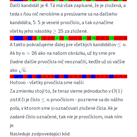
Ďalší kandidát je
. Tá má však zapísané, že je zložená, a
4
teda s ňou nič nerobíme a presúvame sa na ďalšieho
kandidáta,
.
je veselé prvočíslo, a tak označíme
5
5
\geq
všetky jeho násobky
za zložené.
≥
25
25
\leq
A takto pokračujeme ďalej pre všetkých kandidátov
.
≤
n
n
n
Ak by
ako na našom obrázku, už by sme pre
=
26
n
=
žiadne ďalšie prvočísla nič neoznačili, keďže už sú väčšie
26
\sqrt
ako
.
n
n
Hotovo - všetky prvočísla sme našli
O(1)
Za zmienku stojí to, že teraz vieme jednoducho v
(
1
)
O
\leq
zistiť či je číslo
prvočíslom - pozrieme sa do nášho
≤
n
n
poľa, v ktorom sme si označovali zložené čísla. Ak je
zadané číslo označené, tak nie je prvočíslom, inak ním
je.
Nasleduje zodpovedajúci kód: