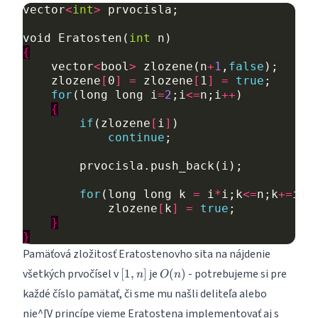
vector
<
int
>
prvocisla
;
void
Eratosten
(
int
n
)
{
vector
<
bool
>
zlozene
(
n
+
1
,
false
);
zlozene
[
0
]
=
zlozene
[
1
]
=
true
;
for
(
long
long
i
=
2
;
i
<=
n
;
i
++
)
{
if
(
zlozene
[
i
]
)
continue
;
prvocisla
.
push_back
(
i
);
for
(
long
long
k
=
i
*
i
;
k
<=
n
;
k
+=
i
)
zlozene
[
k
]
=
true
;
}
}
Pamäťová zložitosť Eratostenovho sita na nájdenie
[1,n]
O(n)
všetkých prvočísel v
je
- potrebujeme si pre
[
1
,
]
(
)
n
O
n
každé číslo pamätať, či sme mu našli deliteľa alebo
nie^[V princípe vieme Eratostena implementovať aj s