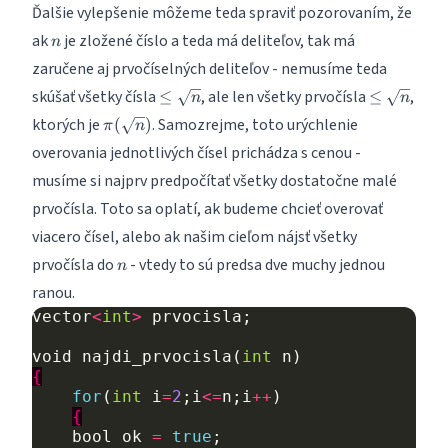
O(\frac{n}
Ďalšie vylepšenie môžeme teda spraviť pozorovaním, že
{\log n})
n
ak
je zložené číslo a teda má deliteľov, tak má
n
zaručene aj prvočíselných deliteľov - nemusíme teda
\leq
\leq
skúšať všetky čísla
, ale len všetky prvočísla
,
≤
≤
n
n
\sqrt
\sqrt
\pi
ktorých je
. Samozrejme, toto urýchlenie
(
)
π
n
n
n
(\sqrt
overovania jednotlivých čísel prichádza s cenou -
n)
musíme si najprv predpočítať všetky dostatočne malé
prvočísla. Toto sa oplatí, ak budeme chcieť overovať
viacero čísel, alebo ak našim cieľom nájsť všetky
n
prvočísla do
- vtedy to sú predsa dve muchy jednou
n
ranou.
vector
<
int
>
prvocisla
;
void
najdi_prvocisla
(
int
n
)
{
for
(
int
i
=
2
;
i
<=
n
;
i
++
)
{
bool
ok
=
true
;