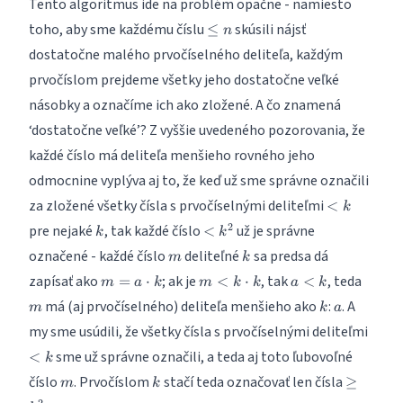
Tento algoritmus ide na problém opačne - namiesto
\leq
toho, aby sme každému číslu
skúsili nájsť
≤
n
n
dostatočne malého prvočíselného deliteľa, každým
prvočíslom prejdeme všetky jeho dostatočne veľké
násobky a označíme ich ako zložené. A čo znamená
‘dostatočne veľké’? Z vyššie uvedeného pozorovania, že
každé číslo má deliteľa menšieho rovného jeho
odmocnine vyplýva aj to, že keď už sme správne označili
<
za zložené všetky čísla s prvočíselnými deliteľmi
<
k
k
k
<
2
pre nejaké
, tak každé číslo
už je správne
<
k
k
k^2
m
k
označené - každé číslo
deliteľné
sa predsa dá
m
k
m =
m <
a
m
zapísať ako
; ak je
, tak
, teda
=
⋅
<
⋅
<
m
a
k
m
k
k
a
k
a
k
<
k
a
má (aj prvočíselného) deliteľa menšieho ako
:
. A
m
k
a
\cdot
\cdot
k
<
my sme usúdili, že všetky čísla s prvočíselnými deliteľmi
k
k
k
sme už správne označili, a teda aj toto ľubovoľné
<
k
m
k
\geq
číslo
. Prvočíslom
stačí teda označovať len čísla
≥
m
k
k^2