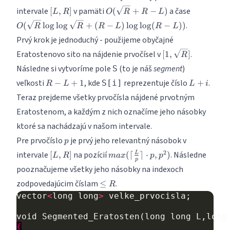
[L,R]
O(\sqrt
O(\sqrt
intervale
v pamäti
a čase
[
,
]
(
+
−
)
L
R
O
R
R
L
R + R-
R \log
.
(
l
o
g
l
o
g
+
(
−
)
l
o
g
l
o
g
(
−
))
O
R
R
R
L
R
L
L)
\log
Prvý krok je jednoduchý - použijeme obyčajné
\sqrt R
+ (R-
[1,\sqrt
Eratostenovo sito na nájdenie prvočísel v
.
[
1
,
]
R
L)\log
R]
Následne si vytvoríme pole
(to je náš
segment
)
S
\log
R-
L+i
(R-L) )
veľkosti
, kde
reprezentuje číslo
.
−
+
1
S[i]
+
R
L
L
i
L+1
Teraz prejdeme všetky prvočísla nájdené prvotným
Eratostenom, a každým z nich označíme jeho násobky
ktoré sa nachádzajú v našom intervale.
p
Pre prvočíslo
je prvý jeho relevantný násobok v
p
[L,R]
max(\lceil
2
intervale
na pozícií
. Následne
[
,
]
(⌈
⌉
⋅
,
)
L
L
R
ma
x
p
p
p
\frac{L}
pooznačujeme všetky jeho násobky na indexoch
{p} \rceil
\leq
zodpovedajúcim číslam
.
≤
\cdot
R
R
p,p^2)
vector
<
long
long
>
velke_prvocisla
;
void
Segmented_Eratosten
(
long
long
L
,
long
{