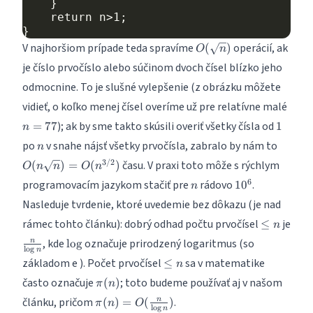
    }

    return n>1;

O(\sqrt
V najhoršiom prípade teda spravíme
operácií, ak
(
)
O
n
n)
je číslo prvočíslo alebo súčinom dvoch čísel blízko jeho
odmocnine. To je slušné vylepšenie (z obrázku môžete
n
vidieť, o koľko menej čísel overíme už pre relatívne malé
=
1
); ak by sme takto skúsili overiť všetky čísla od
=
77
1
n
77
n
O(n \s
po
v snahe nájsť všetky prvočísla, zabralo by nám to
n
n) =
3/2
času. V praxi toto môže s rýchlym
(
)
=
(
)
O
n
n
O
n
O(n^{
n
10^6
6
programovacím jazykom stačiť pre
rádovo
.
1
0
n
Nasleduje tvrdenie, ktoré uvedemie bez dôkazu (je nad
\leq
rámec tohto článku): dobrý odhad počtu prvočísel
je
≤
n
n
\frac{n}
\log
, kde
označuje prirodzený logaritmus (so
l
o
g
n
l
o
g
n
{\log n}
\leq
základom
e
). Počet prvočísel
sa v matematike
≤
n
n
\pi(n)
často označuje
; toto budeme používať aj v našom
(
)
π
n
\pi(n) =
článku, pričom
.
(
)
=
(
)
n
π
n
O
l
o
g
n