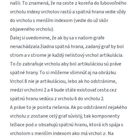
našli. To znamená, že na ceste z koreňa do ľubovoľného
vrcholu indexy vrcholov rastú a spätná hrana vedie vždy
do vrcholu s menším indexom (vedie do už skôr
objaveného vrcholu).
Ďalej si uvedomme, že ak by sa v našom grafe
nenachádzala žiadna spätná hrana, zadaný graf by bol
strom a v strome je každý nelistový vrchol artikulácia.
To čo zabraňuje vrcholu aby bol artikuláciou sú práve
spätné hrany. To si môžeme všimnúť aj na obrázku.
Vrchol 8 nie je artikuláciou, lebo ak ho odstránime,
medzi vrcholmi 2 a 4 bude stále existovať cesta cez
spätnú hranu vedúcu z vrcholu 6 do vrcholu 2.
A práve to je pointa riešenia. Ak po odstránení nejakého
x
vrcholu
zostane celý graf súvislý, tak komponenty
x
x
ležiace pod
obsahujú spätnú hranu, ktorá ich spája s
x
x
vrcholom s menším indexom ako má vrchol
. Na
x