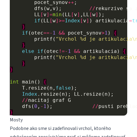
pocet_synov
++
;
dfs
(
w
,
v
);
//
rekurzive
sa
LL
[
v
]=
min
(
LL
[
v
]
,
LL
[
w
]
);
if
(
LL
[
w
]>=
Index
[
v
]
)
artikulacia
=
t
}
if
(
otec
==-
1
&&
pocet_synov
>
1
)
{
printf
(
"Vrchol %d je artikulacia\
}
else
if
(
otec
!=-
1
&&
artikulacia
)
{
printf
(
"Vrchol %d je aritkulacia\
}
}
int
main
()
{
T
.
resize
(
n
,
false
);
Index
.
resize
(
n
);
LL
.
resize
(
n
);
//
nacitaj
graf
G
dfs
(
0
,
-
1
);
//
pusti
prehla
}
Mosty
Podobne ako sme si zadefinovali vrchol, ktorého
odstránením znesúvislýme graf, si môžeme zadefinovať