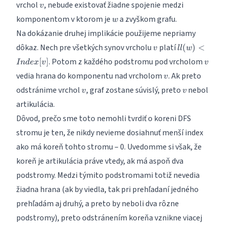
v
vrchol
, nebude existovať žiadne spojenie medzi
v
w
komponentom v ktorom je
a zvyškom grafu.
w
Na dokázanie druhej implikácie použijeme nepriamy
v
ll(w) <
dôkaz. Nech pre všetkých synov vrcholu
platí
(
)
<
v
ll
w
Index[v]
v
. Potom z každého podstromu pod vrcholom
[
]
I
n
d
e
x
v
v
v
vedia hrana do komponentu nad vrcholom
. Ak preto
v
v
v
odstránime vrchol
, graf zostane súvislý, preto
nebol
v
v
artikulácia.
Dôvod, prečo sme toto nemohli tvrdiť o koreni DFS
stromu je ten, že nikdy nevieme dosiahnuť menší index
ako má koreň tohto stromu – 0. Uvedomme si však, že
koreň je artikulácia práve vtedy, ak má aspoň dva
podstromy. Medzi týmito podstromami totiž nevedia
žiadna hrana (ak by viedla, tak pri prehľadaní jedného
prehľadám aj druhý, a preto by neboli dva rôzne
podstromy), preto odstránením koreňa vznikne viacej