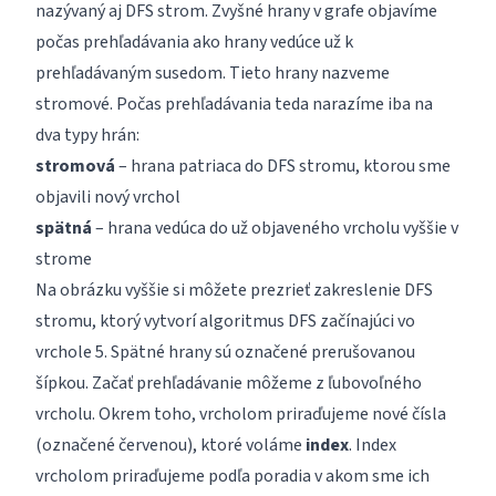
nazývaný aj DFS strom. Zvyšné hrany v grafe objavíme
počas prehľadávania ako hrany vedúce už k
prehľadávaným susedom. Tieto hrany nazveme
stromové. Počas prehľadávania teda narazíme iba na
dva typy hrán:
stromová
– hrana patriaca do DFS stromu, ktorou sme
objavili nový vrchol
spätná
– hrana vedúca do už objaveného vrcholu vyššie v
strome
Na obrázku vyššie si môžete prezrieť zakreslenie DFS
stromu, ktorý vytvorí algoritmus DFS začínajúci vo
vrchole 5. Spätné hrany sú označené prerušovanou
šípkou. Začať prehľadávanie môžeme z ľubovoľného
vrcholu. Okrem toho, vrcholom priraďujeme nové čísla
(označené červenou), ktoré voláme
index
. Index
vrcholom priraďujeme podľa poradia v akom sme ich