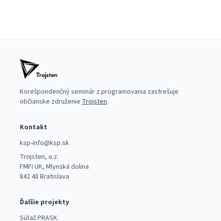
Korešpondenčný seminár z programovania zastrešuje
občianske združenie
Trojsten
.
Kontakt
ksp-info@ksp.sk
Trojsten, o.z.
FMFI UK, Mlynská dolina
842 48 Bratislava
Ďalšie projekty
Súťaž PRASK