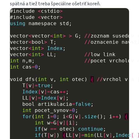
spätná a tiež treba špeciálne ošetriť koreň.
#include
<
cstdio
>
#include
<
vector
>
using
namespace
std
;
vector
<
vector
<
int
>
>
G
;
//
zoznam
susedov
vector
<
bool
>
T
;
//
oznacenie
navst
vector
<
int
>
Index
;
vector
<
int
>
LL
;
//
low
link
int
n
,
m
;
//
pocet
vrcholov
int
cas
=
0
;
void
dfs
(
int
v
,
int
otec
)
{
//
vrchol
v
a
T
[
v
]=
true
;
Index
[
v
]=
cas
++
;
LL
[
v
]=
Index
[
v
]
;
bool
artikulacia
=
false
;
int
pocet_synov
=
0
;
for
(
int
i
=
0
;
i
<
G
[
v
]
.
size
();
i
++
)
{
int
w
=
G
[
v
][
i
]
;
if
(
w
==
otec
)
continue
;
if
(
T
[
w
]
)
{
LL
[
v
]=
min
(
LL
[
v
]
,
Index
[
w