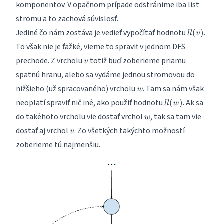
komponentov. V opačnom prípade odstránime iba list
stromu a to zachová súvislosť.
ll(v)
Jediné čo nám zostáva je vedieť vypočítať hodnotu
.
(
)
ll
v
To však nie je ťažké, vieme to spraviť v jednom DFS
v
prechode. Z vrcholu
totiž buď zoberieme priamu
v
spätnú hranu, alebo sa vydáme jednou stromovou do
w
nižšieho (už spracovaného) vrcholu
. Tam sa nám však
w
ll(w)
neoplatí spraviť nič iné, ako použiť hodnotu
. Ak sa
(
)
ll
w
w
do takéhoto vrcholu vie dostať vrchol
, tak sa tam vie
w
v
dostať aj vrchol
. Zo všetkých takýchto možností
v
zoberieme tú najmenšiu.