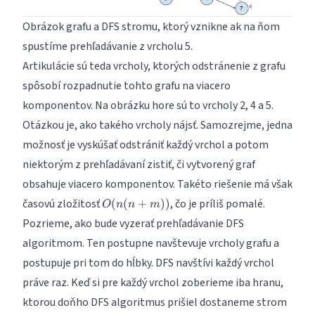
Obrázok grafu a DFS stromu, ktorý vznikne ak na ňom
spustíme prehľadávanie z vrcholu 5.
Artikulácie sú teda vrcholy, ktorých odstránenie z grafu
spôsobí rozpadnutie tohto grafu na viacero
komponentov. Na obrázku hore sú to vrcholy 2, 4 a 5.
Otázkou je, ako takého vrcholy nájsť. Samozrejme, jedna
možnosť je vyskúšať odstrániť každý vrchol a potom
niektorým z prehľadávaní zistiť, či vytvorený graf
obsahuje viacero komponentov. Takéto riešenie má však
O(n(n+m))
časovú zložitosť
, čo je príliš pomalé.
(
(
+
))
O
n
n
m
Pozrieme, ako bude vyzerať prehľadávanie
DFS
algoritmom
. Ten postupne navštevuje vrcholy grafu a
postupuje pri tom do hĺbky. DFS navštívi každý vrchol
práve raz. Keď si pre každý vrchol zoberieme iba hranu,
ktorou doňho DFS algoritmus prišiel dostaneme strom