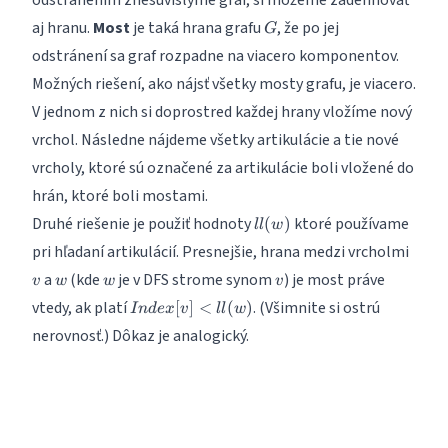
G
aj hranu.
Most
je taká hrana grafu
, že po jej
G
odstránení sa graf rozpadne na viacero komponentov.
Možných riešení, ako nájsť všetky mosty grafu, je viacero.
V jednom z nich si doprostred každej hrany vložíme nový
vrchol. Následne nájdeme všetky artikulácie a tie nové
vrcholy, ktoré sú označené za artikulácie boli vložené do
hrán, ktoré boli mostami.
ll(w)
Druhé riešenie je použiť hodnoty
ktoré používame
(
)
ll
w
v
pri hľadaní artikulácií. Presnejšie, hrana medzi vrcholmi
w
w
v
a
(kde
je v DFS strome synom
) je most práve
v
w
w
v
Index[v]
vtedy, ak platí
. (Všimnite si ostrú
[
]
<
(
)
I
n
d
e
x
v
ll
w
<ll(w)
nerovnosť.) Dôkaz je analogický.