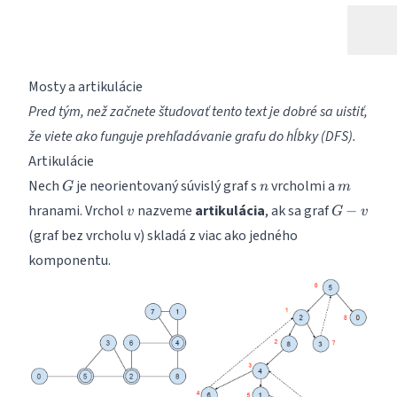
Mosty a artikulácie
Pred tým, než začnete študovať tento text je dobré sa uistiť,
že viete ako funguje
prehľadávanie grafu do hĺbky (DFS)
.
Artikulácie
G
n
m
Nech
je neorientovaný súvislý graf s
vrcholmi a
G
n
m
v
G-
hranami. Vrchol
nazveme
artikulácia
, ak sa graf
−
v
G
v
{v}
(graf bez vrcholu v) skladá z viac ako jedného
komponentu.