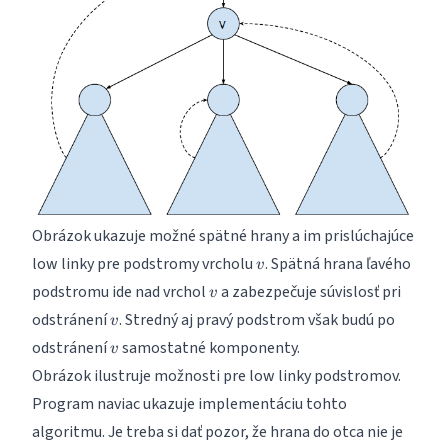
Obrázok ukazuje možné spätné hrany a im prislúchajúce
v
low linky pre podstromy vrcholu
. Spätná hrana ľavého
v
v
podstromu ide nad vrchol
a zabezpečuje súvislosť pri
v
v
odstránení
. Stredný aj pravý podstrom však budú po
v
v
odstránení
samostatné komponenty.
v
Obrázok ilustruje možnosti pre low linky podstromov.
Program naviac ukazuje implementáciu tohto
algoritmu. Je treba si dať pozor, že hrana do otca nie je