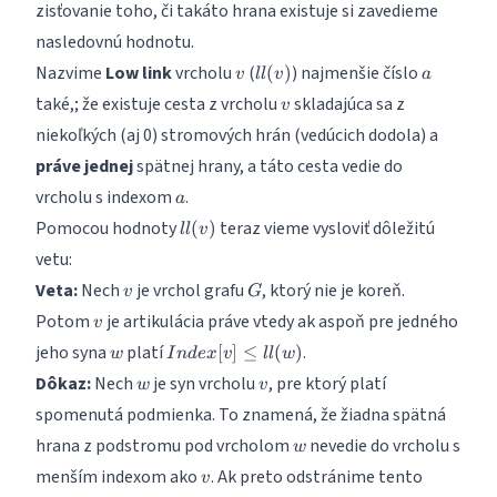
zisťovanie toho, či takáto hrana existuje si zavedieme
nasledovnú hodnotu.
v
ll(v)
a
Nazvime
Low link
vrcholu
(
) najmenšie číslo
(
)
v
ll
v
a
v
také,; že existuje cesta z vrcholu
skladajúca sa z
v
niekoľkých (aj 0) stromových hrán (vedúcich dodola) a
práve jednej
spätnej hrany, a táto cesta vedie do
a
vrcholu s indexom
.
a
ll(v)
Pomocou hodnoty
teraz vieme vysloviť dôležitú
(
)
ll
v
vetu:
v
G
Veta:
Nech
je vrchol grafu
, ktorý nie je koreň.
v
G
v
Potom
je artikulácia práve vtedy ak aspoň pre jedného
v
w
Index[v]
jeho syna
platí
.
[
]
≤
(
)
w
I
n
d
e
x
v
ll
w
\leq
w
v
Dôkaz:
Nech
je syn vrcholu
, pre ktorý platí
w
v
ll(w)
spomenutá podmienka. To znamená, že žiadna spätná
w
hrana z podstromu pod vrcholom
nevedie do vrcholu s
w
v
menším indexom ako
. Ak preto odstránime tento
v