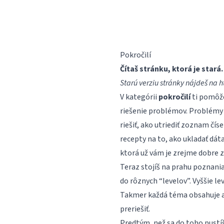
Korešpondenčný seminár z
programovania
Pokročilí
Čítaš stránku, ktorá je stará.
Starú verziu stránky nájdeš na
h
V kategórii
pokročilí
ti pomôž
riešenie problémov. Problémy 
riešiť, ako utriediť zoznam čís
recepty na to, ako ukladať dát
ktorá už vám je zrejme dobre zn
Teraz stojíš na prahu poznania
do rôznych “levelov”. Vyššie le
Takmer každá téma obsahuje aj 
preriešiť.
Predtým, než sa do toho pustíš