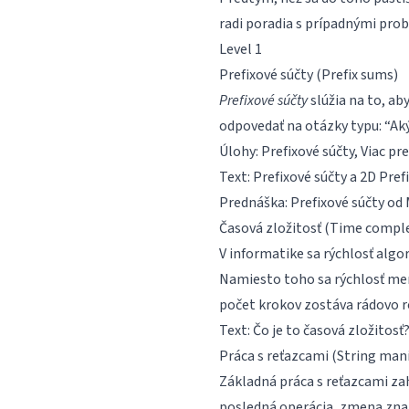
radi poradia s prípadnými pro
Level 1
Prefixové súčty (Prefix sums)
Prefixové súčty
slúžia na to, ab
odpovedať na otázky typu: “Aký 
Úlohy:
Prefixové súčty
,
Viac pr
Text:
Prefixové súčty
a
2D Pref
Prednáška:
Prefixové súčty
od 
Časová zložitosť (Time comple
V informatike sa rýchlosť algo
Namiesto toho sa rýchlosť meri
počet krokov zostáva rádovo r
Text:
Čo je to časová zložitosť
Práca s reťazcami (String man
Základná práca s reťazcami za
posledná operácia, zmena znak