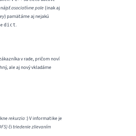
 nájsť
asociatívne pole
(inak aj
ey
) pamätáme aj nejakú
ne
.
dict
zákazníka v rade, pričom noví
hný, ale aj nový vkladáme
nikne
rekurzia
:) V informatike je
DFS)
či
triedenie zlievaním