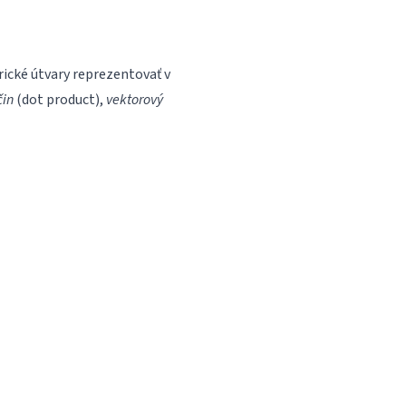
rické útvary reprezentovať v
čin
(dot product),
vektorový