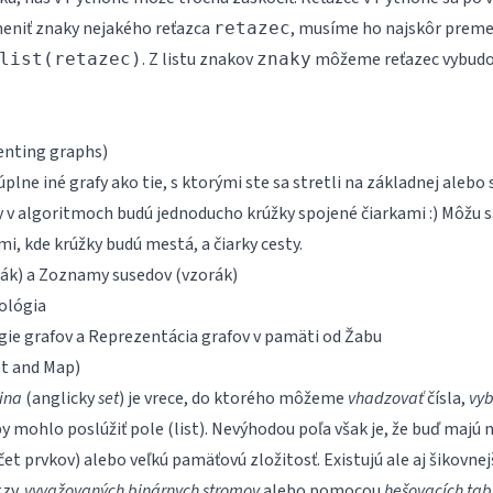
meniť znaky nejakého reťazca
, musíme ho najskôr premen
retazec
. Z listu znakov
môžeme reťazec vybudo
list(retazec)
znaky
enting graphs)
lne iné grafy ako tie, s ktorými ste sa stretli na základnej alebo 
fy v algoritmoch budú jednoducho krúžky spojené čiarkami :) Môžu sa
i, kde krúžky budú mestá, a čiarky cesty.
rák
) a
Zoznamy susedov
(
vzorák
)
ológia
gie grafov
a
Reprezentácia grafov v pamäti
od Žabu
et and Map)
ina
(anglicky
set
) je vrece, do ktorého môžeme
vhadzovať
čísla,
vyb
y mohlo poslúžiť pole (list). Nevýhodou poľa však je, že buď majú 
čet prvkov) alebo veľkú pamäťovú zložitosť. Existujú ale aj šikovn
zv.
vyvažovaných binárnych stromov
alebo pomocou
hešovacích tab