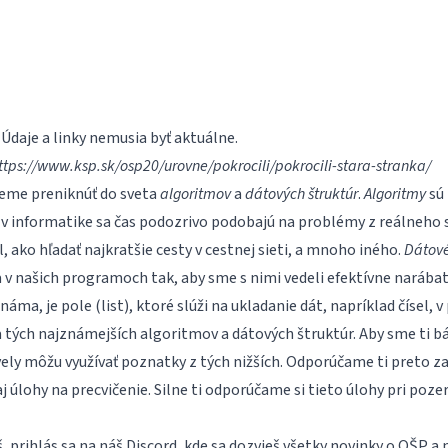
Údaje a linky nemusia byť aktuálne.
ttps://www.ksp.sk/osp20/urovne/pokrocili/pokrocili-stara-stranka/
eme preniknúť do sveta
algoritmov
a
dátových štruktúr
.
Algoritmy
sú 
v informatike sa čas podozrivo podobajú na problémy z reálneho 
el, ako hľadať najkratšie cesty v cestnej sieti, a mnoho iného.
Dátové
a v našich programoch tak, aby sme s nimi vedeli efektívne narábat
áma, je pole (list), ktoré slúži na ukladanie dát, napríklad čísel, 
 tých najznámejších algoritmov a dátových štruktúr. Aby sme ti bád
vely môžu využívať poznatky z tých nižších. Odporúčame ti preto zača
úlohy na precvičenie. Silne ti odporúčame si tieto úlohy pri poze
, prihlás sa na náš
Discord
, kde sa dozvieš všetky novinky o OŠP a n