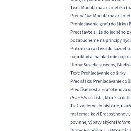
Text:
Modulárna aritmetika
(n
Prednáška:
Modulárna aritmeti
Prehľadávanie grafu do šírky (B
Predstavte si, že do jedného 
pozabudneme na princípy hydro
Pritom sa rozteká do každého
napríklad aj na hľadanie najkr
Úlohy:
Susedia susedov
,
Bludis
Text:
Prehľadávanie do šírky
Prednáška:
Prehľadávanie do š
Prvočíselnosť a Eratotenovo si
Prvočisla
sú čísla, ktoré sú deli
Tiež zájdeme do histórie, ukáž
matematikovi Eratosthenovi, kt
povinnej výbavy akýchsi
inform
Úlohy:
Prvočísla 1
,
Faktorizáci