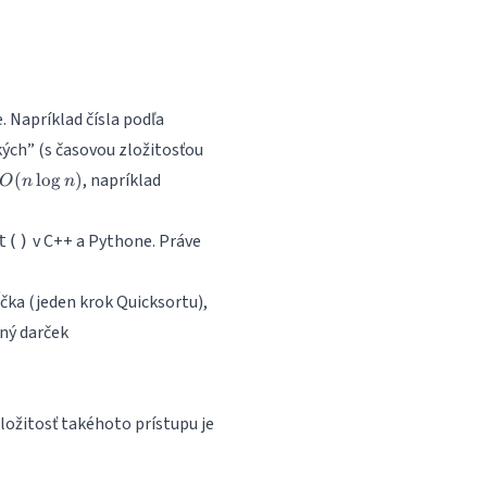
. Napríklad čísla podľa
O(n^2)
kých” (s časovou zložitosťou
O(n
, napríklad
(
l
o
g
)
O
n
n
\log
n)
v C++ a Pythone. Práve
t()
ĺčka
(jeden krok Quicksortu),
ný darček
O(b)
zložitosť takéhoto prístupu je