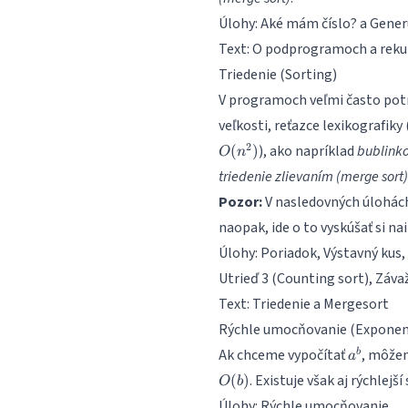
Úlohy:
Aké mám číslo?
a
Gener
Text:
O podprogramoch a rekur
Triedenie (Sorting)
V programoch veľmi často po
veľkosti, reťazce lexikografik
2
), ako napríklad
bublinko
(
)
O
n
triedenie zlievaním (merge sort)
Pozor:
V nasledovných úlohách 
naopak, ide o to vyskúšať si 
Úlohy:
Poriadok
,
Výstavný kus
,
Utrieď 3
(Counting sort),
Záva
Text:
Triedenie
a
Mergesort
Rýchle umocňovanie (Exponent
a^b
Ak chceme vypočítať
, môžem
b
a
. Existuje však aj rýchlej
(
)
O
b
Úlohy:
Rýchle umocňovanie