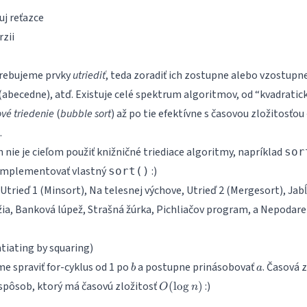
uj reťazce
zii
trebujeme prvky
utriediť
, teda zoradiť ich zostupne alebo vzostupne
y (abecedne), atď. Existuje celé spektrum algoritmov, od “kvadratic
vé triedenie
(
bubble sort
) až po tie efektívne s časovou zložitosťou
.
nie je cieľom použiť knižničné triediace algoritmy, napríklad
sor
naimplementovať vlastný
:)
sort()
Utrieď 1
(Minsort),
Na telesnej výchove
,
Utrieď 2
(Mergesort),
Jab
žia
,
Banková lúpež
,
Strašná žúrka
,
Pichliačov program
, a
Nepodare
iating by squaring)
b
a
e spraviť for-cyklus od 1 po
a postupne prinásobovať
. Časová 
b
a
O(\log
ší spôsob, ktorý má časovú zložitosť
:)
(
l
o
g
)
O
n
n)