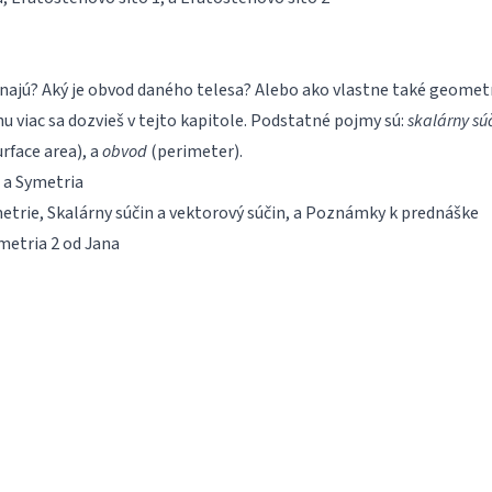
etínajú? Aký je obvod daného telesa? Alebo ako vlastne také geomet
u viac sa dozvieš v tejto kapitole. Podstatné pojmy sú:
skalárny sú
rface area), a
obvod
(perimeter).
, a
Symetria
etrie
,
Skalárny súčin a vektorový súčin
, a
Poznámky k prednáške
etria 2
od Jana