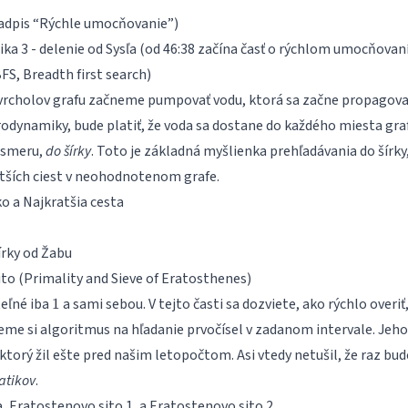
adpis “Rýchle umocňovanie”)
ka 3 - delenie
od Sysľa (od 46:38 začína časť o rýchlom umocňovan
FS, Breadth first search)
z vrcholov grafu začneme pumpovať vodu, ktorá sa začne propagovať
dynamiky, bude platiť, že voda sa dostane do každého miesta graf
 smeru,
do šírky
. Toto je základná myšlienka prehľadávania do šírky
atších ciest v neohodnotenom grafe.
ko
a
Najkratšia cesta
írky
od Žabu
to (Primality and Sieve of Eratosthenes)
1
teľné iba
a sami sebou. V tejto časti sa dozviete, ako rýchlo overiť,
1
eme si algoritmus na hľadanie prvočísel v zadanom intervale. Jeho 
orý žil ešte pred našim letopočtom. Asi vtedy netušil, že raz bud
atikov
.
a
,
Eratostenovo sito 1
, a
Eratostenovo sito 2