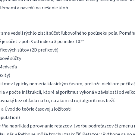
blémami a navedú na riešenie úloh.
y sme vedeli rýchlo zistiť súčet ľubovoľného podúseku poľa. Pomá
je súčet v poli X od indexu 3 po index 10?”
efixových sútov
(2D prefixové)
ixové súčty
Medveďa
xity)
ritmov typicky nemeria klasickým časom, pretože niektoré počítače 
a v počte inštrukcií, ktoré algoritmus vykoná v závislosti od veľko
ovnaký bez ohľadu na to, na akom stroji algoritmus beží.
?
a
Úvod do teórie časovej zložitosti
ipulation)
hŕňa napríklad porovnanie reťazcov, tvorbu podreťazcov či zmenu 
u, nás v Pythone môže trochu zaskočiť. Reťazce v Pythone sa po vy