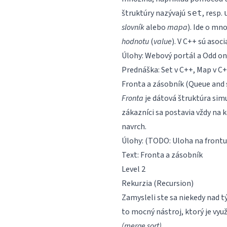
štruktúry nazývajú
, resp.
set
slovník
alebo
mapa
). Ide o mn
hodnotu
(
value
). V C++ sú asoc
Úlohy:
Webový portál
a
Odd on
Prednáška:
Set v C++
,
Map v C
Fronta a zásobník (Queue and 
Fronta
je dátová štruktúra simu
zákazníci sa postavia vždy na 
navrch.
Úlohy: (TODO: Uloha na frontu
Text:
Fronta a zásobník
Level 2
Rekurzia (Recursion)
Zamysleli ste sa niekedy nad t
to mocný nástroj, ktorý je vy
(merge sort)
.