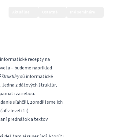
Aktuálne
Ostatné
Iné semináre
Prihlásiť sa
informatické recepty na
sveta – budeme napríklad
 štruktúry
sú informatické
. Jedna z dátových štruktúr,
v pamäti za sebou.
anie uľahčili, zoradili sme ich
ť v leveli 1 :)
raní prednášok a textov
ájdeš tam aj super ľudí, ktorí ti