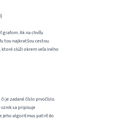
í)
 grafom. Ak na chvíľu
u tou najkratšou cestou.
, ktoré slúži okrem veľa iného
 či je zadané číslo prvočíslo.
vznik sa pripisuje
e jeho algoritmus patriť do