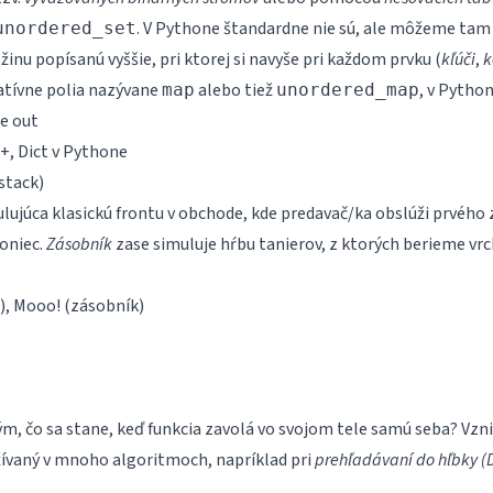
. V Pythone štandardne nie sú, ale môžeme tam
unordered_set
ožinu popísanú vyššie, pri ktorej si navyše pri každom prvku (
kľúči
,
k
iatívne polia nazývane
alebo tiež
, v Pytho
map
unordered_map
e out
++
,
Dict v Pythone
stack)
lujúca klasickú frontu v obchode, kde predavač/ka obslúži prvého 
koniec.
Zásobník
zase simuluje hŕbu tanierov, z ktorých berieme vrc
),
Mooo!
(zásobník)
ým, čo sa stane, keď funkcia zavolá vo svojom tele samú seba? Vz
užívaný v mnoho algoritmoch, napríklad pri
prehľadávaní do hľbky (