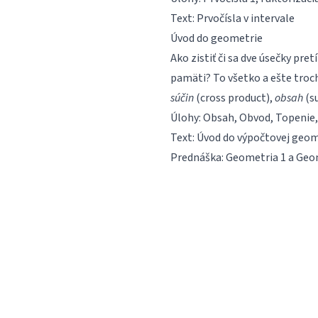
Text:
Prvočísla v intervale
Úvod do geometrie
Ako zistiť či sa dve úsečky pr
pamäti? To všetko a ešte troch
súčin
(cross product),
obsah
(su
Úlohy:
Obsah
,
Obvod
,
Topenie
Text:
Úvod do výpočtovej geom
Prednáška:
Geometria 1
a
Geom