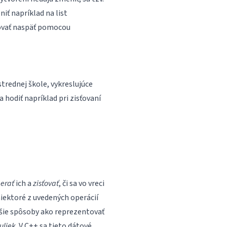
iť napríklad na list
vať naspäť pomocou
strednej škole, vykreslujúce
 hodiť napríklad pri zisťovaní
erať
ich a
zisťovať
, či sa vo vreci
niektoré z uvedených operácií
ejšie spôsoby ako reprezentovať
uliek
. V C++ sa tieto dátové