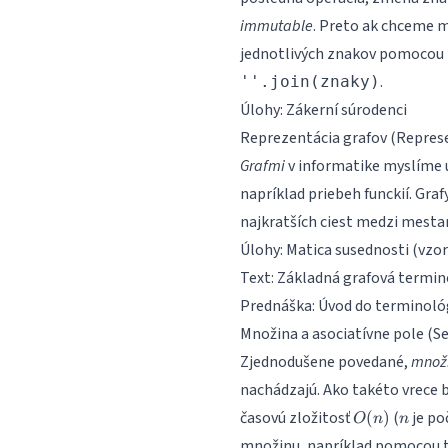
immutable
. Preto ak chceme 
jednotlivých znakov pomocou
.
''.join(znaky)
Úlohy:
Zákerní súrodenci
Reprezentácia grafov (Repres
Grafmi
v informatike myslíme úp
napríklad priebeh funckií. Gra
najkratších ciest medzi mestam
Úlohy:
Matica susednosti
(
vzo
Text:
Základná grafová termin
Prednáška:
Úvod do terminoló
Množina a asociatívne pole (S
Zjednodušene povedané,
množ
nachádzajú. Ako takéto vrece b
O(n)
n
časovú zložitosť
(
je po
(
)
O
n
n
množinu, napríklad pomocou t