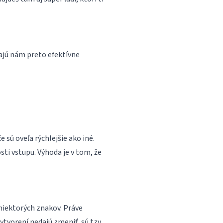
hajú nám preto efektívne
sú oveľa rýchlejšie ako iné.
sti vstupu. Výhoda je v tom, že
niektorých znakov. Práve
tvorení nedajú zmeniť, sú tzv.