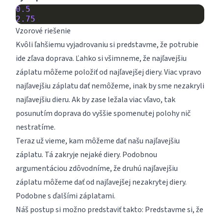
0.5
2.75
Vzorové riešenie
Kvôli ľahšiemu vyjadrovaniu si predstavme, že potrubie
ide zľava doprava. Ľahko si všimneme, že najľavejšiu
záplatu môžeme položiť od najľavejšej diery. Viac vpravo
najľavejšiu záplatu dať nemôžeme, inak by sme nezakryli
najľavejšiu dieru. Ak by zase ležala viac vľavo, tak
posunutím doprava do vyššie spomenutej polohy nič
nestratíme.
Teraz už vieme, kam môžeme dať našu najľavejšiu
záplatu. Tá zakryje nejaké diery. Podobnou
argumentáciou zdôvodníme, že druhú najľavejšiu
záplatu môžeme dať od najľavejšej nezakrytej diery.
Podobne s ďalšími záplatami.
Náš postup si možno predstaviť takto: Predstavme si, že