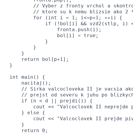
        // Vyber z fronty vrchol a skontro
        // ktore su k nemu blizsie ako 2 *
        for (int i = 1; i<=p+1; ++i) {

            if (!bol[i] && vzd2(stlp, i) <
                fronta.push(i);

                bol[i] = true;

            }

        }

    }

    return bol[p+1];

}

int main() {

    nacitaj();

    // Sirka valcocloveka II je vacsia ako
    // prejst od severu k juhu po blizkych
    if (n < d || prejdi()) {

        cout << "Valcoclovek II neprejde p
    } else {

        cout << "Valcoclovek II prejde piv
    }

    return 0;
