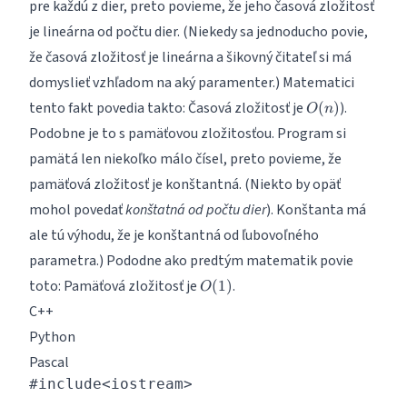
pre každú z dier, preto povieme, že jeho časová zložitosť
je lineárna od počtu dier. (Niekedy sa jednoducho povie,
že časová zložitosť je lineárna a šikovný čitateľ si má
domyslieť vzhľadom na aký paramenter.) Matematici
O(n)
tento fakt povedia takto: Časová zložitosť je
).
(
)
O
n
Podobne je to s pamäťovou zložitosťou. Program si
pamätá len niekoľko málo čísel, preto povieme, že
pamäťová zložitosť je konštantná. (Niekto by opäť
mohol povedať
konštatná od počtu dier
). Konštanta má
ale tú výhodu, že je konštantná od ľubovoľného
parametra.) Pododne ako predtým matematik povie
O(1)
toto: Pamäťová zložitosť je
.
(
1
)
O
C++
Python
Pascal
#include<iostream>
