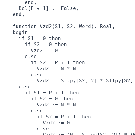
     end;

   Bol[P + 1] := False;

 end;

 function Vzd2(S1, S2: Word): Real;

 begin

   if S1 = 0 then

     if S2 = 0 then

       Vzd2 := 0

     else

       if S2 = P + 1 then

         Vzd2 := N * N

       else

         Vzd2 := Stlpy[S2, 2] * Stlpy[S2, 
   else

     if S1 = P + 1 then

       if S2 = 0 then

         Vzd2 := N * N

       else

         if S2 = P + 1 then

           Vzd2 := 0

         else

           Vzd2 := (N - Stlpy[S2, 2]) * (N