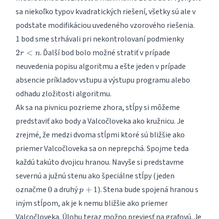
sa niekoľko typov kvadratických riešení, všetky sú ale v
podstate modifikáciou uvedeného vzorového riešenia.
2r
1 bod sme strhávali pri nekontrolovaní podmienky
<
. Ďalší bod bolo možné stratiť v prípade
2
<
r
n
n
neuvedenia popisu algoritmu a ešte jeden v prípade
absencie príkladov vstupu a výstupu programu alebo
odhadu zložitosti algoritmu.
Ak sa na pivnicu pozrieme zhora, stĺpy si môžeme
predstaviť ako body a Valcočloveka ako kružnicu. Je
zrejmé, že medzi dvoma stĺpmi ktoré sú bližšie ako
priemer Valcočloveka sa on neprepchá. Spojme teda
každú takúto dvojicu hranou. Navyše si predstavme
severnú a južnú stenu ako špeciálne stĺpy (jeden
0
p+1
označme
a druhý
). Stena bude spojená hranou s
0
+
1
p
iným stĺpom, ak je k nemu bližšie ako priemer
Valcočloveka. Úlohu teraz možno previesť na grafovú. Je