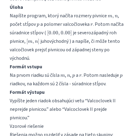
Úloha
m,
Napíšte program, ktorý načíta rozmery pivnice
,
,
m
n
n
p
r
počet stĺpov
a polomer valcočloveka
. Potom načíta
p
r
[0.00,0.00]
súradnice stĺpov (
je severozápadný roh
[
0.00
,
0.00
]
[m,n]
pivnice,
juhovýchodný ) a napíše, či môže tento
[
,
]
m
n
valcočlovek prejsť pivnicou od západnej steny po
východnú.
Formát vstupu
m
n
p
r
p
Na prvom riadku sú čísla
,
,
a
. Potom nasleduje
m
n
p
r
p
riadkov, na každom sú 2 čísla - súradnice stĺpov.
Formát výstupu
Vypíšte jeden riadok obsahujúci vetu “Valcoclovek II
neprejde pivnicou.” alebo “Valcoclovek II prejde
pivnicou.”
Vzorové riešenie
Riešenia možno rozdeliť v zásade na tieto skupiny: