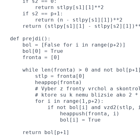
    if s2 == 0:

        return stlpy[s1][1]**2

    if s2 == p+1:

        return (n - stlpy[s1][1])**2

    return (stlpy[s1][1] - stlpy[s2][1])**
def prejdi():

    bol = [False for i in range(p+2)]

    bol[0] = True

    fronta = [0]

    while len(fronta) > 0 and not bol[p+1]
        stlp = fronta[0]

        heappop(fronta)

        # Vyber z fronty vrchol a skontrol
        # ktore su k nemu blizsie ako 2 * 
        for i in range(1,p+2):

            if not bol[i] and vzd2(stlp, i
                heappush(fronta, i)

                bol[i] = True

    return bol[p+1]
