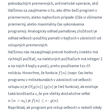
jednoduchých premenných, aritmetické operácie, atď.
Väčšinou sa zaujímame o to, ako dlho beží program v
priemernom, alebo najhoršom prípade (čiže si všímame
priemerný, alebo maximálny čas vykonávania
programu). Analogicky odhad pamäťovej zložitosti je
odhad veľkosti použitej pamäti v bajtoch v závislosti od
vstupných premenných.
Väčšinou nás nezaujímajú presné hodnoty (niekto má
rýchlejší počítač, na niektorých počítačoch má integer 2
O
a na iných 4 bajty a pod.), preto používame tzv.
-
O
f(n)
notáciu. Hovoríme, že funkcia
(napr. čas behu
(
)
f
n
programu v milisekundách v závislosti od veľkosti
n
O(g(n))
g(n)
vstupu
) je
(
je tiež funkcia), ak existuje
(
(
))
(
)
n
O
g
n
g
n
c
n~
taká konštanta
, že pre všetky dostatočne veľké
c
(n>n_0)
f(n)
je
.
(
>
)
(
)
≤
⋅
(
)
n
n
n
f
n
c
g
n
0
\leq
n
Napríklad, ak program pre vstup veľkosti
nebeží nikdy
n
c