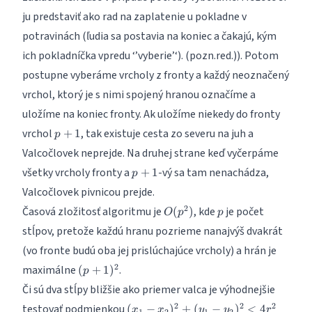
ju predstaviť ako rad na zaplatenie u pokladne v
potravinách (ľudia sa postavia na koniec a čakajú, kým
ich pokladníčka vpredu ‘’vyberie’‘). (pozn.red.)). Potom
postupne vyberáme vrcholy z fronty a každý neoznačený
vrchol, ktorý je s nimi spojený hranou označíme a
uložíme na koniec fronty. Ak uložíme niekedy do fronty
p+1
vrchol
, tak existuje cesta zo severu na juh a
+
1
p
Valcočlovek neprejde. Na druhej strane keď vyčerpáme
p+1
všetky vrcholy fronty a
-vý sa tam nenachádza,
+
1
p
Valcočlovek pivnicou prejde.
O(p^2)
p
2
Časová zložitosť algoritmu je
, kde
je počet
(
)
O
p
p
stĺpov, pretože každú hranu pozrieme nanajvýš dvakrát
(vo fronte budú oba jej prislúchajúce vrcholy) a hrán je
(p+1)^2
2
maximálne
.
(
+
1
)
p
Či sú dva stĺpy bližšie ako priemer valca je výhodnejšie
(x_1-
2
2
2
testovať podmienkou
(
−
)
+
(
−
)
<
4
x
x
y
y
r
1
2
1
2