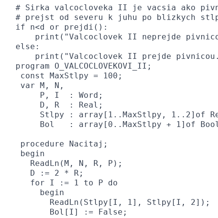
# Sirka valcocloveka II je vacsia ako pivn
# prejst od severu k juhu po blizkych stlp
if n<d or prejdi():

    print("Valcoclovek II neprejde pivnico
else:

    print("Valcoclovek II prejde pivnicou
program O_VALCOCLOVEKOVI_II;

 const MaxStlpy = 100;

 var M, N,

     P, I  : Word;

     D, R  : Real;

     Stlpy : array[1..MaxStlpy, 1..2]of Re
     Bol   : array[0..MaxStlpy + 1]of Bool
 procedure Nacitaj;

 begin

   ReadLn(M, N, R, P);

   D := 2 * R;

   for I := 1 to P do

     begin

       ReadLn(Stlpy[I, 1], Stlpy[I, 2]);

       Bol[I] := False;
