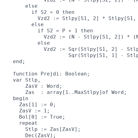
     else

       if S2 = 0 then

         Vzd2 := Stlpy[S1, 2] * Stlpy[S1, 
       else

         if S2 = P + 1 then

           Vzd2 := (N - Stlpy[S1, 2]) * (N
         else

           Vzd2 := Sqr(Stlpy[S1, 2] - Stlp
                   Sqr(Stlpy[S1, 1] - Stlp
 end;

 function Prejdi: Boolean;

 var Stlp,

     ZasV : Word;

     Zas  : array[1..MaxStlpy]of Word;

 begin

   Zas[1] := 0;

   ZasV := 1;

   Bol[0] := True;

   repeat

     Stlp := Zas[ZasV];

     Dec(ZasV);
