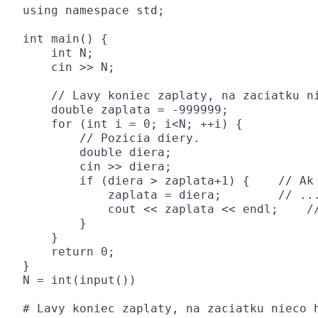
using namespace std;

int main() {

    int N;

    cin >> N;

    // Lavy koniec zaplaty, na zaciatku ni
    double zaplata = -999999;

    for (int i = 0; i<N; ++i) {

        // Pozicia diery.

        double diera;

        cin >> diera;

        if (diera > zaplata+1) {    // Ak 
            zaplata = diera;        // ...
            cout << zaplata << endl;    //
        }

    }

    return 0;

}
N = int(input())

# Lavy koniec zaplaty, na zaciatku nieco h