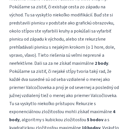
Pokúšame sa zistiť, či existuje cesta zo západu na
východ. Tu sa vyskytlo niekoľko modifikácií. Buď ste si
predstavili pivnicu v podstate ako grafickú obrazovku,
okolo stĺpov ste vyfarbili kruhy a pokúšali sa vyfarbiť
pivnicu od západu k východu, alebo ste rekurzívne
prehľadávali pivnicu s nejakým krokom (o 1 hore, dole,
vpravo, vľavo). Tieto riešenia sú veľmi nepresné a
neefektívne. Dali sa za ne získať maximálne
2 body
.
Pokúšame sa zistiť, či nejaké stĺpy tvoria taký rad, že
každé dva susedné sú od seba vzdialené o menej ako
priemer Valcočloveka a prvý je od severnej a posledný od
južnej vzdialený tiež o menej ako priemer Valcočloveka.
Tu sa vyskytlo niekoľko prístupov. Rekurzie s
exponenciálnou zložitosťou mohli získať maximálne
4
body
, algoritmy s kubickou zložitosťou
5 bodov
a s
kvadratickou zložitosťou maximálne
10 bodov
. Vyskytlo