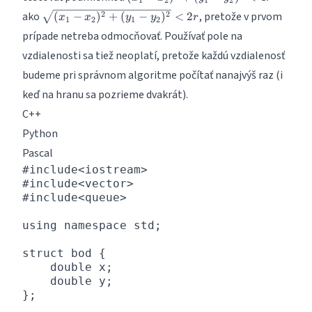
x_2)^2
\sqrt{(x_1-
ako
, pretože v prvom
2
2
(
−
)
+
(
−
)
<
2
x
x
y
y
r
1
2
1
2
+
x_2)^2+
prípade netreba odmocňovať. Používať pole na
(y_1-
(y_1-
y_2)^2
vzdialenosti sa tiež neoplatí, pretože každú vzdialenosť
y_2)^2} <
< 4r^2
2r
budeme pri správnom algoritme počítať nanajvýš raz (i
keď na hranu sa pozrieme dvakrát).
C++
Python
Pascal
#include<iostream>

#include<vector>

#include<queue>

using namespace std;

struct bod {

    double x;

    double y;

};
