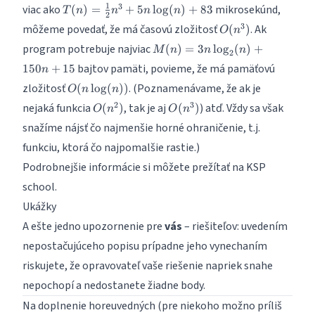
T(n)=\frac{1}
1
3
viac ako
mikrosekúnd,
(
)
\cdot
=
+
5
l
o
g
(
)
+
83
T
n
n
n
n
2
{2}n^3 +
g(n)
O(n^3)
3
môžeme povedať, že má časovú zložitosť
. Ak
(
)
O
n
5n\log(n) + 83
M(n) =
program potrebuje najviac
(
)
=
3
l
o
g
(
)
+
M
n
n
n
2
3n\log_2(n)
bajtov pamäti, povieme, že má pamäťovú
150
+
15
n
+ 150n +
O(n\log(n))
zložitosť
. (Poznamenávame, že ak je
(
l
o
g
(
))
15
O
n
n
O(n^2)
O(n^3)
2
3
nejaká funkcia
, tak je aj
) atď. Vždy sa však
(
)
(
)
O
n
O
n
snažíme nájsť čo najmenšie horné ohraničenie, t.j.
funkciu, ktorá čo najpomalšie rastie.)
Podrobnejšie informácie si môžete prežítať na
KSP
school
.
Ukážky
A ešte jedno upozornenie pre
vás
– riešiteľov: uvedením
nepostačujúceho popisu prípadne jeho vynechaním
riskujete, že opravovateľ vaše riešenie napriek snahe
nepochopí a nedostanete žiadne body.
Na doplnenie horeuvedných (pre niekoho možno príliš