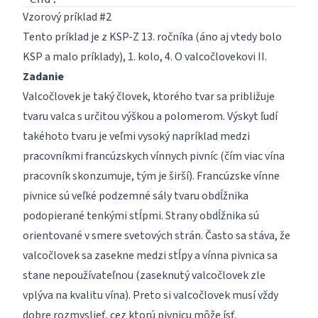
Vzorový príklad #2
Tento príklad je z KSP-Z 13. ročníka (áno aj vtedy bolo
KSP a malo príklady), 1. kolo, 4. O valcočlovekovi II.
Zadanie
Valcočlovek je taký človek, ktorého tvar sa približuje
tvaru valca s určitou výškou a polomerom. Výskyt ľudí
takéhoto tvaru je veľmi vysoký napríklad medzi
pracovníkmi francúzskych vínnych pivníc (čím viac vína
pracovník skonzumuje, tým je širší). Francúzske vínne
pivnice sú veľké podzemné sály tvaru obdĺžnika
podopierané tenkými stĺpmi. Strany obdĺžnika sú
orientované v smere svetových strán. Často sa stáva, že
valcočlovek sa zasekne medzi stĺpy a vínna pivnica sa
stane nepoužívateľnou (zaseknutý valcočlovek zle
vplýva na kvalitu vína). Preto si valcočlovek musí vždy
dobre rozmyslieť, cez ktorú pivnicu môže ísť.