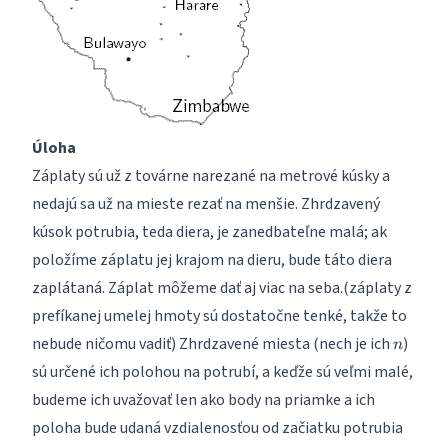
Úloha
Záplaty sú už z továrne narezané na metrové kúsky a
nedajú sa už na mieste rezať na menšie. Zhrdzavený
kúsok potrubia, teda diera, je zanedbateľne malá; ak
položíme záplatu jej krajom na dieru, bude táto diera
zaplátaná. Záplat môžeme dať aj viac na seba.(záplaty z
prefíkanej umelej hmoty sú dostatočne tenké, takže to
n
nebude ničomu vadiť) Zhrdzavené miesta (nech je ich
)
n
sú určené ich polohou na potrubí, a keďže sú veľmi malé,
budeme ich uvažovať len ako body na priamke a ich
poloha bude udaná vzdialenosťou od začiatku potrubia