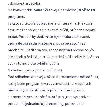
vykonáva) nezacyklí.
Na koniec príde
odhad
časovej a pamäťovej
zložitosti
programu.
Takáto štruktúra popisu nie je univerzálna. Niektoré
časti možno vynechať, niektoré zlúčiť, prípadne nejaké
pridať. Poradie by však malo byť zhruba zachované.
Jedna
dobrá rada
: Riešenie si po sebe aspoň raz
prečítajte. Uistíte sa tak, že ste napísali presne to, čo
ste chceli a že text je zrozumiteľný a čitateľný. Navyše sa
vďaka tomu viete vyhúť chybám.
Niekoľko slov o odhade zložitosti
Pod odhadom časovej zložitosti rozumieme odhad času,
ktorý bude program trvať, v závislosti od vstupných
premenných. Tento čas je priamo úmerný počtu
elementárnych operácií, ktoré program vykonáva -
priradenie jednoduchej premennej, porovnanie