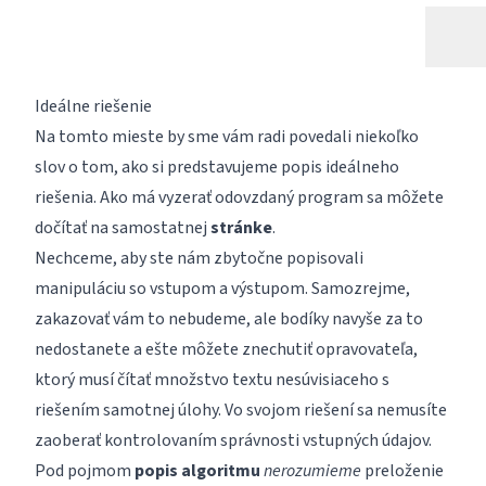
Ideálne riešenie
Na tomto mieste by sme vám radi povedali niekoľko
slov o tom, ako si predstavujeme popis ideálneho
riešenia. Ako má vyzerať odovzdaný program sa môžete
dočítať na samostatnej
stránke
.
Nechceme, aby ste nám zbytočne popisovali
manipuláciu so vstupom a výstupom. Samozrejme,
zakazovať vám to nebudeme, ale bodíky navyše za to
nedostanete a ešte môžete znechutiť opravovateľa,
ktorý musí čítať množstvo textu nesúvisiaceho s
riešením samotnej úlohy. Vo svojom riešení sa nemusíte
zaoberať kontrolovaním správnosti vstupných údajov.
Pod pojmom
popis algoritmu
nerozumieme
preloženie