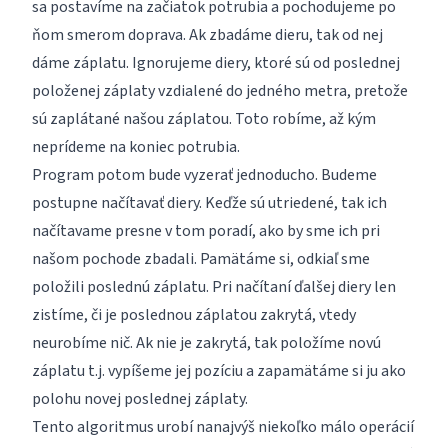
sa postavíme na začiatok potrubia a pochodujeme po
ňom smerom doprava. Ak zbadáme dieru, tak od nej
dáme záplatu. Ignorujeme diery, ktoré sú od poslednej
položenej záplaty vzdialené do jedného metra, pretože
sú zaplátané našou záplatou. Toto robíme, až kým
neprídeme na koniec potrubia.
Program potom bude vyzerať jednoducho. Budeme
postupne načítavať diery. Keďže sú utriedené, tak ich
načítavame presne v tom poradí, ako by sme ich pri
našom pochode zbadali. Pamätáme si, odkiaľ sme
položili poslednú záplatu. Pri načítaní ďalšej diery len
zistíme, či je poslednou záplatou zakrytá, vtedy
neurobíme nič. Ak nie je zakrytá, tak položíme novú
záplatu t.j. vypíšeme jej pozíciu a zapamätáme si ju ako
polohu novej poslednej záplaty.
Tento algoritmus urobí nanajvýš niekoľko málo operácií