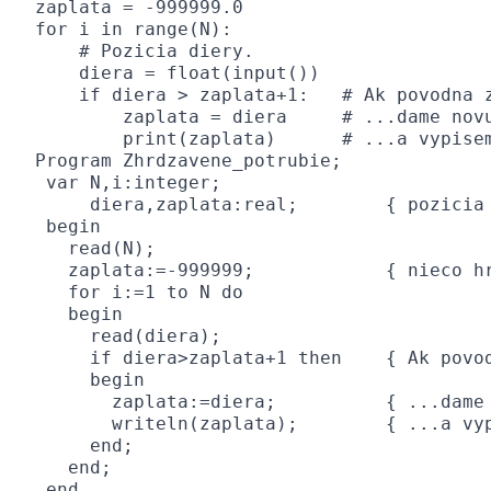
zaplata = -999999.0

for i in range(N):

    # Pozicia diery.

    diera = float(input())

    if diera > zaplata+1:   # Ak povodna z
        zaplata = diera     # ...dame novu
        print(zaplata)      # ...a vypise
Program Zhrdzavene_potrubie;

 var N,i:integer;

     diera,zaplata:real;        { pozicia 
 begin

   read(N);

   zaplata:=-999999;            { nieco hr
   for i:=1 to N do

   begin

     read(diera);

     if diera>zaplata+1 then    { Ak povod
     begin

       zaplata:=diera;          { ...dame 
       writeln(zaplata);        { ...a vyp
     end;

   end;

 end.