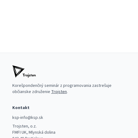
Korešpondenčný seminár z programovania zastrešuje
občianske združenie
Trojsten
.
Kontakt
ksp-info@ksp.sk
Trojsten, o.z.
FMFI UK, Mlynská dolina