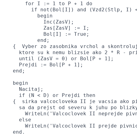
     for I := 1 to P + 1 do

       if not(Bol[I]) and (Vzd2(Stlp, I) <
         begin

           Inc(ZasV);

           Zas[ZasV] := I;

           Bol[I] := True;

         end;

 {  Vyber zo zasobnika vrchol a skontroluj
   ktore su k nemu blizsie ako 2 * R - pri
   until (ZasV = 0) or Bol[P + 1];

   Prejdi := Bol[P + 1];

 end;

 begin

   Nacitaj;

   if (N < D) or Prejdi then

 {  sirka valcocloveka II je vacsia ako pi
   sa da prejst od severu k juhu po blizky
     WriteLn('Valcoclovek II neprejde pivn
   else

     WriteLn('Valcoclovek II prejde pivnic
 end.