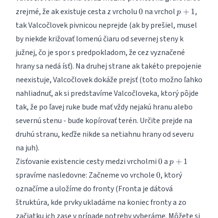
0
p+1
zrejmé, že ak existuje cesta z vrcholu
na vrchol
,
0
+
1
p
tak Valcočlovek pivnicou neprejde (ak by prešiel, musel
by niekde križovať lomenú čiaru od severnej steny k
južnej, čo je spor s predpokladom, že cez vyznačené
hrany sa nedá ísť). Na druhej strane ak takéto prepojenie
neexistuje, Valcočlovek dokáže prejsť (toto možno ľahko
nahliadnuť, ak si predstavíme Valcočloveka, ktorý pôjde
tak, že po ľavej ruke bude mať vždy nejakú hranu alebo
severnú stenu - bude kopírovať terén. Určite prejde na
druhú stranu, keďže nikde sa netiahnu hrany od severu
na juh).
0
p+1
Zisťovanie existencie cesty medzi vrcholmi
a
0
+
1
p
0
spravíme nasledovne: Začneme vo vrchole
, ktorý
0
označíme a uložíme do fronty (Fronta je dátová
štruktúra, kde prvky ukladáme na koniec fronty a zo
začiatku ich zase v prípade potreby vyberáme. Môžete si