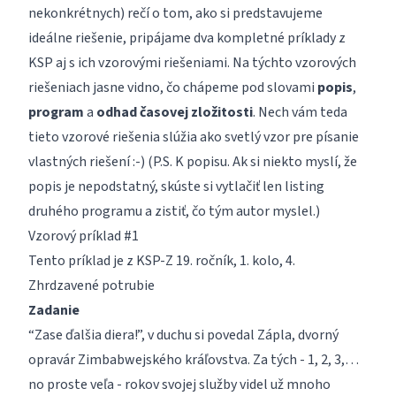
nekonkrétnych) rečí o tom, ako si predstavujeme
ideálne riešenie, pripájame dva kompletné príklady z
KSP aj s ich vzorovými riešeniami. Na týchto vzorových
riešeniach jasne vidno, čo chápeme pod slovami
popis
,
program
a
odhad časovej zložitosti
. Nech vám teda
tieto vzorové riešenia slúžia ako svetlý vzor pre písanie
vlastných riešení :-) (P.S. K popisu. Ak si niekto myslí, že
popis je nepodstatný, skúste si vytlačiť len listing
druhého programu a zistiť, čo tým autor myslel.)
Vzorový príklad #1
Tento príklad je z KSP-Z 19. ročník, 1. kolo, 4.
Zhrdzavené potrubie
Zadanie
“Zase ďalšia diera!”, v duchu si povedal Zápla, dvorný
opravár Zimbabwejského kráľovstva. Za tých - 1, 2, 3,…
no proste veľa - rokov svojej služby videl už mnoho