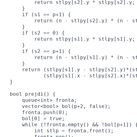
        return stlpy[s2].y * stlpy[s2].y;

    }

    if (s1 == p+1) {

        return (n - stlpy[s2].y) * (n - st
    }

    if (s2 == 0) {

        return stlpy[s1].y * stlpy[s1].y;

    }

    if (s2 == p+1) {

        return (n - stlpy[s1].y) * (n - st
    }

    return (stlpy[s1].y - stlpy[s2].y)*(st
           (stlpy[s1].x - stlpy[s2].x)*(st
}

bool prejdi() {

    queue<int> fronta;

    vector<bool> bol(p+2, false);

    fronta.push(0);

    bol[0] = true;

    while (!fronta.empty() && !bol[p+1]) {
        int stlp = fronta.front();

        fronta.pop();
