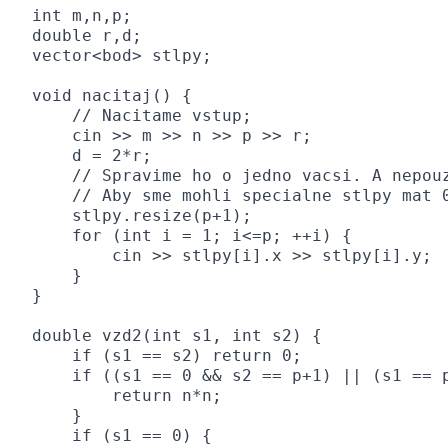
int m,n,p;

double r,d;

vector<bod> stlpy;

void nacitaj() {

    // Nacitame vstup;

    cin >> m >> n >> p >> r;

    d = 2*r;

    // Spravime ho o jedno vacsi. A nepouz
    // Aby sme mohli specialne stlpy mat 0
    stlpy.resize(p+1);

    for (int i = 1; i<=p; ++i) {

        cin >> stlpy[i].x >> stlpy[i].y;

    }

}

double vzd2(int s1, int s2) {

    if (s1 == s2) return 0;

    if ((s1 == 0 && s2 == p+1) || (s1 == p
        return n*n;

    }

    if (s1 == 0) {
