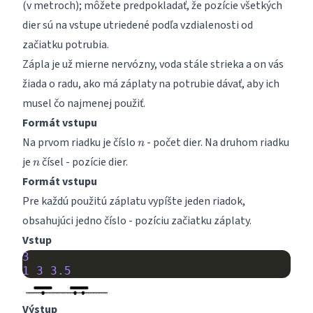
(v metroch); môžete predpokladať, že pozície všetkých
dier sú na vstupe utriedené podľa vzdialenosti od
začiatku potrubia.
Zápla je už mierne nervózny, voda stále strieka a on vás
žiada o radu, ako má záplaty na potrubie dávať, aby ich
musel čo najmenej použiť.
Formát vstupu
n
Na prvom riadku je číslo
- počet dier. Na druhom riadku
n
n
je
čísel - pozície dier.
n
Formát vstupu
Pre každú použitú záplatu vypíšte jeden riadok,
obsahujúci jedno číslo - pozíciu začiatku záplaty.
Vstup
3
1
3
3.5
Výstup