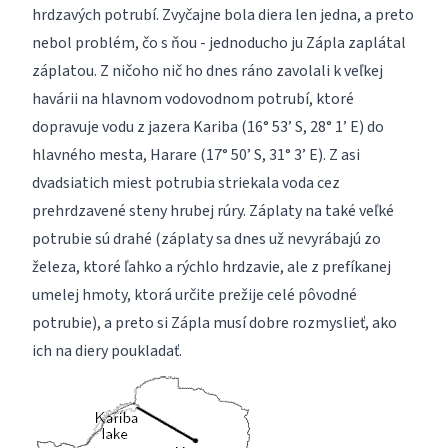
hrdzavých potrubí. Zvyčajne bola diera len jedna, a preto
nebol problém, čo s ňou - jednoducho ju Zápla zaplátal
záplatou. Z ničoho nič ho dnes ráno zavolali k veľkej
havárii na hlavnom vodovodnom potrubí, ktoré
dopravuje vodu z jazera Kariba (16° 53’ S, 28° 1’ E) do
hlavného mesta, Harare (17° 50’ S, 31° 3’ E). Z asi
dvadsiatich miest potrubia striekala voda cez
prehrdzavené steny hrubej rúry. Záplaty na také veľké
potrubie sú drahé (záplaty sa dnes už nevyrábajú zo
železa, ktoré ľahko a rýchlo hrdzavie, ale z prefíkanej
umelej hmoty, ktorá určite prežije celé pôvodné
potrubie), a preto si Zápla musí dobre rozmyslieť, ako
ich na diery poukladať.