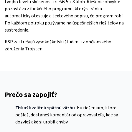
tvojho levelu skúseností riešiš 5 z 8 úloh. Riešenie obvykle
pozostáva z funkčného programu, ktorý stránka
automaticky otestuje a textového popisu, čo program robí.
Po každom polroku pozývame najúspešnejších riešiteľov na
sústredenie.
KSP zastrešujú vysokoškolskí študenti z občianského
združenia Trojsten.
Prečo sa zapojiť?
Získaš kvalitnú spätnú väzbu.
Ku riešeniam, ktoré
pošleš, dostaneš komentár od opravovateľa, kde sa
dozvieš aké si urobil chyby.