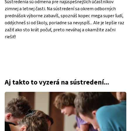
Sústredenia sú odmena pre najúspešnejších účastníkov
zimnej a letnej časti. Na sústredení sa okrem odborných
prednášok výborne zabavíš, spoznáš kopec mega super ľudí,
oddýchneš si od školy, poriadne sa nevyspíš... Ale je lepšie raz
zažiť ako sto krát počuť, preto neváhaj a okamžite začni
riešiť!
Aj takto to vyzerá na sústredení...