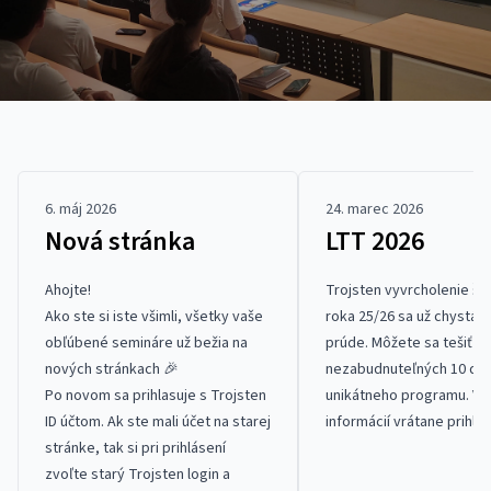
6. máj 2026
24. marec 2026
Nová stránka
LTT 2026
Ahojte!
Trojsten vyvrcholenie šk
Ako ste si iste všimli, všetky vaše
roka 25/26 sa už chystá 
obľúbené semináre už bežia na
prúde. Môžete sa tešiť na
nových stránkach 🎉
nezabudnuteľných 10 dní
Po novom sa prihlasuje s Trojsten
unikátneho programu. Vi
ID účtom. Ak ste mali účet na starej
informácií vrátane prihláš
stránke, tak si pri prihlásení
nájdete na
ltt.trojsten.sk
zvoľte starý Trojsten login a
zaujíma, na ktorých vedú