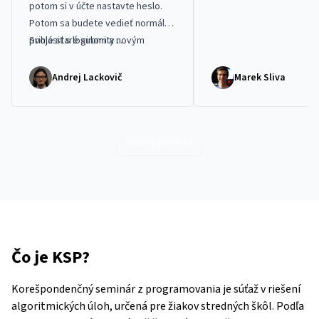
potom si v účte
nastavte heslo
.
môžete tešiť, pripravili s
Potom sa budete vedieť normálne
vás malú nápovedy na
htt
prihlásiť s loginom a novým
Svoje staré submity …
2026.trojsten.sk
. Vašim t
heslom.
potešíme na adrese
ltt2026.group@trojsten.s
Andrej Lackovič
Marek Sliva
Všetky novinky
Čo je KSP?
Korešpondenčný seminár z programovania je súťaž v riešení
algoritmických úloh, určená pre žiakov stredných škôl. Podľa