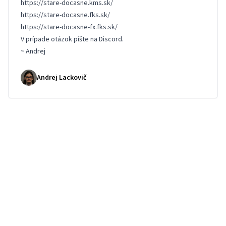
https://stare-docasne.kms.sk/
https://stare-docasne.fks.sk/
https://stare-docasne-fx.fks.sk/
V prípade otázok píšte na
Discord
.
~ Andrej
Andrej Lackovič