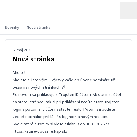
Novinky
Nová stránka
6. máj 2026
Nová stránka
Ahojte!
Ako ste si iste všimli, všetky vaše obľúbené semináre už
bežia na nových stránkach 🎉
Po novom sa prihlasuje s Trojsten ID účtom. Ak ste mali účet
na starej stránke, tak si pri prihlásení zvoľte starý Trojsten
login a potom si v účte
nastavte heslo
. Potom sa budete
vedieť normálne prihlásiť s loginom a novým heslom.
Svoje staré submity si viete stiahnuť do 30. 6. 2026 na:
https://stare-docasne.ksp.sk/