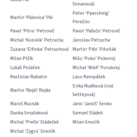
Simanová)
Peter ‘Ppershing’
Martin ‘Pálenica’ Pál
Perešíni
Pavel ‘Pitro’ Petrovič
Pavol ‘Paľočo’ Petrovič
Michal ‘Koniiiik’ Petrucha
Jaroslav Petrucha
Zuzana ‘Elfinka’ Petruchová
Martin ‘Piťo’ Pitoňák
Milan Plžík
Mišo ‘Poko’ Pokorný
Lukáš Poláček
Michal ‘MikX’ Porubský
Rastislav Rabatin
Laco Rampášek
Erika Rudíková (rod.
Martin ‘Rejdi’ Rejda
Setteyová)
Maroš Rusnák
Jano ‘JanoS’ Senko
Danka Smažaková
Samuel Sládek
Michal ‘Prefix’ Sládeček
Milan Smolík
Michal ‘Zygro’ Smolík