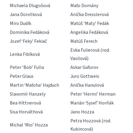
Michaela Dlugošová
Maťo Domány
Jana Dorotková
Anička Dresslerová
Miro Dudík
Matúš ‘Maty’ Fedák
Dominika Fedáková
Angelika Fedáková
Jozef ‘Feky’ Fekiač
Matúš Ferech
Evka Fulierová (rod.
Lenka Fibíková
Vasilová)
Peter ‘Bob’ Fulla
Askar Gafurov
Peter Glaus
Juro Gottweis
Martin ‘Maťoha’ Hajduch
Anička Hanulová
Slavomír Hanzely
Peter ‘Hermi’ Herman
Bea Hittnerová
Marián ‘Syseľ’ Horňák
Sisa Horváthová
Jano Hozza
Petra Hozzová (rod.
Michal ‘Mio’ Hozza
Kubincová)