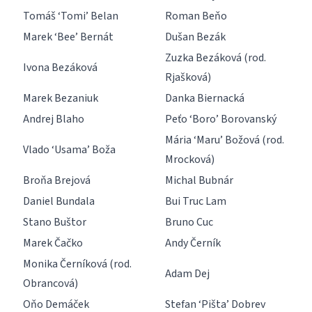
Tomáš ‘Tomi’ Belan
Roman Beňo
Marek ‘Bee’ Bernát
Dušan Bezák
Zuzka Bezáková (rod.
Ivona Bezáková
Rjašková)
Marek Bezaniuk
Danka Biernacká
Andrej Blaho
Peťo ‘Boro’ Borovanský
Mária ‘Maru’ Božová (rod.
Vlado ‘Usama’ Boža
Mrocková)
Broňa Brejová
Michal Bubnár
Daniel Bundala
Bui Truc Lam
Stano Buštor
Bruno Cuc
Marek Čačko
Andy Černík
Monika Černíková (rod.
Adam Dej
Obrancová)
Oňo Demáček
Stefan ‘Pišta’ Dobrev