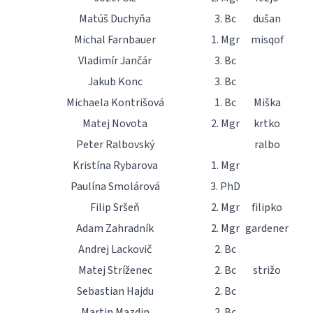
Matúš Duchyňa
3. Bc
dušan
Michal Farnbauer
1. Mgr
misqof
Vladimír Jančár
3. Bc
Jakub Konc
3. Bc
Michaela Kontrišová
1. Bc
Miška
Matej Novota
2. Mgr
krtko
Peter Ralbovský
ralbo
Kristína Rybarova
1. Mgr
Paulína Smolárová
3. PhD
Filip Sršeň
2. Mgr
filipko
Adam Zahradník
2. Mgr
gardener
Andrej Lackovič
2. Bc
Matej Stríženec
2. Bc
strižo
Sebastian Hajdu
2. Bc
Martin Mazdin
2. Bc