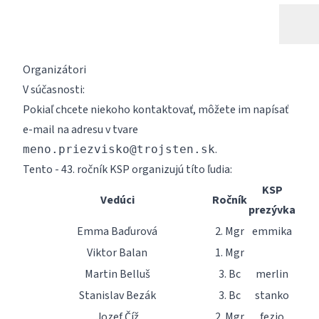
Organizátori
V súčasnosti:
Pokiaľ chcete niekoho kontaktovať, môžete im napísať
e-mail na adresu v tvare
.
meno.priezvisko@trojsten.sk
Tento - 43. ročník KSP organizujú títo ľudia:
KSP
Vedúci
Ročník
prezývka
Emma Baďurová
2. Mgr
emmika
Viktor Balan
1. Mgr
Martin Belluš
3. Bc
merlin
Stanislav Bezák
3. Bc
stanko
Jozef Číž
2. Mgr
fezjo