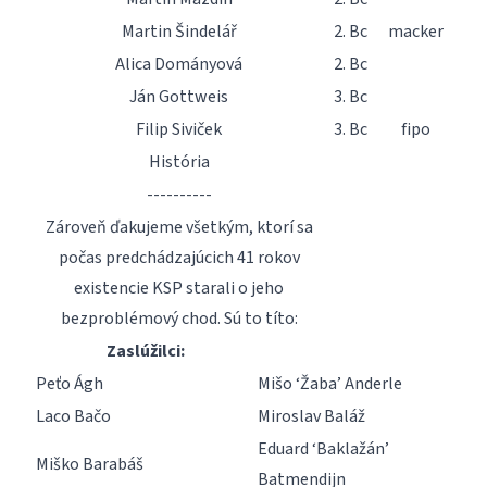
Martin Šindelář
2. Bc
macker
Alica Dományová
2. Bc
Ján Gottweis
3. Bc
Filip Siviček
3. Bc
fipo
História
----------
Zároveň ďakujeme všetkým, ktorí sa
počas predchádzajúcich 41 rokov
existencie KSP starali o jeho
bezproblémový chod. Sú to títo:
Zaslúžilci:
Peťo Ágh
Mišo ‘Žaba’ Anderle
Laco Bačo
Miroslav Baláž
Eduard ‘Baklažán’
Miško Barabáš
Batmendijn