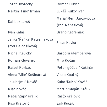
Jozef Hvorecký
Roman Hudec
Martin ‘Tino’ Irman
Lukáš ‘Kuko’ Ivan
Mária ‘Meri’ Jurčovičová
Dalibor Jakuš
(rod. Nánásiová)
Ivan Kalaš
Braňo Katreniak
Janka ‘Ňaňka’ Katreniaková
Slavo Kavka
(rod. Gajdošíková)
Michal Kevický
Barbora Klembarová
Roman Kluvanec
Miro Kočan
Rafael Korbaš
Peter ‘g00ber’ Košinár
Alena ‘Allie’ Košinárová
Vlado Koutný
Jakub ‘jmk’ Kováč
Kubo ‘KuKo’ Kováč
Mišo Kováč
Martin ‘Maják’ Králik
Matej ‘Zajo’ Králik
Rasťo Královič
Rišo Královič
Erik Kučák