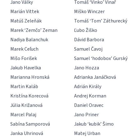
Jano Války
Tomáš ‘Vinko’ Vinař
Marián Vittek
Miško Winczer
Matúš Zeleňák
Tomáš ‘Tom’ Záthurecký
Marek ‘Zemčo’ Zeman
Ľubo Žiško
Nadiya Balanchuk
Dávid Barbora
Marek Ceľuch
Samuel Čavoj
Mišo Forišek
Samuel ‘hodobox’ Gurský
Jakub Havelka
Jano Hozza
Marianna Hronská
Adrianka Janáčková
Martin Kaláb
Adrián Király
Kristína Korecová
Andrej Korman
Júlia Križanová
Daniel Oravec
Marcel Palaj
Jano Priner
Sabína Samporová
Jakub ‘kubik’ Šimo
Janka Uhrinová
Matej Urban