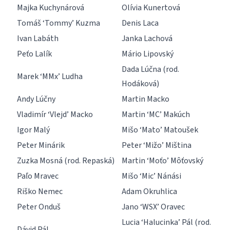
Majka Kuchynárová
Olívia Kunertová
Tomáš ‘Tommy’ Kuzma
Denis Laca
Ivan Labáth
Janka Lachová
Peťo Lalík
Mário Lipovský
Dada Lúčna (rod.
Marek ‘MMx’ Ludha
Hodáková)
Andy Lúčny
Martin Macko
Vladimír ‘Vlejd’ Macko
Martin ‘MC’ Makúch
Igor Malý
Mišo ‘Mato’ Matoušek
Peter Minárik
Peter ‘Mižo’ Miština
Zuzka Mosná (rod. Repaská)
Martin ‘Moťo’ Môťovský
Paľo Mravec
Mišo ‘Mic’ Nánási
Riško Nemec
Adam Okruhlica
Peter Onduš
Jano ‘WSX’ Oravec
Lucia ‘Halucinka’ Pál (rod.
Dávid Pál