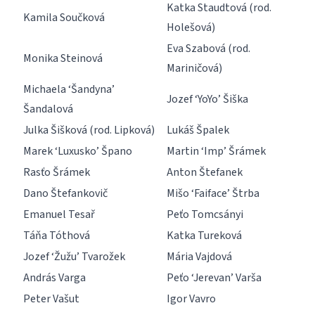
Katka Staudtová (rod.
Kamila Součková
Holešová)
Eva Szabová (rod.
Monika Steinová
Mariničová)
Michaela ‘Šandyna’
Jozef ‘YoYo’ Šiška
Šandalová
Julka Šišková (rod. Lipková)
Lukáš Špalek
Marek ‘Luxusko’ Špano
Martin ‘Imp’ Šrámek
Rasťo Šrámek
Anton Štefanek
Dano Štefankovič
Mišo ‘Faiface’ Štrba
Emanuel Tesař
Peťo Tomcsányi
Táňa Tóthová
Katka Tureková
Jozef ‘Žužu’ Tvarožek
Mária Vajdová
András Varga
Peťo ‘Jerevan’ Varša
Peter Vašut
Igor Vavro