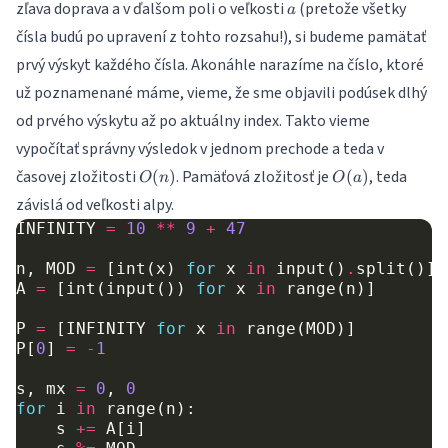
a
zľava doprava a v ďalšom poli o veľkosti
(pretože všetky
a
čísla budú po upravení z tohto rozsahu!), si budeme pamätať
prvý výskyt každého čísla. Akonáhle narazíme na číslo, ktoré
už poznamenané máme, vieme, že sme objavili podúsek dlhý
od prvého výskytu až po aktuálny index. Takto vieme
vypočítať správny výsledok v jednom prechode a teda v
O(n)
O(a)
časovej zložitosti
. Pamäťová zložitosť je
, teda
(
)
(
)
O
n
O
a
závislá od veľkosti alpy.
INFINITY
=
10
**
9
+
47
n
,
MOD
=
[
int
(
x
)
for
x
in
input
()
.
split
()]
A
=
[
int
(
input
())
for
x
in
range
(
n
)]
P
=
[
INFINITY
for
x
in
range
(
MOD
)]
P
[
0
]
=
-
1
s
,
mx
=
0
,
0
for
i
in
range
(
n
):
s
+=
A
[
i
]