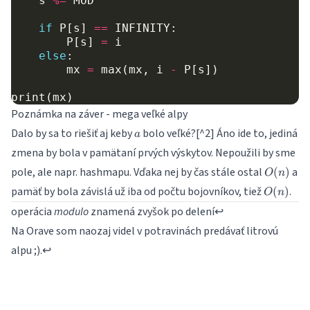
s
%=
MOD
if
P
[
s
]
==
INFINITY
:
P
[
s
]
=
i
else
:
mx
=
max
(
mx
,
i
-
P
[
s
])
print
(
mx
)
Poznámka na záver - mega veľké alpy
a
Dalo by sa to riešiť aj keby
bolo veľké?[^2] Áno ide to, jediná
a
zmena by bola v pamätaní prvých výskytov. Nepoužili by sme
O(n)
pole, ale napr. hashmapu. Vďaka nej by čas stále ostal
a
(
)
O
n
O(n)
pamäť by bola závislá už iba od počtu bojovníkov, tiež
.
(
)
O
n
operácia
modulo
znamená zvyšok po delení
↩
Na Orave som naozaj videl v potravinách predávať litrovú
alpu ;).
↩