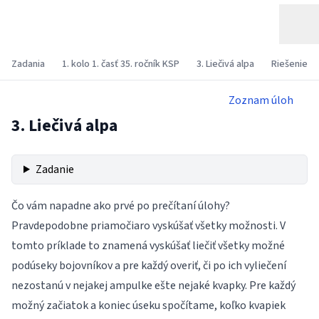
Zadania
1. kolo 1. časť 35. ročník KSP
3. Liečivá alpa
Riešenie
Zoznam úloh
3. Liečivá alpa
Zadanie
Čo vám napadne ako prvé po prečítaní úlohy?
Pravdepodobne priamočiaro vyskúšať všetky možnosti. V
tomto príklade to znamená vyskúšať liečiť všetky možné
podúseky bojovníkov a pre každý overiť, či po ich vyliečení
nezostanú v nejakej ampulke ešte nejaké kvapky. Pre každý
možný začiatok a koniec úseku spočítame, koľko kvapiek