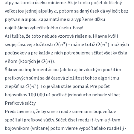
alpy na tomto úseku minieme. Ak je tento počet deliteľný
a
veľkosťou jednej alpulky
, potom sa daný úsek dá vyliečiť bez
a
plytvania alpou. Zapamätáme si a vypíšeme dĺžku
najdlhšieho vyliečiteľného úseku. Easy!
Asi tušíte, že toto nebude vzorové riešenie. Hlavne kvôli
O(n^3)
O(n^2)
3
2
svojej časovej zložitosti
- máme totiž
možných
(
)
(
)
O
n
O
n
podúsekov a pre každý z nich potrebujeme sčítať všetky čísla
O(n)
v ňom (ktorých je
).
(
)
O
n
Šikovnou implementáciou (alebo aj bezduchým použitím
prefixových súm) sa dá časová zložitosť tohto algoritmu
O(n^2)
2
zlepšiť na
. To je však stále pomalé. Pre počet
(
)
O
n
100\,
bojovníkov
už počítač jednoducho nebude stíhať.
100
000
000
Prefixové súčty
Predstavme si, že by sme si nad zraneniami bojovníkov
i
j
spočítali
prefixové súčty
. Súčet čísel medzi
-tym a
-tym
i
j
j
bojovníkom (vrátane) potom vieme vypočítať ako rozdiel
-
j