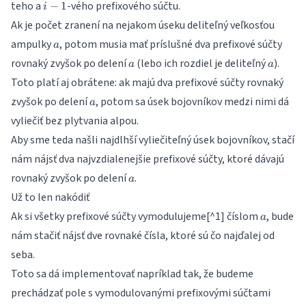
i-
teho a
-vého prefixového súčtu.
−
1
i
1
Ak je počet zranení na nejakom úseku deliteľný veľkosťou
a
ampulky
, potom musia mať príslušné dva prefixové súčty
a
a
a
rovnaký zvyšok po delení
(lebo ich rozdiel je deliteľný
).
a
a
Toto platí aj obrátene: ak majú dva prefixové súčty rovnaký
a
zvyšok po delení
, potom sa úsek bojovníkov medzi nimi dá
a
vyliečiť bez plytvania alpou.
Aby sme teda našli najdlhší vyliečiteľný úsek bojovníkov, stačí
nám nájsť dva najvzdialenejšie prefixové súčty, ktoré dávajú
a
rovnaký zvyšok po delení
.
a
Už to len nakódiť
a
Ak si všetky prefixové súčty vymodulujeme[^1] číslom
, bude
a
nám stačiť nájsť dve rovnaké čísla, ktoré sú čo najďalej od
seba.
Toto sa dá implementovať napríklad tak, že budeme
prechádzať pole s vymodulovanými prefixovými súčtami