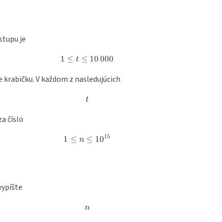
stupu je
1
≤
≤
1 \leq t \leq 10\,000
10
000
t
e krabičku. V každom z nasledujúcich
t
t
a číslo
15
1
≤
≤
1 \leq n \leq 10^{15}
1
0
n
vypíšte
n
n