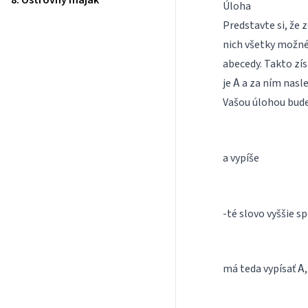
8. Ostrovný maják
Úloha
Predstavte si, že 
nich všetky možné
abecedy. Takto zís
je
a za ním nasl
A
Vašou úlohou bude
a vypíše
-té slovo vyššie 
má teda vypísať
A