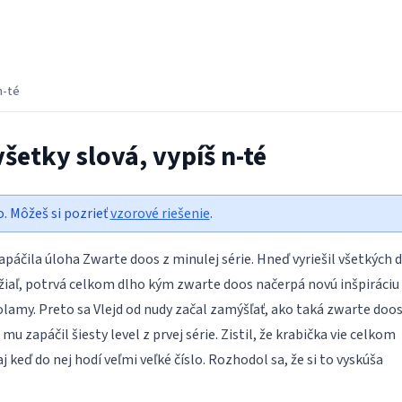
n-té
všetky slová, vypíš n-té
o. Môžeš si pozrieť
vzorové riešenie
.
zapáčila úloha Zwarte doos z minulej série. Hneď vyriešil všetkých 
iaľ, potrvá celkom dlho kým zwarte doos načerpá novú inšpiráciu
lamy. Preto sa Vlejd od nudy začal zamýšľať, ako taká zwarte doo
 mu zapáčil šiesty level z prvej série. Zistil, že krabička vie celkom
j keď do nej hodí veľmi veľké číslo. Rozhodol sa, že si to vyskúša