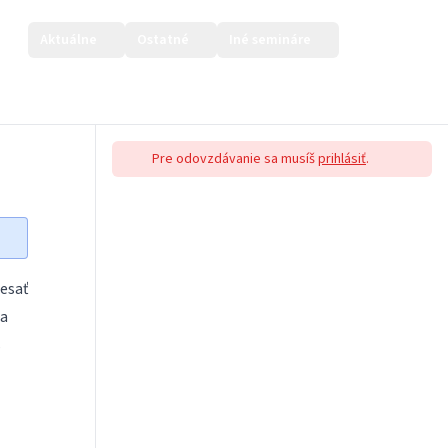
Aktuálne
Ostatné
Iné semináre
Prihlásiť sa
Pre odovzdávanie sa musíš
prihlásiť
.
desať
 a
s