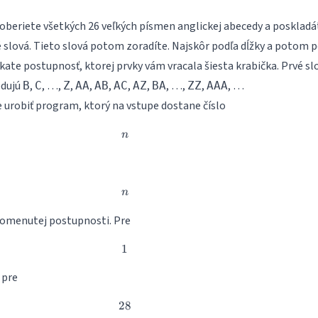
zoberiete všetkých 26 veľkých písmen anglickej abecedy a poskladá
 slová. Tieto slová potom zoradíte. Najskôr podľa dĺžky a potom p
kate postupnosť, ktorej prvky vám vracala šiesta krabička. Prvé sl
edujú
,
, …,
,
,
,
,
,
, …,
,
, …
B
C
Z
AA
AB
AC
AZ
BA
ZZ
AAA
 urobiť program, ktorý na vstupe dostane číslo
n
n
n
n
spomenutej postupnosti. Pre
1
1
, pre
28
28