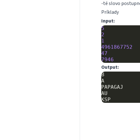
-té slovo postupno
Príklady
Input:
5
2
1
4961867752
47
7946
Output:
B

A

PAPAGAJ

AU
