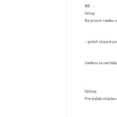
…
AB
Vstup
Na prvom riadku v
– počet otázok pr
riadkov sa nachádz
.
Výstup
Pre každú otázku 