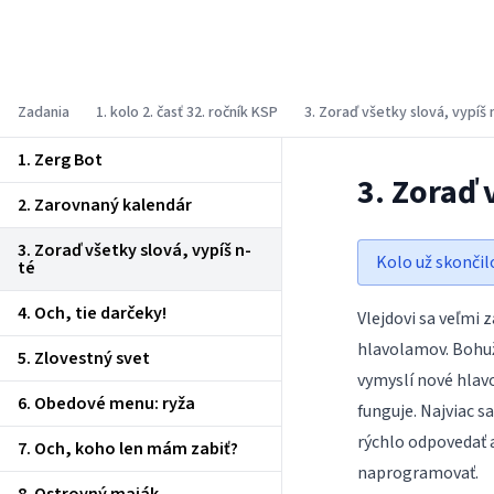
Korešpondenčný seminár z
programovania
Zadania
1. kolo 2. časť 32. ročník KSP
3. Zoraď všetky slová, vypíš 
1. Zerg Bot
3. Zoraď 
2. Zarovnaný kalendár
3. Zoraď všetky slová, vypíš n-
Kolo už skončil
té
4. Och, tie darčeky!
Vlejdovi sa veľmi 
hlavolamov. Bohuž
5. Zlovestný svet
vymyslí nové hlavo
6. Obedové menu: ryža
funguje. Najviac sa
rýchlo odpovedať a
7. Och, koho len mám zabiť?
naprogramovať.