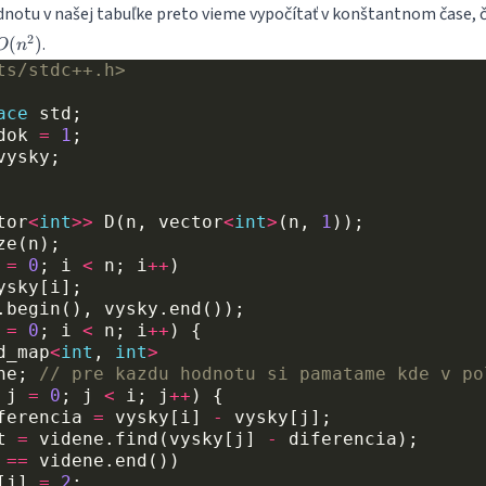
dnotu v našej tabuľke preto vieme vypočítať v konštantnom čase, 
O(n^2)
2
.
(
)
O
n
ts/stdc++.h>
ace
std
;
dok
=
1
;
vysky
;
tor
<
int
>>
D
(
n
,
vector
<
int
>
(
n
,
1
));
ze
(
n
);
=
0
;
i
<
n
;
i
++
)
ysky
[
i
];
.
begin
(),
vysky
.
end
());
=
0
;
i
<
n
;
i
++
)
{
d_map
<
int
,
int
>
ne
;
// pre kazdu hodnotu si pamatame kde v po
j
=
0
;
j
<
i
;
j
++
)
{
ferencia
=
vysky
[
i
]
-
vysky
[
j
];
t
=
videne
.
find
(
vysky
[
j
]
-
diferencia
);
==
videne
.
end
())
[
j
]
=
2
;