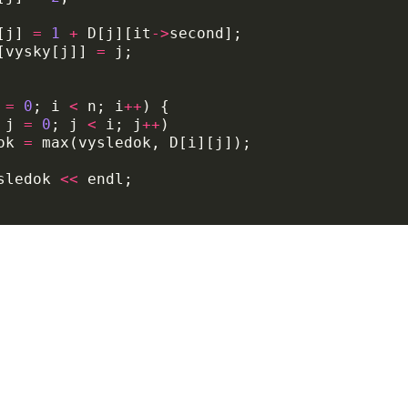
[
j
]
=
1
+
D
[
j
][
it
->
second
];
[
vysky
[
j
]]
=
j
;
=
0
;
i
<
n
;
i
++
)
{
j
=
0
;
j
<
i
;
j
++
)
ok
=
max
(
vysledok
,
D
[
i
][
j
]);
sledok
<<
endl
;