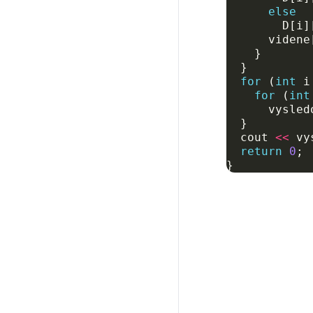
else
D
[
i
]
videne
}
}
for
(
int
i
for
(
int
vysled
}
cout
<<
vy
return
0
;
}