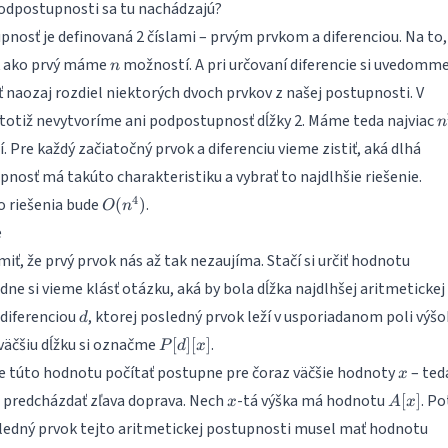
odpostupnosti sa tu nachádzajú?
nosť je definovaná 2 číslami – prvým prvkom a diferenciou. Na to,
n
ť ako prvý máme
možností. A pri určovaní diferencie si uvedomme
n
ť naozaj rozdiel niektorých dvoch prvkov z našej postupnosti. V
n
otiž nevytvoríme ani podpostupnosť dĺžky 2. Máme teda najviac
n
. Pre každý začiatočný prvok a diferenciu vieme zistiť, aká dlhá
nosť má takúto charakteristiku a vybrať to najdlhšie riešenie.
O(n^4)
4
o riešenia bude
.
(
)
O
n
e
miť, že prvý prvok nás až tak nezaujíma. Stačí si určiť hodnotu
edne si vieme klásť otázku, aká by bola dĺžka najdlhšej aritmetickej
d
diferenciou
, ktorej posledný prvok leží v usporiadanom poli výšo
d
P[d]
jväčšiu dĺžku si označme
.
[
]
[
]
P
d
x
[x]
x
túto hodnotu počítať postupne pre čoraz väčšie hodnoty
– ted
x
x
A[x]
predcházdať zľava doprava. Nech
-tá výška má hodnotu
. P
[
]
x
A
x
A[
ledný prvok tejto aritmetickej postupnosti musel mať hodnotu
d