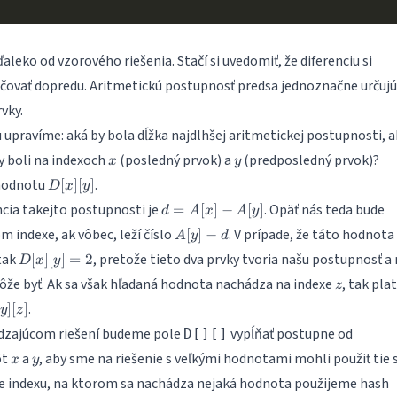
ďaleko od vzorového riešenia. Stačí si uvedomiť, že diferenciu si
ovať dopredu. Aritmetickú postupnosť predsa jednoznačne určujú
vky.
upravíme: aká by bola dĺžka najdlhšej aritmetickej postupnosti, a
x
y
y boli na indexoch
(posledný prvok) a
(predposledný prvok)?
x
y
D[x]
hodnotu
.
[
]
[
]
D
x
y
[y]
d=A[x]-
encia takejto postupnosti je
. Opäť nás teda bude
=
[
]
−
[
]
d
A
x
A
y
A[y]
A[y]-
m indexe, ak vôbec, leží číslo
. V prípade, že táto hodnota 
[
]
−
A
y
d
d
D[x]
tak
, pretože tieto dva prvky tvoria našu postupnosť a 
[
]
[
]
=
2
D
x
y
[y]=2
z
ôže byť. Ak sa však hľadaná hodnota nachádza na indexe
, tak plat
z
.
]
[
]
y
z
ádzajúcom riešení budeme pole
vypĺňať postupne od
D[][]
x
y
ôt
a
, aby sme na riešenie s veľkými hodnotami mohli použiť tie 
x
y
e indexu, na ktorom sa nachádza nejaká hodnota použijeme hash