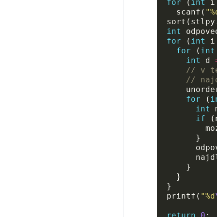
for
(
int
i
scanf
(
"%
sort
(
stlpy
int
odpove
for
(
int
i
for
(
int
int
d
// v t
// naj
unorde
for
(
i
int
if
(
mo
}
odpo
najd
}
}
}
printf
(
"%d
return
0
;