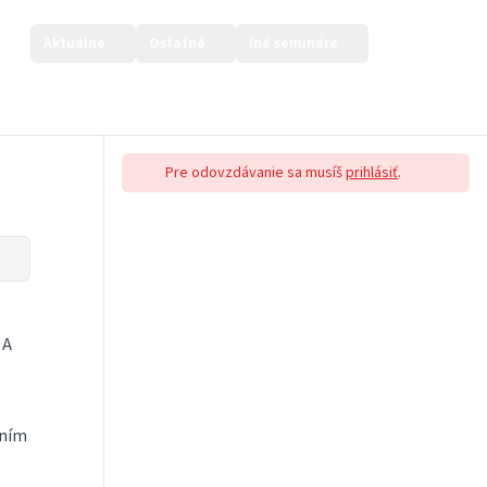
Aktuálne
Ostatné
Iné semináre
Prihlásiť sa
Pre odovzdávanie sa musíš
prihlásiť
.
 A
aním