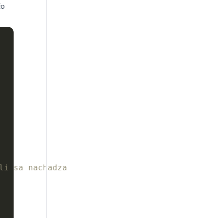
čo
li sa nachadza