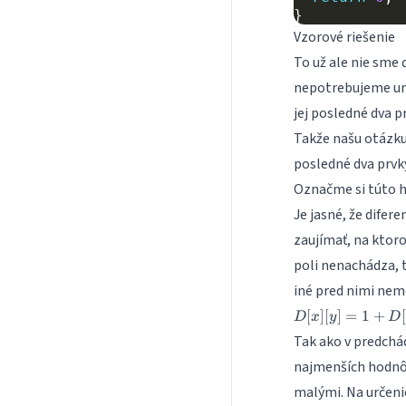
}
Vzorové riešenie
To už ale nie sme 
nepotrebujeme urč
jej posledné dva pr
Takže našu otázku 
posledné dva prvk
Označme si túto 
Je jasné, že difer
zaujímať, na ktoro
poli nenachádza, 
iné pred nimi nem
D[x]
[
]
[
]
=
1
+
[
D
x
y
D
[y]
Tak ako v predch
= 1
najmenších hodn
+
D[y]
malými. Na určeni
[z]