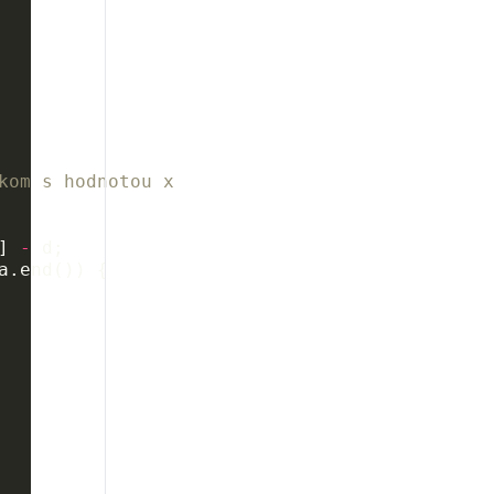
kom s hodnotou x
]
-
d
;
a
.
end
())
{