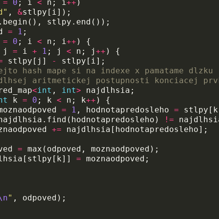
=
0
;
i
<
n
;
i
++
)
d"
,
&
stlpy
[
i
]);
.
begin
(),
stlpy
.
end
());
d
=
1
;
=
0
;
i
<
n
;
i
++
)
{
j
=
i
+
1
;
j
<
n
;
j
++
)
{
=
stlpy
[
j
]
-
stlpy
[
i
];
ejto hash mape si na indexe x pamatame dlzku
dlhsej aritmetickej postupnosti konciacej prv
red_map
<
int
,
int
>
najdlhsia
;
nt
k
=
0
;
k
<
n
;
k
++
)
{
moznaodpoved
=
1
,
hodnotapredosleho
=
stlpy
[
k
najdlhsia
.
find
(
hodnotapredosleho
)
!=
najdlhsi
znaodpoved
+=
najdlhsia
[
hodnotapredosleho
];
ved
=
max
(
odpoved
,
moznaodpoved
);
lhsia
[
stlpy
[
k
]]
=
moznaodpoved
;
\n
"
,
odpoved
);