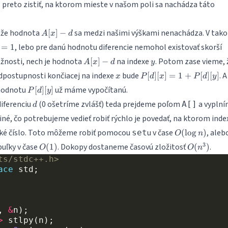
, preto zistiť, na ktorom mieste v našom poli sa nachádza táto
A[x]-
 že hodnota
sa medzi našimi výškami nenachádza. V tak
[
]
−
A
x
d
d
, lebo pre danú hodnotu diferencie nemohol existovať skorší
=
1
A[x]-
y
ožnosti, nech je hodnota
na indexe
. Potom zase vieme, 
[
]
−
A
x
d
y
d
x
P[d]
odpostupnosti končiacej na indexe
bude
. A
[
]
[
]
=
1
+
[
]
[
]
x
P
d
x
P
d
y
[x]
P[d]
 hodnotu
už máme vypočítanú.
[
]
[
]
P
d
y
= 1
[y]
d
diferenciu
(0 ošetríme zvlášť) teda prejdeme poľom
a vypln
+
A[]
d
P[d]
diné, čo potrebujeme vedieť robiť rýchlo je povedať, na ktorom inde
[y]
O(\log
jaké číslo. Toto môžeme robiť pomocou
u v čase
, aleb
set
(
l
o
g
)
O
n
n)
O(1)
O(n^3)
3
uľky v čase
. Dokopy dostaneme časovú zložitosť
.
(
1
)
(
)
O
O
n
ts/stdc++.h>
ace
std
;
,
&
n
);
>
stlpy
(
n
);