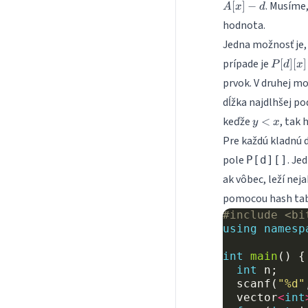
. Musíme
[
]
−
A
x
d
hodnota.
Jedna možnosť je,
P[d]
prípade je
[
]
[
]
P
d
x
[x]=1
prvok. V druhej m
dĺžka najdlhšej p
y
keďže
, tak
<
y
x
<
Pre každú kladnú 
x
pole
. Je
P[d][]
ak vôbec, leží ne
pomocou hash tab
#include
<bi
using
namesp
int
main
()
{
int
n
;
scanf
(
"%d"
vector
<
int