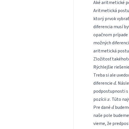
Aké aritmetické p
Aritmetická postup
ktorý prvok vybra
diferencia musí by
opačnom prípade t
možných diferencií
aritmetická postup
Zložitosť takéhot
Rýchlejšie riešeni
Treba si ale uvedo
d
diferencie
. Násl
d
podpostupnosti s 
x
pozícii
. Túto na
x
d
Pre dané
budeme 
d
naše pole budeme 
vieme, že predpos