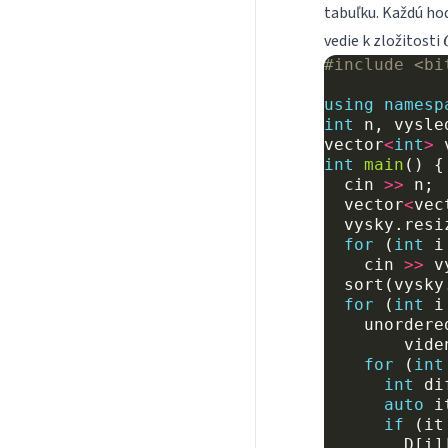
tabuľku. Každú ho
vedie k zložitosti
#include
<bi
using
namesp
int
n
,
vysle
vector
<
int
>
int
main
()
{
cin
>>
n
;
vector
<
vec
vysky
.
resi
for
(
int
i
cin
>>
v
sort
(
vysky
for
(
int
i
unordere
vide
for
(
int
int
di
auto
i
if
(
it
D
[
i
]