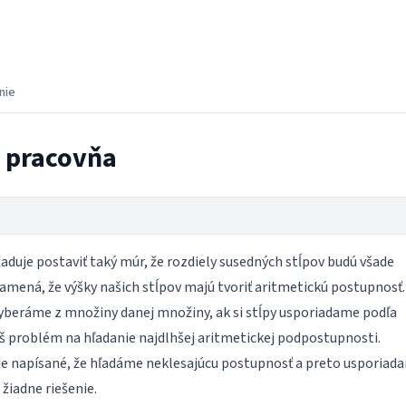
nie
a pracovňa
aduje postaviť taký múr, že rozdiely susedných stĺpov budú všade
amená, že výšky našich stĺpov majú tvoriť aritmetickú postupnosť.
 vyberáme z množiny danej množiny, ak si stĺpy usporiadame podľa
áš problém na hľadanie najdlhšej aritmetickej podpostupnosti.
je napísané, že hľadáme neklesajúcu postupnosť a preto usporiad
žiadne riešenie.