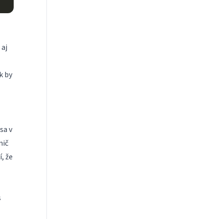
 aj
k by
sa v
nič
í, že
s