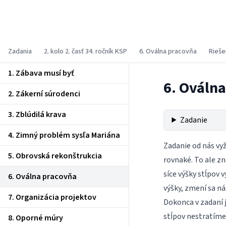
Korešpondenčný seminár z
programovania
Zadania
2. kolo 2. časť 34. ročník KSP
6. Oválna pracovňa
Rieše
1. Zábava musí byť
6. Ováln
2. Zákerní súrodenci
3. Zblúdilá krava
Zadanie
4. Zimný problém sysľa Mariána
Zadanie od nás vyž
5. Obrovská rekonštrukcia
rovnaké. To ale zn
síce výšky stĺpov
6. Oválna pracovňa
výšky, zmení sa n
7. Organizácia projektov
Dokonca v zadaní 
stĺpov nestratíme 
8. Oporné múry