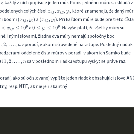
v, každý z nich popisuje jeden múr. Popis jedného múru sa skladá z
100\,000
x_{i,1}
x_{i,2}
y_i
ddelených celých čísel
,
,
, ktoré znamenajú, že daný múr 
x
x
y
,
1
,
2
i
i
i
(x_{i,1},y_i)
(x_{i,2},
mi bodmi
a
. Pri každom múre bude pre tieto čísla
(
,
)
(
,
)
x
y
x
y
,
1
,
2
i
i
i
i
y_i)
0
9
9
a
. Navyše platí, že všetky múry sú
<
≤
1
0
0
≤
≤
1
0
x
y
,
2
i
i
\leq
né. Inými slovami, žiadne dva múry nemajú spoločný bod.
y_i
1, 2,
v poradí, v akom sú uvedené na vstupe. Posledný riadok
1
,
2
,
…
,
\leq
n
\dots,
10^9
edzerami oddelené čísla múrov v poradí, v akom ich Samko bude
n
1, 2,
el
sa v poslednom riadku vstupu vyskytne práve raz.
1
,
2
,
…
,
n
\dots,
n
oradí, ako sú očíslované) vypíšte jeden riadok obsahujúci slovo
AN
tný, resp.
, ak nie je riskantný.
NIE