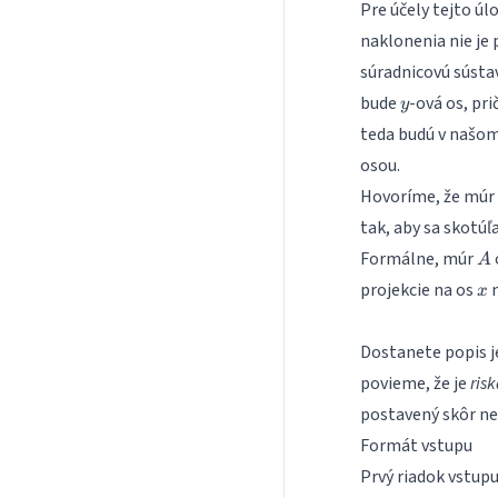
Pre účely tejto ú
naklonenia nie je
súradnicovú sústav
y
bude
-ová os, pr
y
teda budú v našo
osou.
Hovoríme, že múr
tak, aby sa skotúľ
A
Formálne, múr
A
x
projekcie na os
m
x
Dostanete popis j
povieme, že je
ris
postavený skôr n
Formát vstupu
Prvý riadok vstupu