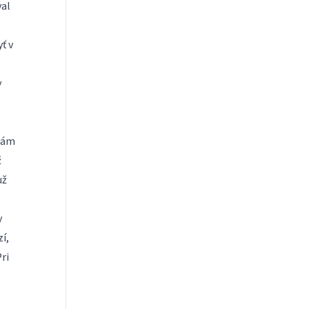
val
ť v
v
 vám
ž
už
y
í,
ri