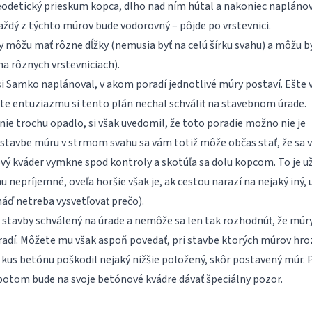
geodetický prieskum kopca, dlho nad ním hútal a nakoniec napláno
aždý z týchto múrov bude vodorovný – pôjde po vrstevnici.
môžu mať rôzne dĺžky (nemusia byť na celú šírku svahu) a môžu by
a rôznych vrstevniciach).
i Samko naplánoval, v akom poradí jednotlivé múry postaví. Ešte 
e entuziazmu si tento plán nechal schváliť na stavebnom úrade.
ie trochu opadlo, si však uvedomil, že toto poradie možno nie je
i stavbe múru v strmom svahu sa vám totiž môže občas stať, že sa
vý kváder vymkne spod kontroly a skotúľa sa dolu kopcom. To je u
 nepríjemné, oveľa horšie však je, ak cestou narazí na nejaký iný, 
áď netreba vysvetľovať prečo).
stavby schválený na úrade a nemôže sa len tak rozhodnúť, že múr
radí. Môžete mu však aspoň povedať, pri stavbe ktorých múrov hroz
kus betónu poškodil nejaký nižšie položený, skôr postavený múr. P
potom bude na svoje betónové kvádre dávať špeciálny pozor.