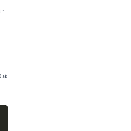
je
ak
O