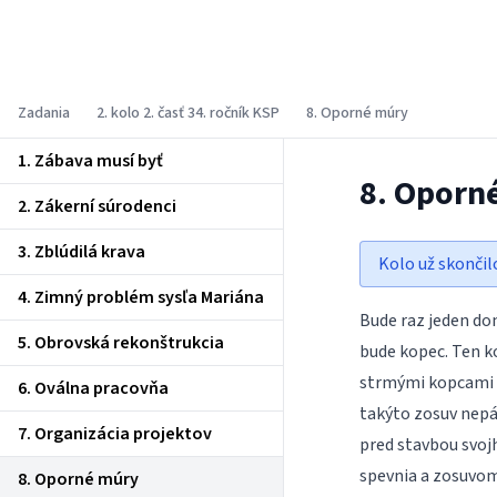
Korešpondenčný seminár z
programovania
Zadania
2. kolo 2. časť 34. ročník KSP
8. Oporné múry
1. Zábava musí byť
8. Oporn
2. Zákerní súrodenci
3. Zblúdilá krava
Kolo už skončil
4. Zimný problém sysľa Mariána
Bude raz jeden do
5. Obrovská rekonštrukcia
bude kopec. Ten ko
strmými kopcami b
6. Oválna pracovňa
takýto zosuv nepá
7. Organizácia projektov
pred stavbou svoj
spevnia a zosuvom
8. Oporné múry