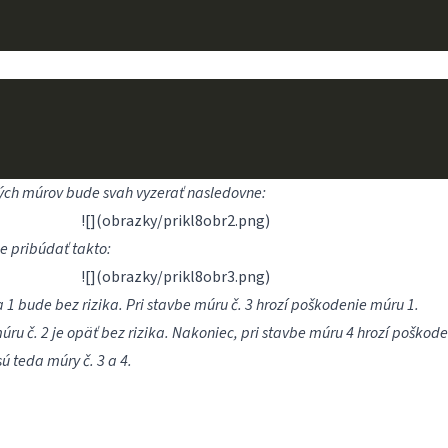
ých múrov bude svah vyzerať nasledovne:
![](obrazky/prikl8obr2.png)
 pribúdať takto:
![](obrazky/prikl8obr3.png)
 1 bude bez rizika. Pri stavbe múru č. 3 hrozí poškodenie múru 1.
ru č. 2 je opäť bez rizika. Nakoniec, pri stavbe múru 4 hrozí poškode
ú teda múry č. 3 a 4.