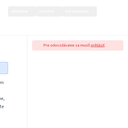
Aktuálne
Ostatné
Iné semináre
Prihlásiť sa
Pre odovzdávanie sa musíš
prihlásiť
.
om
me,
te