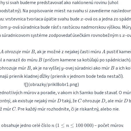
lohy si svah budeme predstavovať ako naklonenú rovinu (uhol
 podstatný). Na popisovanie miest na svahu si zavedieme nasledov
x
u: vrstevnica tvoriaca úpätie svahu bude
-ová os a jedna zo spádn
x
y
ičom
-ová súradnica bude rásť s rastúcou nadmorskou výškou. Múr
y
x
m súradnicovom systéme zodpovedať úsečkám rovnobežným s
-o
x
A
B
A
ohrozuje
múr
, ak je možné z nejakej časti múru
pustiť kame
A
B
A
B
al a narazil do múru
(pričom kamene sa kotúľajú po spádniciach)
B
B
y
B
ohrozuje múr
, ak je na vyššej
-ovej súradnici ako múr
a ich k
B
y
B
ajú prienik kladnej dĺžky (prienik v jednom bode teda nestačí).
![](obrazky/prikl8obr1.png)
ednotlivých múrov a poradie, v akom ich Samko bude stavať. O mú
D
C
D
D
kantný
, ak existuje nejaký múr
taký, že
ohrozuje
, ale múr
b
D
C
D
D
C
ež múr
. Pre každý múr rozhodnite, či je riskantný, alebo nie.
C
n
1 \leq n
 obsahuje jedno celé číslo
(
) – počet múrov.
1
≤
≤
100
000
n
n
\leq