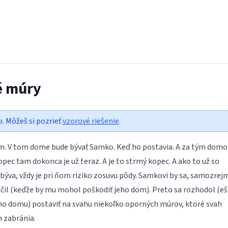
é múry
o. Môžeš si pozrieť
vzorové riešenie
.
m. V tom dome bude bývať Samko. Keď ho postavia. A za tým dom
pec tam dokonca je už teraz. A je to strmý kopec. A ako to už so
ýva, vždy je pri ňom riziko zosuvu pôdy. Samkovi by sa, samozrej
čil (keďže by mu mohol poškodiť jeho dom). Preto sa rozhodol (eš
ho domu) postaviť na svahu niekoľko oporných múrov, ktoré svah
 zabránia.