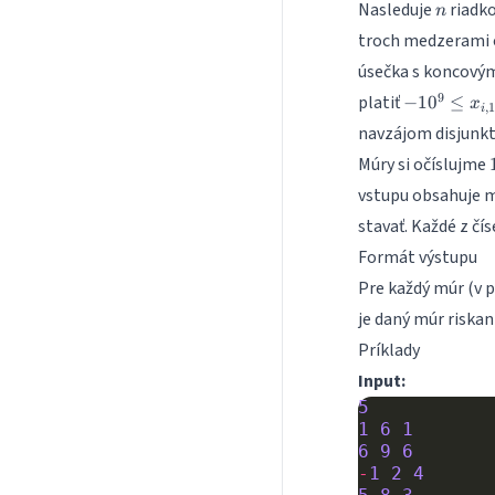
n
Nasleduje
riadko
n
troch medzerami o
úsečka s koncový
-10^9
9
platiť
−
1
0
≤
x
,
1
i
\leq
navzájom disjunkt
x_{i,1}
Múry si očíslujme
<
x_{i,2}
vstupu obsahuje m
\leq
stavať. Každé z čís
10^9
Formát výstupu
Pre každý múr (v p
je daný múr riskan
Príklady
Input:
5
1
6
1
6
9
6
-
1
2
4