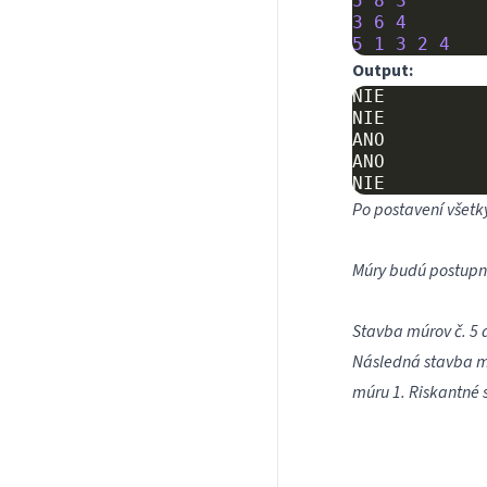
5
8
3
3
6
4
5
1
3
2
4
Output:
NIE

NIE

ANO

ANO

Po postavení všetk
Múry budú postupne
Stavba múrov č. 5 a
Následná stavba mú
múru 1. Riskantné s