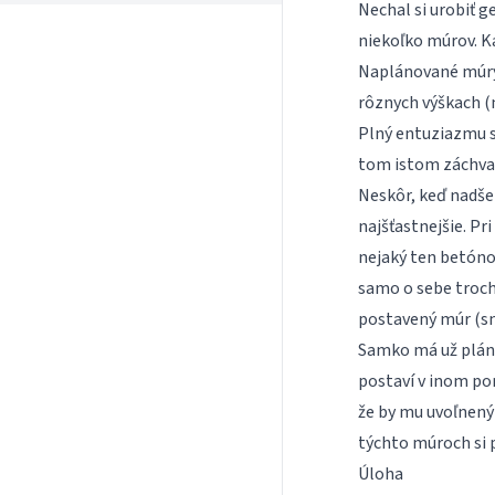
Nechal si urobiť 
niekoľko múrov. K
Naplánované múry 
rôznych výškach (n
Plný entuziazmu s
tom istom záchvat
Neskôr, keď nadšen
najšťastnejšie. Pr
nejaký ten betóno
samo o sebe trochu
postavený múr (sn
Samko má už plán 
postaví v inom po
že by mu uvoľnený 
týchto múroch si 
Úloha