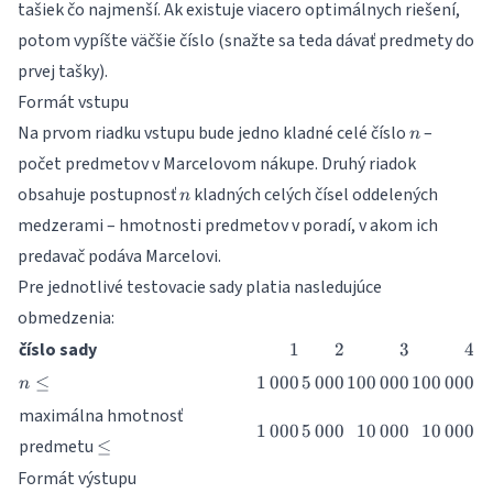
tašiek čo najmenší. Ak existuje viacero optimálnych riešení,
potom vypíšte väčšie číslo (snažte sa teda dávať predmety do
prvej tašky).
Formát vstupu
n
Na prvom riadku vstupu bude jedno kladné celé číslo
–
n
počet predmetov v Marcelovom nákupe. Druhý riadok
n
obsahuje postupnosť
kladných celých čísel oddelených
n
medzerami – hmotnosti predmetov v poradí, v akom ich
predavač podáva Marcelovi.
Pre jednotlivé testovacie sady platia nasledujúce
obmedzenia:
1
2
3
4
číslo sady
1
2
3
4
n
1\,000
5\,000
100\,000
100\,000
≤
1
000
5
000
100
000
100
000
n
\leq
maximálna hmotnosť
1\,000
5\,000
10\,000
10\,000
1
000
5
000
10
000
10
000
\leq
predmetu
≤
Formát výstupu