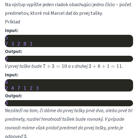
Na výstup vypíšte jeden riadok obashujúci jedno číslo – počet
predmetov, ktoré má Marcel dať do prvej tašky.
Príklad
Input:
5
7
3
2
8
1
Output:
2
7+3=10
2+8+1=11
V prvej taške bude
a v druhej
.
7
+
3
=
10
2
+
8
+
1
=
11
Input:
6
2
4
7
1
2
3
Output:
3
Nezáleží na tom, či dáme do prvej tašky prvé dva, alebo prvé tri
predmety, rozdiel hmotností tašiek bude rovnaký. V prípade
rovnosti máme však pridať predmet do prvej tašky, preto je
3
odpoveď
.
3