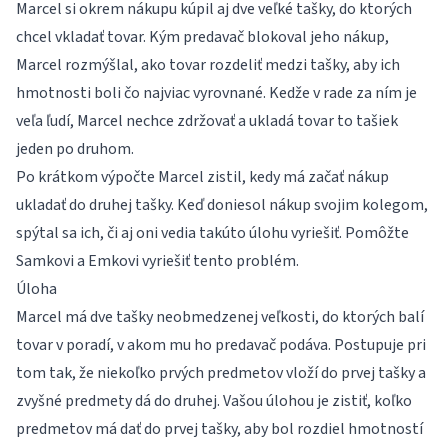
Marcel si okrem nákupu kúpil aj dve veľké tašky, do ktorých
chcel vkladať tovar. Kým predavač blokoval jeho nákup,
Marcel rozmýšlal, ako tovar rozdeliť medzi tašky, aby ich
hmotnosti boli čo najviac vyrovnané. Kedže v rade za ním je
veľa ľudí, Marcel nechce zdržovať a ukladá tovar to tašiek
jeden po druhom.
Po krátkom výpočte Marcel zistil, kedy má začať nákup
ukladať do druhej tašky. Keď doniesol nákup svojim kolegom,
spýtal sa ich, či aj oni vedia takúto úlohu vyriešiť. Pomôžte
Samkovi a Emkovi vyriešiť tento problém.
Úloha
Marcel má dve tašky neobmedzenej veľkosti, do ktorých balí
tovar v poradí, v akom mu ho predavač podáva. Postupuje pri
tom tak, že niekoľko prvých predmetov vloží do prvej tašky a
zvyšné predmety dá do druhej. Vašou úlohou je zistiť, koľko
predmetov má dať do prvej tašky, aby bol rozdiel hmotností