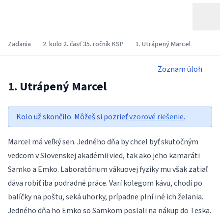
Zadania
2. kolo 2. časť 35. ročník KSP
1. Utrápený Marcel
Zoznam úloh
1. Utrápený Marcel
Kolo už skončilo. Môžeš si pozrieť
vzorové riešenie
.
Marcel má veľký sen. Jedného dňa by chcel byť skutočným
vedcom v Slovenskej akadémii vied, tak ako jeho kamaráti
Samko a Emko. Laboratórium vákuovej fyziky mu však zatiaľ
dáva robiť iba podradné práce. Varí kolegom kávu, chodí po
balíčky na poštu, seká uhorky, prípadne plní iné ich želania.
Jedného dňa ho Emko so Samkom poslali na nákup do Teska.