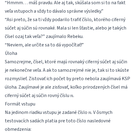
“Hmmm… máš pravdu. Ale aj tak, skúšala som si to na fakt
veľa vstupoch a vždy to dávalo správne výsledky.”
“Asi preto, že sa ti vždy podarilo trafiť číslo, ktorého ciferný
súčet aj súčin sú rovnaké. Mala si len šťastie, alebo je takých
čísel ozaj tak veľa?” zaujímalo Rebeku.
“Neviem, ale určite sa to dá vypočítať!”
Úloha
Samozrejme, čísel, ktoré majú rovnaký ciferný súčet aj súčin
je nekonečne veľa. A ak to samozrejmé nie je, tak si to skúste
rozmyslieť. Zistovať ich počet by preto nebola zaujímavá KSP
úloha. Zaujímavé je ale zisťovať, koľko prirodzených čísel má
n
ciferný súčet aj súčin rovný číslu
.
n
Formát vstupu
n
Na jedinom riadku vstupu je zadané číslo
. V ôsmych
n
testovacích sadách platia pre toto číslo nasledovné
obmedzenia: