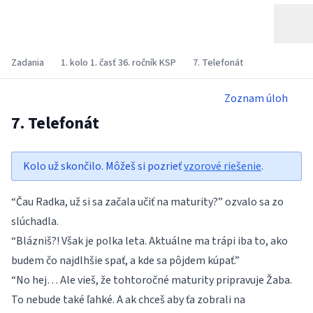
Zadania
1. kolo 1. časť 36. ročník KSP
7. Telefonát
Zoznam úloh
7. Telefonát
Kolo už skončilo. Môžeš si pozrieť
vzorové riešenie
.
“Čau Radka, už si sa začala učiť na maturity?” ozvalo sa zo
slúchadla.
“Blázniš?! Však je polka leta. Aktuálne ma trápi iba to, ako
budem čo najdlhšie spať, a kde sa pôjdem kúpať.”
“No hej… Ale vieš, že tohtoročné maturity pripravuje Žaba.
To nebude také ľahké. A ak chceš aby ťa zobrali na