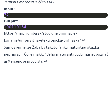
Jednou z možností je číslo 1142.
Input:
72
Output:
100110164
https://fmph.uniba.sk/studium/prijimacie-
konanie/univerzitna-elektronicka-prihlaska/
↩
Samozrejme, že Žaba by takúto ľahkú maturitnú otázku
nepripravil. Čo je mäkký? Jeho maturanti budú musieť poznať
aj
Mersenove prvočísla
.
↩