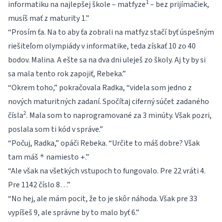
1
informatiku na najlepšej škole – matfyze
– bez prijímačiek,
musíš mať z maturity 1.”
“Prosím ťa. Na to aby ťa zobrali na matfyz stačí byť úspešným
riešiteľom olympiády v informatike, teda získať 10 zo 40
bodov. Malina. A ešte sa na dva dni uleješ zo školy. Aj ty by si
sa mala tento rok zapojiť, Rebeka.”
“Okrem toho,” pokračovala Radka, “videla som jedno z
nových maturitných zadaní. Spočítaj ciferný súčet zadaného
2
čísla
. Mala som to naprogramované za 3 minúty. Však pozri,
poslala som ti kód v správe.”
“Počuj, Radka,” opáči Rebeka. “Určite to máš dobre? Však
tam máš
namiesto
.”
*
+
“Ale však na všetkých vstupoch to fungovalo. Pre 22 vráti 4.
Pre 1142 číslo 8…”
“No hej, ale mám pocit, že to je skôr náhoda. Však pre 33
vypíšeš 9, ale správne by to malo byť 6.”