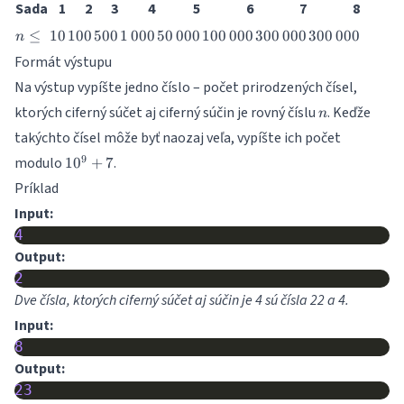
Sada
1
2
3
4
5
6
7
8
n
10
100
500
1\,000
50\,000
100\,000
300\,000
300\,000
≤
10
100
500
1
000
50
000
100
000
300
000
300
000
n
\leq
Formát výstupu
Na výstup vypíšte jedno číslo – počet prirodzených čísel,
n
ktorých ciferný súčet aj ciferný súčin je rovný číslu
. Keďže
n
takýchto čísel môže byť naozaj veľa, vypíšte ich počet
10^9
9
modulo
.
1
0
+
7
+ 7
Príklad
Input:
4
Output:
2
Dve čísla, ktorých ciferný súčet aj súčin je 4 sú čísla 22 a 4.
Input:
8
Output:
23