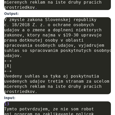
mierenych
reklam
na
iste
druhy
pracich
prostriedkov
.
Output:
V zmysle zakona Slovenskej republiky

c. 18/2018 Z. z. o ochrane osobnych

udajov a o zmene a doplneni niektorych

zakonov, ktory najma v $19-30 upravuje

prava dotknutej osoby v oblasti

spracovania osobnych udajov, vyjadrujem

suhlas so spracovanim poskytnutych osobnych

udajov.

+-+

|X|

+-+

Uvedeny suhlas sa tyka aj poskytnutia

uvedenych udajov tretim stranam za ucelom

mierenych reklam na iste druhy pracich

Input:
13
Tymto
potvrdzujem
,
ze
nie
som
robot
ani
program
na
zaklikavanie
policok