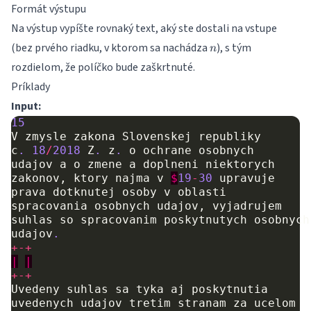
Formát výstupu
\leq
126
Na výstup vypíšte rovnaký text, aký ste dostali na vstupe
n
(bez prvého riadku, v ktorom sa nachádza
), s tým
n
rozdielom, že políčko bude zaškrtnuté.
Príklady
Input:
15
V
zmysle
zakona
Slovenskej
republiky
c
.
18
/
2018
Z
.
z
.
o
ochrane
osobnych
udajov
a
o
zmene
a
doplneni
niektorych
zakonov
,
ktory
najma
v
$
19
-
30
upravuje
prava
dotknutej
osoby
v
oblasti
spracovania
osobnych
udajov
,
vyjadrujem
suhlas
so
spracovanim
pos
kytnutych
osobnych
udajov
.
+-+
|
|
+-+
Uvedeny
suhlas
sa
tyka
aj
pos
kytnutia
uvedenych
udajov
tretim
stranam
za
ucelom