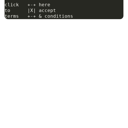
click   +-+ here

to      |X| accept
