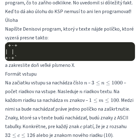
program, čo to zaňho odklikne. No uvedomil si dôležitý fakt.
Keď to dá ako úlohu do KSP nemusí to ani len programovať!
Úloha
Napíšte Denisovi program, ktorý v texte nájde políčko, ktoré
vyzerá presne takto:
`+-+

| |

a zakreslite doň veľké písmeno X.
Formát vstupu
n
3
Na začiatku vstupu sa nachádza číslo
–
–
3
≤
≤
1000
n
n
\leq
n
počet riadkov na vstupe. Nasleduje
riadkov textu. Na
n
n
m
1
každom riadku sa nachádza
znakov –
. Medzi
1
\leq
≤
≤
100
m
m
\leq
1000
nimi sa bude nachádzať práve jedno políčko na zaškrtnutie.
m
Znaky, ktoré sa v texte budú nachádzať, budú znaky z
ASCII
\leq
100
c
32
tabuľky
. Konkrétne, pre každý znak
platí, že je z rozsahu
c
\leq
10
alebo je znakom nového riadku (
).
32
≤
≤
126
10
c
c