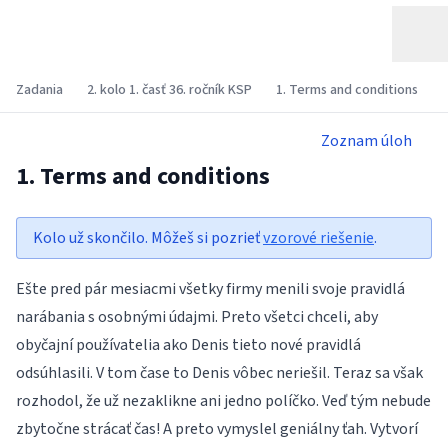
Zadania
2. kolo 1. časť 36. ročník KSP
1. Terms and conditions
Zoznam úloh
1. Terms and conditions
Kolo už skončilo. Môžeš si pozrieť
vzorové riešenie
.
Ešte pred pár mesiacmi všetky firmy menili svoje pravidlá
narábania s osobnými údajmi. Preto všetci chceli, aby
obyčajní používatelia ako Denis tieto nové pravidlá
odsúhlasili. V tom čase to Denis vôbec neriešil. Teraz sa však
rozhodol, že už nezaklikne ani jedno políčko. Veď tým nebude
zbytočne strácať čas! A preto vymyslel geniálny ťah. Vytvorí