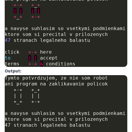
+-+
+
_
+
|
|
|
|
+
_
+
+-+
a
navyse
suhlasim
so
vsetkymi
podmienkami
ktore
som
si
precital
v
prilozenych
47
stranach
legalneho
balastu
click
+-+
here
to
|
|
accept
terms
+-+
&
conditions
Output:
Tymto potvrdzujem, ze nie som robot

ani program na zaklikavanie policok

   +-+   +_+   

   | |   | |   

   +_+   +-+   

a navyse suhlasim so vsetkymi podmienkami

ktore som si precital v prilozenych

47 stranach legalneho balastu
