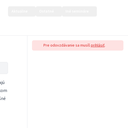
Aktuálne
Ostatné
Iné semináre
Prihlásiť sa
Pre odovzdávanie sa musíš
prihlásiť
.
ajú
akom
šné