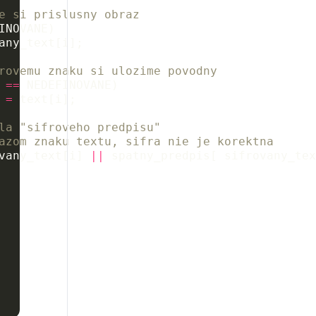
e si prislusny obraz
INOVANE
)
any_text
[
i
];
rovemu znaku si ulozime povodny
==
NEDEFINOVANE
)
=
text
[
i
];
la "sifroveho predpisu"
azom znaku textu, sifra nie je korektna
vany_text
[
i
]
||
spatny_predpis
[
sifrovany_tex