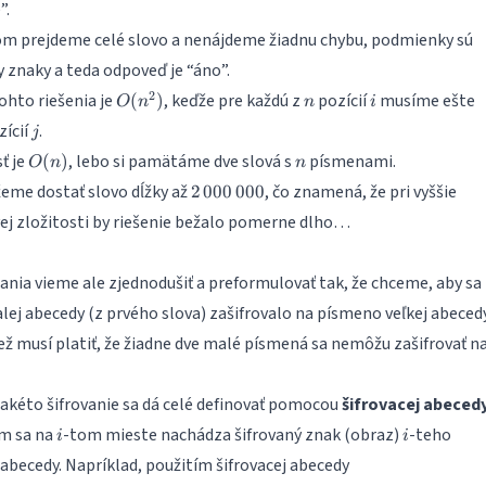
”.
m prejdeme celé slovo a nenájdeme žiadnu chybu, podmienky sú
 znaky a teda odpoveď je “áno”.
O(n^2)
n
i
2
ohto riešenia je
, keďže pre každú z
pozícií
musíme ešte
(
)
O
n
n
i
j
ícií
.
j
O(n)
n
ť je
, lebo si pamätáme dve slová s
písmenami.
(
)
O
n
n
2\,000\,000
eme dostať slovo dĺžky až
, čo znamená, že pri vyššie
2
000
000
j zložitosti by riešenie bežalo pomerne dlho…
nia vieme ale zjednodušiť a preformulovať tak, že chceme, aby sa
ej abecedy (z prvého slova) zašifrovalo na písmeno veľkej abecedy
ež musí platiť, že žiadne dve malé písmená sa nemôžu zašifrovať n
akéto šifrovanie sa dá celé definovať pomocou
šifrovacej abeced
i
i
om sa na
-tom mieste nachádza šifrovaný znak (obraz)
-teho
i
i
abecedy. Napríklad, použitím šifrovacej abecedy