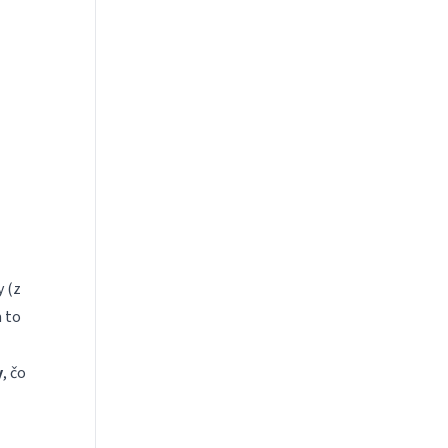
 (z
a to
y
, čo