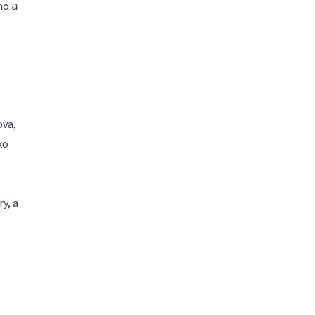
eno
a
e
ova,
ko
y, a