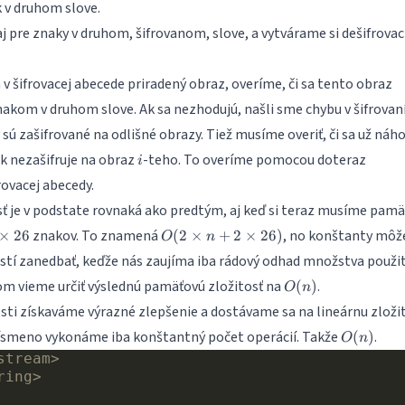
k v druhom slove.
aj pre znaky v druhom, šifrovanom, slove, a vytvárame si dešifrovac
 v šifrovacej abecede priradený obraz, overíme, či sa tento obraz
akom v druhom slove. Ak sa nezhodujú, našli sme chybu v šifrovaní
sú zašifrované na odlišné obrazy. Tiež musíme overiť, či sa už náh
i
k nezašifruje na obraz
-teho. To overíme pomocou doteraz
i
ovacej abecedy.
ť je v podstate rovnaká ako predtým, aj keď si teraz musíme pamä
\times
O(2\times
znakov. To znamená
, no konštanty mô
×
26
(
2
×
+
2
×
26
)
O
n
6
n +
ostí zanedbať, keďže nás zaujíma iba rádový odhad množstva použit
2\times
O(n)
 vieme určiť výslednú pamäťovú zložitosť na
.
26)
(
)
O
n
osti získaváme výrazné zlepšenie a dostávame sa na lineárnu zložit
O(n)
ísmeno vykonáme iba konštantný počet operácií. Takže
.
(
)
O
n
stream>
ring>