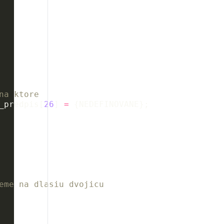
na ktore
_predpis
[
26
]
=
{
NEDEFINOVANE
};
eme na dlasiu dvojicu