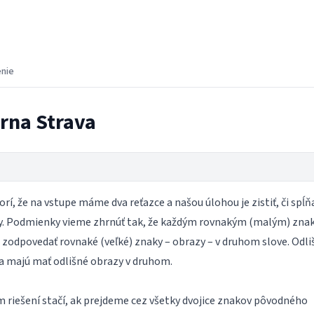
enie
érna Strava
rí, že na vstupe máme dva reťazce a našou úlohou je zistiť, či spĺň
. Podmienky vieme zhrnúť tak, že každým rovnakým (malým) zn
 zodpovedať rovnaké (veľké) znaky – obrazy – v druhom slove. Odli
a majú mať odlišné obrazy v druhom.
 riešení stačí, ak prejdeme cez všetky dvojice znakov pôvodného