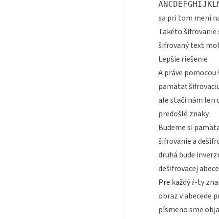
ANCDEFGHIJKL
sa pri tom mení n
Takéto šifrovanie
šifrovaný text mo
Lepšie riešenie
A práve pomocou ši
pamätať šifrovaci
ale stačí nám len 
predošlé znaky.
Budeme si pamätať
šifrovanie a dešif
druhá bude inverzn
dešifrovacej abec
i
Pre každý
-ty zna
i
obraz v abecede pr
písmeno sme objav