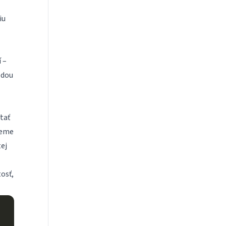
iu
 –
odou
tať
žeme
ej
osť,