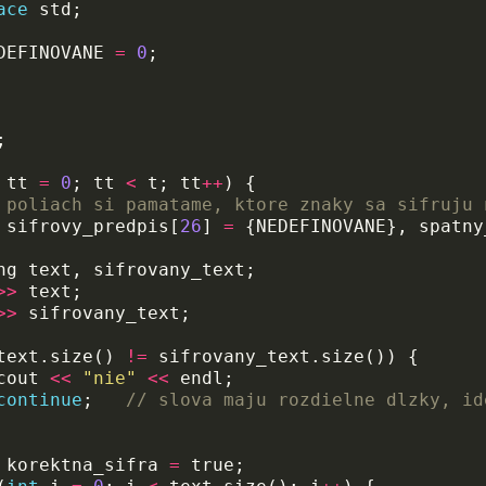
ace
std
;
DEFINOVANE
=
0
;
;
tt
=
0
;
tt
<
t
;
tt
++
)
{
 poliach si pamatame, ktore znaky sa sifruju 
sifrovy_predpis
[
26
]
=
{
NEDEFINOVANE
},
spatny
ng
text
,
sifrovany_text
;
>>
text
;
>>
sifrovany_text
;
text
.
size
()
!=
sifrovany_text
.
size
())
{
cout
<<
"nie"
<<
endl
;
continue
;
// slova maju rozdielne dlzky, id
korektna_sifra
=
true
;