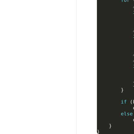
for
}
if
(
else
}
}