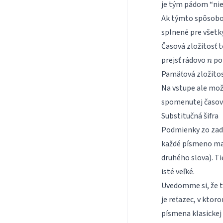
je tým pádom “nie
Ak týmto spôsobo
splnené pre všetky
Časová zložitosť t
n
prejsť rádovo
poz
n
Pamäťová zložitos
Na vstupe ale mož
spomenutej časove
Substitučná šifra
Podmienky zo zada
každé písmeno mal
druhého slova). Ti
isté veľké.
Uvedomme si, že t
je reťazec, v ktor
písmena klasickej 