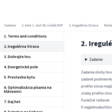
Korešpondenčný seminár z
programovania
Zadania
2. kolo 1. časť 36. ročník KSP
2. Iregulérna Strava
Rieš
1. Terms and conditions
2. Iregul
2. Iregulérna Strava
3. Dohrajte hru
Zadanie
4. Energetické pole
Zadanie úlohy hovo
5. Prestavba bytu
zadané podmienky
prvého slova majú
6. Optimalizácia písania na
klávesnici
znaky prvého slov
Funkčné riešenie
7. Daj het
V najjednoduchšom