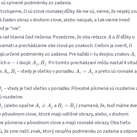
i sú splnené podmienky zo zadania.
rolujeme, či sú slová rovnakej dĺžky. Ak nie sú, vieme, že nejaký zn
 žiaden obraz v druhom slove, alebo naopak, a tak vieme hneď
ď je “nie”.
A
B
n
 rad hlavná časť riešenia. Povedzme, že oba reťazce
a
dĺžky
A
B
n
amäti a prechádzame obe slová po znakoch. Cieľom je overiť, či
i
A_
ajú určené podmienky zo zadania. Pre každú
-tu dvojicu znakov
i
A
i
n
A_j
B_j
ších
dvojíc
,
. Pri tomto prechádzaní môžu nastať 4 situá
−
n
i
A
B
j
j
-
A_i
B_i
A_i
 s
,
– vtedy je všetko v poriadku.
a preto sú rovnaké aj
=
A
B
A
A
i
i
i
i
j
=
A_j
– vtedy je tiež všetko v poriadku. Pôvodné písmená sú rozdielne 
B
j
ú rozdielne.
A_i
B_i
(alebo opačne
a
) znamená, že, buď máme dv

=
=
B
A
A
B
B
j
i
j
i
j
\neq
=
 pôvodnom slove, ktoré majú odlišné obrazy, alebo, v druhom
A_j
B_j
zne písmena v pôvodnom slove a majú rovnaké obrazy. Oba tieto
, že sme našli znak, ktorý nespĺňa podmienku zo zadania a odpov