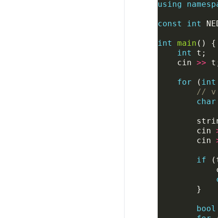
using
namesp
const
int
NE
int
main
()
{
int
t
;
cin
>>
t
for
(
int
// v
char
stri
cin
cin
if
(
}
bool