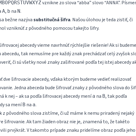
vznikne zo slova “abba” slovo “ANNA”. Písm
MBOPQRSTUVWXYZ
a
,
na
.
A
b
N
 sa bežne nazýva
substitučná šifra
. Našou úlohou je teda zistiť, či
hol vzniknúť z pôvodného pomocou takejto šifry.
frovacej abecedy vieme navrhnúť rýchlejšie riešenie! Ak si budem
u abecedu, tak nemusíme pre každý znak prechádzať celý zvyšok sl
overiť, či sú všetky nové znaky zašifrované podľa tej istej abecedy a
 dve šifrovacie abecedy, vďaka ktorým budeme vedieť realizovať
rovanie. Jedna abeceda bude šifrovať znaky z pôvodného slova do šifr
á k nej – ak sa podľa šifrovacej abecedy mení
na
, tak podľa
a
B
edy sa mení
na
.
B
a
k z pôvodného slova zistíme, či už máme k nemu priradený nejaký
e šifrovanie. Ak tam žiaden obraz nie je, znamená to, že takéto
ili prvýkrát. V takomto prípade znaku pridelíme obraz podľa jeho