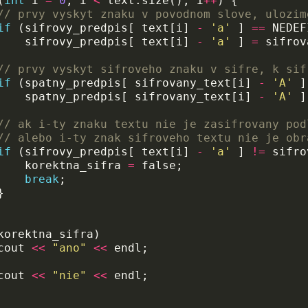
(
int
i
=
0
;
i
<
text
.
size
();
i
++
)
{
// prvy vyskyt znaku v povodnom slove, ulozim
if
(
sifrovy_predpis
[
text
[
i
]
-
'a'
]
==
NEDEF
sifrovy_predpis
[
text
[
i
]
-
'a'
]
=
sifrov
// prvy vyskyt sifroveho znaku v sifre, k sif
if
(
spatny_predpis
[
sifrovany_text
[
i
]
-
'A'
]
spatny_predpis
[
sifrovany_text
[
i
]
-
'A'
]
// ak i-ty znaku textu nie je zasifrovany pod
// alebo i-ty znak sifroveho textu nie je obr
if
(
sifrovy_predpis
[
text
[
i
]
-
'a'
]
!=
sifro
korektna_sifra
=
false
;
break
;
}
korektna_sifra
)
cout
<<
"ano"
<<
endl
;
cout
<<
"nie"
<<
endl
;