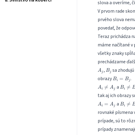
8. Svinstvo na koberci
slova a overíme, č
V prvom rade skont
prvého slova nemá
povedať, že odpove
Teraz prichádza na
máme načítané v p
všetky znaky spĺň
prechádzame ďal
A_j
B_j
,
sa zhodujú
A
B
j
j
B_i
obrazy
.
=
B
B
i
j
=
A_i
B_i
a

=

=
A
A
B
B_j
i
j
i
\neq
\neq
tak aj ich obrazy s
A_j
B_j
A_i
B_i
a
=

=
A
A
B
i
j
i
=
\neq
rovnaké písmena v
A_j
B_j
prípade, sú to rô
prípady znamenajú