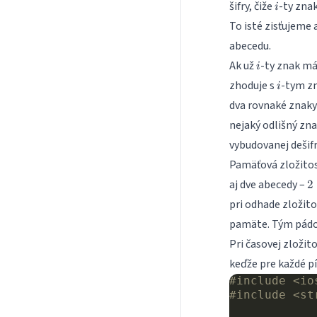
i
šifry, čiže
-ty zna
i
To isté zisťujeme 
abecedu.
i
Ak už
-ty znak má
i
i
zhoduje s
-tym zn
i
dva rovnaké znaky 
nejaký odlišný zna
vybudovanej dešifr
Pamäťová zložitos
2
aj dve abecedy –
2
2
pri odhade zložit
pamäte. Tým pádom
Pri časovej zložit
keďže pre každé p
#include
<io
#include
<st