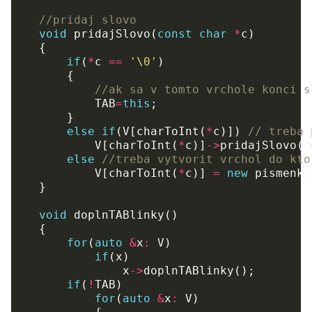
//pridaj slovo
void
pridajSlovo
(
const
char
*
c
)
{
if
(
*
c
==
'\0'
)
{
//ak sa v tomto vrchole konci s
TAB
=
this
;
}
else
if
(
V
[
charToInt
(
*
c
)])
// treba 
V
[
charToInt
(
*
c
)]
->
pridajSlovo
(
c
else
//treba vytvorit vrchol do kto
V
[
charToInt
(
*
c
)]
=
new
pismenka
}
void
doplnTABlinky
()
{
for
(
auto
&
x
:
V
)
if
(
x
)
x
->
doplnTABlinky
();
if
(
!
TAB
)
for
(
auto
&
x
:
V
)