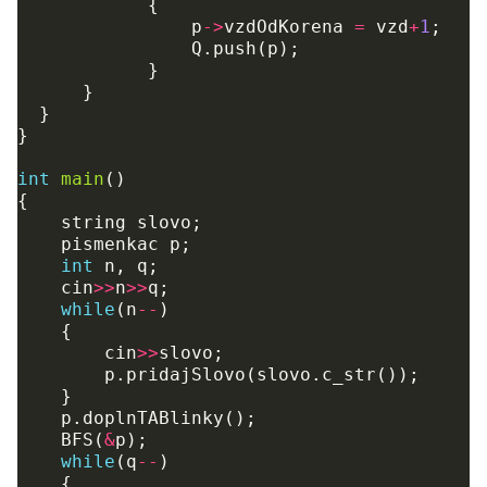
{
p
->
vzdOdKorena
=
vzd
+
1
;
Q
.
push
(
p
);
}
}
}
}
int
main
()
{
string
slovo
;
pismenkac
p
;
int
n
,
q
;
cin
>>
n
>>
q
;
while
(
n
--
)
{
cin
>>
slovo
;
p
.
pridajSlovo
(
slovo
.
c_str
());
}
p
.
doplnTABlinky
();
BFS
(
&
p
);
while
(
q
--
)
{