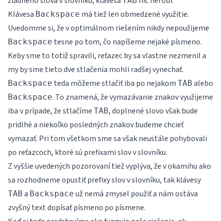
žiadneho slova v slovníku, klávesa
nič nerobí.
TAB
Klávesa
má tiež len obmedzené využitie.
Backspace
Uvedomme si, že v optimálnom riešením nikdy nepoužijeme
tesne po tom, čo napíšeme nejaké písmeno.
Backspace
Keby sme to totiž spravili, reťazec by sa vlastne nezmenil a
my by sme tieto dve stlačenia mohli radšej vynechať.
teda môžeme stlačiť iba po nejakom
alebo
Backspace
TAB
. To znamená, že vymazávanie znakov využijeme
Backspace
iba v prípade, že stlačíme
, doplnené slovo však bude
TAB
pridlhé a niekoľko posledných znakov budeme chcieť
vymazať. Pri tom všetkom sme sa však neustále pohybovali
po reťazcoch, ktoré sú prefixami slov v slovníku.
Z vyššie uvedených pozorovaní tiež vyplýva, že v okamihu ako
sa rozhodneme opustiť prefixy slov v slovníku, tak klávesy
a
už nemá zmysel použiť a nám ostáva
TAB
Backspace
zvyšný text dopísať písmeno po písmene.