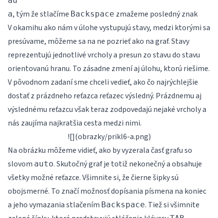
au
, tým že stlačíme
zmažeme posledný znak
a
Backspace
V okamihu ako nám v úlohe vystupujú stavy, medzi ktorými sa
presúvame, môžeme sa na ne pozrieť ako na graf. Stavy
reprezentujú jednotlivé vrcholy a presun zo stavu do stavu
orientovanú hranu. To zásadne zmení aj úlohu, ktorú riešime.
V pôvodnom zadaní sme chceli vedieť, ako čo najrýchlejšie
dostať z prázdneho reťazca reťazec výsledný. Prázdnemu aj
výslednému reťazcu však teraz zodpovedajú nejaké vrcholy a
nás zaujíma najkratšia cesta medzi nimi.
![](obrazky/prikl6-a.png)
Na obrázku môžeme vidieť, ako by vyzerala časť grafu so
slovom
. Skutočný graf je totiž nekonečný a obsahuje
auto
všetky možné reťazce. Všimnite si, že čierne šipky sú
obojsmerné. To značí možnosť dopísania písmena na koniec
a jeho vymazania stlačením
. Tiež si všimnite
Backspace