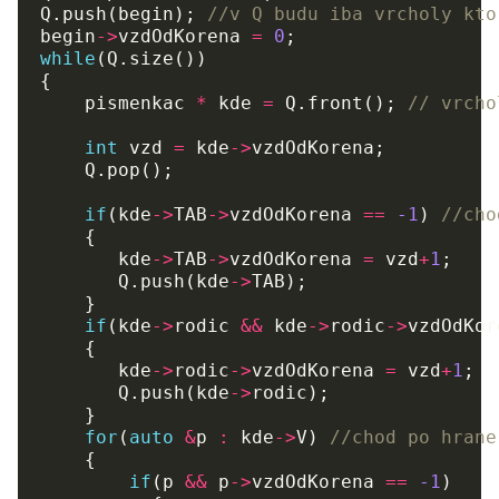
Q
.
push
(
begin
);
//v Q budu iba vrcholy kto
begin
->
vzdOdKorena
=
0
;
while
(
Q
.
size
())
{
pismenkac
*
kde
=
Q
.
front
();
// vrcho
int
vzd
=
kde
->
vzdOdKorena
;
Q
.
pop
();
if
(
kde
->
TAB
->
vzdOdKorena
==
-1
)
//cho
{
kde
->
TAB
->
vzdOdKorena
=
vzd
+
1
;
Q
.
push
(
kde
->
TAB
);
}
if
(
kde
->
rodic
&&
kde
->
rodic
->
vzdOdKor
{
kde
->
rodic
->
vzdOdKorena
=
vzd
+
1
;
Q
.
push
(
kde
->
rodic
);
}
for
(
auto
&
p
:
kde
->
V
)
//chod po hrane
{
if
(
p
&&
p
->
vzdOdKorena
==
-1
)