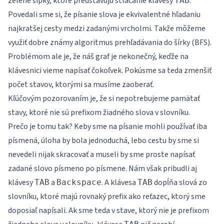
zelené šípky, ktoré predstavujú stláčanie klávesy
.
TAB
Povedali sme si, že písanie slova je ekvivalentné hľadaniu
najkratšej cesty medzi zadanými vrcholmi. Takže môžeme
využiť dobre známy algoritmus prehľadávania do šírky (BFS).
Problémom ale je, že náš graf je nekonečný, keďže na
klávesnici vieme napísať čokoľvek. Pokúsme sa teda zmenšiť
počet stavov, ktorými sa musíme zaoberať.
Kľúčovým pozorovaním je, že si nepotrebujeme pamätať
stavy, ktoré nie sú prefixom žiadného slova v slovníku.
Prečo je tomu tak? Keby sme na písanie mohli používať iba
písmená, úloha by bola jednoduchá, lebo cestu by sme si
nevedeli nijak skracovať a museli by sme proste napísať
zadané slovo písmeno po písmene. Nám však pribudli aj
klávesy
a
. A klávesa
dopĺňa slová zo
TAB
Backspace
TAB
slovníku, ktoré majú rovnaký prefix ako reťazec, ktorý sme
doposiaľ napísali. Ak sme teda v stave, ktorý nie je prefixom