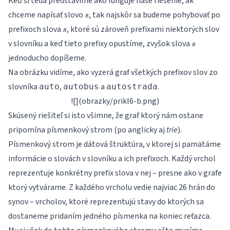
Keď si teda predstavíme ako funguje naše riešenie, ak
s
chceme napísať slovo
, tak najskôr sa budeme pohybovať po
s
s
prefixoch slova
, ktoré sú zároveň prefixami niektorých slov
s
s
v slovníku a keď tieto prefixy opustíme, zvyšok slova
s
jednoducho dopíšeme.
Na obrázku vidíme, ako vyzerá graf všetkých prefixov slov zo
slovníka
,
a
.
auto
autobus
autostrada
![](obrazky/prikl6-b.png)
Skúsený riešiteľ si isto všimne, že graf ktorý nám ostane
pripomína písmenkový strom (po anglicky aj
trie
).
Písmenkový strom je dátová štruktúra, v ktorej si pamätáme
informácie o slovách v slovníku a ich prefixoch. Každý vrchol
reprezentuje konkrétny prefix slova v nej – presne ako v grafe
ktorý vytvárame. Z každého vrcholu vedie najviac 26 hrán do
synov – vrcholov, ktoré reprezentujú stavy do ktorých sa
dostaneme pridaním jedného písmenka na koniec reťazca.