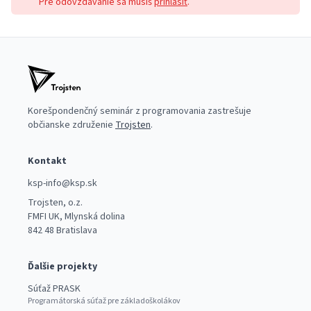
Pre odovzdávanie sa musíš
prihlásiť
.
Korešpondenčný seminár z programovania zastrešuje
občianske združenie
Trojsten
.
Kontakt
ksp-info@ksp.sk
Trojsten, o.z.
FMFI UK, Mlynská dolina
842 48 Bratislava
Ďalšie projekty
Súťaž PRASK
Programátorská súťaž pre základoškolákov