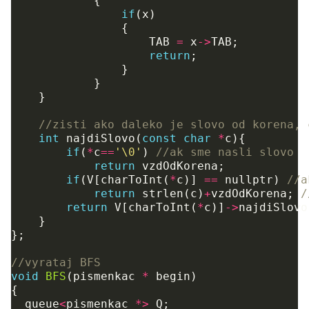
{
if
(
x
)
{
TAB
=
x
->
TAB
;
return
;
}
}
}
//zisti ako daleko je slovo od korena, 
int
najdiSlovo
(
const
char
*
c
){
if
(
*
c
==
'\0'
)
//ak sme nasli slovo
return
vzdOdKorena
;
if
(
V
[
charToInt
(
*
c
)]
==
nullptr
)
//a
return
strlen
(
c
)
+
vzdOdKorena
;
/
return
V
[
charToInt
(
*
c
)]
->
najdiSlovo
}
};
//vyrataj BFS
void
BFS
(
pismenkac
*
begin
)
{
queue
<
pismenkac
*>
Q
;