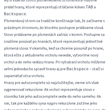
My si však do tohto písmenkového stromu ešte musíme
pridať hrany, ktoré reprezentujú stláčanie kláves
a
TAB
.
Backspace
Písmenkový strom sa tradične konštruuje tak, že začíname s
prázdnym stromom, do ktorého postupne pridávame slová.
Slovo pridávame po písmenách začnúc v koreni. Postupne sa
snažíme posúvať po hranách, ktoré reprezentujú jednotlivé
písmená slova. V okamihu, keď sa chceme posunúť po hrane,
ktorá ešte z aktuálneho vrcholu nevedie, vytvoríme nový
vrchol a do neho vedúcu hranu. Pri vytváraní vrcholu môžeme
veľmi jednoducho spraviť hranu aj pre
– stačí si
Backspace
zapamätať otca vrcholu.
Hrany pre autocomplete sú najzložitejšie, vieme ich však
vygenerovať rekurzívne. Ak vrchol reprezentuje slovo v
slovníku tak jeho autocomplete vedie do neho samého. Ak
nie, tak pre každého syna najprv rekurzívne zistíme jeho