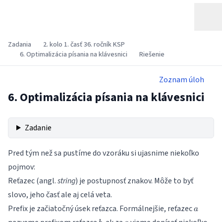
Zadania
2. kolo 1. časť 36. ročník KSP
6. Optimalizácia písania na klávesnici
Riešenie
Zoznam úloh
6. Optimalizácia písania na klávesnici
Zadanie
Pred tým než sa pustíme do vzoráku si ujasnime niekoľko
pojmov:
Reťazec (angl.
string
) je postupnosť znakov. Môže to byť
slovo, jeho časť ale aj celá veta.
a
Prefix je začiatočný úsek reťazca. Formálnejšie, reťazec
a
b
a