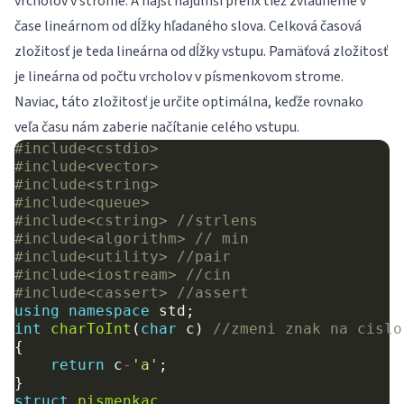
vrcholov v strome. A nájsť najdlhší prefix tiež zvládneme v
čase lineárnom od dĺžky hľadaného slova. Celková časová
zložitosť je teda lineárna od dĺžky vstupu. Pamäťová zložitosť
je lineárna od počtu vrcholov v písmenkovom strome.
Naviac, táto zložitosť je určite optimálna, keďže rovnako
veľa času nám zaberie načítanie celého vstupu.
#include
<cstdio>
#include
<vector>
#include
<string>
#include
<queue>
#include
<cstring>
 //strlens
#include
<algorithm>
 // min
#include
<utility>
 //pair
#include
<iostream>
 //cin
#include
<cassert>
 //assert
using
namespace
std
;
int
charToInt
(
char
c
)
//zmeni znak na cislo
{
return
c
-
'a'
;
}
struct
pismenkac