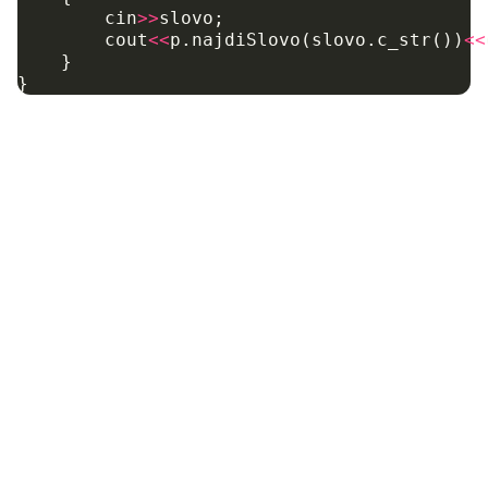
cin
>>
slovo
;
cout
<<
p
.
najdiSlovo
(
slovo
.
c_str
())
<<
}
}