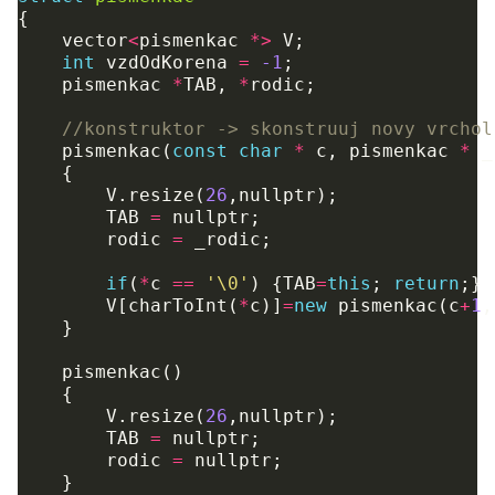
{
vector
<
pismenkac
*>
V
;
int
vzdOdKorena
=
-1
;
pismenkac
*
TAB
,
*
rodic
;
//konstruktor -> skonstruuj novy vrchol
pismenkac
(
const
char
*
c
,
pismenkac
*
_
{
V
.
resize
(
26
,
nullptr
);
TAB
=
nullptr
;
rodic
=
_rodic
;
if
(
*
c
==
'\0'
)
{
TAB
=
this
;
return
;}
V
[
charToInt
(
*
c
)]
=
new
pismenkac
(
c
+
1
,
}
pismenkac
()
{
V
.
resize
(
26
,
nullptr
);
TAB
=
nullptr
;
rodic
=
nullptr
;
}