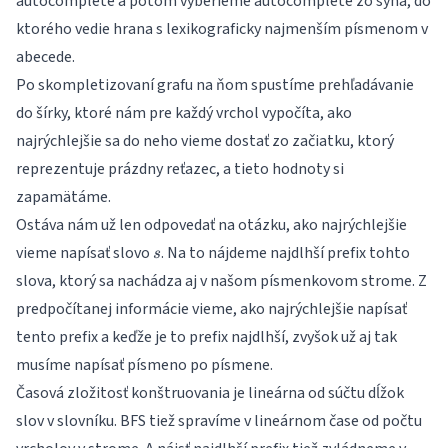
autocomplete a potom vyberieme autocomplete zo syna, do
ktorého vedie hrana s lexikograficky najmenším písmenom v
abecede.
Po skompletizovaní grafu na ňom spustíme prehľadávanie
do šírky, ktoré nám pre každý vrchol vypočíta, ako
najrýchlejšie sa do neho vieme dostať zo začiatku, ktorý
reprezentuje prázdny reťazec, a tieto hodnoty si
zapamätáme.
Ostáva nám už len odpovedať na otázku, ako najrýchlejšie
s
vieme napísať slovo
. Na to nájdeme najdlhší prefix tohto
s
slova, ktorý sa nachádza aj v našom písmenkovom strome. Z
predpočítanej informácie vieme, ako najrýchlejšie napísať
tento prefix a keďže je to prefix najdlhší, zvyšok už aj tak
musíme napísať písmeno po písmene.
Časová zložitosť konštruovania je lineárna od súčtu dĺžok
slov v slovníku. BFS tiež spravíme v lineárnom čase od počtu