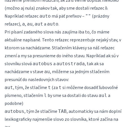
nazveme prefixom reťazca
, ak za
vieme dopísať niekoľko
b
a
b
(možno aj nula) znakov tak, aby sme dostali reťazec
.
b
Napríklad reťazec
má päť prefixov –
(prázdny
auto
""
reťazec),
,
,
a
.
a
au
aut
auto
Pri písaní zadaného slova nás zaujíma iba to, čo máme
aktuálne napísané. Tento reťazec reprezentuje nejaký stav, v
ktorom sa nachádzame. Stlačením klávesy sa náš reťazec
zmení a my sa presunieme do iného stavu. Napríklad ak sú v
slovníku slová
a
, tak ak sa
autobus
autostrada
nachádzame v stave
, môžeme sa jedným stlačením
au
presunúť do nasledovných stavov:
, tým, že stlačíme
(za
si môžeme dosadiť ľubovoľné
aut
t
t
písmeno, stlačením
by sme sa dostali do stavu
a
l
aul
podobne)
, tým že stlačíme
, automaticky sa nám doplní
autobus
TAB
lexikograficky najmenšie slovo zo slovníka, ktoré začína na