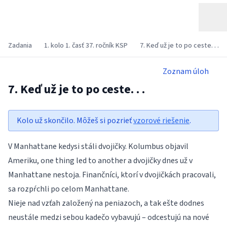
Zadania
1. kolo 1. časť 37. ročník KSP
7. Keď už je to po ceste. . .
Zoznam úloh
7. Keď už je to po ceste. . .
Kolo už skončilo. Môžeš si pozrieť
vzorové riešenie
.
V Manhattane kedysi stáli dvojičky. Kolumbus objavil
Ameriku, one thing led to another a dvojičky dnes už v
Manhattane nestoja. Finančníci, ktorí v dvojičkách pracovali,
sa rozpŕchli po celom Manhattane.
Nieje nad vzťah založený na peniazoch, a tak ešte dodnes
neustále medzi sebou kadečo vybavujú – odcestujú na nové