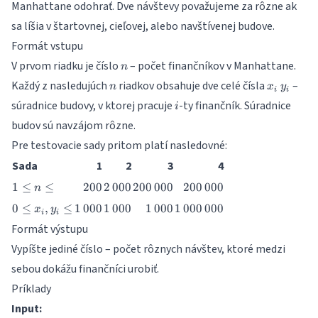
Manhattane odohrať. Dve návštevy považujeme za rôzne ak
sa líšia v štartovnej, cieľovej, alebo navštívenej budove.
Formát vstupu
n
V prvom riadku je číslo
– počet finančníkov v Manhattane.
n
n
x_i\
Každý z nasledujúch
riadkov obsahuje dve celé čísla
–
n
x
y
i
i
y_i
i
súradnice budovy, v ktorej pracuje
-ty finančník. Súradnice
i
budov sú navzájom rôzne.
Pre testovacie sady pritom platí nasledovné:
Sada
1
2
3
4
1\leq
200
2\,000
200\,000
200\,000
1
≤
≤
200
2
000
200
000
200
000
n
n\leq
0\leq
1\,000
1\,000
1\,000
1\,000\,000
0
≤
,
≤
1
000
1
000
1
000
1
000
000
x
y
i
i
x_i,
Formát výstupu
y_i\leq
Vypíšte jediné číslo – počet rôznych návštev, ktoré medzi
sebou dokážu finančníci urobiť.
Príklady
Input: