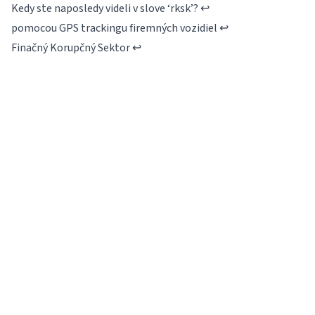
Kedy ste naposledy videli v slove ‘rksk’?
↩
pomocou GPS trackingu firemných vozidiel
↩
Finačný Korupčný Sektor
↩