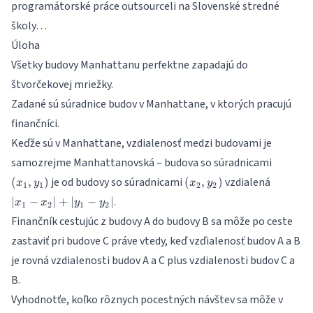
programátorské práce outsourceli na Slovenské stredné
školy…
Úloha
Všetky budovy Manhattanu perfektne zapadajú do
štvorčekovej mriežky.
Zadané sú súradnice budov v Manhattane, v ktorých pracujú
finančníci.
Keďže sú v Manhattane, vzdialenosť medzi budovami je
(x_1
samozrejme Manhattanovská – budova so súradnicami
,
(x_2
|x_1
je od budovy so súradnicami
vzdialená
(
,
)
(
,
)
x
y
x
y
1
1
2
2
y_1)
,
-
.
∣
−
∣
+
∣
−
∣
x
x
y
y
1
2
1
2
y_2)
x_2|
Finančník cestujúc z budovy A do budovy B sa môže po ceste
+
|y_1
zastaviť pri budove C práve vtedy, keď vzďialenosť budov A a B
-
je rovná vzdialenosti budov A a C plus vzdialenosti budov C a
y_2|
B.
Vyhodnotťe, koľko rôznych pocestných návštev sa môže v