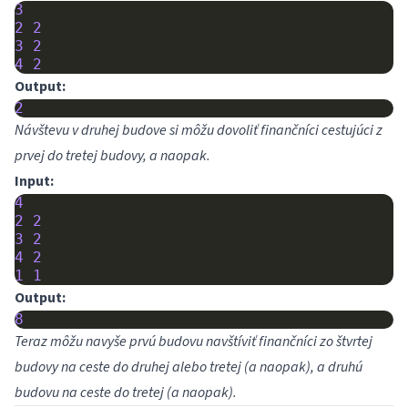
3
2
2
3
2
4
2
Output:
2
Návštevu v druhej budove si môžu dovoliť finančníci cestujúci z
prvej do tretej budovy, a naopak.
Input:
4
2
2
3
2
4
2
1
1
Output:
8
Teraz môžu navyše prvú budovu navštíviť finančníci zo štvrtej
budovy na ceste do druhej alebo tretej (a naopak), a druhú
budovu na ceste do tretej (a naopak).