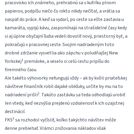
pracovisko ich známeho, prehrabnú sa v kufríku plnom
papierov, podpíšu niečo čo nikto nikdy nečítal, a vrátia sa
naspäť do práce. A keď sa vydarí, po ceste sa ešte zastavia u
kamaráta, vypijú kávu, zaspomínajú na strašidelné časy kedy
si aj úplne obyčajní ľudia vedeli dovoliť nový, priestorný byt, a
pokračujú v pracovnej ceste. Svojim nadriadeným toto
drobné zdržanie vysvetlia ako zápchu v poludňajšej New
1
Yorkskej
premávke, a veselo si celú cestu pripíšu do
firemného času.
Ale takéto výhovorky nefungujú vždy – ak by kvôli priateľskej
návšteve finančník robil dajaké obkľuky, určite by mu na to
2
nadriadení prišli
. Takúto zastávku sa teda odhodlajú urobiť
len vtedy, keď nezvýšia prejdenú vzdialenosť k ich ozajstnej
destinácií.
3
FKS
sa rozhodol vyčísliť, koľko takýchto návštev môže
denne prebiehať. Vrámci znižovania nákladov však