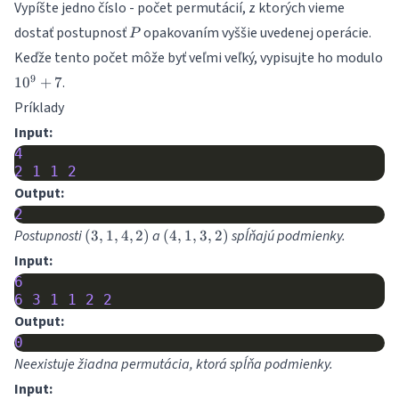
Vypíšte jedno číslo - počet permutácií, z ktorých vieme
\le
N
P
dostať postupnosť
opakovaním vyššie uvedenej operácie.
P
Keďže tento počet môže byť veľmi veľký, vypisujte ho modulo
10^9+7
9
.
1
0
+
7
Príklady
Input:
4
2
1
1
2
Output:
2
(3,
(4,
Postupnosti
a
spĺňajú podmienky.
(
3
,
1
,
4
,
2
)
(
4
,
1
,
3
,
2
)
1,
1,
Input:
4,
3,
6
2)
2)
6
3
1
1
2
2
Output:
0
Neexistuje žiadna permutácia, ktorá spĺňa podmienky.
Input: