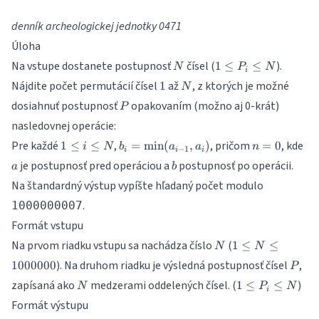
denník archeologickej jednotky 0471
Úloha
N
1
Na vstupe dostanete postupnosť
čísel (
).
1
≤
≤
N
P
N
i
\le
1
N
Nájdite počet permutácií čísel
až
, z ktorých je možné
1
N
P_i
P
dosiahnuť postupnosť
opakovaním (možno aj 0-krát)
\le
P
N
nasledovnej operácie:
1
b_i =
n
a
Pre každé
,
, pričom
, kde
1
≤
≤
=
m
i
n
(
,
)
=
0
i
N
b
a
a
n
−
1
i
i
i
\le
\min(a_{i-
=
b
je postupnosť pred operáciou a
postupnosť po operácii.
a
b
i
1}, a_i)
0
Na štandardný výstup vypíšte hľadaný počet modulo
\le
N
.
1000000007
Formát vstupu
N
1 \le N
Na prvom riadku vstupu sa nachádza číslo
(
1
≤
≤
N
N
\le
P
). Na druhom riadku je výsledná postupnosť čísel
,
1000000
P
1000000
N
1
zapísaná ako
medzerami oddelených čísel. (
)
1
≤
≤
N
P
N
i
\le
Formát výstupu
P_i