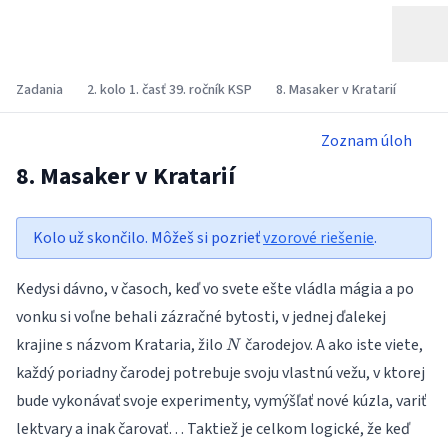
Zadania
2. kolo 1. časť 39. ročník KSP
8. Masaker v Kratarií
Zoznam úloh
8. Masaker v Kratarií
Kolo už skončilo. Môžeš si pozrieť
vzorové riešenie
.
Kedysi dávno, v časoch, keď vo svete ešte vládla mágia a po
vonku si voľne behali zázračné bytosti, v jednej ďalekej
N
krajine s názvom Krataria, žilo
čarodejov. A ako iste viete,
N
každý poriadny čarodej potrebuje svoju vlastnú vežu, v ktorej
bude vykonávať svoje experimenty, vymýšľať nové kúzla, variť
lektvary a inak čarovať… Taktiež je celkom logické, že keď