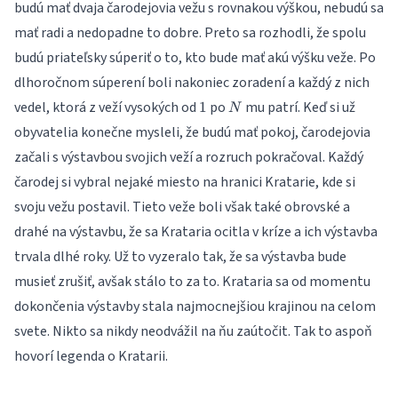
budú mať dvaja čarodejovia vežu s rovnakou výškou, nebudú sa
mať radi a nedopadne to dobre. Preto sa rozhodli, že spolu
budú priateľsky súperiť o to, kto bude mať akú výšku veže. Po
dlhoročnom súperení boli nakoniec zoradení a každý z nich
1
N
vedel, ktorá z veží vysokých od
po
mu patrí. Keď si už
1
N
obyvatelia konečne mysleli, že budú mať pokoj, čarodejovia
začali s výstavbou svojich veží a rozruch pokračoval. Každý
čarodej si vybral nejaké miesto na hranici Kratarie, kde si
svoju vežu postavil. Tieto veže boli však také obrovské a
drahé na výstavbu, že sa Krataria ocitla v kríze a ich výstavba
trvala dlhé roky. Už to vyzeralo tak, že sa výstavba bude
musieť zrušiť, avšak stálo to za to. Krataria sa od momentu
dokončenia výstavby stala najmocnejšiou krajinou na celom
svete. Nikto sa nikdy neodvážil na ňu zaútočit. Tak to aspoň
hovorí legenda o Kratarii.