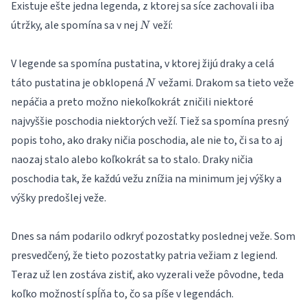
Existuje ešte jedna legenda, z ktorej sa síce zachovali iba
N
útržky, ale spomína sa v nej
veží:
N
V legende sa spomína pustatina, v ktorej žijú draky a celá
N
táto pustatina je obklopená
vežami. Drakom sa tieto veže
N
nepáčia a preto možno niekoľkokrát zničili niektoré
najvyššie poschodia niektorých veží. Tiež sa spomína presný
popis toho, ako draky ničia poschodia, ale nie to, či sa to aj
naozaj stalo alebo koľkokrát sa to stalo. Draky ničia
poschodia tak, že každú vežu znížia na minimum jej výšky a
výšky predošlej veže.
Dnes sa nám podarilo odkryť pozostatky poslednej veže. Som
presvedčený, že tieto pozostatky patria vežiam z legiend.
Teraz už len zostáva zistiť, ako vyzerali veže pôvodne, teda
koľko možností spĺňa to, čo sa píše v legendách.