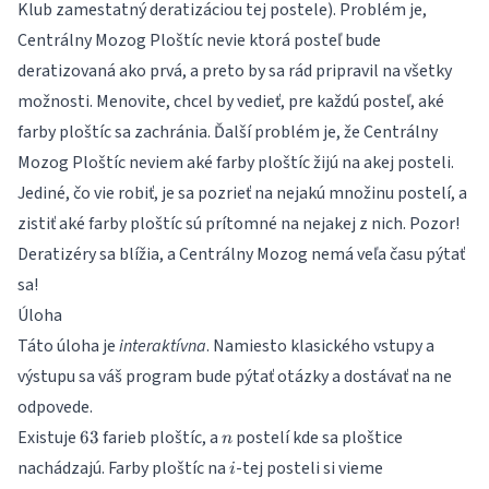
Klub zamestatný deratizáciou tej postele). Problém je,
Centrálny Mozog Ploštíc nevie ktorá posteľ bude
deratizovaná ako prvá, a preto by sa rád pripravil na všetky
možnosti. Menovite, chcel by vedieť, pre každú posteľ, aké
farby ploštíc sa zachránia. Ďalší problém je, že Centrálny
Mozog Ploštíc neviem aké farby ploštíc žijú na akej posteli.
Jediné, čo vie robiť, je sa pozrieť na nejakú množinu postelí, a
zistiť aké farby ploštíc sú prítomné na nejakej z nich. Pozor!
Deratizéry sa blížia, a Centrálny Mozog nemá veľa času pýtať
sa!
Úloha
Táto úloha je
interaktívna
. Namiesto klasického vstupy a
výstupu sa váš program bude pýtať otázky a dostávať na ne
odpovede.
63
n
Existuje
farieb ploštíc, a
postelí kde sa ploštice
63
n
i
nachádzajú. Farby ploštíc na
-tej posteli si vieme
i