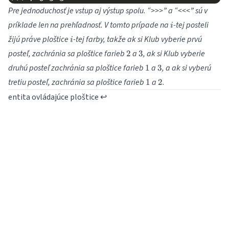
Pre jednoduchosť je vstup aj výstup spolu. “>>>” a “<<<” sú v
i
príklade len na prehľadnosť. V tomto prípade na
-tej posteli
i
i
žijú práve ploštice
-tej farby, takže ak si Klub vyberie prvú
i
2
3
posteľ, zachránia sa ploštice farieb
a
, ak si Klub vyberie
2
3
1
3
druhú posteľ zachránia sa ploštice farieb
a
, a ak si vyberú
1
3
1
2
tretiu posteľ, zachránia sa ploštice farieb
a
.
1
2
entita ovládajúce ploštice
↩