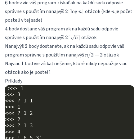
6
bodov vie váš program získať ak na každú sadu odpovie
6
2\lceil
n
správne s použitím nanajvýš
otázok (kde
je počet
2
⌈
l
o
g
⌉
n
n
\log n
postelí v tej sade)
\rceil
4
body dostane váš program ak na každú sadu odpovie
4
2\lceil
správne s použitím nanajvýš
otázok
2
⌈
⌉
n
\sqrt
2
Nanajvýš
body dostanete, ak na každú sadu odpovie váš
2
n
n
program správne s použitím nanajvýš
otázok
\rceil
/2
+
2
n
/
1
Najviac
bod vie získať riešenie, ktoré nikdy nepoužije viac
1
2
otázok ako je postelí.
+
2
Príklady
`>>> 1

>>> 3

<<< ? 1 1

>>> 1

<<< ? 1 2

>>> 2

<<< ? 1 3

>>> 4
