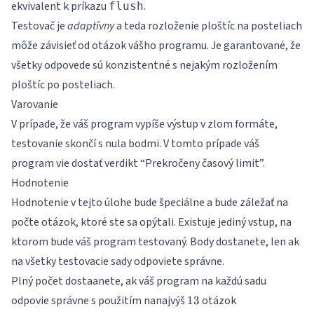
ekvivalent k príkazu
.
flush
Testovač je
adaptívny
a teda rozloženie ploštíc na posteliach
môže závisieť od otázok vášho programu. Je garantované, že
všetky odpovede sú konzistentné s nejakým rozložením
ploštíc po posteliach.
Varovanie
V prípade, že váš program vypíše výstup v zlom formáte,
testovanie skončí s nula bodmi. V tomto prípade váš
program vie dostať verdikt “Prekročeny časový limit”.
Hodnotenie
Hodnotenie v tejto úlohe bude špeciálne a bude záležať na
počte otázok, ktoré ste sa opýtali. Existuje jediný vstup, na
ktorom bude váš program testovaný. Body dostanete, len ak
na všetky testovacie sady odpoviete správne.
Plný počet dostaanete, ak váš program na každú sadu
13
odpovie správne s použitím nanajvýš
otázok
13