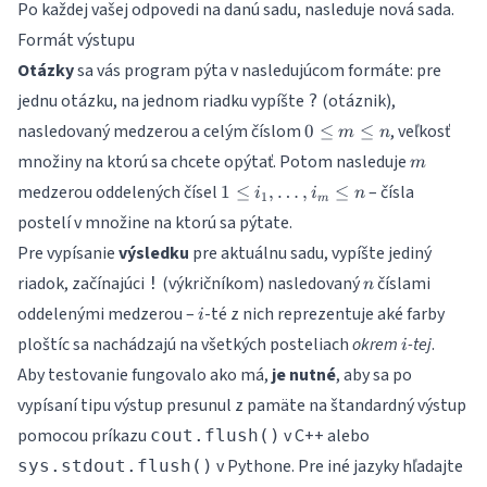
Po každej vašej odpovedi na danú sadu, nasleduje nová sada.
Formát výstupu
Otázky
sa vás program pýta v nasledujúcom formáte: pre
jednu otázku, na jednom riadku vypíšte
(otáznik),
?
0\leq
nasledovaný medzerou a celým číslom
, veľkosť
0
≤
≤
m
n
m\leq
m
množiny na ktorú sa chcete opýtať. Potom nasleduje
m
n
1\leq
medzerou oddelených čísel
– čísla
1
≤
,
…
,
≤
i
i
n
1
m
i_1,
postelí v množine na ktorú sa pýtate.
\dots,
Pre vypísanie
výsledku
pre aktuálnu sadu, vypíšte jediný
i_m
\leq n
n
riadok, začínajúci
(výkričníkom) nasledovaný
číslami
!
n
i
oddelenými medzerou –
-té z nich reprezentuje aké farby
i
i
ploštíc sa nachádzajú na všetkých posteliach
okrem
-tej
.
i
Aby testovanie fungovalo ako má,
je nutné
, aby sa po
vypísaní tipu výstup presunul z pamäte na štandardný výstup
pomocou príkazu
v C++ alebo
cout.flush()
v Pythone. Pre iné jazyky hľadajte
sys.stdout.flush()