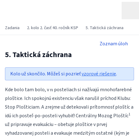
Zadania
2. kolo 2. časť 40. ročník KSP
5. Taktická záchrana
Zoznam úloh
5. Taktická záchrana
Kolo už skončilo. Môžeš si pozrieť
vzorové riešenie
.
n
Kde bolo tam bolo, v
posteliach si nažívajú mnohofarebné
n
ploštice. Ich spokojnú existenciu však narušil príchod Klubu:
Stop Plošticiam. A zrejme už detekovali prítomnosť ploštíc a
1
idú ich posteľ-po-posteli vyhubiť! Centrálny Mozog Ploštíc
už pripravuje evakuáciu – obetuje ploštice v prvej
vyhadzovanej posteli a evakuuje medzitým ostatné (kým je