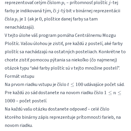
p_i
j
reprezentovať celým číslom
– prítomnosť ploštíc
-tej
p
j
i
j
farby je indikovaná tým, či
-tý bit v binárnej reprezentácii
j
p_i
1
0
čísla
je
(ak je
, ploštice danej farby sa tam
1
0
p
i
nenachádzajú).
V tejto úlohe váš program pomáha Centrálnemu Mozgu
Ploštíc. Vašou úlohou je zistiť, pre každú z postelí, aké farby
ploštíc sa nachádzajú na ostatných posteliach. Konkrétne to
chcete zistiť pomocou pýtania sa niekoľko (čo najmenej)
otázok typu “aké farby ploštíc sú v tejto množine postelí”.
Formát vstupu
t
Na prvom riadku vstupu je číslo
udávajúce počet sád.
≤
100
t
\leq
1
Pre každú zo sád dostanete na novom riadku číslo
1
≤
≤
n
100
\leq
– počet postelí.
1000
n\leq
Na každú vašu otázku dostanete odpoveď – celé číslo
1000
ktorého binárny zápis reprezentuje prítomnosti farieb, na
novom riadku.