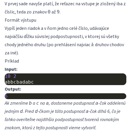
\leq
V prvej sade navyše platí, že reťazec na vstupe je zložený iba z
n
číslic, teda zo znakov
\leq
až
.
0
9
Formát výstupu
Vypíš jeden riadok a v ňom jedno celé číslo, udávajúce
najväčšiu dĺžku súvislej podpostupnosti, v ktorej sú všetky
k
chody jedného druhu (po prehlásení najviac
druhov chodov
k
za iné).
Príklad
Input:
10
2
abbcbadabc
Output:
6
Ak zmeníme
a
na
, dostaneme postupnosť
-čok oddelenú
b
c
a
a
jedným
. Pred
-čkom je táto postupnosť
-čok dlhá 6, čo je
d
d
a
ľahko overiteľne najdlhšia podpostupnosť tvorená rovnakým
znakom, ktorú z tejto postupnosti vieme vytvoriť.