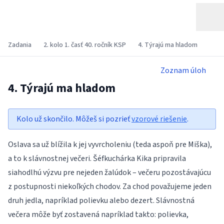
Zadania
2. kolo 1. časť 40. ročník KSP
4. Týrajú ma hladom
Zoznam úloh
4. Týrajú ma hladom
Kolo už skončilo. Môžeš si pozrieť
vzorové riešenie
.
Oslava sa už blížila k jej vyvrcholeniu (teda aspoň pre Miška),
a to k slávnostnej večeri. Šéfkuchárka Kika pripravila
siahodlhú výzvu pre nejeden žalúdok – večeru pozostávajúcu
z postupnosti niekoľkých chodov. Za chod považujeme jeden
druh jedla, napríklad polievku alebo dezert. Slávnostná
večera môže byť zostavená napríklad takto: polievka,