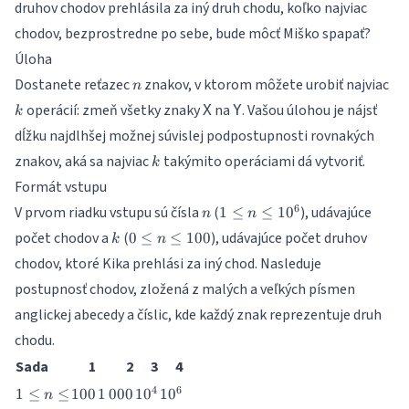
druhov chodov prehlásila za iný druh chodu, koľko najviac
chodov, bezprostredne po sebe, bude môcť Miško spapať?
Úloha
n
k
Dostanete reťazec
znakov, v ktorom môžete urobiť najviac
n
operácií: zmeň všetky znaky
na
. Vašou úlohou je nájsť
X
Y
k
dĺžku najdlhšej možnej súvislej podpostupnosti rovnakých
k
znakov, aká sa najviac
takýmito operáciami dá vytvoriť.
k
Formát vstupu
n
1
6
V prvom riadku vstupu sú čísla
(
), udávajúce
1
≤
≤
1
0
n
n
\leq
k
0
počet chodov a
(
), udávajúce počet druhov
0
≤
≤
100
k
n
n
\leq
chodov, ktoré Kika prehlási za iný chod. Nasleduje
\leq
n
10^6
postupnosť chodov, zložená z malých a veľkých písmen
\leq
100
anglickej abecedy a číslic, kde každý znak reprezentuje druh
chodu.
Sada
1
2
3
4
1
100
1\,000
10^4
10^6
4
6
1
≤
≤
100
1
000
1
0
1
0
n