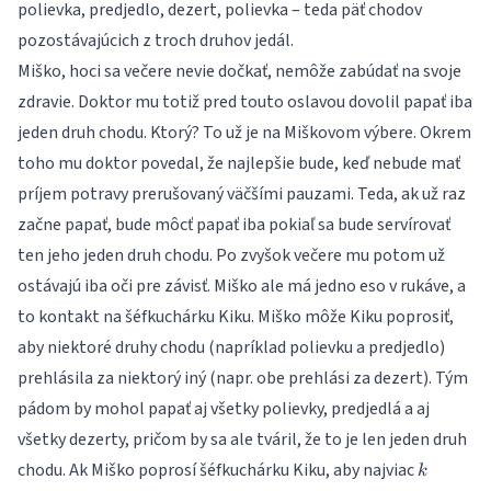
polievka, predjedlo, dezert, polievka – teda päť chodov
pozostávajúcich z troch druhov jedál.
Miško, hoci sa večere nevie dočkať, nemôže zabúdať na svoje
zdravie. Doktor mu totiž pred touto oslavou dovolil papať iba
jeden druh chodu. Ktorý? To už je na Miškovom výbere. Okrem
toho mu doktor povedal, že najlepšie bude, keď nebude mať
príjem potravy prerušovaný väčšími pauzami. Teda, ak už raz
začne papať, bude môcť papať iba pokiaľ sa bude servírovať
ten jeho jeden druh chodu. Po zvyšok večere mu potom už
ostávajú iba oči pre závisť. Miško ale má jedno eso v rukáve, a
to kontakt na šéfkuchárku Kiku. Miško môže Kiku poprosiť,
aby niektoré druhy chodu (napríklad polievku a predjedlo)
prehlásila za niektorý iný (napr. obe prehlási za dezert). Tým
pádom by mohol papať aj všetky polievky, predjedlá a aj
všetky dezerty, pričom by sa ale tváril, že to je len jeden druh
k
chodu. Ak Miško poprosí šéfkuchárku Kiku, aby najviac
k