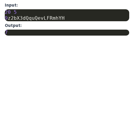
Input:
20
5
9
z2bX3dQquQevLFRmhYH
Output:
7