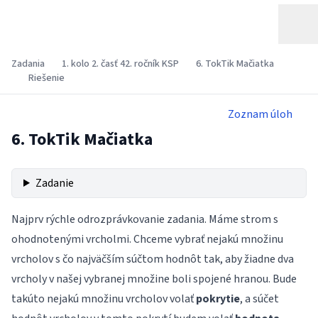
Zadania
1. kolo 2. časť 42. ročník KSP
6. TokTik Mačiatka
Riešenie
Zoznam úloh
6. TokTik Mačiatka
Zadanie
Najprv rýchle odrozprávkovanie zadania. Máme strom s
ohodnotenými vrcholmi. Chceme vybrať nejakú množinu
vrcholov s čo najväčším súčtom hodnôt tak, aby žiadne dva
vrcholy v našej vybranej množine boli spojené hranou. Bude
takúto nejakú množinu vrcholov volať
pokrytie
, a súčet