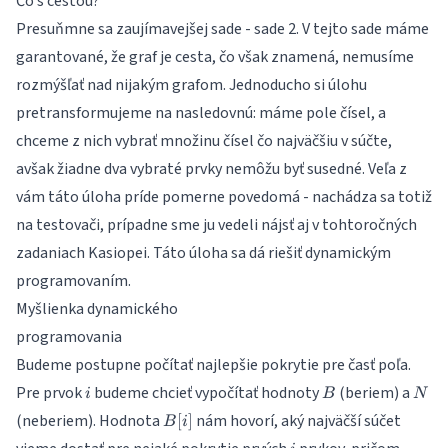
Čo s cestou?
Presuňmne sa zaujímavejšej sade - sade 2. V tejto sade máme
garantované, že graf je cesta, čo však znamená, nemusíme
rozmýšľať nad nijakým grafom. Jednoducho si úlohu
pretransformujeme na nasledovnú: máme pole čísel, a
chceme z nich vybrať množinu čísel čo najväčšiu v súčte,
avšak žiadne dva vybraté prvky nemôžu byť susedné. Veľa z
vám táto úloha príde pomerne povedomá - nachádza sa totiž
na testovači, prípadne sme ju vedeli nájsť aj v tohtoročných
zadaniach Kasiopei. Táto úloha sa dá riešiť dynamickým
programovaním.
Myšlienka dynamického
programovania
Budeme postupne počítať najlepšie pokrytie pre časť poľa.
i
B
N
Pre prvok
budeme chcieť vypočítať hodnoty
(beriem) a
i
B
N
B[i]
(neberiem). Hodnota
nám hovorí, aký najväčší súčet
[
]
B
i
i