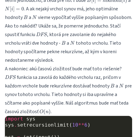
veľmi jednoducho, a teda pre list
bude
a
[
]
=
(
)
i
B
i
h
o
d
n
o
t
a
i
hodnota(i)
= 
. A ak nejaký vrchol synov má, jeho optimálne
[
]
=
0
N
i
B
N
hodnoty
a
vieme vypočítať vyššie popísaným spôsobom.
B
N
Ako to nakódiť? Ukáže sa, že pomerne jednoducho. Stačí
DFS
spustiť funkciu
, ktorá pre zavolanie do nejakého
D
FS
B
N
vrcholu vráti dve hodnoty -
a
tohoto vrcholu. Tieto
B
N
hodnoty spočítame pekne rekurzívne, až kým v koreni
nedostaneme výsledok.
DFS
A nakoniec: akú časovú zložitosť bude mať toto riešenie?
funkcia sa zavolá do každého vrcholu raz, pričom v
D
FS
B
N
každom vrchole bude rekurzívne dostávať hodnoty
a
pre
B
N
synov tohoto vrcholu. Tieto hodnoty si iba upravíme a
sčítame ako popísané vyššie. Náš algoritmus bude mať teda
O(n)
časovú zložitosť
.
(
)
O
n
import
sys
sys
.
setrecursionlimit
(
10
**
6
)