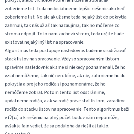
pokrytí, alebo vrcholov ktoré nemôžeme zobrať ak
zoberieme list. Teda nedosiahneme lepšie riešenie ako keď
zoberieme list. No ale ak už sme teda nejaký list do pokrytia
zahrnuli, tak nás už až tak nazaujíma, tak ho môžeme zo
stromu odpojiť. Toto nám zachová strom, teda určite bude
existovať nejaký iný list na spracovanie.
Algoritmus teda postupuje nasledovne: budeme si udržiavať
stack listov na spracovanie. Vždy so spracovaným listom
spravíme nasledovné: ak sme si niekedy poznamenali, že ho
vziať nemôžeme, tak nič nerobíme, ak nie, zahrnieme ho do
pokrytia a pre jeho rodiča si poznamenáme, že ho
nemôžeme zobrať. Potom tento list odstránime,
updatneme rodiča, a ak sa rodič práve stal listom, zaradíme
rodiča do stacku listov na spracovanie. Tento algoritmus beží
O(n)
v
a k riešeniu na plný počet bodov nám nepomôže,
(
)
O
n
avšak je fajn vedieť, že sa podúloha dá riešiť aj takto.