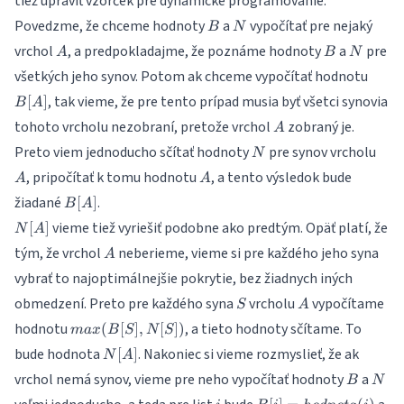
tiež upraviť vzorček pre dynamické programovanie.
B
N
Povedzme, že chceme hodnoty
a
vypočítať pre nejaký
B
N
A
B
N
vrchol
, a predpokladajme, že poznáme hodnoty
a
pre
A
B
N
B[A]
všetkých jeho synov. Potom ak chceme vypočítať hodnotu
, tak vieme, že pre tento prípad musia byť všetci synovia
[
]
B
A
A
tohoto vrcholu nezobraní, pretože vrchol
zobraný je.
A
N
A
Preto viem jednoducho sčítať hodnoty
pre synov vrcholu
N
A
, pripočítať k tomu hodnotu
, a tento výsledok bude
A
A
B[A]
žiadané
.
[
]
B
A
N[A]
vieme tiež vyriešiť podobne ako predtým. Opäť platí, že
[
]
N
A
A
tým, že vrchol
neberieme, vieme si pre každého jeho syna
A
vybrať to najoptimálnejšie pokrytie, bez žiadnych iných
S
A
obmedzení. Preto pre každého syna
vrcholu
vypočítame
S
A
max(B[S],N[S])
hodnotu
, a tieto hodnoty sčítame. To
(
[
]
,
[
])
ma
x
B
S
N
S
N[A]
bude hodnota
. Nakoniec si vieme rozmyslieť, že ak
[
]
N
A
B
N
vrchol nemá synov, vieme pre neho vypočítať hodnoty
a
B
N
i
B[i] =
N[