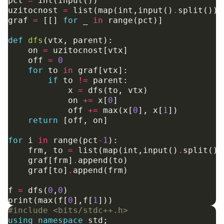
pct
=
int
(
input
())
uzitocnost
=
list
(
map
(
int
,
input
()
.
split
()))
graf
=
[[]
for
_
in
range
(
pct
)]
def
dfs
(
vtx
,
parent
):
on
=
uzitocnost
[
vtx
]
off
=
0
for
to
in
graf
[
vtx
]:
if
to
!=
parent
:
x
=
dfs
(
to
,
vtx
)
on
+=
x
[
0
]
off
+=
max
(
x
[
0
],
x
[
1
])
return
[
off
,
on
]
for
i
in
range
(
pct
-
1
):
frm
,
to
=
list
(
map
(
int
,
input
()
.
split
())
graf
[
frm
]
.
append
(
to
)
graf
[
to
]
.
append
(
frm
)
f
=
dfs
(
0
,
0
)
print
(
max
(
f
[
0
],
f
[
1
]))
#include
<bits/stdc++.h>
using
namespace
std
;