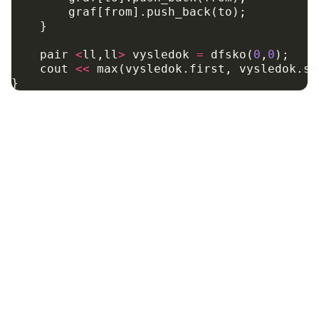
graf
[
from
].
push_back
(
to
);
}
pair
<
ll
,
ll
>
vysledok
=
dfsko
(
0
,
0
);
cout
<<
max
(
vysledok
.
first
,
vysledok
.
se
}