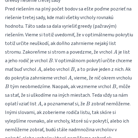
Greedy riešenie tretej sady
2^n)
Pred riešením na plný počet bodov sa ešte poďme pozrieť na
riešenie tretej sady, kde mali všetky vrcholy rovnakú
hodnotu. Táto sada sa dala vyriešiť greedy (pažravým)
riešením. Vieme si totiž uvedomiť, že v optimálnemu pokrytiu
totiž určite neuškodí, ak doňho zahrnieme nejaký list
A
stromu. Zakoreňme si strom a povedzme, že vrchol
je list
A
B
a jeho rodič je vrchol
. V optimálnom pokrytí určite chceme
B
A
B
mať buď vrchol
, alebo vrchol
, a to práve jeden z nich. Ak
A
B
A
B
do pokrytia zahrnieme vrchol
, vieme, že nič okrem vrcholu
A
B
tým neobmedzíme. Naopak, ak vezmeme vrchol
, môže
B
B
sa stať, že si uškodíme na iných miestach. Teda vždy sa nám
A
B
oplatí vziať list
, a poznamenať si, že
zobrať nemôžeme.
A
B
Inými slovami, ak zoberieme rodiča listu, tak skóre si
vylepšíme rovnako, ale vrcholy, ktoré sú v pokrytí, alebo ich
nemôžeme zobrať, budú stále nadmnožina vrcholov v