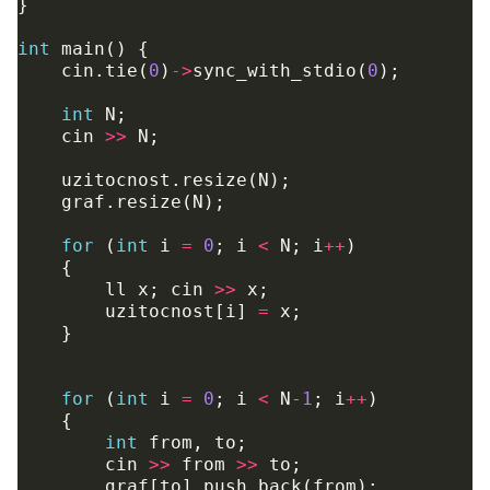
}
int
main
()
{
cin
.
tie
(
0
)
->
sync_with_stdio
(
0
);
int
N
;
cin
>>
N
;
uzitocnost
.
resize
(
N
);
graf
.
resize
(
N
);
for
(
int
i
=
0
;
i
<
N
;
i
++
)
{
ll
x
;
cin
>>
x
;
uzitocnost
[
i
]
=
x
;
}
for
(
int
i
=
0
;
i
<
N
-1
;
i
++
)
{
int
from
,
to
;
cin
>>
from
>>
to
;
graf
[
to
].
push_back
(
from
);