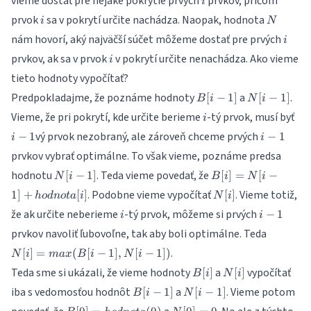
vieme dostať pre nejaké pokrytie prvých
prvkov, pričom
i
i
N
prvok
sa v pokrytí určite nachádza. Naopak, hodnota
i
N
i
nám hovorí, aký najväčší súčet môžeme dostať pre prvých
i
i
prvkov, ak sa v prvok
v pokrytí určite nenachádza. Ako vieme
i
tieto hodnoty vypočítať?
B[i-
N[i-
Predpokladajme, že poznáme hodnoty
a
.
[
−
1
]
[
−
1
]
B
i
N
i
1]
1]
i
i-
Vieme, že pri pokrytí, kde určite berieme
-tý prvok, musí byť
i
1
i-
vý prvok nezobraný, ale zároveň chceme prvých
−
1
−
1
i
i
1
prvkov vybrať optimálne. To však vieme, poznáme predsa
N[i-
B[i] =
hodnotu
. Teda vieme povedať, že
[
−
1
]
[
]
=
[
−
N
i
B
i
N
i
1]
N[i-1] +
N[i]
. Podobne vieme vypočítať
. Vieme totiž,
1
]
+
[
]
[
]
h
o
d
n
o
t
a
i
N
i
hodnota[i]
i
i-
že ak určite neberieme
-tý prvok, môžeme si prvých
−
1
i
i
1
N[i] =
prvkov navoliť ľubovoľne, tak aby boli optimálne. Teda
max(B[i
.
[
]
=
(
[
−
1
]
,
[
−
1
])
N
i
ma
x
B
i
N
i
1],N[i-
B[i]
N[i]
Teda sme si ukázali, že vieme hodnoty
a
vypočítať
[
]
[
]
1])
B
i
N
i
B[i-
N[i-
iba s vedomosťou hodnôt
a
. Vieme potom
[
−
1
]
[
−
1
]
B
i
N
i
1]
1]
B[0] =
N[0]