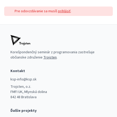
Pre odovzdávanie sa musíš
prihlásiť
.
Korešpondenčný seminár z programovania zastrešuje
občianske združenie
Trojsten
.
Kontakt
ksp-info@ksp.sk
Trojsten, o.z.
FMFI UK, Mlynská dolina
842 48 Bratislava
Ďalšie projekty