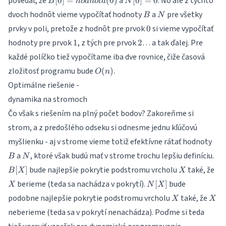
povedať, že
a
. No ale z týchto
[
0
]
=
(
0
)
[
0
]
=
0
B
h
o
d
n
o
t
a
N
hodnota(0)
= 0
B
N
dvoch hodnôt vieme vypočítať hodnoty
a
pre všetky
B
N
0
prvky v poli, pretože z hodnôt pre prvok
si vieme vypočítať
0
1
2
hodnoty pre prvok
, z tých pre prvok
… a tak ďalej. Pre
1
2
každé políčko tiež vypočítame iba dve rovnice, čiže časová
O(n)
zložitosť programu bude
.
(
)
O
n
Optimálne riešenie -
dynamika na stromoch
Čo však s riešením na plný počet bodov? Zakoreňme si
strom, a z predošlého odseku si odnesme jednu kľúčovú
B
myšlienku - aj v strome vieme totiž efektívne rátať hodnoty
N
B[
a
, ktoré však budú mať v strome trochu lepšiu definíciu.
B
N
X
X
bude najlepšie pokrytie podstromu vrcholu
také, že
[
]
B
X
X
N[X]
berieme (teda sa nachádza v pokrytí).
bude
[
]
X
N
X
X
X
podobne najlepšie pokrytie podstromu vrcholu
také, že
X
X
neberieme (teda sa v pokrytí nenachádza). Poďme si teda