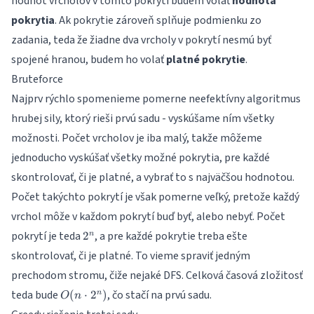
hodnôt vrcholov v tomto pokrytí budem volať
hodnota
pokrytia
. Ak pokrytie zároveň splňuje podmienku zo
zadania, teda že žiadne dva vrcholy v pokrytí nesmú byť
spojené hranou, budem ho volať
platné pokrytie
.
Bruteforce
Najprv rýchlo spomenieme pomerne neefektívny algoritmus
hrubej sily, ktorý rieši prvú sadu - vyskúšame ním všetky
možnosti. Počet vrcholov je iba malý, takže môžeme
jednoducho vyskúšať všetky možné pokrytia, pre každé
skontrolovať, či je platné, a vybrať to s najväčšou hodnotou.
Počet takýchto pokrytí je však pomerne veľký, pretože každý
vrchol môže v každom pokrytí buď byť, alebo nebyť. Počet
2^n
pokrytí je teda
, a pre každé pokrytie treba ešte
2
n
skontrolovať, či je platné. To vieme spraviť jedným
prechodom stromu, čiže nejaké DFS. Celková časová zložitosť
O(n
teda bude
, čo stačí na prvú sadu.
(
⋅
2
)
n
O
n
\cdot