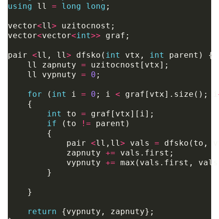
using
ll
=
long
long
;
vector
<
ll
>
uzitocnost
;
vector
<
vector
<
int
>>
graf
;
pair
<
ll
,
ll
>
dfsko
(
int
vtx
,
int
parent
)
{
ll
zapnuty
=
uzitocnost
[
vtx
];
ll
vypnuty
=
0
;
for
(
int
i
=
0
;
i
<
graf
[
vtx
].
size
();
i
{
int
to
=
graf
[
vtx
][
i
];
if
(
to
!=
parent
)
{
pair
<
ll
,
ll
>
vals
=
dfsko
(
to
,
v
zapnuty
+=
vals
.
first
;
vypnuty
+=
max
(
vals
.
first
,
vals
}
}
return
{
vypnuty
,
zapnuty
};