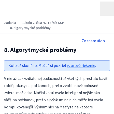
Zadania
1. kolo 2. časť 42. ročník KSP
8. Algorytmycké problémy
Zoznam úloh
8. Algorytmycké problémy
Kolo už skončilo. Môžeš si pozrieť
vzorové riešenie
.
V nie až tak vzdialenej budúcnosti už všetkých prestalo baviť
robiť pokusy na potkanoch, preto zvolili nové pokusné
zviera: mačiatka. Mačiatka sú oveľa inteligentnejšie ako
väčšina potkanov, preto aj výskum na nich môže byť oveľa
komplikovanejší. Výskumníci na Matfyze na katedre