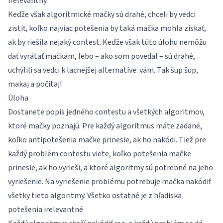
irelevantný.
Keďže však algoritmické mačky sú drahé, chceli by vedci
zistiť, koľko najviac potešenia by taká mačka mohla získať,
ak by riešila nejaký contest. Keďže však túto úlohu nemôžu
dať vyrátať mačkám, lebo – ako som povedal – sú drahé,
uchýlili sa vedci k lacnejšej alternatíve: vám. Tak šup šup,
makaj a počítaj!
Úloha
Dostanete popis jedného contestu a všetkých algoritmov,
ktoré mačky poznajú. Pre každý algoritmus máte zadané,
koľko antipotešenia mačke prinesie, ak ho nakódi. Tiež pre
každý problém contestu viete, koľko potešenia mačke
prinesie, ak ho vyrieši, a ktoré algoritmy sú potrebné na jeho
vyriešenie. Na vyriešenie problému potrebuje mačka nakódiť
všetky tieto algoritmy. Všetko ostatné je z hľadiska
potešenia irelevantné