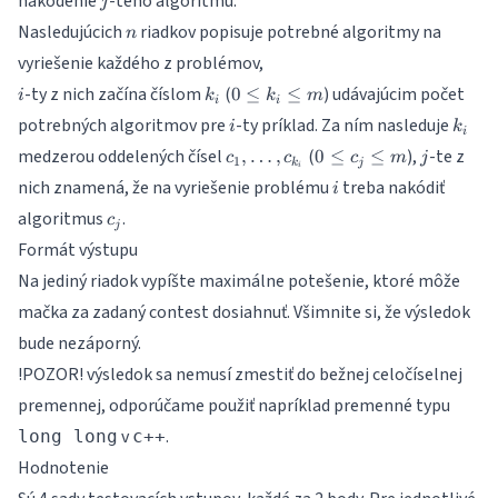
nakódenie
-teho algoritmu.
j
b_j
n
Nasledujúcich
riadkov popisuje potrebné algoritmy na
\leq
n
10^9
vyriešenie každého z problémov,
i
k_i
0
-ty z nich začína číslom
(
) udávajúcim počet
0
≤
≤
i
k
k
m
i
i
\leq
i
k_i
potrebných algoritmov pre
-ty príklad. Za ním nasleduje
i
k
k_i
i
c_1,\dots,c_{k_i}
0 \leq
j
medzerou oddelených čísel
(
),
-te z
\leq
,
…
,
0
≤
≤
c
c
c
m
j
1
k
j
i
c_j\leq
m
i
nich znamená, že na vyriešenie problému
treba nakódiť
i
m
c_j
algoritmus
.
c
j
Formát výstupu
Na jediný riadok vypíšte maximálne potešenie, ktoré môže
mačka za zadaný contest dosiahnuť. Všimnite si, že výsledok
bude nezáporný.
!POZOR! výsledok sa nemusí zmestiť do bežnej celočíselnej
premennej, odporúčame použiť napríklad premenné typu
v
.
long long
c++
Hodnotenie