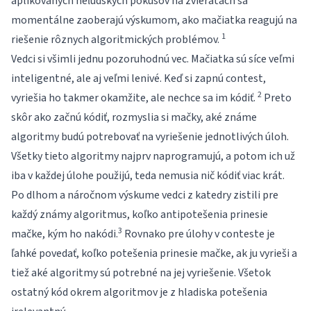
aplikovaných neľudských pokusov na zvieratách sa
momentálne zaoberajú výskumom, ako mačiatka reagujú na
1
riešenie rôznych algoritmických problémov.
Vedci si všimli jednu pozoruhodnú vec. Mačiatka sú síce veľmi
inteligentné, ale aj veľmi lenivé. Keď si zapnú contest,
2
vyriešia ho takmer okamžite, ale nechce sa im kódiť.
Preto
skôr ako začnú kódiť, rozmyslia si mačky, aké známe
algoritmy budú potrebovať na vyriešenie jednotlivých úloh.
Všetky tieto algoritmy najprv naprogramujú, a potom ich už
iba v každej úlohe použijú, teda nemusia nič kódiť viac krát.
Po dlhom a náročnom výskume vedci z katedry zistili pre
každý známy algoritmus, koľko antipotešenia prinesie
3
mačke, kým ho nakódi.
Rovnako pre úlohy v conteste je
ľahké povedať, koľko potešenia prinesie mačke, ak ju vyrieši a
tiež aké algoritmy sú potrebné na jej vyriešenie. Všetok
ostatný kód okrem algoritmov je z hladiska potešenia