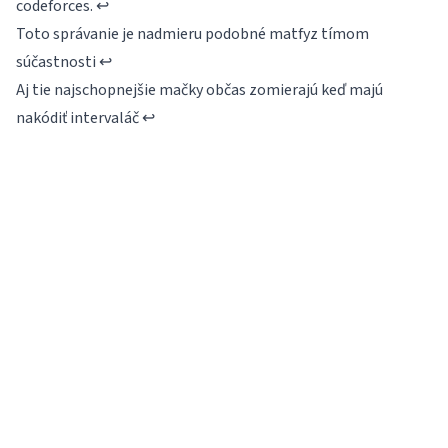
codeforces.
↩
Toto správanie je nadmieru podobné matfyz tímom
súčastnosti
↩
Aj tie najschopnejšie mačky občas zomierajú keď majú
nakódiť intervaláč
↩