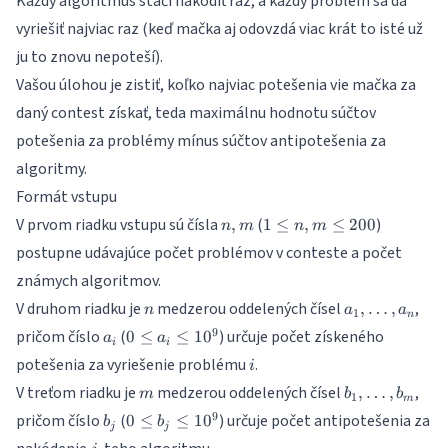
Každý algoritmus stačí nakódiť raz, a každý problém sa dá
vyriešiť najviac raz (keď mačka aj odovzdá viac krát to isté už
ju to znovu nepoteší).
Vašou úlohou je zistiť, koľko najviac potešenia vie mačka za
daný contest získať, teda maximálnu hodnotu súčtov
potešenia za problémy mínus súčtov antipotešenia za
algoritmy.
Formát vstupu
n,
1
V prvom riadku vstupu sú čísla
(
)
,
1
≤
,
≤
200
n
m
n
m
m
\leq
postupne udávajúce počet problémov v conteste a počet
n,
známych algoritmov.
m
\leq
n
a_1,\dots,a_
V druhom riadku je
medzerou oddelených čísel
,
,
…
,
n
a
a
1
n
200
a_i
0
9
pričom číslo
(
) určuje počet získeného
0
≤
≤
1
0
a
a
i
i
\leq
i
potešenia za vyriešenie problému
.
i
a_i
m
b_1,\dots,b_
V treťom riadku je
medzerou oddelených čísel
,
\leq
,
…
,
m
b
b
1
m
10^9
b_j
0
9
pričom číslo
(
) určuje počet antipotešenia za
0
≤
≤
1
0
b
b
j
j
\leq
j