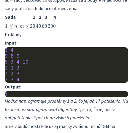
Sú 4 sady testovacích vstupov, každá za 2 body. Pre jednotlivé
sady platia nasledujúce obmedzenia:
Sada
1
2
3
4
1
20
40
60
200
1
≤
,
≤
20
40
60
200
n
m
\leq
Príklady
n,
Input:
m
\leq
3
4
9
8
9
5
3
4
10
2
1
2
2
2
3
2
3
4
Output:
5
Mačka naprogramuje problémy 1 a 2, čo jej dá 17 potešenia. Na
to ale musí naprogramovať algoritmy 1, 2 a 3, čo jej dá 12
antipotešenia. Spolu teda získa 5 potešenia.
Sme v budúcnosti kde už aj mačky zvládnu hitnúť GM na