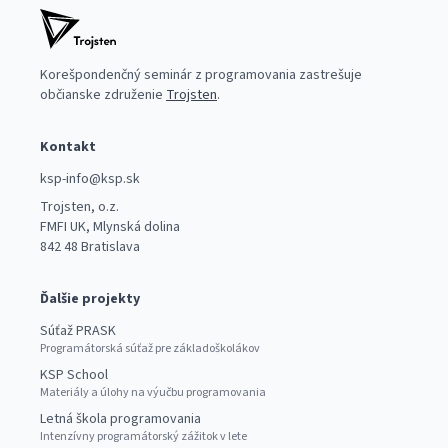
Korešpondenčný seminár z programovania zastrešuje
občianske združenie
Trojsten
.
Kontakt
ksp-info@ksp.sk
Trojsten, o.z.
FMFI UK, Mlynská dolina
842 48 Bratislava
Ďalšie projekty
Súťaž PRASK
Programátorská súťaž pre základoškolákov
KSP School
Materiály a úlohy na výučbu programovania
Letná škola programovania
Intenzívny programátorský zážitok v lete