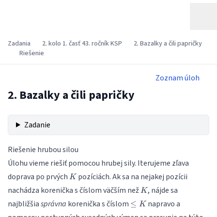
Zadania
2. kolo 1. časť 43. ročník KSP
2. Bazalky a čili papričky
Riešenie
Zoznam úloh
2. Bazalky a čili papričky
Zadanie
Riešenie hrubou silou
Úlohu vieme riešiť pomocou hrubej sily. Iterujeme zľava
K
doprava po prvých
pozíciách. Ak sa na nejakej pozícii
K
K
nachádza korenička s číslom väčším než
, nájde sa
K
≤
najbližšia
správna
korenička s číslom
napravo a
≤
K
K