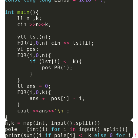
int
main
(){
ll
n
,
k
;
cin
>>
n
>>
k
;
vll
lst
(
n
);
FOR
(
i
,
0
,
n
)
cin
>>
lst
[
i
];
vi
pos
;
FOR
(
i
,
0
,
n
){
if
(
lst
[
i
]
<=
k
){
pos
.
PB
(
i
);
}
}
ll
ans
=
0
;
FOR
(
i
,
0
,
k
){
ans
+=
pos
[
i
]
-
i
;
}
cout
<<
ans
<<
'\n'
;
}
n
,
k
=
map
(
int
,
input
()
.
split
())
pole
=
[
int
(
i
)
for
i
in
input
()
.
split
()]
print
(
sum
([
i
if
pole
[
i
]
<=
k
else
0
for
i
i