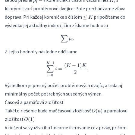
sebou presne
koreničiek s číslom väčším než
, s
−
p
i
K
i
- i
ktorými tvorí problémové dvojice. Pole prechádzame zľava
\le
doprava. Pri každej koreničke s číslom
pripočítame do
≤
K
K
i
výsledku jej aktuálny index
, čím získame hodnotu
i
∑
\sum p_i.
.
p
i
Z tejto hodnoty následne odčítame
−
1
\sum_{i=0}^{K-1} i = \frac
K
(
−
1
)
K
K
∑
=
.
i
2
=
0
i
Výsledkom je presný počet problémových dvojíc, a teda aj
minimálny počet potrebných susedných výmen.
Časová a pamäťová zložitosť
O(n)
Takéto riešenie bude mať časovú zložitosť
a pamäťovú
(
)
O
n
O(1)
zložitosť
(
1
)
O
V riešení sa využíva iba lineárne iterovanie cez prvky, pričom