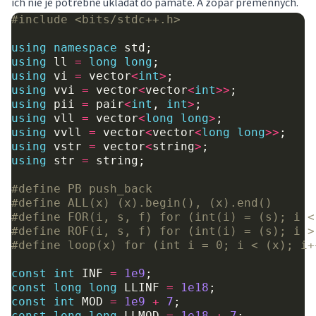
ich nie je potrebné ukladať do pamäte. A zopár premenných.
#include
<bits/stdc++.h>
using
namespace
std
;
using
ll
=
long
long
;
using
vi
=
vector
<
int
>
;
using
vvi
=
vector
<
vector
<
int
>>
;
using
pii
=
pair
<
int
,
int
>
;
using
vll
=
vector
<
long
long
>
;
using
vvll
=
vector
<
vector
<
long
long
>>
;
using
vstr
=
vector
<
string
>
;
using
str
=
string
;
#define PB push_back
#define ALL(x) (x).begin(), (x).end()
#define FOR(i, s, f) for (int(i) = (s); i <
#define ROF(i, s, f) for (int(i) = (s); i >
#define loop(x) for (int i = 0; i < (x); i+
const
int
INF
=
1e9
;
const
long
long
LLINF
=
1e18
;
const
int
MOD
=
1e9
+
7
;
const
long
long
LLMOD
=
1e18
+
7
;