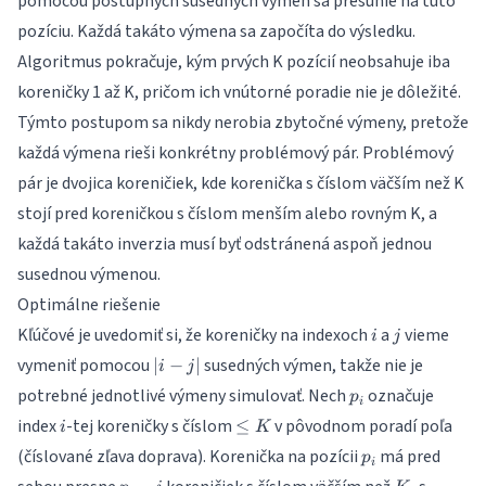
pomocou postupných susedných výmen sa presunie na túto
pozíciu. Každá takáto výmena sa započíta do výsledku.
Algoritmus pokračuje, kým prvých K pozícií neobsahuje iba
koreničky 1 až K, pričom ich vnútorné poradie nie je dôležité.
Týmto postupom sa nikdy nerobia zbytočné výmeny, pretože
každá výmena rieši konkrétny problémový pár. Problémový
pár je dvojica koreničiek, kde korenička s číslom väčším než K
stojí pred koreničkou s číslom menším alebo rovným K, a
každá takáto inverzia musí byť odstránená aspoň jednou
susednou výmenou.
Optimálne riešenie
i
j
Kľúčové je uvedomiť si, že koreničky na indexoch
a
vieme
i
j
|i
vymeniť pomocou
susedných výmen, takže nie je
∣
−
∣
i
j
-
p_i
potrebné jednotlivé výmeny simulovať. Nech
označuje
p
j|
i
i
\le
index
-tej koreničky s číslom
v pôvodnom poradí poľa
≤
i
K
K
p_i
(číslované zľava doprava). Korenička na pozícii
má pred
p
i
p_i
K