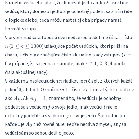
každého vedúceho platí, že doniesol jedlo alebo že existuje
vedúci, ktorý doniesol jedlo a je ochotný podeliť sa s ním (ide
o logické alebo, teda môžu nastať aj oba prípady naraz).
Formát vstupu
n
V prvom riadku vstupu sú dve medzerou oddelené čísla - číslo
1
(
) udávajúce počet vedúcich, ktorí prišli na
1
≤
≤
1000
n
n
\leq
s
s
chatu, a číslo
označujúce číslo aktuálnej sady vstupov (
=
s
s
n
=
s
v prípade, že sa jedná o sample, inak
podľa
0
\leq
∈
1
,
2
,
3
,
4
s
0
\in
1000
čísla aktuálnej sady).
{1,
n
n
V každom z nasledujúcich
riadkov je
čísel, z ktorých každé
2,
n
n
3,
j
i
je buď 0, alebo 1. Označme
-te číslo v
-tom z týchto riadkov
j
i
4}
A_{ij}
A_{ij}
i
ako
. Ak
, znamená to, že vedúci
je ochotný
=
1
A
A
i
ij
ij
= 1
j
i
podeliť sa s vedúcim
o svoje jedlo, inak vedúci
nie je
j
i
j
ochotný podeliť sa s vedúcim
o svoje jedlo. Špeciálne pre
j
i
A_{ii}
každé
je
tiež rovné nule, keďže nedáva zmysel, aby sa
i
A
ii
vedúci sám so sebou delil o jedlo.