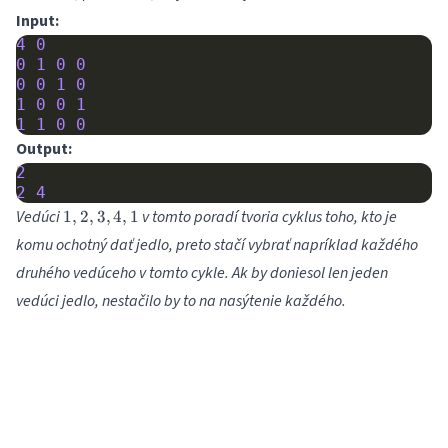
Input:
4
0
0
1
0
0
0
0
1
0
1
0
0
1
1
1
0
0
Output:
2
2
4
1,
Vedúci
v tomto poradí tvoria cyklus toho, kto je
1
,
2
,
3
,
4
,
1
2,
komu ochotný dať jedlo, preto stačí vybrať napríklad každého
3,
druhého vedúceho v tomto cykle. Ak by doniesol len jeden
4,
1
vedúci jedlo, nestačilo by to na nasýtenie každého.