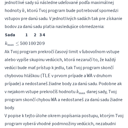
jednotlivé sady sú následne udeľované podľa maximálnej
n
k
hodnoty
, ktorú Tvoj program bude potrebovať spomedzi
\leq
k
1000
vstupov pre danú sadu. V jednotlivých sadách tak pre získanie
bodov za danú sadu platia nasledujúce obmedzenia:
Sada
1
2
3
4
k_{\max}
500
100
20
9
≤
500
100
20
9
k
m
a
x
\leq
Ak Tvoj program prekročí časový limit v ľubovoľnom vstupe
alebo vypíše skupinu vedúcich, ktorá nezaručí to, že každý
vedúci bude mať prístup k jedlu, tak Tvoj program skončí
chybovou hláškou (
v prvom prípade a
v druhom
TLE
WA
prípade) a nedostaneš žiadne body za danú sadu. Podobne ak
k_{\max}
v nejakom vstupe prekročíš hodnotu
danej sady, Tvoj
k
m
a
x
program skončí chybou
a nedostaneš za danú sadu žiadne
WA
body.
V popise k tejto úlohe okrem popísania postupu, ktorým Tvoj
program vyberá vhodné podmnožiny vedúcich, nezabudni