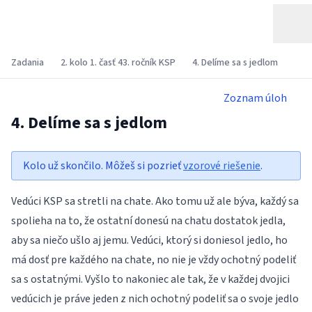
Zadania
2. kolo 1. časť 43. ročník KSP
4. Delíme sa s jedlom
Zoznam úloh
4. Delíme sa s jedlom
Kolo už skončilo. Môžeš si pozrieť
vzorové riešenie
.
Vedúci KSP sa stretli na chate. Ako tomu už ale býva, každý sa
spolieha na to, že ostatní donesú na chatu dostatok jedla,
aby sa niečo ušlo aj jemu. Vedúci, ktorý si doniesol jedlo, ho
má dosť pre každého na chate, no nie je vždy ochotný podeliť
sa s ostatnými. Vyšlo to nakoniec ale tak, že v každej dvojici
vedúcich je práve jeden z nich ochotný podeliť sa o svoje jedlo