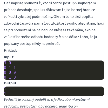
k
tiež napísať hodnotu
, ktorú tento postup v najhoršom
k
prípade dosahuje, spolu s dôkazom tejto hornej hranice
veľkosti vybratej podmnožiny. Okrem toho tiež popíš a
zdôvodni časovú a pamäťovú zložitosť svojho algoritmu, hoci
sa pri hodnotení na ne nebude klásť až taká váha, ako na
k
veľkosť horného odhadu hodnoty
a na dôkaz toho, že ju
k
popísaný postup nikdy neprekročí.
Príklady
Input:
3
0
0
1
1
0
0
0
0
1
0
Output:
1
1
1
Vedúci
je ochotný podeliť sa o jedlo s obomi zvyšnými
1
vedúcimi, preto stačí, aby doniesol jedlo iba on.