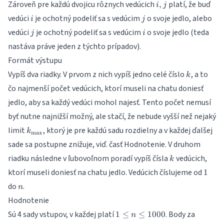
i,
Zároveň pre každú dvojicu rôznych vedúcich
platí, že buď
,
i
j
j
i
j
vedúci
je ochotný podeliť sa s vedúcim
o svoje jedlo, alebo
i
j
j
i
vedúci
je ochotný podeliť sa s vedúcim
o svoje jedlo (teda
j
i
nastáva práve jeden z týchto prípadov).
Formát výstupu
k
Vypíš dva riadky. V prvom z nich vypíš jedno celé číslo
, a to
k
čo najmenší počet vedúcich, ktorí museli na chatu doniesť
jedlo, aby sa každý vedúci mohol najesť. Tento počet nemusí
byť nutne najnižší možný, ale stačí, že nebude vyšší než nejaký
k_{\max}
limit
, ktorý je pre každú sadu rozdielny a v každej ďalšej
k
m
a
x
sade sa postupne znižuje, viď. časť Hodnotenie. V druhom
k
riadku následne v ľubovoľnom poradí vypíš čísla
vedúcich,
k
1
ktorí museli doniesť na chatu jedlo. Vedúcich číslujeme od
1
n
do
.
n
Hodnotenie
1
Sú 4 sady vstupov, v každej platí
. Body za
1
≤
≤
1000
n
\leq