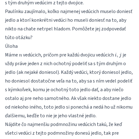
s tým druhým vedúcim z tejto dvojice.
Paulínku zaujímalo, koľko najmenej vedúcich muselo doniesť
jedlo a ktorí konkrétni vedúci ho museli doniesť na to, aby
nikto na chate netrpel hladom. Pomôžete jej zodpovedať
túto otázku?
Úloha
n
i,
Máme
vedúcich, pričom pre každú dvojicu vedúcich
je
,
n
i
j
j
vždy práve jeden z nich ochotný podeliť sa s tým druhým o
jedlo (ak nejaké doniesol). Každý vedúci, ktorý doniesol jedlo,
ho doniesol dostatočne veľa na to, aby sa s ním vedel podeliť
s kýmkoľvek, komu je ochotný toto jedlo dať, a aby niečo
ostalo aj pre neho samotného. Ak však niekto dostane jedlo
od niekoho iného, toto jedlo si ponechá a nedá ho už nikomu
ďalšiemu, keďže to nie je jeho vlastné jedlo.
Nájdite čo najmenšiu podmnožinu vedúcich takú, že keď
všetci vedúci z tejto podmnožiny donesú jedlo, tak pre