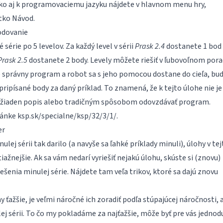
ako aj k programovaciemu jazyku nájdete v hlavnom menu hry,
ítko Návod.
odovanie
série po 5 levelov. Za každý level v sérii
Prask 2.4
dostanete 1 bod 
Prask 2.5
dostanete 2 body. Levely môžete riešiť v ľubovoľnom porad
 správny program a robot sa s jeho pomocou dostane do cieľa, bu
ipísané body za daný príklad. To znamená, že k tejto úlohe nie je
 žiaden popis alebo tradičným spôsobom odovzdávať program.
ránke
ksp.sk/specialne/ksp/32/3/1/
.
er
lej sérii tak darilo (a navyše sa ľahké príklady minuli), úlohy v tej
iažnejšie. Ak sa vám nedarí vyriešiť nejakú úlohu, skúste si (znovu)
iešenia
minulej série. Nájdete tam veľa trikov, ktoré sa dajú znovu
y ťažšie, je veľmi náročné ich zoradiť podľa stúpajúcej náročnosti, 
j sérii. To čo my pokladáme za najťažšie, môže byť pre vás jednod