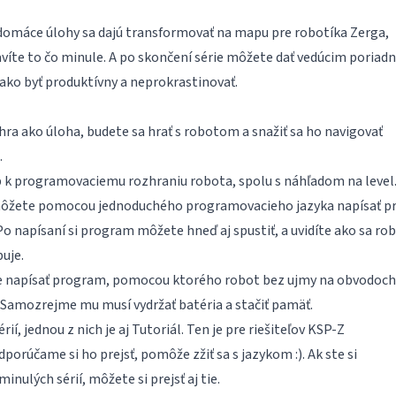
 domáce úlohy sa dajú transformovať na mapu pre robotíka Zerga,
avíte to čo minule. A po skončení série môžete dať vedúcim poriad
ako byť produktívny a neprokrastinovať.
 hra ako úloha, budete sa hrať s robotom a snažiť sa ho navigovať
.
 k programovaciemu rozhraniu robota, spolu s náhľadom na level.
ôžete pomocou jednoduchého programovacieho jazyka napísať p
o napísaní si program môžete hneď aj spustiť, a uvidíte ako sa ro
uje.
e napísať program, pomocou ktorého robot bez ujmy na obvodoch
 Samozrejme mu musí vydržať batéria a stačiť pamäť.
ií, jednou z nich je aj Tutoriál. Ten je pre riešiteľov KSP-Z
porúčame si ho prejsť, pomôže zžiť sa s jazykom :). Ak ste si
minulých sérií, môžete si prejsť aj tie.