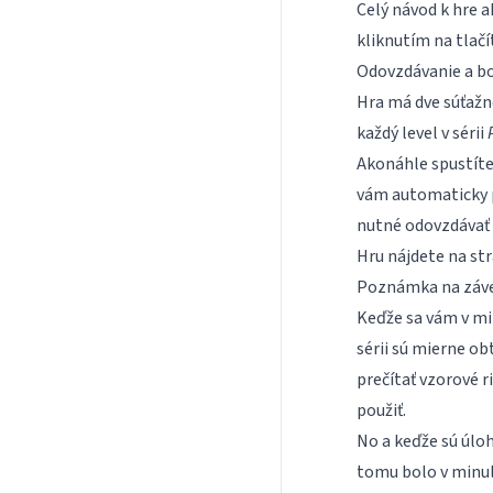
Celý návod k hre 
kliknutím na tlač
Odovzdávanie a b
Hra má dve súťažné 
každý level v sérii
Akonáhle spustíte
vám automaticky pr
nutné odovzdávať
Hru nájdete na st
Poznámka na záv
Keďže sa vám v minu
sérii sú mierne obt
prečítať vzorové
r
použiť.
No a keďže sú úloh
tomu bolo v minule