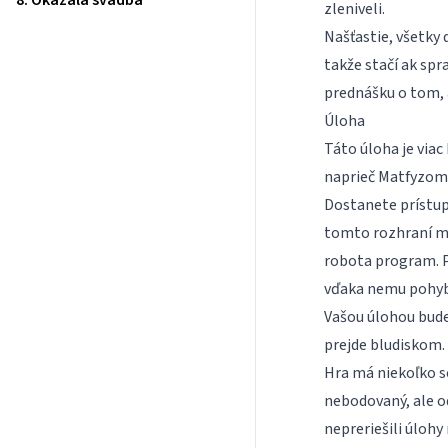
8. Okázalá svadba
zleniveli.
Našťastie, všetky
takže stačí ak spr
prednášku o tom, 
Úloha
Táto úloha je viac
naprieč Matfyzom
Dostanete prístup
tomto rozhraní m
robota program. P
vďaka nemu pohyb
Vašou úlohou bud
prejde bludiskom.
Hra má niekoľko sér
nebodovaný, ale od
nepreriešili úlohy 