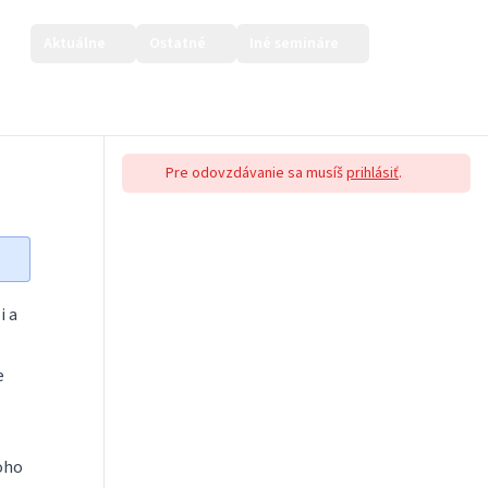
Aktuálne
Ostatné
Iné semináre
Prihlásiť sa
Pre odovzdávanie sa musíš
prihlásiť
.
i a
e
oho