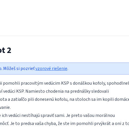
ot 2
o. Môžeš si pozrieť
vzorové riešenie
.
érii pomohli pracovitým vedúcim KSP s donáškou kofoly, spohodlnel
niví vedúci KSP. Namiesto chodenia na prednášky sledovali
ta a zatiaľčo pili donesenú kofolu, na stoloch sa im kopili domác
anie.
že ich vedúci nestíhajú spraviť sami. Je preto vašou morálnou
cť. Je to predsa vaša chyba, že ste im pomohli prvýkrát a oni z t