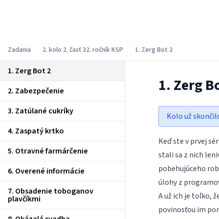
Korešpondenčný seminár z
programovania
Zadania
2. kolo 2. časť 32. ročník KSP
1. Zerg Bot 2
1. Zerg Bot 2
1. Zerg B
2. Zabezpečenie
3. Zatúlané cukríky
Kolo už skončil
4. Zaspatý krtko
Keď ste v prvej s
5. Otravné farmárčenie
stali sa z nich le
pobehujúceho robo
6. Overené informácie
úlohy z programov
7. Obsadenie toboganov
A už ich je toľko, 
plavčíkmi
povinosťou im pomô