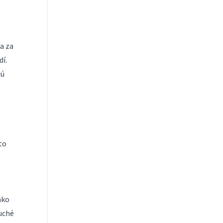
a za
í.
dú
to
ako
uché