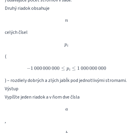
) udávajúce počet stromov v sade.
Druhý riadok obsahuje
n
n
celých čísel
p_i
p
i
(
−
1
000
000
000
≤
-1\,000\,000\,000 \leq p_i \
≤
1
000
000
000
p
i
) – rozdiely dobrých a zlých jabĺk pod jednotlivými stromami.
Výstup
Vypíšte jeden riadok a v ňom dve čísla
a
a
,