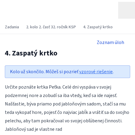
Zadania
2. kolo 2. časť 32. ročník KSP
4. Zaspatý krtko
Zoznam úloh
4. Zaspatý krtko
Kolo už skončilo. Môžeš si pozrieť
vzorové riešenie
.
Určite poznáte krtka Peťka. Celé dni vyspáva v svojej
podzemnej nore a zobudí sa iba vtedy, keď sa ide najesť.
Našťastie, býva priamo pod jabloňovým sadom, stačí sa mu
teda vykopať hore, pojesť čo najviac jabĺk a vrátiť sa do svojho
pelechu, aby tam pokračoval vo svojej obľúbenej činnosti.
Jabloňový sad je vlastne rad