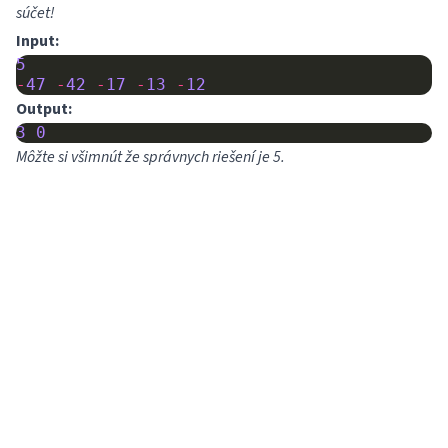
súčet!
Input:
5
-
47
-
42
-
17
-
13
-
12
Output:
3
0
Môžte si všimnút že správnych riešení je 5.