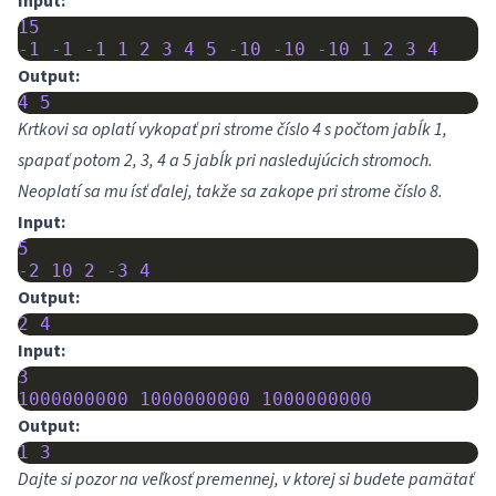
Input:
15
-
1
-
1
-
1
1
2
3
4
5
-
10
-
10
-
10
1
2
3
4
Output:
4
5
Krtkovi sa oplatí vykopať pri strome číslo 4 s počtom jabĺk 1,
spapať potom 2, 3, 4 a 5 jabĺk pri nasledujúcich stromoch.
Neoplatí sa mu ísť ďalej, takže sa zakope pri strome číslo 8.
Input:
5
-
2
10
2
-
3
4
Output:
2
4
Input:
3
1000000000
1000000000
1000000000
Output:
1
3
Dajte si pozor na veľkosť premennej, v ktorej si budete pamätať