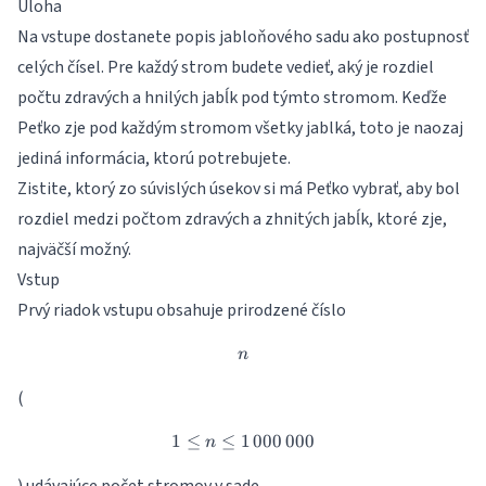
Úloha
Na vstupe dostanete popis jabloňového sadu ako postupnosť
celých čísel. Pre každý strom budete vedieť, aký je rozdiel
počtu zdravých a hnilých jabĺk pod týmto stromom. Keďže
Peťko zje pod každým stromom všetky jablká, toto je naozaj
jediná informácia, ktorú potrebujete.
Zistite, ktorý zo súvislých úsekov si má Peťko vybrať, aby bol
rozdiel medzi počtom zdravých a zhnitých jabĺk, ktoré zje,
najväčší možný.
Vstup
Prvý riadok vstupu obsahuje prirodzené číslo
n
n
(
1
≤
≤
1
1 \leq n \leq 1\,000\,000
000
000
n