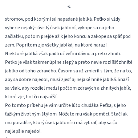
n
n
stromov, pod ktorými sú napadané jablká. Peťko si vždy
vyberie nejaký súvislý úsek jabloní, vykope sa na jeho
začiatku, potom prejde až k jeho koncu a zakope sa späť pod
zem. Popritom zje všetky jablká, na ktoré narazí.
Niektoré jablká však padli už veľmi dávno a preto zhnili.
Peťko je však takmer úplne slepý a preto nevie rozlíšiť zhnité
jablko od toho zdravého. Časom sa už zmieril s tým, že na to,
aby sa dobre najedol, musí zjesť aj nejaké hnilé jablká. Snaží
sa však, aby rozdiel medzi počtom zdravých a zhnitých jabĺk,
ktoré zje, bol čo najväčší.
Po tomto príbehu je vám určite ľúto chudáka Peťka, s jeho
ťažkým životným štýlom. Môžete mu však pomôcť. Stačí ak
mu poradíte, ktorý úsek jabloní si má vybrať, aby sa čo
najlepšie najedol.