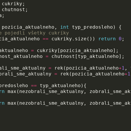
cukriky
;
chutnost
;
a
;
pozicia_aktualneho
,
int
typ_predosleho
)
{
e pojedli všetky cukríky
cia_aktualneho
==
cukriky
.
size
())
return
0
;
aktualneho
=
cukriky
[
pozicia_aktualneho
];
nost_aktualneho
=
chutnost
[
typ_aktualneho
];
ali_sme_aktualny
=
rek
(
pozicia_aktualneho
+
1
,
brali_sme_aktualny
=
rek
(
pozicia_aktualneho
+
1
predosleho
==
typ_aktualneho
){
rn
max
(
nezobrali_sme_aktualny
,
zobrali_sme_ak
rn
max
(
nezobrali_sme_aktualny
,
zobrali_sme_ak