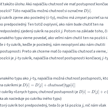
iť takúto úlohu: Akú najväčšiu chutnosť vie mať postupnosť končia
D[i]
 pozícii? Túto najväčšiu možnú chutnosť si označme
.
[
]
D
i
i
ý cukrík zjeme ako posledný (
-ty), možno má zmysel pozrieť sa na
i
ko predposledný. Ten totiž ovplyvní, ako nám bude chutiť ten na
j
predposledný zjedený cukrík na pozícii
. Potom na základe toho, či
j
i
ovnakého typu vieme povedať, ako veľmi nám chutil ten na pozícii
i
i
 že
-ty cukrík, keďže je posledný, nám neovplyvní ako nám chutili
i
 postupnosti. Preto ak chceme mať čo najväčšiu chutnosť a vieme, 
j
j
ozícii je
-ty cukrík, najväčšia chutnosť postupnosti končiacej
-t
j
j
j
rovnakého typu ako
-ty, najväčšia možná chutnosť postupnosti, kt
j
D[i] = D[j] +
a cukríkmi je
[
]
=
[
]
+
[
[
]]
D
i
D
j
c
h
u
t
n
os
t
t
y
p
i
chutnost[typ[i]]
D[i]
é cukríky rôznych typov, chutnosť postupnosti je
(
[
]
=
[
]
+
D
i
D
j
c
=
ka ak nasleduje po cukríku iného typu)
D[j]
j
torý cukrík bol predposledný, teda čo je tá pozícia
, nič nám však
+ c
j