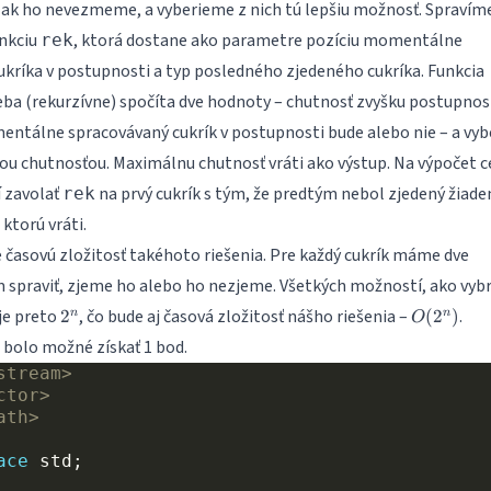
ak ho nevezmeme, a vyberieme z nich tú lepšiu možnosť. Spravíme
unkciu
, ktorá dostane ako parametre pozíciu momentálne
rek
kríka v postupnosti a typ posledného zjedeného cukríka. Funkcia
a (rekurzívne) spočíta dve hodnoty – chutnosť zvyšku postupnos
entálne spracovávaný cukrík v postupnosti bude alebo nie – a vyb
ou chutnosťou. Maximálnu chutnosť vráti ako výstup. Na výpočet c
 zavolať
na prvý cukrík s tým, že predtým nebol zjedený žiade
rek
ktorú vráti.
časovú zložitosť takéhoto riešenia. Pre každý cukrík máme dve
m spraviť, zjeme ho alebo ho nezjeme. Všetkých možností, ako vybr
2^n
O(2^n)
je preto
, čo bude aj časová zložitosť nášho riešenia –
.
2
(
2
)
n
n
O
 bolo možné získať 1 bod.
stream>
ctor>
ath>
ace
std
;