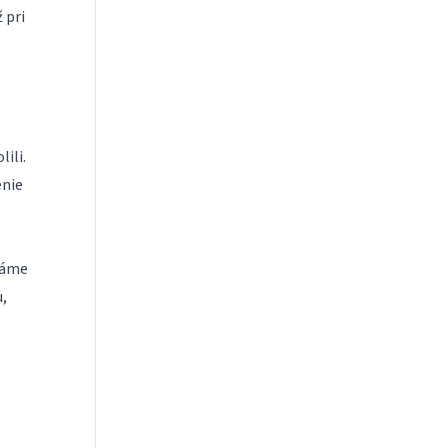
ž pri
ili.
enie
táme
,