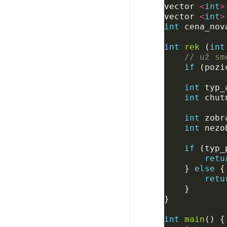
vector
<
int
>
vector
<
int
>
int
cena_nov
int
rek
(
int
// už sm
if
(
pozi
int
typ_
int
chut
int
zobr
int
nezo
if
(
typ_
retu
}
else
{
retu
}
}
int
main
()
{