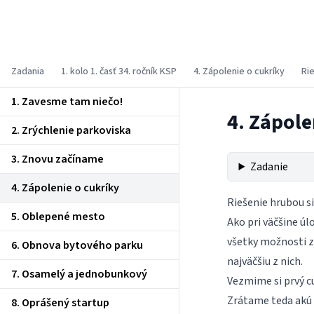
Korešpondenčný seminár z
programovania
Zadania
1. kolo 1. časť 34. ročník KSP
4. Zápolenie o cukríky
Ri
1. Zavesme tam niečo!
4. Zápole
2. Zrýchlenie parkoviska
3. Znovu začíname
Zadanie
4. Zápolenie o cukríky
Riešenie hrubou s
5. Oblepené mesto
Ako pri väčšine úlo
všetky možnosti z
6. Obnova bytového parku
najväčšiu z nich.
7. Osamelý a jednobunkový
Vezmime si prvý cu
Zrátame teda akú 
8. Oprášený startup