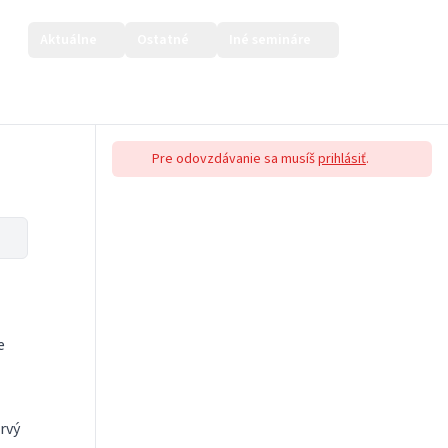
Aktuálne
Ostatné
Iné semináre
Prihlásiť sa
Pre odovzdávanie sa musíš
prihlásiť
.
e
rvý