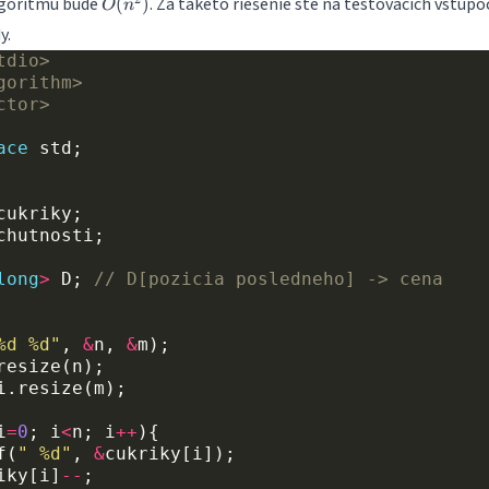
O(n^2)
lgoritmu bude
. Za takéto riešenie ste na testovacích vstupo
(
)
O
n
(n-1) =
y.
\frac{(n-
1)n}{2}
tdio>
gorithm>
ctor>
ace
std
;
cukriky
;
chutnosti
;
long
>
D
;
// D[pozicia posledneho] -> cena
%d %d"
,
&
n
,
&
m
);
resize
(
n
);
i
.
resize
(
m
);
i
=
0
;
i
<
n
;
i
++
){
f
(
" %d"
,
&
cukriky
[
i
]);
iky
[
i
]
--
;