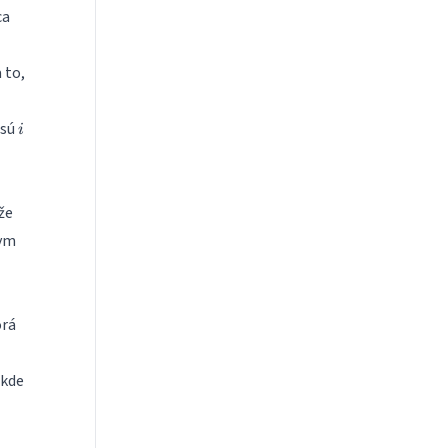
ca
 to,
i
 sú
i
.
že
ym
orá
c
kde