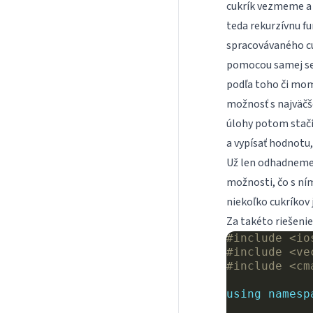
cukrík vezmeme a 
teda rekurzívnu f
spracovávaného cu
pomocou samej seb
podľa toho či mom
možnosť s najväčš
úlohy potom stačí
a vypísať hodnotu, 
Už len odhadneme 
možnosti, čo s ní
niekoľko cukríkov 
Za takéto riešenie
#include
<io
#include
<ve
#include
<cm
using
namesp