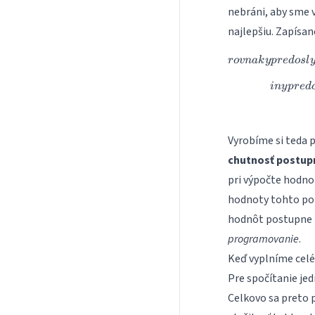
nebráni, aby sme 
najlepšiu. Zapísan
ro
v
nak
y
p
re
d
os
l
in
y
p
re
d
Vyrobíme si teda 
chutnosť postup
pri výpočte hodn
hodnoty tohto poľ
hodnôt postupne p
programovanie
.
Keď vyplníme celé
Pre spočítanie je
Celkovo sa preto