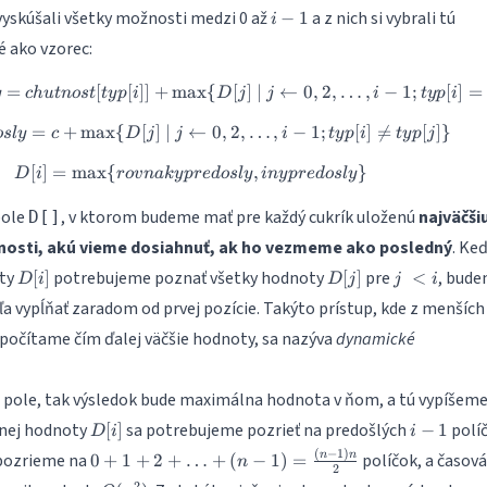
i-
vyskúšali všetky možnosti medzi 0 až
a z nich si vybrali tú
−
1
i
1
é ako vzorec:
=
[
[
]]
+
m
a
rovnaky predosly = chutnost[typ[i]] + 
x
{
[
]
∣
←
0
,
2
,
…
,
−
1
;
[
]
=
y
c
h
u
t
n
os
t
t
y
p
i
D
j
j
i
t
y
p
i
=
+
m
a
x
{
[
]
∣
←
iny predosly = c +\max \lbrace D[j] ~|
0
,
2
,
…
,
−
1
;
[
]

=
[
]}
os
l
y
c
D
j
j
i
t
y
p
i
t
y
p
j
[
]
=
m
a
x
{
D[i] = \max \lbrace rovnaky predosl
,
}
D
i
ro
v
nak
y
p
re
d
os
l
y
in
y
p
re
d
os
l
y
pole
, v ktorom budeme mať pre každý cukrík uloženú
najväčši
D[]
nosti, akú vieme dosiahnuť, ak ho vezmeme ako posledný
. Ke
D[i]
D[j]
j <
oty
potrebujeme poznať všetky hodnoty
pre
, bud
[
]
[
]
<
D
i
D
j
j
i
i
a vypĺňať zaradom od prvej pozície. Takýto prístup, kde z menších
očítame čím ďalej väčšie hodnoty, sa nazýva
dynamické
 pole, tak výsledok bude maximálna hodnota v ňom, a tú vypíšeme
D[i]
i-
dnej hodnoty
sa potrebujeme pozrieť na predošlých
polí
[
]
−
1
D
i
i
1
(
−
1
)
0 + 1 + 2
n
n
 pozrieme na
políčok, a časov
0
+
1
+
2
+
…
+
(
−
1
)
=
n
2
+ … +
2