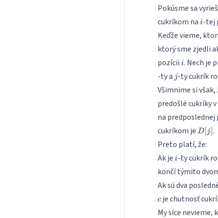
Pokúsme sa vyrieš
i
cukríkom na
-tej
i
Keďže vieme, ktor
ktorý sme zjedli a
i
pozícii
. Nech je 
i
j
-ty a
-ty cukrík r
j
Všimnime si však,
predošlé cukríky v
na predposlednej p
D[j]
cukríkom je
.
[
]
D
j
Preto platí, že:
i
Ak je
-ty cukrík 
i
končí týmito dvom
Ak sú dva posledn
je chutnosť cukrí
c
My síce nevieme, k