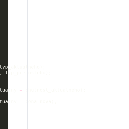
typ_aktualneho
);
,
typ_predosleho
);
tualny
+
chutnost_aktualneho
);
tualny
+
cena_nova
);