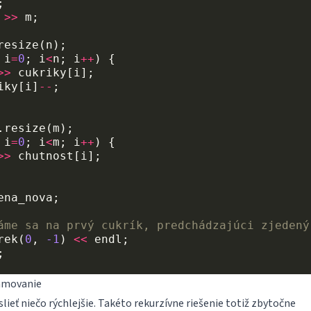
;
>>
m
;
resize
(
n
);
i
=
0
;
i
<
n
;
i
++
)
{
>>
cukriky
[
i
];
iky
[
i
]
--
;
.
resize
(
m
);
i
=
0
;
i
<
m
;
i
++
)
{
>>
chutnost
[
i
];
ena_nova
;
áme sa na prvý cukrík, predchádzajúci zjedený
rek
(
0
,
-1
)
<<
endl
;
;
amovanie
eť niečo rýchlejšie. Takéto rekurzívne riešenie totiž zbytočne