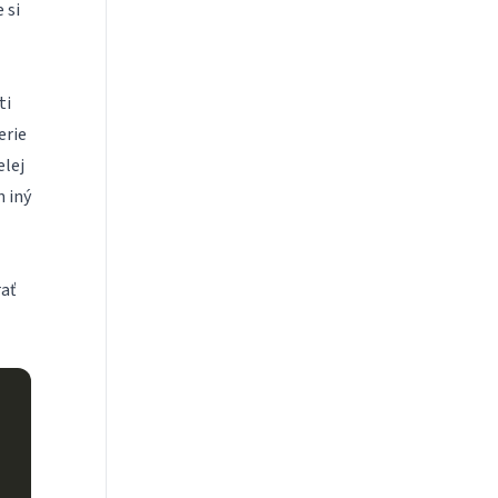
 si
ti
erie
elej
n iný
ať