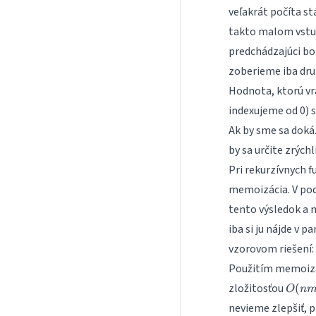
veľakrát počíta st
takto malom vstu
predchádzajúci bo
zoberieme iba dru
Hodnota, ktorú vr
indexujeme od 0) s
Ak by sme sa dokáz
by sa určite zrýchli
Pri rekurzívnych f
memoizácia. V pod
tento výsledok a 
iba si ju nájde v 
vzorovom riešení:
Použitím memoizác
O(nm
zložitosťou
(
O
n
nevieme zlepšiť, p