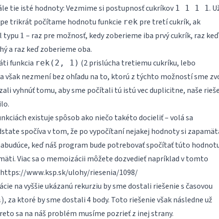
ále tie isté hodnoty: Vezmime si postupnosť cukríkov
. U
1 1 1 1
pe trikrát počítame hodnotu funkcie
pre tretí cukrík, ak
rek
1
l typu
– raz pre možnosť, kedy zoberieme iba prvý cukrík, raz keď
1
hý a raz keď zoberieme oba.
áti funkcia
(2 prislúcha tretiemu cukríku, lebo
rek(2, 1)
a však nezmení bez ohľadu na to, ktorú z týchto možností sme zvol
ali vyhnúť tomu, aby sme počítali tú istú vec duplicitne, naše rieš
lo.
unkciách existuje spôsob ako niečo takéto docieliť – volá sa
state spočíva v tom, že po vypočítaní nejakej hodnoty si zapamä
nabudúce, keď náš program bude potrebovať spočítať túto hodnotu
pamäti. Viac sa o memoizácii môžete dozvedieť napríklad v tomto
https://www.ksp.sk/ulohy/riesenia/1098/
ie na vyššie ukázanú rekurziu by sme dostali riešenie s časovou
)
, za ktoré by sme dostali 4 body. Toto riešenie však následne už
)
m
reto sa na náš problém musíme pozrieť z inej strany.