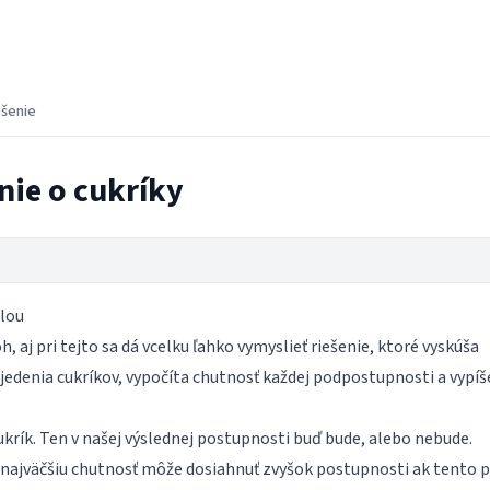
ešenie
nie o cukríky
ilou
h, aj pri tejto sa dá vcelku ľahko vymyslieť riešenie, ktoré vyskúša
jedenia cukríkov, vypočíta chutnosť každej podpostupnosti a vypíš
krík. Ten v našej výslednej postupnosti buď bude, alebo nebude.
najväčšiu chutnosť môže dosiahnuť zvyšok postupnosti ak tento p