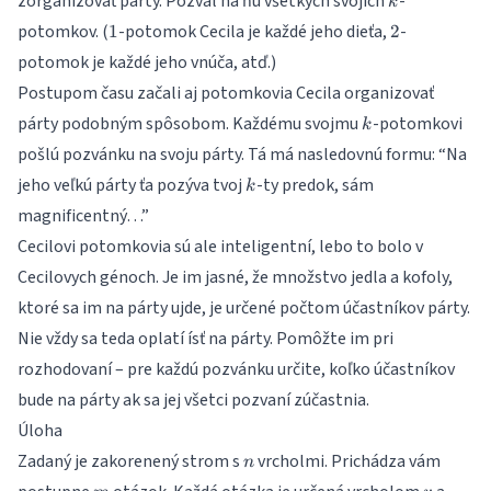
zorganizovať párty. Pozval na ňu všetkých svojich
-
k
1
2
potomkov. (
-potomok Cecila je každé jeho dieťa,
-
1
2
potomok je každé jeho vnúča, atď.)
Postupom času začali aj potomkovia Cecila organizovať
k
párty podobným spôsobom. Každému svojmu
-potomkovi
k
pošlú pozvánku na svoju párty. Tá má nasledovnú formu: “Na
k
jeho veľkú párty ťa pozýva tvoj
-ty predok, sám
k
magnificentný…”
Cecilovi potomkovia sú ale inteligentní, lebo to bolo v
Cecilovych génoch. Je im jasné, že množstvo jedla a kofoly,
ktoré sa im na párty ujde, je určené počtom účastníkov párty.
Nie vždy sa teda oplatí ísť na párty. Pomôžte im pri
rozhodovaní – pre každú pozvánku určite, koľko účastníkov
bude na párty ak sa jej všetci pozvaní zúčastnia.
Úloha
n
Zadaný je zakorenený strom s
vrcholmi. Prichádza vám
n
m
v