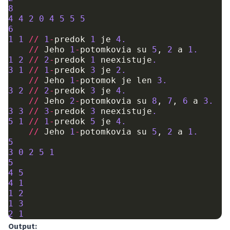
8
4
4
2
0
4
5
5
5
6
1
1
//
1
-
predok
1
je
4.
//
Jeho
1
-
potomkovia
su
5
,
2
a
1.
1
2
//
2
-
predok
1
neexistuje
.
3
1
//
1
-
predok
3
je
2.
//
Jeho
1
-
potomok
je
len
3.
3
2
//
2
-
predok
3
je
4.
//
Jeho
2
-
potomkovia
su
8
,
7
,
6
a
3.
3
3
//
3
-
predok
3
neexistuje
.
5
1
//
1
-
predok
5
je
4.
//
Jeho
1
-
potomkovia
su
5
,
2
a
1.
5
3
0
2
5
1
5
4
5
4
1
1
2
1
3
2
1
Output: