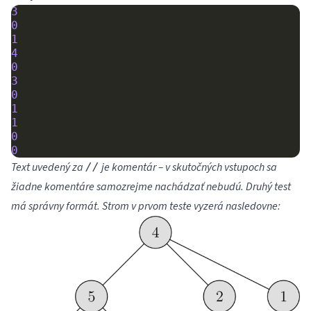
3
0
1
4
0
3
0
1
1
0
0
Text uvedený za
je komentár – v skutočných vstupoch sa
//
žiadne komentáre samozrejme nachádzať nebudú. Druhý test
má správny formát. Strom v prvom teste vyzerá nasledovne: