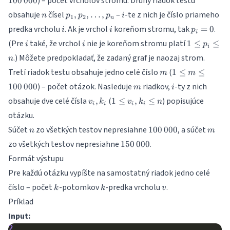
) – počet vrcholov stromu. Druhý riadok testu
100
000
100\,000
n
p_1,
i
obsahuje
čísel
–
-te z nich je číslo priameho
,
,
…
,
n
p
p
p
i
1
2
n
p_2,
i
i
p_i
predka vrcholu
. Ak je vrchol
koreňom stromu, tak
.
=
0
i
i
p
\ldots,
i
=
i
i
1
(Pre
také, že vrchol
nie je koreňom stromu platí
p_n
1
≤
≤
i
i
p
0
i
\leq
.) Môžete predpokladať, že zadaný graf je naozaj strom.
n
p_i
m
1 \leq m
Tretí riadok testu obsahuje jedno celé číslo
(
1
≤
\leq
≤
m
m
\leq
n
m
i
) – počet otázok. Nasleduje
riadkov,
-ty z nich
100
000
m
i
100\,000
v_i,
1
obsahuje dve celé čísla
(
) popisujúce
,
1
≤
,
≤
v
k
v
k
n
i
i
i
i
k_i
\leq
otázku.
v_i,
n
100\,000
m
Súčet
zo všetkých testov nepresiahne
, a súčet
k_i
100
000
n
m
\leq
150\,000
zo všetkých testov nepresiahne
.
150
000
n
Formát výstupu
Pre každú otázku vypíšte na samostatný riadok jedno celé
k
k
v
číslo – počet
-potomkov
-predka vrcholu
.
k
k
v
Príklad
Input:
2