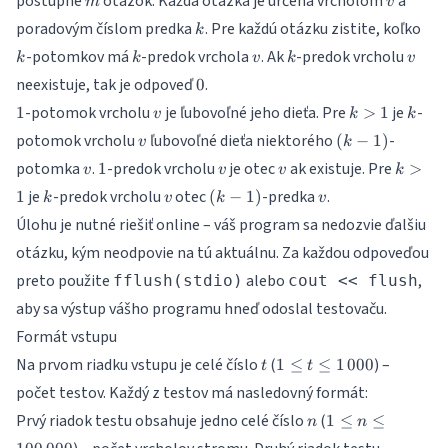
postupne
otázok. Každá otázka je určená vrcholom
a
m
v
k
k
poradovým číslom predka
. Pre každú otázku zistite, koľko
k
k
v
k
v
-potomkov má
-predok vrchola
. Ak
-predok vrcholu
k
k
v
k
v
0
neexistuje, tak je odpoveď
.
0
1
v
k
k
-potomok vrcholu
je ľubovoľné jeho dieťa. Pre
je
-
1
>
1
v
k
k
>
v
(k-
potomok vrcholu
ľubovoľné dieťa niektorého
-
(
−
1
)
v
k
1
1)
v
1
v
v
k
potomka
.
-predok vrcholu
je otec
ak existuje. Pre
1
>
v
v
v
k
>
k
v
(k-
v
je
-predok vrcholu
otec
-predka
.
1
(
−
1
)
k
v
k
v
1
1)
Úlohu je nutné riešiť online – váš program sa nedozvie ďalšiu
otázku, kým neodpovie na tú aktuálnu. Za každou odpoveďou
preto použite
alebo
,
fflush(stdio)
cout << flush
aby sa výstup vášho programu hneď odoslal testovaču.
Formát vstupu
t
1 \leq
Na prvom riadku vstupu je celé číslo
(
) –
1
≤
≤
1
000
t
t
t \leq
počet testov. Každý z testov má nasledovný formát:
1\,000
n
1 \leq n
Prvý riadok testu obsahuje jedno celé číslo
(
1
≤
≤
n
n
\leq