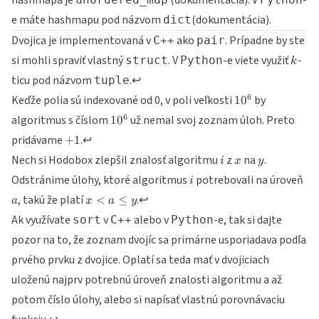
hashmapa je
(
dokumentácia
). V
-
e máte hashmapu pod názvom
(
dokumentácia
).
dict
Dvojica je implementovaná v
ako
. Prípadne by ste
C++
pair
k
si mohli spraviť vlastný
. V
-e viete využiť
-
struct
Python
k
ticu pod názvom
.
↩
tuple
10^6
6
Keďže polia sú indexované od 0, v poli veľkosti
by
1
0
10^6
6
algoritmus s číslom
už nemal svoj zoznam úloh. Preto
1
0
+1
pridávame
.
↩
+
1
i
x
y
Nech si Hodobox zlepšil znalosť algoritmu
z
na
.
i
x
y
i
a
Odstránime úlohy, ktoré algoritmus
potrebovali na úroveň
i
x <
, takú že platí
.
↩
<
≤
a
x
a
y
a
Ak využívate
v
alebo v
-e, tak si dajte
sort
C++
Python
\leq
pozor na to, že zoznam dvojíc sa primárne usporiadava podľa
y
prvého prvku z dvojice. Oplatí sa teda mať v dvojiciach
uloženú najprv potrebnú úroveň znalosti algoritmu a až
potom číslo úlohy, alebo si napísať vlastnú porovnávaciu