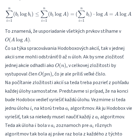
A
n
n
n
\sum_{i=1}^{n} (b_i \log b_i
∑
∑
∑
(
l
o
g
)
≤
(
l
o
g
)
=
(
)
⋅
l
o
g
=
l
o
g
b
b
b
A
b
A
A
A
i
i
i
i
=
1
=
1
=
1
i
i
i
O(A\l
To znamená, že usporiadanie všetkých prvkov stíhame v
A)
.
(
l
o
g
)
O
A
A
Čo sa týka spracovávania Hodoboxových akcií, tak v jednej
0
n
akcii sme mohli odstrániť
až
úloh. Ak by sme zložitosť
0
n
O(n)
jednej akcie odhadli ako
, v celkovej zložitosti by
(
)
O
n
O(pn)
vystupoval člen
, čo je ale príliš veľké číslo.
(
)
O
p
n
Na počítanie zložitosti akcií sa teda treba pozrieť z pohľadu
každej úlohy samostatne. Predstavme si prípad, že na konci
bude Hodobox vedieť vyriešiť každú úlohu. Vezmime si teda
i
a_i
jednu úlohu
, na ktorú treba
algoritmov. Ak ju Hodobox vie
i
a
i
a_i
vyriešiť, tak sa niekedy musel naučiť každý z
algoritmov.
a
i
i
a_i
a_i
Teda ak úloha
bola v
zoznamoch pre
rôznych
i
a
a
i
i
algoritmov tak bola aj práve raz bola z každého z týchto