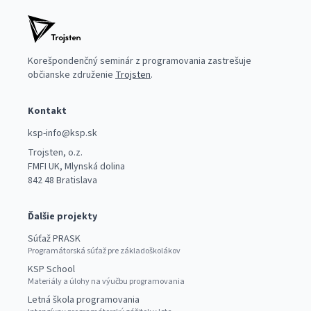
Korešpondenčný seminár z programovania zastrešuje
občianske združenie
Trojsten
.
Kontakt
ksp-info@ksp.sk
Trojsten, o.z.
FMFI UK, Mlynská dolina
842 48 Bratislava
Ďalšie projekty
Súťaž PRASK
Programátorská súťaž pre základoškolákov
KSP School
Materiály a úlohy na výučbu programovania
Letná škola programovania