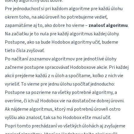
všetky algoritmy dosť dobre.
Pre jednoduchosť si pri každom algoritme pre každú úlohu
okrem toho, na akú úroveň ho potrebujeme vedieť,
zapamätáme aj to, ako dobre ho vieme –
znalosť algoritmu
.
Na začiatku je to nula pre každý algoritmus každej úlohy.
Postupne, ako sa bude Hodobox algoritmy učiť, budeme
tieto čísla zvyšovať.
Po načítaní zoznamov algoritmov pre jednotlivé úlohy
začneme postupne spracovávať Hodoboxove akcie. Pri každej
n
akcii prejdeme každú z
úloh a spočítame, koľko z nich vie
n
vyriešiť. To vieme pre jednu úlohu spočítať jednoducho:
Postupne sa pozrieme na všetky potrebné algoritmy, a
overíme, či ich už Hodobox vie na dostatočne dobrej úrovni.
Ak nájdeme algoritmus, ktorý má potrebnú úroveň ostro
vyššiu ako znalosť, tak sa ho Hodobox ešte musí učiť.
Popri tomto prechádzaní vo všetkých úlohách aj zvyšujeme