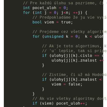
// Pre každú úlohu sa pozrieme, či 
int
pocet_uloh
=
0
;
for
(
int
j
=
0
;
j
<
n
;
++
j
)
{
// Predpokladáme že ju vie vyri
bool
viem
=
true
;
// Prejdeme cez všetky algoritm
for
(
unsigned
k
=
0
;
k
<
ulohy
// Ak je toto algortimus, k
// 'u' lepšie, tak si pripo
if
(
ulohy
[
j
][
k
].
cislo
==
c
)
ulohy
[
j
][
k
].
znalost
+=
}
// Zistíme, či už má Hodobo
if
(
ulohy
[
j
][
k
].
znalost
<
u
viem
=
false
;
}
}
// Ak vie všetky algoritmy dost
if
(
viem
)
pocet_uloh
++
;