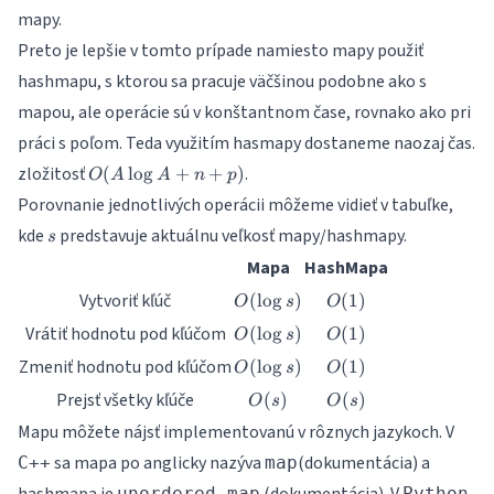
s)
mapy.
Preto je lepšie v tomto prípade namiesto mapy použiť
hashmapu, s ktorou sa pracuje väčšinou podobne ako s
mapou, ale operácie sú v konštantnom čase, rovnako ako pri
práci s poľom. Teda využitím hasmapy dostaneme naozaj čas.
O(A\log
zložitosť
.
(
l
o
g
+
+
)
O
A
A
n
p
A + n +
Porovnanie jednotlivých operácii môžeme vidieť v tabuľke,
p)
s
kde
predstavuje aktuálnu veľkosť mapy/hashmapy.
s
Mapa
HashMapa
O(\log
O(1)
Vytvoriť kľúč
(
l
o
g
)
(
1
)
O
s
O
s)
O(\log
O(1)
Vrátiť hodnotu pod kľúčom
(
l
o
g
)
(
1
)
O
s
O
s)
O(\log
O(1)
Zmeniť hodnotu pod kľúčom
(
l
o
g
)
(
1
)
O
s
O
s)
O(s)
O(s)
Prejsť všetky kľúče
(
)
(
)
O
s
O
s
Mapu môžete nájsť implementovanú v rôznych jazykoch. V
sa mapa po anglicky nazýva
(
dokumentácia
) a
C++
map
unordered_map
Python