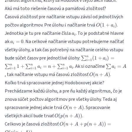
znalosť algoritmu, ktorý sa Hodobox v tejto akcii naučil.
Akú má toto riešenie časovú a pamäťovú zložitosť?
Časová zložitosť pre načítanie vstupu závisí od jednotlivých
i
O(1+a_i)
počtov algoritmov. Pre úlohu
načítanie trvá
.
(
1
+
)
i
O
a
i
a_i
Jednotka je tu pre načítanie čísla
. To je podstatné hlavne
a
i
a_i
ak
. Na celkové načítanie vstupu potrebujeme načítať
=
0
a
i
=
všetky úlohy, a tak čas potrebný na načítanie celého vstupu
0
\sum_{i=1}^{n}
n
bude súčet časov pre jednotlivé úlohy:
(
1
+
)
=
∑
a
=
1
i
i
(1+a_i) =
\sum
n
n
n
. Ak si označíme
1
+
=
+
=
∑
∑
∑
∑
a
n
a
a
A
\sum_{i=1}^{n}
=
1
=
1
=
1
i
i
i
i
i
i
a_i
O(n+A)
, tak načítanie vstupu má časovú zložitosť
.
1 +
(
+
)
O
n
A
= A
\sum_{i=1}^{n}
Koľko trvá spracovanie jednej Hodoboxovej akcie?
a_i = n +
Prechádzame každú úlohu, a pre ňu každý algoritmus, čo je
\sum_{i=1}^{n}
a_i
znova súčet počtov algoritmov pre všetky úlohy. Teda aj
O(n+A)
spracovanie jednej akcie trvá
. Spracovanie
(
+
)
O
n
A
O(p(n+A))
všetkých akcií bude trvať
.
(
(
+
))
O
p
n
A
O(n + A +
Celkovo je časová zložitosť
(
+
+
(
+
))
=
O
n
A
p
n
A
p(n+A)) =