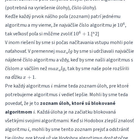
(potrebná na vyriešenie úlohy), číslo úlohy).
Keďže každý prvok nášho poľa (zoznam) patrí jednému
10^6
6
algoritmu a my vieme, že najväčšie číslo algoritmu je
,
1
0
10^6+1
6
tak veľkosť poľa si môžme zvoliť
.[^2]
1
0
+
1
V inom riešení by sme si počas načítavania vstupu mohli pole
max_alg
naťahovať. V premennej
by sme si udržiavali najväčšie
ma
x
l
g
a
nájdené číslo algoritmu a vždy, keď by sme našli algoritmus s
x
max_alg
číslom
väčším než
, tak by sme naše pole rozšírili
x
ma
x
l
g
a
x+1
na dĺžku
.
+
1
x
i
Pre každý algoritmus
máme teda zoznam úloh, pre ktoré
i
i
potrebujeme algoritmus
vedieť lepšie. Mohli by sme teda
i
povedať, že je to
zoznam úloh, ktoré sú blokované
i
algoritmom
. Každá úloha je na začiatku blokovaná
i
všetkými svojimi algoritmami. Keď si Hodobox zlepší znalosť
i
algoritmu
, mohli by sme tento zoznam prejsť a odstrániť
i
tie úlohy, pre ktoré už vie Hodobox algortimus dostatočne