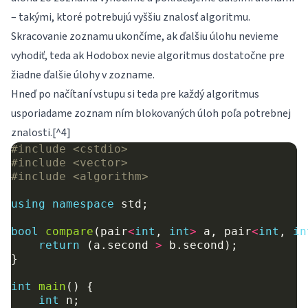
– takými, ktoré potrebujú vyššiu znalosť algoritmu.
Skracovanie zoznamu ukončíme, ak ďalšiu úlohu nevieme
vyhodiť, teda ak Hodobox nevie algoritmus dostatočne pre
žiadne ďalšie úlohy v zozname.
Hneď po načítaní vstupu si teda pre každý algoritmus
usporiadame zoznam ním blokovaných úloh poľa potrebnej
znalosti.[^4]
#include
<cstdio>
#include
<vector>
#include
<algorithm>
using
namespace
std
;
bool
compare
(
pair
<
int
,
int
>
a
,
pair
<
int
,
in
return
(
a
.
second
>
b
.
second
);
}
int
main
()
{
int
n
;