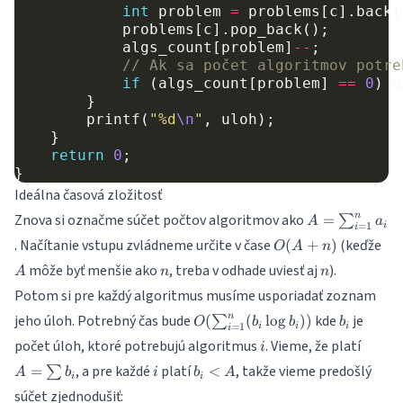
int
problem
=
problems
[
c
].
back
(
problems
[
c
].
pop_back
();
algs_count
[
problem
]
--
;
// Ak sa počet algoritmov potre
if
(
algs_count
[
problem
]
==
0
)
u
}
printf
(
"%d
\n
"
,
uloh
);
}
return
0
;
}
Ideálna časová zložitosť
A =
n
Znova si označme súčet počtov algoritmov ako
=
∑
A
a
=
1
i
i
\sum_{i=1}^
O(A
A
. Načítanie vstupu zvládneme určite v čase
(keďže
(
+
)
O
A
n
a_i
+ n)
n
n
môže byť menšie ako
, treba v odhade uviesť aj
).
A
n
n
Potom si pre každý algoritmus musíme
usporiadať
zoznam
O(\sum_{i=1}^{n}
b_i
n
jeho úloh. Potrebný čas bude
kde
je
(
(
l
o
g
))
∑
O
b
b
b
=
1
i
i
i
i
(b_i\log b_i))
i
A =
počet úloh, ktoré potrebujú algoritmus
. Vieme, že platí
i
\sum
i
b_i
, a pre každé
platí
, takže vieme predošlý
=
<
∑
A
b
i
b
A
b_i
i
i
<
súčet zjednodušiť: