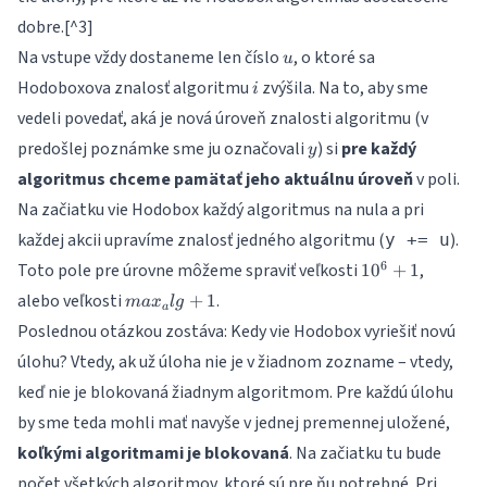
dobre.[^3]
u
Na vstupe vždy dostaneme len číslo
, o ktoré sa
u
i
Hodoboxova znalosť algoritmu
zvýšila. Na to, aby sme
i
vedeli povedať, aká je nová úroveň znalosti algoritmu (v
y
predošlej poznámke sme ju označovali
) si
pre každý
y
algoritmus chceme pamätať jeho aktuálnu úroveň
v poli.
Na začiatku vie Hodobox každý algoritmus na nula a pri
každej akcii upravíme znalosť jedného algoritmu (
).
y += u
10^6+1
6
Toto pole pre úrovne môžeme spraviť veľkosti
,
1
0
+
1
max_alg+1
alebo veľkosti
.
+
1
ma
x
l
g
a
Poslednou otázkou zostáva: Kedy vie Hodobox vyriešiť novú
úlohu? Vtedy, ak už úloha nie je v žiadnom zozname – vtedy,
keď nie je blokovaná žiadnym algoritmom. Pre každú úlohu
by sme teda mohli mať navyše v jednej premennej uložené,
koľkými algoritmami je blokovaná
. Na začiatku tu bude
počet všetkých algoritmov, ktoré sú pre ňu potrebné. Pri