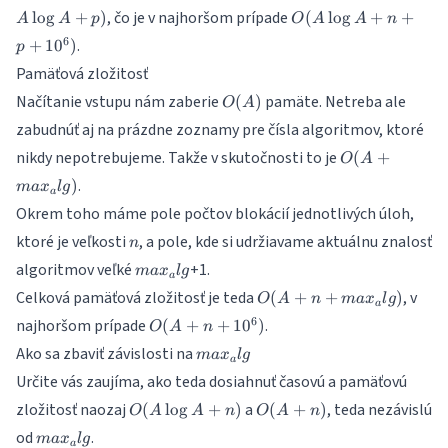
max_alg
O(A\log
, čo je v najhoršom prípade
l
o
g
+
)
(
l
o
g
+
+
A
A
p
O
A
A
n
+ A\log
A + n +
6
.
+
1
0
)
A + p)
p
p +
Pamäťová zložitosť
10^6)
O(A)
Načítanie vstupu nám zaberie
pamäte. Netreba ale
(
)
O
A
zabudnúť aj na prázdne zoznamy pre čísla algoritmov, ktoré
O(A +
nikdy nepotrebujeme. Takže v skutočnosti to je
(
+
O
A
max_alg)
.
)
ma
x
l
g
a
Okrem toho máme pole počtov blokácií jednotlivých úloh,
n
ktoré je veľkosti
, a pole, kde si udržiavame aktuálnu znalosť
n
max_alg
algoritmov veľké
+1.
ma
x
l
g
a
O(A+n+max_alg)
Celková pamäťová zložitosť je teda
, v
(
+
+
)
O
A
n
ma
x
l
g
a
O(A+n+10^6)
6
najhoršom prípade
.
(
+
+
1
0
)
O
A
n
max_alg
Ako sa zbaviť závislosti na
ma
x
l
g
a
Určite vás zaujíma, ako teda dosiahnuť časovú a pamäťovú
O(A\log
O(A
zložitosť naozaj
a
, teda nezávislú
(
l
o
g
+
)
(
+
)
O
A
A
n
O
A
n
A + n)
+ n)
max_alg
od
.
ma
x
l
g
a