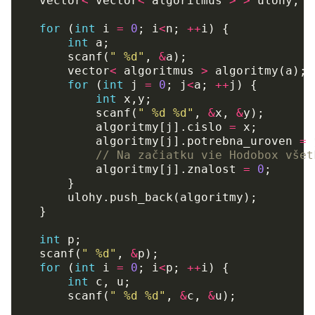
vector
<
vector
<
algoritmus
>
>
ulohy
;
for
(
int
i
=
0
;
i
<
n
;
++
i
)
{
int
a
;
scanf
(
" %d"
,
&
a
);
vector
<
algoritmus
>
algoritmy
(
a
);
for
(
int
j
=
0
;
j
<
a
;
++
j
)
{
int
x
,
y
;
scanf
(
" %d %d"
,
&
x
,
&
y
);
algoritmy
[
j
].
cislo
=
x
;
algoritmy
[
j
].
potrebna_uroven
=
// Na začiatku vie Hodobox všet
algoritmy
[
j
].
znalost
=
0
;
}
ulohy
.
push_back
(
algoritmy
);
}
int
p
;
scanf
(
" %d"
,
&
p
);
for
(
int
i
=
0
;
i
<
p
;
++
i
)
{
int
c
,
u
;
scanf
(
" %d %d"
,
&
c
,
&
u
);