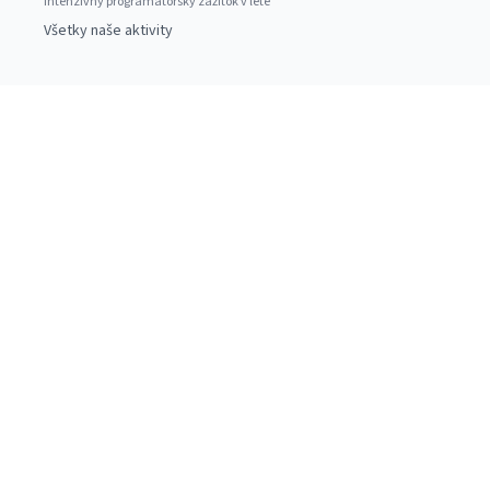
Intenzívny programátorský zážitok v lete
Všetky naše aktivity