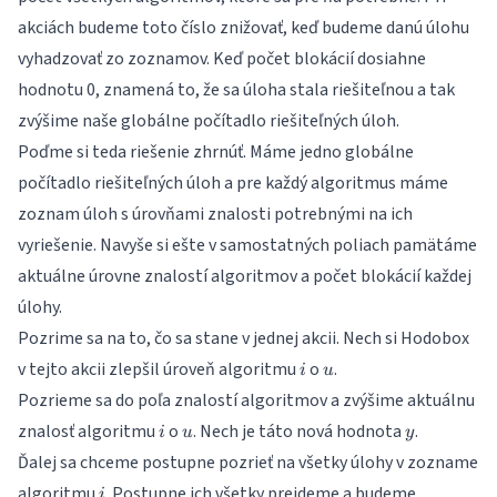
akciách budeme toto číslo znižovať, keď budeme danú úlohu
vyhadzovať zo zoznamov. Keď počet blokácií dosiahne
hodnotu 0, znamená to, že sa úloha stala riešiteľnou a tak
zvýšime naše globálne počítadlo riešiteľných úloh.
Poďme si teda riešenie zhrnúť. Máme jedno globálne
počítadlo riešiteľných úloh a pre každý algoritmus máme
zoznam úloh s úrovňami znalosti potrebnými na ich
vyriešenie. Navyše si ešte v samostatných poliach pamätáme
aktuálne úrovne znalostí algoritmov a počet blokácií každej
úlohy.
Pozrime sa na to, čo sa stane v jednej akcii. Nech si Hodobox
i
u
v tejto akcii zlepšil úroveň algoritmu
o
.
i
u
Pozrieme sa do poľa znalostí algoritmov a zvýšime aktuálnu
i
u
y
znalosť algoritmu
o
. Nech je táto nová hodnota
.
i
u
y
Ďalej sa chceme postupne pozrieť na všetky úlohy v zozname
i
algoritmu
. Postupne ich všetky prejdeme a budeme
i