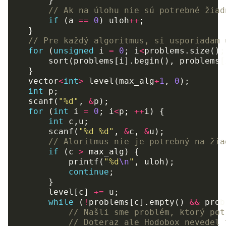
}
// Ak na úlohu nie sú potrebné žiad
if
(
a
==
0
)
uloh
++
;
}
// Pre každý algoritmus, si usporiadam 
for
(
unsigned
i
=
0
;
i
<
problems
.
size
();
sort
(
problems
[
i
].
begin
(),
problems
[
}
vector
<
int
>
level
(
max_alg
+
1
,
0
);
int
p
;
scanf
(
"%d"
,
&
p
);
for
(
int
i
=
0
;
i
<
p
;
++
i
)
{
int
c
,
u
;
scanf
(
"%d %d"
,
&
c
,
&
u
);
// Aloritmus nie je potrebný na žia
if
(
c
>
max_alg
)
{
printf
(
"%d
\n
"
,
uloh
);
continue
;
}
level
[
c
]
+=
u
;
while
(
!
problems
[
c
].
empty
()
&&
prob
// Našli sme problém, ktorý pot
// Doteraz ale Hodobox nevedel 