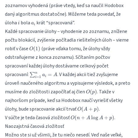
zoznamov vyhodená (práve vtedy, keď sa naučil Hodobox
daný algoritmus dostatočne). Môžeme teda povedať, že
i
a_i
úloha
bola
krát “spracovaná”.
i
a
i
Každé spracovanie úlohy – vyhodenie zo zoznamu, znížene
počtu blokácií, zvýšenie počítadla riešiteľných úloh – vieme
O(1)
robiť v čase
(práve vďaka tomu, že úlohy vždy
(
1
)
O
odstraňujeme z konca zoznamu). Sčítaním počtov
spracovaní každej úlohy dostávame celkový počet
\sum_{i=1}^{n}
n
spracovaní:
. V každej akcii tiež zvyšujeme
=
∑
a
A
=
1
i
i
a_i = A
úroveň naučeného algoritmu a vypisujeme výsledok, a preto
O(p)
musíme do zložitosti započítať aj člen
. Takže v
(
)
O
p
najhoršom prípade, keď sa Hodobox naučí vyriešiť všetky
O(A+p)
úlohy, bude spracovanie akcií trvať
.
(
+
)
O
A
p
O(n
V súčte je teda časová zložitosť
.
(
+
l
o
g
+
)
O
n
A
A
p
+
Naozajstná časová zložitosť
A\log
Možno ste si už všimli, že tu niečo nesedí. Veď naše veľké,
A +