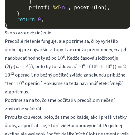
}
printf
(
"%d
\n
"
,
pocet_uloh
);
}
return
0
;
}
Skoro vzorové riešenie
Predošlé riešenie funguje, ale pozrime sa, či by vyriešilo
p
n
A
úlohu aj pre najväčšie vstupy. Tam môžu premenné
,
aj
p
n
A
10^6
O(p(n
6
nadobúdať hodnoty až po
. Keďže časová zložitosť je
1
0
10^6\cdot
6
6
6
, bolo by to rádovo až
(
(
+
))
1
0
⋅
(
1
0
+
1
0
))
=
2
⋅
O
p
n
A
(10^6 + 10^6))
12
operácií, no bežný počítač zvláda za sekundu približne
1
0
=
10^9
9
“len”
operácií. Pokúsme sa teda navrhnúť efektívnejší
1
0
2\cdot10^{12}
algoritmus.
Pozrime sa na to, čo sme počítali v predošlom riešení
zbytočne veľakrát.
Prvou takou vecou bolo, že sme po každej akcii prešli všetky
úlohy, a spočítali tie, ktoré vie Hodobox vyriešiť. Po jednej
akcii sa ale výsledok (počet riešiteľných úloh) nezmení o veľa.