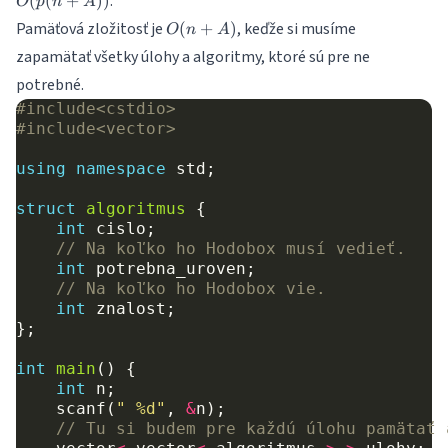
.
(
(
+
))
O
p
n
A
O(p(n+A))
O(n+A)
Pamäťová zložitosť je
, keďže si musíme
(
+
)
O
n
A
zapamätať všetky úlohy a algoritmy, ktoré sú pre ne
potrebné.
#include
<cstdio>
#include
<vector>
using
namespace
std
;
struct
algoritmus
{
int
cislo
;
// Na koľko ho Hodobox musí vedieť.
int
potrebna_uroven
;
// Na koľko ho Hodobox vie.
int
znalost
;
};
int
main
()
{
int
n
;
scanf
(
" %d"
,
&
n
);
// Tu si budem pre každú úlohu pamätať 