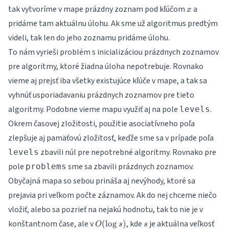
x
tak vytvoríme v mape prázdny zoznam pod kľúčom
a
x
pridáme tam aktuálnu úlohu. Ak sme už algoritmus predtým
videli, tak len do jeho zoznamu pridáme úlohu.
To nám vyrieši problém s inicializáciou prázdnych zoznamov
pre algoritmy, ktoré žiadna úloha nepotrebuje. Rovnako
vieme aj prejsť iba všetky existujúce kľúče v mape, a tak sa
vyhnúť usporiadavaniu prázdnych zoznamov pre tieto
algoritmy. Podobne vieme mapu využiť aj na pole
.
levels
Okrem časovej zložitosti, použitie asociatívneho poľa
zlepšuje aj pamäťovú zložitosť, keďže sme sa v prípade poľa
zbavili núl pre nepotrebné algoritmy. Rovnako pre
levels
pole
sme sa zbavili prázdnych zoznamov.
problems
Obyčajná mapa so sebou prináša aj nevýhody, ktoré sa
prejavia pri veľkom počte záznamov. Ak do nej chceme niečo
vložiť, alebo sa pozrieť na nejakú hodnotu, tak to nie je v
O(\log
s
konštantnom čase, ale v
, kde
je aktuálna veľkosť
(
l
o
g
)
O
s
s