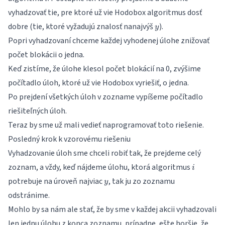
vyhadzovať tie, pre ktoré už vie Hodobox algoritmus dosť
y
dobre (tie, ktoré vyžadujú znalosť nanajvýš
).
y
Popri vyhadzovaní chceme každej vyhodenej úlohe znižovať
počet blokácii o jedna.
Keď zistíme, že úlohe klesol počet blokácií na 0, zvýšime
počítadlo úloh, ktoré už vie Hodobox vyriešiť, o jedna.
Po prejdení všetkých úloh v zozname vypíšeme počítadlo
riešiteľných úloh.
Teraz by sme už mali vedieť naprogramovať toto riešenie.
Posledný krok k vzorovému riešeniu
Vyhadzovanie úloh sme chceli robiť tak, že prejdeme celý
i
zoznam, a vždy, keď nájdeme úlohu, ktorá algoritmus
i
y
potrebuje na úroveň najviac
, tak ju zo zoznamu
y
odstránime.
Mohlo by sa nám ale stať, že by sme v každej akcii vyhadzovali
len jednu úlohu z konca zoznamu, prípadne, ešte horšie, že