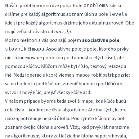
Naším problémom sú dve polia. Pole
kde si
problems
držíme pre každý algoritmus zoznam úloh a pole
levels
kde si pre každý algoritmus držíme jeho aktuálnu úroveň. Obe
max_alg
majú veľkosť závislú od
.
ma
x
l
g
a
Možno niektorí z vás poznajú pojem
asociatívne pole
,
či
. Asociatívne pole je pole, ktorého prvky
slovník
mapa
nie sú indexované pomocou postupnosti celých čísel, ale
pomocou kľúčov. Kľúčom môže byť číslo, textový reťazec a
iné. Medzi operácie ktoré vieme s mapou robiť patrí: pozrieť
sa na hodnotu pod kľúčom, zmeniť hodnotu pod kľúčom,
vytvoriť nový kľúč, prejsť všetky kľúče atď.
V našom prípade by sme teda zvolili mapu, kde kľúče budú
celé čísla – konkrétne čísla algoritmov. Ale iba tých, ktoré
naozaj potrebuje nejaká úloha. Pod týmto kľúčom by bol
zoznam dvojíc: úloha a úroveň. Vždy, keď prvýkrát narazíme
x
na algoritmus
, ktorý zatiaľ žiadna úloha nepotrebovala,
x