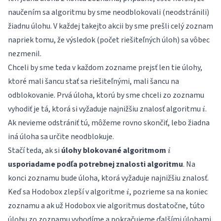
naučením sa algoritmu by sme neodblokovali (neodstránili)
žiadnu úlohu. V každej takejto akcii by sme prešli celý zoznam
napriek tomu, že výsledok (počet riešiteľných úloh) sa vôbec
nezmenil.
Chceli by sme teda v každom zozname prejsť len tie úlohy,
ktoré mali šancu stať sa riešiteľnými, mali šancu na
odblokovanie. Prvá úloha, ktorú by sme chceli zo zoznamu
i
vyhodiť je tá, ktorá si vyžaduje najnižšiu znalosť algoritmu
.
i
Ak nevieme odstrániť tú, môžeme rovno skončiť, lebo žiadna
iná úloha sa určite neodblokuje.
i
Stačí teda, ak si
úlohy blokované algoritmom
i
usporiadame podľa potrebnej znalosti algoritmu
. Na
konci zoznamu bude úloha, ktorá vyžaduje najnižšiu znalosť.
i
Keď sa Hodobox zlepší v algoritme
, pozrieme sa na koniec
i
zoznamu a ak už Hodobox vie algoritmus dostatočne, túto
úlohu zo zoznamu vyhodíme a pokračujeme ďalšími úlohami