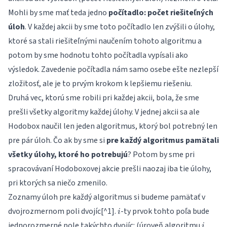
Mohli by sme mať teda jedno
počítadlo: počet riešiteľných
úloh
. V každej akcii by sme toto počítadlo len zvýšili o úlohy,
ktoré sa stali riešiteľnými naučením tohoto algoritmu a
potom by sme hodnotu tohto počítadla vypísali ako
výsledok. Zavedenie počítadla nám samo osebe ešte nezlepší
zložitosť, ale je to prvým krokom k lepšiemu riešeniu.
Druhá vec, ktorú sme robili pri každej akcii, bola, že sme
prešli všetky algoritmy každej úlohy. V jednej akcii sa ale
Hodobox naučil len jeden algoritmus, ktorý bol potrebný len
pre pár úloh. Čo ak by sme si
pre každý algoritmus pamätali
všetky úlohy, ktoré ho potrebujú
? Potom by sme pri
spracovávaní Hodoboxovej akcie prešli naozaj iba tie úlohy,
pri ktorých sa niečo zmenilo.
Zoznamy úloh pre každý algoritmus si budeme pamätať v
i
dvojrozmernom poli dvojíc[^1].
-ty prvok tohto poľa bude
i
i
jednorozmerné pole takýchto dvojíc: (úroveň algoritmu
i