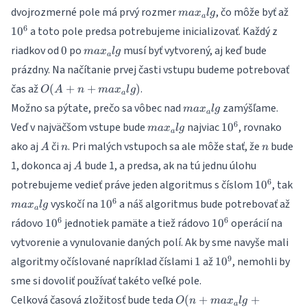
p)
max_alg
10^
dvojrozmerné pole má prvý rozmer
, čo môže byť až
ma
x
l
g
a
6
a toto pole predsa potrebujeme inicializovať. Každý z
1
0
0
max_alg
riadkov od
po
musí byť vytvorený, aj keď bude
0
ma
x
l
g
a
prázdny. Na načítanie prvej časti vstupu budeme potrebovať
O(A + n
čas až
.
(
+
+
)
O
A
n
ma
x
l
g
a
+
max_alg
Možno sa pýtate, prečo sa vôbec nad
zamýšľame.
ma
x
l
g
max_alg)
a
max_alg
10^6
6
Veď v najväčšom vstupe bude
najviac
, rovnako
1
0
ma
x
l
g
a
A
n
n
ako aj
či
. Pri malých vstupoch sa ale môže stať, že
bude
A
n
n
A
1, dokonca aj
bude 1, a predsa, ak na tú jednu úlohu
A
10^6
ma
6
potrebujeme vedieť práve jeden algoritmus s číslom
, tak
1
0
10^6
6
vyskočí na
a náš algoritmus bude potrebovať až
1
0
ma
x
l
g
a
10^6
10^6
6
6
rádovo
jednotiek pamäte a tiež rádovo
operácií na
1
0
1
0
vytvorenie a vynulovanie daných polí. Ak by sme navyše mali
1
10^9
9
algoritmy očíslované napríklad číslami
až
, nemohli by
1
1
0
sme si dovoliť používať takéto veľké pole.
O(n +
Celková časová zložitosť bude teda
(
+
+
O
n
ma
x
l
g
a