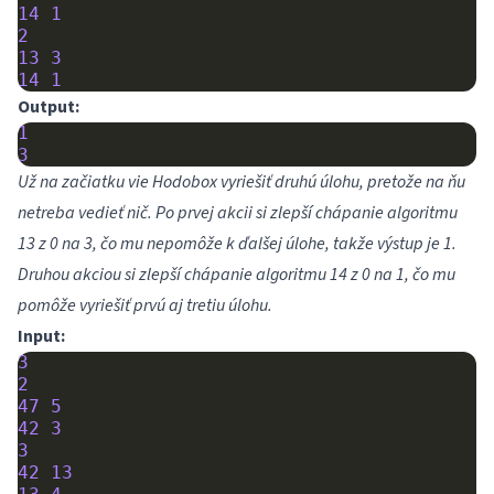
14
1
2
13
3
14
1
Output:
1
3
Už na začiatku vie Hodobox vyriešiť druhú úlohu, pretože na ňu
netreba vedieť nič. Po prvej akcii si zlepší chápanie algoritmu
13 z 0 na 3, čo mu nepomôže k ďalšej úlohe, takže výstup je 1.
Druhou akciou si zlepší chápanie algoritmu 14 z 0 na 1, čo mu
pomôže vyriešiť prvú aj tretiu úlohu.
Input:
3
2
47
5
42
3
3
42
13