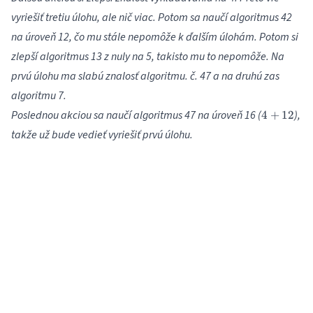
vyriešiť tretiu úlohu, ale nič viac. Potom sa naučí algoritmus 42
na úroveň 12, čo mu stále nepomôže k ďalším úlohám. Potom si
zlepší algoritmus 13 z nuly na 5, takisto mu to nepomôže. Na
prvú úlohu ma slabú znalosť algoritmu. č. 47 a na druhú zas
algoritmu 7.
4
Poslednou akciou sa naučí algoritmus 47 na úroveň 16 (
),
4
+
12
+
takže už bude vedieť vyriešiť prvú úlohu.
12