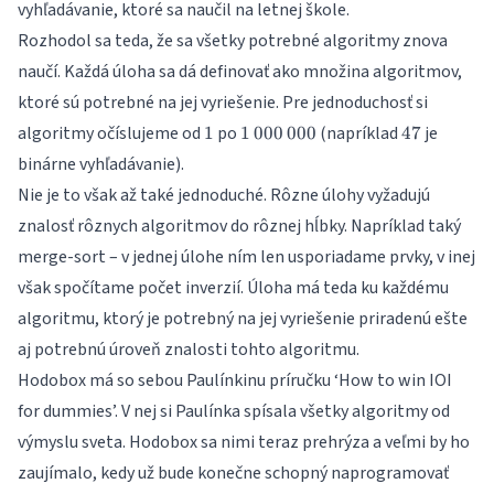
vyhľadávanie, ktoré sa naučil na
letnej škole
.
Rozhodol sa teda, že sa všetky potrebné algoritmy znova
naučí. Každá úloha sa dá definovať ako množina algoritmov,
ktoré sú potrebné na jej vyriešenie. Pre jednoduchosť si
1
1\,000\,000
47
algoritmy očíslujeme od
po
(napríklad
je
1
1
000
000
47
binárne vyhľadávanie).
Nie je to však až také jednoduché. Rôzne úlohy vyžadujú
znalosť rôznych algoritmov do rôznej hĺbky. Napríklad taký
merge-sort – v jednej úlohe ním len usporiadame prvky, v inej
však spočítame počet inverzií. Úloha má teda ku každému
algoritmu, ktorý je potrebný na jej vyriešenie priradenú ešte
aj potrebnú úroveň znalosti tohto algoritmu.
Hodobox má so sebou Paulínkinu príručku ‘How to win IOI
for dummies’. V nej si Paulínka spísala všetky algoritmy od
výmyslu sveta. Hodobox sa nimi teraz prehrýza a veľmi by ho
zaujímalo, kedy už bude konečne schopný naprogramovať