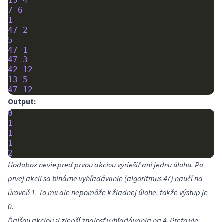
13
4
7
6
1
47
2
5
47
1
47
3
42
12
13
5
47
12
Output:
0
1
1
1
2
Hodobox nevie pred prvou akciou vyriešiť ani jednu úlohu. Po
prvej akcii sa binárne vyhľadávanie (algoritmus 47) naučí na
úroveň 1. To mu ale nepomôže k žiadnej úlohe, takže výstup je
0.
Ďalšou akciou si zlepší znalosť vyhľadávania na 4. Preto vie