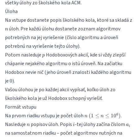
všetky úlohy zo školského kola ACM.
Úloha
n
Na vstupe dostanete popis školského kola, ktoré sa skladá z
úloh. Pre každú úlohu dostanete zoznam algoritmov
n
potrebných na jej vyriešenie (číslo algoritmu a úroveň
potrebnú na vyriešenie tejto úlohy).
p
Potom nasleduje
Hodoboxových akcií, kde si vždy zlepší
p
chápanie nejakého algoritmu o istú úroveň. Na začiatku
Hodobox nevie nič (jeho úroveň znalosti každého algoritmu
0
je
).
0
Vašou úlohou je po každej akcii vypísať, koľko úloh zo
školského kola je už Hodobox schopný vyriešiť.
Formát vstupu
n ~ (1
6
Na prvom riadku vstupu je počet úloh
.
(
1
≤
≤
1
0
)
n
n
\leq
n
i
a_i
Nasleduje
popisov úloh. Popis
-tej úlohy začína číslom
n
i
a
n
i
na samostatnom riadku – počet algoritmov nutných na
\leq