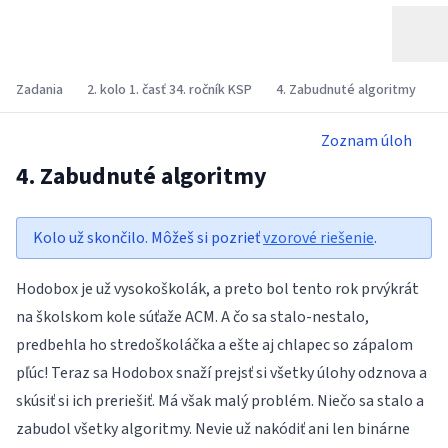
Zadania
2. kolo 1. časť 34. ročník KSP
4. Zabudnuté algoritmy
Zoznam úloh
4. Zabudnuté algoritmy
Kolo už skončilo. Môžeš si pozrieť
vzorové riešenie
.
Hodobox je už vysokoškolák, a preto bol tento rok prvýkrát
na školskom kole súťaže ACM. A čo sa stalo-nestalo,
predbehla ho stredoškoláčka a ešte aj chlapec so zápalom
pľúc! Teraz sa Hodobox snaží prejsť si všetky úlohy odznova a
skúsiť si ich preriešiť. Má však malý problém. Niečo sa stalo a
zabudol všetky algoritmy. Nevie už nakódiť ani len binárne