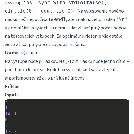
a výstup:
ios::sync_with_stdio(false);
Na vypisovanie nového
cin.tie(0); cout.tie(0);
riadku tiež nepoužívajte
, ale znak nového riadku
.
endl
'\n'
V pomalších jazykoch sa nemusí dať získať plný počet bodov
na testovacích vstupoch. Za optimálne riešenie však stále
viete získať plný počet za popis riešenia.
Formát výstupu
p
j
Na výstupe bude
riadkov. Na
-tom riadku bude jedno číslo –
p
j
počet úloh ktoré vie Hodobox vyriešiť, keď sa už zlepšil v
c_1
c_j
algoritmoch
až
o príslušné úrovne.
c
c
1
j
Príklad
Input:
3
1
14
1
0
2
13
3