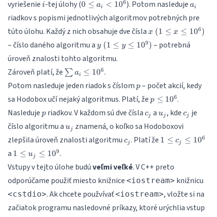
10^6)
i
0
a_i
6
vyriešenie
-tej úlohy (
). Potom nasleduje
0
≤
<
1
0
i
a
a
i
i
\leq
riadkov s popismi jednotlivých algoritmov potrebných pre
a_i
x ~ (1
6
túto úlohu. Každý z nich obsahuje dve čísla
<
(
1
≤
≤
1
0
)
x
x
\leq
10^6
y ~ (1
9
– číslo daného algoritmu a
– potrebná
(
1
≤
≤
1
0
)
y
y
x
\leq
úroveň znalosti tohto algoritmu.
\leq
y
10^6)
\sum
6
Zároveň platí, že
.
≤
1
0
\leq
∑
a
i
a_i
10^9)
p
Potom nasleduje jeden riadok s číslom
– počet akcií, kedy
p
\leq
p
6
sa Hodobox učí nejaký algoritmus. Platí, že
.
10^6
≤
1
0
p
\leq
p
c_j
u_j
c_j
Nasleduje
riadkov. V každom sú dve čísla
a
, kde
je
p
c
u
c
10^6
j
j
j
u_j
číslo algoritmu a
znamená, o koľko sa Hodoboxovi
u
j
c_j
1
6
zlepšila úroveň znalosti algoritmu
. Platí že
1
≤
≤
1
0
c
c
j
j
\leq
1
9
a
.
1
≤
≤
1
0
u
c_j
j
\leq
Vstupy v tejto úlohe budú
veľmi veľké
. V C++ preto
\leq
u_j
10^6
odporúčame použiť miesto knižnice
knižnicu
\leq
<iostream>
10^9
. Ak chcete použvívať
, vložte si na
<cstdio>
<iostream>
začiatok programu nasledovné príkazy, ktoré urýchlia vstup