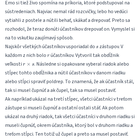
Emo si tiež živo spomína na príkoria, ktoré podstupoval na
sústredeniach. Najviac nemal rád rozcvičky, lebo ho vedúci
vytiahli z postele a nútili behať, skákať a drepovať. Preto sa
rozhodol, že teraz donúti účastníkov drepovať on. Vymyslel si
na to vskutku zaujímavý spôsob.
s
Najskôr všetkých účastníkov usporiadal do
zástupov. V
s
r
každom z nich bolo
účastníkov. Vytvoril tak obdĺžnik
r
r
veľkosti
. Následne si opakovane vyberal riadok alebo
×
r
s
\times
stĺpec tohto obdĺžnika a nútil účastníkov v danom riadku
s
alebo stĺpci spraviť poldrep. To znamená, že ak účastník stál,
tak si musel čupnúť a ak čupel, tak sa musel postaviť.
Ak napríklad ukázal na tretí stĺpec, všetci účastníci v treťom
zástupe si museli čupnúť a ostatní ostali stáť. Ak potom
ukázal na druhý riadok, tak všetci účastníci v druhom riadku si
museli čupnúť, okrem účastníka, ktorý bol v druhom riadku a
treťom stĺpci. Ten totiž už čupel a preto sa musel postaviť.