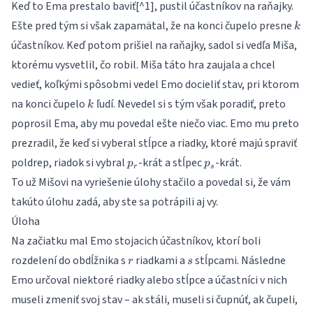
Keď to Ema prestalo baviť[^1], pustil účastníkov na raňajky.
k
Ešte pred tým si však zapamätal, že na konci čupelo presne
k
účastníkov. Keď potom prišiel na raňajky, sadol si vedľa Miša,
ktorému vysvetlil, čo robil. Miša táto hra zaujala a chcel
vedieť, koľkými spôsobmi vedel Emo docieliť stav, pri ktorom
k
na konci čupelo
ľudí. Nevedel si s tým však poradiť, preto
k
poprosil Ema, aby mu povedal ešte niečo viac. Emo mu preto
prezradil, že keď si vyberal stĺpce a riadky, ktoré majú spraviť
p_r
p_s
poldrep, riadok si vybral
-krát a stĺpec
-krát.
p
p
r
s
To už Mišovi na vyriešenie úlohy stačilo a povedal si, že vám
takúto úlohu zadá, aby ste sa potrápili aj vy.
Úloha
Na začiatku mal Emo stojacich účastníkov, ktorí boli
r
s
rozdelení do obdĺžnika s
riadkami a
stĺpcami. Následne
r
s
Emo určoval niektoré riadky alebo stĺpce a účastníci v nich
museli zmeniť svoj stav – ak stáli, museli si čupnúť, ak čupeli,