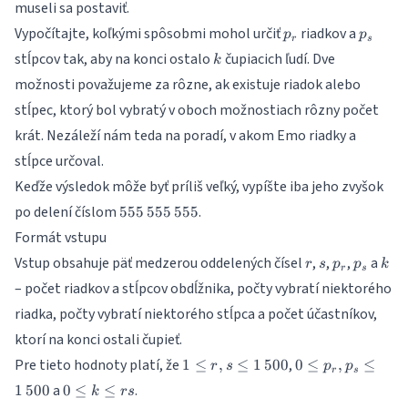
museli sa postaviť.
p_r
p_s
Vypočítajte, koľkými spôsobmi mohol určiť
riadkov a
p
p
r
s
k
stĺpcov tak, aby na konci ostalo
čupiacich ľudí. Dve
k
možnosti považujeme za rôzne, ak existuje riadok alebo
stĺpec, ktorý bol vybratý v oboch možnostiach rôzny počet
krát. Nezáleží nám teda na poradí, v akom Emo riadky a
stĺpce určoval.
Keďže výsledok môže byť príliš veľký, vypíšte iba jeho zvyšok
555\,555\,555
po delení číslom
.
555
555
555
Formát vstupu
r
s
p_r
p_s
k
Vstup obsahuje päť medzerou oddelených čísel
,
,
,
a
r
s
p
p
k
r
s
– počet riadkov a stĺpcov obdĺžnika, počty vybratí niektorého
riadka, počty vybratí niektorého stĺpca a počet účastníkov,
ktorí na konci ostali čupieť.
1 \leq
0 \leq
Pre tieto hodnoty platí, že
,
1
≤
,
≤
1
500
0
≤
,
≤
r
s
p
p
r
s
r,s
p_r,p_s
0
a
.
1
500
0
≤
≤
k
rs
\leq
\leq
\leq