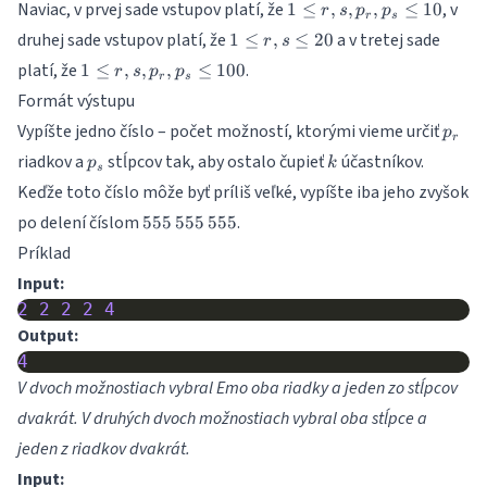
1 \leq
Naviac, v prvej sade vstupov platí, že
, v
1\,500
1
≤
,
,
1\,500
,
≤
10
r
s
p
p
k
r
s
r,s,p_r,p_s
1
druhej sade vstupov platí, že
a v tretej sade
\leq
1
≤
,
≤
20
r
s
\leq 10
\leq
rs
1 \leq
platí, že
.
1
≤
,
,
,
≤
100
r
s
p
p
r,s
r
s
r,s,p_r,p_s
Formát výstupu
\leq
\leq 100
20
p_r
Vypíšte jedno číslo – počet možností, ktorými vieme určiť
p
r
p_s
k
riadkov a
stĺpcov tak, aby ostalo čupieť
účastníkov.
p
k
s
Keďže toto číslo môže byť príliš veľké, vypíšte iba jeho zvyšok
555\,555\,555
po delení číslom
.
555
555
555
Príklad
Input:
2
2
2
2
4
Output:
4
V dvoch možnostiach vybral Emo oba riadky a jeden zo stĺpcov
dvakrát. V druhých dvoch možnostiach vybral oba stĺpce a
jeden z riadkov dvakrát.
Input: