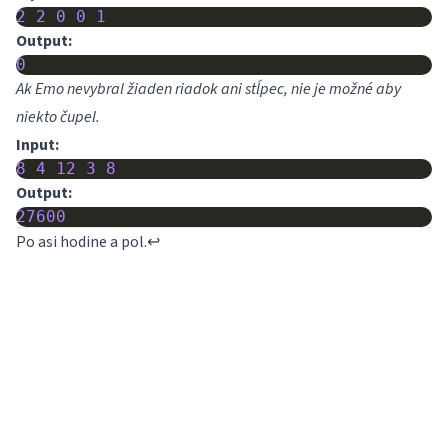
2
2
0
0
1
Output:
0
Ak Emo nevybral žiaden riadok ani stĺpec, nie je možné aby
niekto čupel.
Input:
8
4
12
3
8
Output:
27600
Po asi hodine a pol.
↩