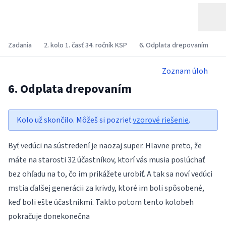
Zadania
2. kolo 1. časť 34. ročník KSP
6. Odplata drepovaním
Zoznam úloh
6. Odplata drepovaním
Kolo už skončilo. Môžeš si pozrieť
vzorové riešenie
.
Byť vedúci na sústredení je naozaj super. Hlavne preto, že
máte na starosti 32 účastníkov, ktorí vás musia poslúchať
bez ohľadu na to, čo im prikážete urobiť. A tak sa noví vedúci
mstia ďalšej generácii za krivdy, ktoré im boli spôsobené,
keď boli ešte účastníkmi. Takto potom tento kolobeh
pokračuje donekonečna