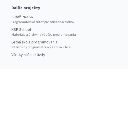
Ďalšie projekty
Súťaž PRASK
Programátorská súťaž pre základoškolákov
KSP School
Materiály a úlohy na výučbu programovania
Letná škola programovania
Intenzívny programátorský zážitok v lete
Všetky naše aktivity