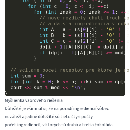
for
(
int
b
=
0
;
b
<=
i
;
++
b
)
for
(
int
c
=
0
;
c
<=
i
;
++
c
)
for
(
int
znak
=
0
;
znak
<=
1
;
++
z
// nove rozdiely chuti troch co
// a dalsia ingrediencia v coko
int
A
=
a
+
(
s
[
0
][
i
]
-
'0'
!=
z
int
B
=
b
+
(
s
[
1
][
i
]
-
'0'
!=
z
int
C
=
c
+
(
s
[
2
][
i
]
-
'0'
!=
z
dp
[
i
+
1
][
A
][
B
][
C
]
+=
dp
[
i
][
a
][
if
(
dp
[
i
+
1
][
A
][
B
][
C
]
>=
mod
)
}
// scitame pocet receptov pre ktore je ro
int
sum
=
0
;
for
(
int
k
=
0
;
k
<=
n
;
++
k
)
sum
+=
dp
[
n
]
cout
<<
sum
%
mod
<<
"
\n
"
;
}
Myšlienka vzorového riešenia
Dôležité je všimnúť si, že na poradí ingrediencií vôbec
nezáleží a jediné dôležité sú tieto štyri počty:
počet ingrediencií, v ktorých sú druhá a tretia čokoláda