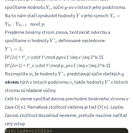
Y_v
y
spočítame hodnotu
, súčin
-ov v listoch jeho podstromu.
Y
y
v
Y
Y_v =
Na to nám stačí vynásobiť hodnoty
v jeho synoch:
=
Y
Y
v
Y_{2v}
.
⋅
mod
Y
Y
p
2
2
+
1
\cdot
v
v
Prejdeme binárny strom znova, tentokrát odvrchu a
Y_{2v+1
\mod p
Y’_v
spočítame si hodnoty
definované nasledovne:
’
Y
v
Y’_1
,
’
=
1
Y
1
= 1
pre
$Y’
{2v} = Y’_v \cdot Y
\mod p
1 \leq v \leq 2^k-1
$
p
re
,
$Y’
{2v+1} = Y’_v \cdot Y
\mod p
1 \leq v \leq 2^k-1
$
,
p
re
pre
Y’_v
y
Rozmyslite si, že hodnoty
predstavujú súčin všetkých
’
Y
y
v
v
Y’
okrem
tých v listoch podsromu
, takže hodnoty
v listoch
’
v
Y
stromu sú hľadané súčiny.
Celé to vieme spočítať dvoma prechodmi binárneho stromu v
O(n)
O(n)
čase
. Pamäťová zložitosť riešenia je tiež
. Lepšiu
(
)
(
)
O
n
O
n
časovú zložitosť dosiahnuť nevieme, pretože musíme načítať
celý vstup.
#include
<cstdio>