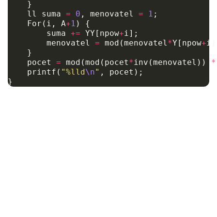
}
ll
suma
=
0
,
menovatel
=
1
;
For
(
i
,
A
+
1
)
{
suma
+=
YY
[
npow
+
i
];
menovatel
=
mod
(
menovatel
*
Y
[
npow
+
i
]
}
pocet
=
mod
(
mod
(
pocet
*
inv
(
menovatel
))
*
printf
(
"%lld
\n
"
,
pocet
);
}