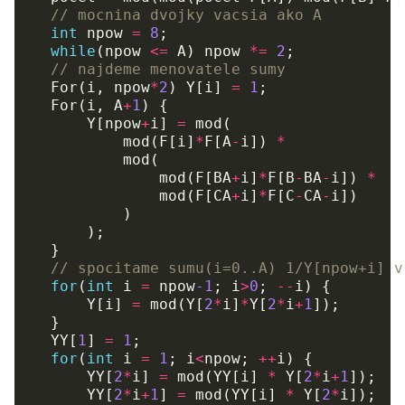
// mocnina dvojky vacsia ako A
int
npow
=
8
;
while
(
npow
<=
A
)
npow
*=
2
;
// najdeme menovatele sumy
For
(
i
,
npow
*
2
)
Y
[
i
]
=
1
;
For
(
i
,
A
+
1
)
{
Y
[
npow
+
i
]
=
mod
(
mod
(
F
[
i
]
*
F
[
A
-
i
])
*
mod
(
mod
(
F
[
BA
+
i
]
*
F
[
B
-
BA
-
i
])
*
mod
(
F
[
CA
+
i
]
*
F
[
C
-
CA
-
i
])
)
);
}
// spocitame sumu(i=0..A) 1/Y[npow+i] v
for
(
int
i
=
npow
-1
;
i
>
0
;
--
i
)
{
Y
[
i
]
=
mod
(
Y
[
2
*
i
]
*
Y
[
2
*
i
+
1
]);
}
YY
[
1
]
=
1
;
for
(
int
i
=
1
;
i
<
npow
;
++
i
)
{
YY
[
2
*
i
]
=
mod
(
YY
[
i
]
*
Y
[
2
*
i
+
1
]);
YY
[
2
*
i
+
1
]
=
mod
(
YY
[
i
]
*
Y
[
2
*
i
]);