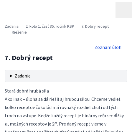
Zadania
2. kolo 1. časť 35. ročník KSP
7. Dobrý recept
Riešenie
Zoznam úloh
7. Dobrý recept
Zadanie
Stará dobrá hrubá sila
Ako inak – úloha sa dá riešiť aj hrubou silou. Chceme vedieť
koľko receptov čokolád má rovnaký rozdiel chutí od tých
n
troch na vstupe. Keďže každý recept je binárny reťazec dĺžky
2^n
, možných receptov je
. Pre daný recept vieme v
2
n
n