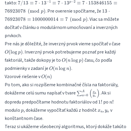
7/13
−
1
−
2
takto:
7/13
≡
7
⋅
1
3
≡
7
⋅
1
3
≡
7
⋅
153846155
≡
p
\equiv
13\cdot
. Pre overenie spočítame, že
76923078
(
mod
)
13
⋅
p
7\cdot
76923078
. Viac sa môžete
76923078
13^{-1}
≡
1000000014
≡
7
(
mod
)
p
\equiv
\equiv
dočítať v článku o
modulárnom umocňovaní a inverzných
1000000014
7\cdot
\equiv 7
prvkoch
.
13^{p-2}
\pmod p
\equiv
O(\l
Pre nás je dôležité, že inverzný prvok vieme spočítať v čase
7\cdot
p)
. Inverzný prvok potrebujeme poznať pre každý
(
l
o
g
)
O
p
153846155
O(n\log
faktoriál, takže dokopy je to
času, čo podľa
\equiv
(
l
o
g
)
O
n
p
p)
76923078
O(n\log
podmienky v zadaní je
.
(
l
o
g
)
O
n
n
\pmod p
n)
O(n)
Vzorové riešenie v
(
)
O
n
Po tom, ako si rozpíšeme kombinačné čísla na faktoriály,
(
)
\sum_{a=0}^{A}
A
dokážeme celú sumu napísať v tvare
. Ak si
x
∑
a
=
0
a
y
{\left(\frac{x_a}
a
1!
n!
dopredu predpočítame hodnotu faktoriálov od
po
1
!
!
n
{y_a}\right)}
p
x_a
y_a
modulo
, dokážeme vypočítať každú z hodnôt
,
v
p
x
y
a
a
konštantnom čase.
Teraz si ukážeme všeobecný algoritmus, ktorý dokáže takúto