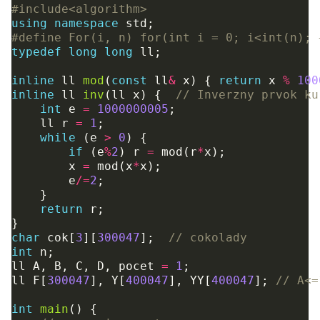
#include
<algorithm>
using
namespace
std
;
#define For(i, n) for(int i = 0; i<int(n); 
typedef
long
long
ll
;
inline
ll
mod
(
const
ll
&
x
)
{
return
x
%
100
inline
ll
inv
(
ll
x
)
{
// Inverzny prvok ku
int
e
=
1000000005
;
ll
r
=
1
;
while
(
e
>
0
)
{
if
(
e
%
2
)
r
=
mod
(
r
*
x
);
x
=
mod
(
x
*
x
);
e
/=
2
;
}
return
r
;
}
char
cok
[
3
][
300047
];
// cokolady
int
n
;
ll
A
,
B
,
C
,
D
,
pocet
=
1
;
ll
F
[
300047
],
Y
[
400047
],
YY
[
400047
];
// A<=
int
main
()
{