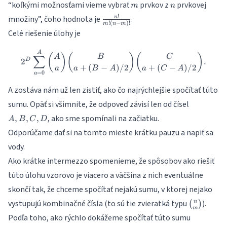
m
n
“koľkými možnosťami vieme vybrať
prvkov z
prvkovej
A)/2}\binom{C}
m
n
{a + (C-A)/2}
\frac{n!}
!
množiny”, čoho hodnota je
.
n
!
(
−
)!
m
n
m
{m!(n-
Celé riešenie úlohy je
m)!}
2^D\sum_{a=0}^{A}{\binom
A
(
)
(
)
(
)
A
B
C
∑
2
.
D
+
(
−
)
/2
+
(
−
)
/2
a
a
B
A
a
C
A
=
0
a
A zostáva nám už len zistiť, ako čo najrýchlejšie spočítať túto
A,B,C,D
sumu. Opäť si všimnite, že odpoveď závisí len od čísel
, ako sme spomínali na začiatku.
,
,
,
A
B
C
D
Odporúčame dať si na tomto mieste krátku pauzu a napiť sa
vody.
Ako krátke intermezzo spomenieme, že spôsobov ako riešiť
túto úlohu vzorovo je viacero a väčšina z nich eventuálne
skončí tak, že chceme spočítať nejakú sumu, v ktorej nejako
\binom{n
vystupujú kombinačné čísla (to sú tie zvieratká typu
).
n
(
)
m
{m}
Podľa toho, ako rýchlo dokážeme spočítať túto sumu