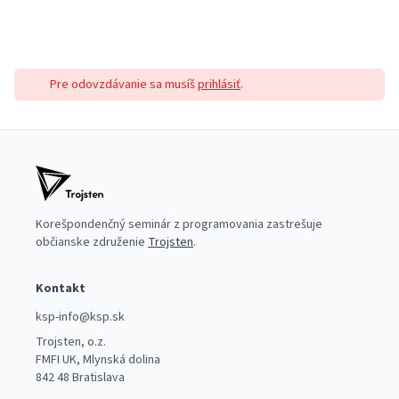
Pre odovzdávanie sa musíš
prihlásiť
.
Korešpondenčný seminár z programovania zastrešuje
občianske združenie
Trojsten
.
Kontakt
ksp-info@ksp.sk
Trojsten, o.z.
FMFI UK, Mlynská dolina
842 48 Bratislava