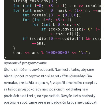
string
cokolady
[
3
];
for
(
int
i
=
0
;
i
<
3
;
++
i
)
cin
>>
cokolady
for
(
int
mask
=
0
;
mask
<
(
1
<<
n
);
++
mas
int
rozdiel
[
3
]
=
{
0
,
0
,
0
};
for
(
int
i
=
0
;
i
<
3
;
++
i
)
for
(
int
k
=
0
;
k
<
n
;
++
k
)
if
(
cokolady
[
i
][
k
]
-
'0'
!=
(
++
rozdiel
[
i
];
if
(
rozdiel
[
0
]
==
rozdiel
[
1
]
&&
rozdi
++
ans
;
}
cout
<<
ans
%
1000000007
<<
"
\n
"
;
}
Dynamické programovanie
Úlohu si môžeme zovšeobecniť. Namiesto toho, aby sme
hľadali počet receptov, ktoré sa od každej čokolády líšia
a,b,c
rovnako, pre každú trojicu
spočítame koľko receptov
,
,
a
b
c
a
b
sa líši od prvej čokolády na
pozíciách, od druhej na
a
b
c
pozíciách a od tretej na
pozíciách. Navyše tieto hodnoty
c
n
postupne spočítame pre
prípadov: čo keby sme uvažovali
n