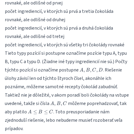
rovnaké, ale odlišné od prvej
počet ingrediencií, v ktorých sú prvá a tretia čokoláda
rovnaké, ale odlišné od druhej
počet ingrediencií, v ktorých sú prvá a druhá čokoláda
rovnaké, ale odlišné od tretej
počet ingrediencií, v ktorých sú všetky tri čokolády rovnaké
Tieto typy pozícií si postupne označíme pozície typu A, typu
B, typu C a typu D. (Žiadne iné typy ingrediencií nie sú.) Počty
A,B,C,D
týchto pozícií si označíme postupne
. Riešenie
,
,
,
A
B
C
D
úlohy závisí len od týchto štyroch čísel, akonáhle ich
poznáme, môžeme samotné recepty čokolád zabudnúť.
Taktiež nie je dôležité, v akom poradí boli čokolády na vstupe
A,B,C
uvedené, takže si čísla
môžeme poprehadzovať, tak
,
,
A
B
C
A\leq
aby platilo
. Toto preusporiadanie nám
≤
≤
A
B
C
B\leq
zjednoduší riešenie, lebo nebudeme musieť rozoberať veľa
C
prípadov.