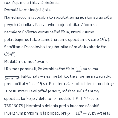
rozlišujeme tri hlavné riešenia.
Pomalé kombinačné čísla
Najjednoduchší spôsob ako spočítať sumu je, skonštruovať si
C
prvých
riadkov Pascalovho trojuholníka. V ňom sa
C
nachádzajú všetky kombinačné čísla, ktoré v sume
O(n)
potrebujeme, takže samotnú sumu spočítame v čase
.
(
)
O
n
O(n^
Spočítanie Pascalovho trojuholníka nám však zaberie čas
2
.
(
)
O
n
Modulárne umocňovanie
{n
\frac{n!}
Už sme spomínali, že kombinačné číslo
sa rovná
n
(
)
m
\choose
{(n-
!
. Faktoriály vyriešime ľahko, tie si vieme na začiatku
n
m}
m)!m!}
(
−
)!
!
n
m
m
O(n)
p
predpočítať v čase
. Problém však robí delenie modulo
(
)
O
n
p
. Pre ilustráciu aké ťažké je deliť, môžete skúsiť zhlavy
7
13
10^9+7
7692307
9
spočítať, koľko je
deleno
modulo
? (Je to
7
13
1
0
+
7
.) Namiesto delenia preto budeme násobiť
76923078
p =
9
inverzným prvkom. Náš prípad, pre
, by vyzeral
=
1
0
+
7
p
10^9+7