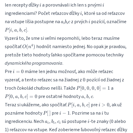
i
i
len recepty dĺžky
a porovnávali ich len s prvými
i
i
i
ingredienciami? Počet reťazcov dĺžky
, ktoré sa od reťazcov
i
a
b
c
i
P[i
na vstupe líšia postupne na
,
,
z prvých
pozícií, označíme
a
b
c
i
.
[
,
,
,
]
P
i
a
b
c
Vyzerá to, že sme si veľmi nepomohli, lebo teraz musíme
O(n^4)
4
spočítať
hodnôt namiesto jednej. No opak je pravdou,
(
)
O
n
pretože tieto hodnoty ľahko spočítame pomocou techniky
dynamického programovania
.
i
Pre
máme len jednu možnosť, ako môže reťazec
=
0
i
=
0
vyzerať, a tento reťazec sa na žiadnej z
pozícií od žiadnej z
0
0
P[0,0,0,0]
P[0,a,b,c
troch čokolád chuťovo nelíši. Takže
a
[
0
,
0
,
0
,
0
]
=
1
P
= 1
= 0
a,b,c
pre ostatné hodnoty
.
[
0
,
,
,
]
=
0
,
,
P
a
b
c
a
b
c
P[i,a,b,c]
i>0
Teraz si ukážeme, ako spočítať
pre
, ak už
[
,
,
,
]
>
0
P
i
a
b
c
i
P[\,]
i-
i
poznáme hodnoty
pre
. Pozrime sa na
tu
[
]
−
1
P
i
i
1
a_i,b_i,c_i
i
ingredicenciu. Nech
sú postupne
-te znaky (0 alebo
,
,
a
b
c
i
i
i
i
i-
1) reťazcov na vstupe. Keď zoberieme ľubovoľný reťazec dĺžky