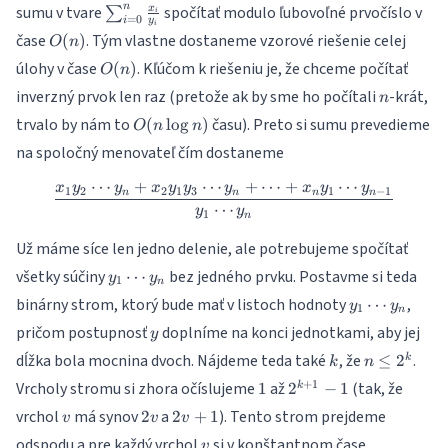
\sum_{i=0}^{n}
n
sumu v tvare
spočítať modulo ľubovoľné prvočíslo v
x
∑
i
=
0
i
y
{\frac{x_i}
i
O(n)
čase
. Tým vlastne dostaneme vzorové riešenie celej
(
)
O
n
{y_i}}
O(n)
úlohy v čase
. Kľúčom k riešeniu je, že chceme počítať
(
)
O
n
n
inverzný prvok len raz (pretože ak by sme ho počítali
-krát,
n
O(n\log
trvalo by nám to
času). Preto si sumu prevedieme
(
l
o
g
)
O
n
n
n)
na spoločný menovateľ čím dostaneme
⋯
+
⋯
+
⋯
+
⋯
x
y
y
x
y
y
y
x
y
y
\frac{x_1y_2\cdots y_n + x_
1
2
2
1
3
1
−
1
n
n
n
n
⋯
y
y
1
n
Už máme síce len jedno delenie, ale potrebujeme spočítať
y_1\cdots
všetky súčiny
bez jedného prvku. Postavme si teda
⋯
y
y
1
n
y_n
y_1\cdots
binárny strom, ktorý bude mať v listoch hodnoty
,
⋯
y
y
1
n
y_n
y
pričom postupnosť
doplníme na konci jednotkami, aby jej
y
k
n\leq
dĺžka bola mocnina dvoch. Nájdeme teda také
, že
.
≤
2
k
k
n
2^k
1
2^{k+1}-1
+
1
Vrcholy stromu si zhora očíslujeme
až
(tak, že
1
2
−
1
k
v
2v
2v+1
vrchol
má synov
a
). Tento strom prejdeme
2
2
+
1
v
v
v
v
odspodu a pre každý vrchol
si v konštantnom čase
v