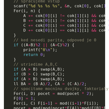
// spracujeme vstup
scanf
(
"%d %s %s %s"
,
&
n
,
cok
[
0
],
cok
[
1
]
For
(
i
,
n
)
{
A
+=
cok
[
0
][
i
]
!=
cok
[
1
][
i
]
&&
cok
[
B
+=
cok
[
0
][
i
]
!=
cok
[
1
][
i
]
&&
cok
[
C
+=
cok
[
0
][
i
]
==
cok
[
1
][
i
]
&&
cok
[
D
+=
cok
[
0
][
i
]
==
cok
[
1
][
i
]
&&
cok
[
}
// ked nesedi parita, odpoved je 0
if
((
A
+
B
)
%
2
||
(
A
+
C
)
%
2
)
{
printf
(
"0
\n
"
);
return
0
;
}
// utriedime A,B,C
if
(
A
>
B
)
swap
(
A
,
B
);
if
(
B
>
C
)
swap
(
B
,
C
);
if
(
A
>
B
)
swap
(
A
,
B
);
ll
BA
=
(
B
-
A
)
/
2
,
CA
=
(
C
-
A
)
/
2
;
// spocitame mocninu dvojky, faktorialy
For
(
i
,
D
)
pocet
=
mod
(
pocet
*
2
);
F
[
0
]
=
1
;
For
(
i
,
C
)
F
[
i
+
1
]
=
mod
((
i
+
1
)
*
F
[
i
]);
pocet
=
mod
(
mod
(
pocet
*
F
[
A
])
*
mod
(
F
[
B
]
*
F
[