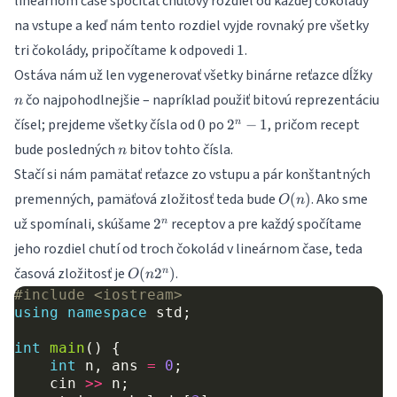
lineárnom čase spočítať chuťový rozdiel od každej čokolády
na vstupe a keď nám tento rozdiel vyjde rovnaký pre všetky
1
tri čokolády, pripočítame k odpovedi
.
1
n
Ostáva nám už len vygenerovať všetky binárne reťazce dĺžky
čo najpohodlnejšie – napríklad použiť bitovú reprezentáciu
n
0
2^n
čísel; prejdeme všetky čísla od
po
, pričom recept
0
2
−
1
n
- 1
n
bude posledných
bitov tohto čísla.
n
Stačí si nám pamätať reťazce zo vstupu a pár konštantných
O(n)
premenných, pamäťová zložitosť teda bude
. Ako sme
(
)
O
n
2^n
už spomínali, skúšame
receptov a pre každý spočítame
2
n
jeho rozdiel chutí od troch čokolád v lineárnom čase, teda
O(n2^n)
časová zložitosť je
.
(
2
)
n
O
n
#include
<iostream>
using
namespace
std
;
int
main
()
{
int
n
,
ans
=
0
;
cin
>>
n
;