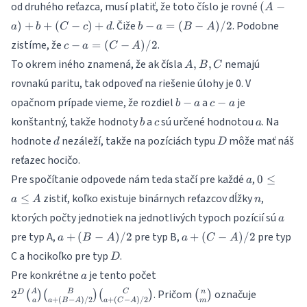
(A-
od druhého reťazca, musí platiť, že toto číslo je rovné
b)
(
−
A
a)
+
b - a
. Čiže
. Podobne
)
+
+
(
−
)
+
−
=
(
−
)
/2
a
b
C
c
d
b
a
B
A
+ b
(C-
=
c - a
zistíme, že
.
−
=
(
−
)
/2
+
c
a
C
A
c)
(B-
=
(C-
+
A,B,C
To okrem iného znamená, že ak čísla
nemajú
A)/2
,
,
A
B
C
(C-
c)
d
rovnakú paritu, tak odpoveď na riešenie úlohy je 0. V
A)/2
+ d
b-
c-
opačnom prípade vieme, že rozdiel
a
je
−
−
b
a
c
a
a
a
b
c
a
konštantný, takže hodnoty
a
sú určené hodnotou
. Na
b
c
a
d
D
hodnote
nezáleží, takže na pozíciách typu
môže mať náš
d
D
reťazec hocičo.
a
0\leq
Pre spočítanie odpovede nám teda stačí pre každé
,
0
≤
a
a\leq
n
zistiť, koľko existuje binárnych reťazcov dĺžky
,
≤
a
A
n
A
a
ktorých počty jednotiek na jednotlivých typoch pozícií sú
a
a +
a +
pre typ A,
pre typ B,
pre typ
+
(
−
)
/2
+
(
−
)
/2
a
B
A
a
C
A
(B-
(C-
D
C a hocikoľko pre typ
.
D
A)/2
A)/2
a
2^D\binom{A}
Pre konkrétne
je tento počet
a
{a}\binom{B}
\binom{n}
. Pričom
označuje
A
B
C
n
2
D
(
)
(
)
(
)
(
)
{a+(B-
+
(
−
)
/2
+
(
−
)
/2
a
a
B
A
a
C
A
m
{m}