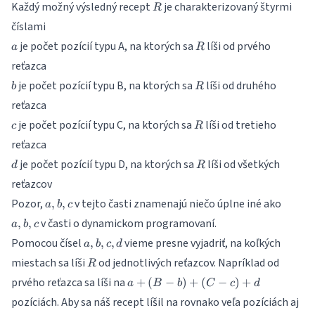
R
Každý možný výsledný recept
je charakterizovaný štyrmi
R
číslami
a
R
je počet pozícií typu A, na ktorých sa
líši od prvého
a
R
reťazca
b
R
je počet pozícií typu B, na ktorých sa
líši od druhého
b
R
reťazca
c
R
je počet pozícií typu C, na ktorých sa
líši od tretieho
c
R
reťazca
d
R
je počet pozícií typu D, na ktorých sa
líši od všetkých
d
R
reťazcov
a,b,c
a,b,c
Pozor,
v tejto časti znamenajú niečo úplne iné ako
,
,
a
b
c
v časti o dynamickom programovaní.
,
,
a
b
c
a,b,c,d
Pomocou čísel
vieme presne vyjadriť, na koľkých
,
,
,
a
b
c
d
R
miestach sa líši
od jednotlivých reťazcov. Napríklad od
R
a
prvého reťazca sa líši na
+
(
−
)
+
(
−
)
+
a
B
b
C
c
d
+
pozíciách. Aby sa náš recept líšil na rovnako veľa pozíciách aj
(B-