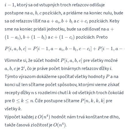
1
, ktorý sa od vstupných troch reťazcov odlišuje
−
1
i
a,
postupne na
pozíciách, a pridáme na koniec nulu, bude
,
,
a
b
c
b,
a
b
c
sa od reťazcov líšiť na
,
a
pozíciách. Keby
+
+
+
a
a
b
b
c
c
c
i
i
i
+
+
+
a +
sme na koniec pridali jednotku, bude sa odlišovať na
+
a
a_i
b_i
c_i
(1 -
b +
c +
,
a
pozíciách. Preto
(
1
−
)
+
(
1
−
)
+
(
1
−
)
a
b
b
c
c
a_i)
i
i
i
(1 -
(1 -
b_i)
c_i)
[
,
,
,
]
=
[
−
1
,
−
,
P[i,a,b,c] = P[i-1,a-a_i,b-b_i,c-
−
,
−
]
+
[
−
1
,
−
(
1
P
i
a
b
c
P
i
a
a
b
b
c
c
P
i
a
i
i
i
P[i,a,b,c]
a,b,c
Všimnite si, že súčet hodnôt
pre všetky možné
[
,
,
,
]
P
i
a
b
c
2^i
i
je
, čo je práve počet binárnych reťazcov dĺžky
.
,
,
2
i
a
b
c
i
P
Týmto výrazom dokážeme spočítať všetky hodnoty
a na
P
konci už len sčítame počet spôsobov, ktorými vieme získať
n
k
recepty dĺžky
s rozdielmi chutí
od všetkých troch čokolád
n
k
0
P[n,k,k,k]
pre
. Čiže postupne sčítame
pre
0
≤
≤
[
,
,
,
]
k
n
P
n
k
k
k
\leq
k
všetky
.
k
k
O(n^4)
4
Výpočet každej z
hodnôt nám trvá konštantne dlho,
\leq
(
)
O
n
n
O(n^4)
4
takže časová zložitosť je
.
(
)
O
n