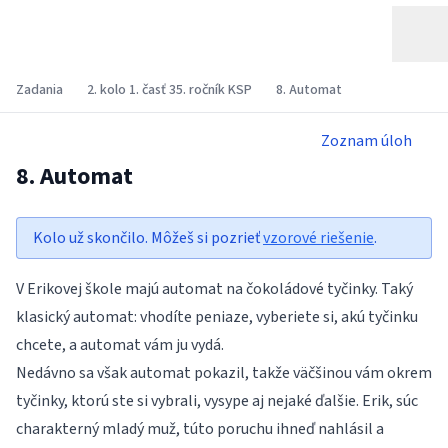
Zadania
2. kolo 1. časť 35. ročník KSP
8. Automat
Zoznam úloh
8. Automat
Kolo už skončilo. Môžeš si pozrieť
vzorové riešenie
.
V Erikovej škole majú automat na čokoládové tyčinky. Taký
klasický automat: vhodíte peniaze, vyberiete si, akú tyčinku
chcete, a automat vám ju vydá.
Nedávno sa však automat pokazil, takže väčšinou vám okrem
tyčinky, ktorú ste si vybrali, vysype aj nejaké ďalšie. Erik, súc
charakterný mladý muž, túto poruchu ihneď nahlásil a