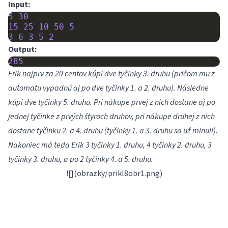
Input:
5
30
15
25
10
50
5
3
6
3
5
2
Output:
285
Erik najprv za 20 centov kúpi dve tyčinky 3. druhu (pričom mu z
automatu vypadnú aj po dve tyčinky 1. a 2. druhu). Následne
kúpi dve tyčinky 5. druhu. Pri nákupe prvej z nich dostane aj po
jednej tyčinke z prvých štyroch druhov, pri nákupe druhej z nich
dostane tyčinku 2. a 4. druhu (tyčinky 1. a 3. druhu sa už minuli).
Nakoniec má teda Erik 3 tyčinky 1. druhu, 4 tyčinky 2. druhu, 3
tyčinky 3. druhu, a po 2 tyčinky 4. a 5. druhu.
![](obrazky/prikl8obr1.png)