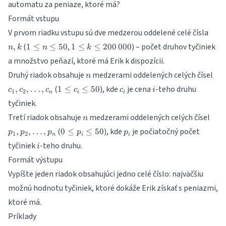
automatu za peniaze, ktoré má?
Formát vstupu
n,
V prvom riadku vstupu sú dve medzerou oddelené celé čísla
k
1
1 \leq k
(
,
) – počet druhov tyčiniek
,
1
≤
≤
50
1
≤
≤
200
000
n
k
n
k
\leq
\leq
a množstvo peňazí, ktoré má Erik k dispozícii.
n
200\,000
n
c_1
Druhý riadok obsahuje
medzerami oddelených celých čísel
\leq
n
c_2
50
1
c_i
i
(
), kde
je cena
-teho druhu
,
,
…
,
1
≤
≤
50
c
c
c
c
c
i
1
2
\do
n
i
i
\leq
tyčiniek.
c_n
c_i
n
p_1,
Tretí riadok obsahuje
medzerami oddelených celých čísel
\leq
n
p_2,
50
0
p_i
(
), kde
je počiatočný počet
,
,
…
,
0
≤
≤
50
p
p
p
p
p
1
2
\dot
n
i
i
\leq
i
tyčiniek
-teho druhu.
p_n
i
p_i
Formát výstupu
\leq
50
Vypíšte jeden riadok obsahujúci jedno celé číslo: najväčšiu
možnú hodnotu tyčiniek, ktoré dokáže Erik získať s peniazmi,
ktoré má.
Príklady