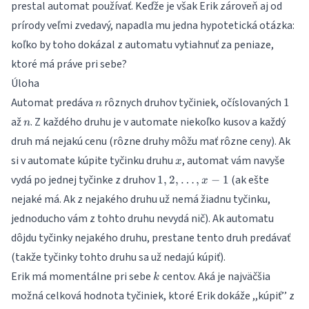
prestal automat používať. Keďže je však Erik zároveň aj od
prírody veľmi zvedavý, napadla mu jedna hypotetická otázka:
koľko by toho dokázal z automatu vytiahnuť za peniaze,
ktoré má práve pri sebe?
Úloha
n
1
Automat predáva
rôznych druhov tyčiniek, očíslovaných
1
n
n
až
. Z každého druhu je v automate niekoľko kusov a každý
n
druh má nejakú cenu (rôzne druhy môžu mať rôzne ceny). Ak
x
si v automate kúpite tyčinku druhu
, automat vám navyše
x
1, 2,
vydá po jednej tyčinke z druhov
(ak ešte
1
,
2
,
…
,
−
1
x
\dots,
nejaké má. Ak z nejakého druhu už nemá žiadnu tyčinku,
x-1
jednoducho vám z tohto druhu nevydá nič). Ak automatu
dôjdu tyčinky nejakého druhu, prestane tento druh predávať
(takže tyčinky tohto druhu sa už nedajú kúpiť).
k
Erik má momentálne pri sebe
centov. Aká je najväčšia
k
možná celková hodnota tyčiniek, ktoré Erik dokáže ,,kúpiť’’ z