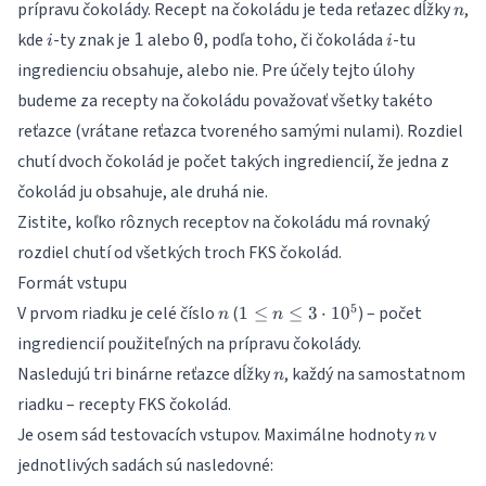
n
prípravu čokolády. Recept na čokoládu je teda reťazec dĺžky
,
n
i
i
kde
-ty znak je
alebo
, podľa toho, či čokoláda
-tu
1
0
i
i
ingredienciu obsahuje, alebo nie. Pre účely tejto úlohy
budeme za recepty na čokoládu považovať všetky takéto
reťazce (vrátane reťazca tvoreného samými nulami). Rozdiel
chutí dvoch čokolád je počet takých ingrediencií, že jedna z
čokolád ju obsahuje, ale druhá nie.
Zistite, koľko rôznych receptov na čokoládu má rovnaký
rozdiel chutí od všetkých troch FKS čokolád.
Formát vstupu
n
1 \leq
5
V prvom riadku je celé číslo
(
) – počet
1
≤
≤
3
⋅
1
0
n
n
n \leq
ingrediencií použiteľných na prípravu čokolády.
3\cdot
n
Nasledujú tri binárne reťazce dĺžky
, každý na samostatnom
10^5
n
riadku – recepty FKS čokolád.
n
Je osem sád testovacích vstupov. Maximálne hodnoty
v
n
jednotlivých sadách sú nasledovné: