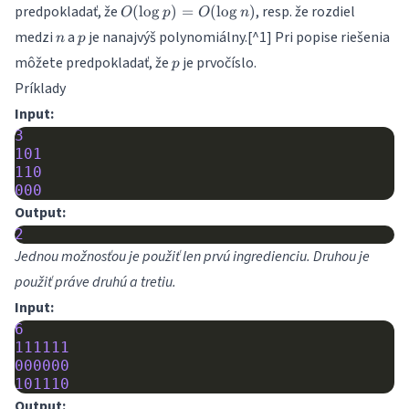
O(\log
predpokladať, že
, resp. že rozdiel
(
l
o
g
)
=
(
l
o
g
)
O
p
O
n
p) =
n
p
medzi
a
je nanajvýš polynomiálny.[^1] Pri popise riešenia
n
p
O(\log
p
môžete predpokladať, že
je prvočíslo.
n)
p
Príklady
Input:
3
101
110
000
Output:
2
Jednou možnosťou je použiť len prvú ingredienciu. Druhou je
použiť práve druhú a tretiu.
Input:
6
111111
000000
101110
Output: