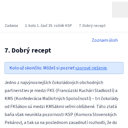
Zadania
2. kolo 1. časť 35. ročník KSP
7. Dobrý recept
Zoznam úloh
7. Dobrý recept
Kolo už skončilo. Môžeš si pozrieť
vzorové riešenie
.
Jedno z najvýnosnejších čokoládových obchodných
partnerstiev je medzi FKS (Francúzski Kuchári Sladkostí) a
KMS (Konfederácia Maškrtných Spoločností) – tri čokolády
od FKSákov sú medzi KMSákmi veľmi obľúbené. Táto zlatá
baňa však neunikla pozornosti KSP (Komora Slovenských
Pekárov), a tak sa na poslednom zasadnutí rozhodli, že do