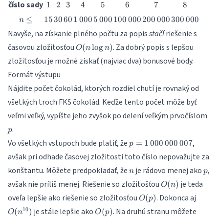
1
2
3
4
5
6
7
8
číslo sady
1
2
3
4
5
6
7
8
n
15
30
60
1\,000
5\,000
100\,000
200\,000
300\,000
≤
15
30
60
1
000
5
000
100
000
200
000
300
000
n
\leq
Navyše, na získanie plného počtu za popis
stačí
riešenie s
O(n
časovou zložitosťou
. Za dobrý popis s lepšou
(
l
o
g
)
O
n
n
\log
zložitosťou je možné získať (najviac dva) bonusové body.
n)
Formát výstupu
Nájdite počet čokolád, ktorých rozdiel chutí je rovnaký od
všetkých troch FKS čokolád. Keďže tento počet môže byť
p
veľmi veľký, vypíšte jeho zvyšok po delení veľkým prvočíslom
.
p
p =
Vo všetkých vstupoch bude platiť, že
,
=
1
000
000
007
p
1\,000\,000\,007
avšak pri odhade časovej zložitosti toto číslo nepovažujte za
n
p
konštantu. Môžete predpokladať, že
je rádovo menej ako
,
n
p
O(n)
avšak nie príliš menej. Riešenie so zložitošťou
je teda
(
)
O
n
O(p)
O(n^{
oveľa lepšie ako riešenie so zložitosťou
. Dokonca aj
(
)
O
p
O(p)
10
je stále lepšie ako
. Na druhú stranu môžete
(
)
(
)
O
n
O
p