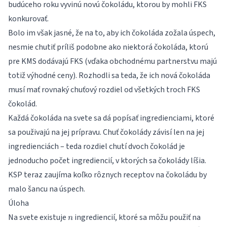
budúceho roku vyvinú novú čokoládu, ktorou by mohli FKS
konkurovať.
Bolo im však jasné, že na to, aby ich čokoláda zožala úspech,
nesmie chutiť príliš podobne ako niektorá čokoláda, ktorú
pre KMS dodávajú FKS (vďaka obchodnému partnerstvu majú
totiž výhodné ceny). Rozhodli sa teda, že ich nová čokoláda
musí mať rovnaký chuťový rozdiel od všetkých troch FKS
čokolád.
Každá čokoláda na svete sa dá popísať ingredienciami, ktoré
sa použivajú na jej prípravu. Chuť čokolády závisí len na jej
ingredienciách – teda rozdiel chutí dvoch čokolád je
jednoducho počet ingrediencií, v ktorých sa čokolády líšia.
KSP teraz zaujíma koľko rôznych receptov na čokoládu by
malo šancu na úspech.
Úloha
n
Na svete existuje
ingrediencií, ktoré sa môžu použiť na
n