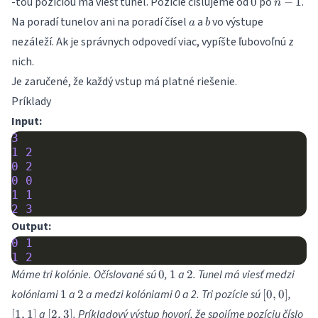
-tou pozíciou má viesť tunel. Pozície číslujeme od
po
.
0
−
1
n
1
a
b
Na poradí tunelov ani na poradí čísel
a
vo výstupe
a
b
nezáleží. Ak je správnych odpovedí viac, vypíšte ľubovoľnú z
nich.
Je zaručené, že každý vstup má platné riešenie.
Príklady
Input:
3
1
2
0
2
0
0
1
1
2
3
Output:
0
1
1
2
0
1
2
Máme tri kolónie. Očíslované sú
,
a
. Tunel má viesť medzi
0
1
2
1
2
[0,
[1,
kolóniami
a
a medzi kolóniami 0 a 2. Tri pozície sú
,
1
2
[
0
,
0
]
0]
1]
[2,
0
a
. Príkladový výstup hovorí, že spojíme pozíciu číslo
[
1
,
1
]
[
2
,
3
]