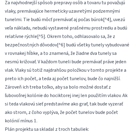
Za najvhodnejší spôsob prepravy osôb a tovaru tu považujú
vlaky, premávajúce hermeticky uzavretými podzemnými
tunelmi. Tie budú môcť premávať aj počas búrok[^4], uvezú
veľa nákladu, nebudú vystavené prašnému prostrediu a budú
relatívne rýchle[^5]. Okrem toho, odhlasovalo sa, že z
bezpečnostných dôvodov[^6] budú všetky tunely vybudované
v rovnakej hĺbke, a to znamená, že žiadne dva tunely sa
nesmú križovať. V každom tuneli bude premávať práve jeden
vlak. Vlaky sú totiž najdrahšou položkou v tomto projekte a
preto ich počet, a teda aj počet tunelov, bude čo najnižší.
Zároveň ich treba toľko, aby sa bolo možné dostať z
ľubovoľnej kolónie do hociktorej inej len použitím vlakov. Ak
si teda vlakovú sieť predstavíme ako graf, tak bude vyzerať
ako strom, z čoho vyplýva, že počet tunelov bude počet
1
kolónií mínus
.
1
Plán projektu sa skladal z troch tabuliek: