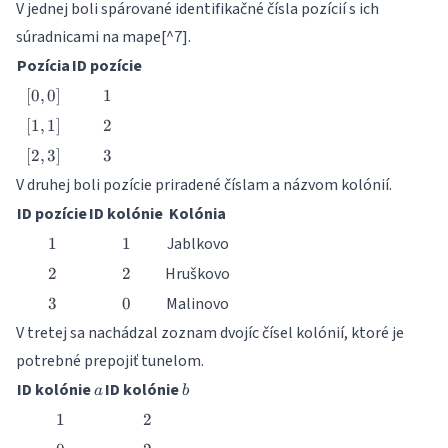
V jednej boli spárované identifikačné čísla pozícií s ich
súradnicami na mape[^7].
Pozícia
ID pozície
[0,
1
[
0
,
0
]
1
0]
[1,
2
[
1
,
1
]
2
1]
[2,
3
[
2
,
3
]
3
3]
V druhej boli pozície priradené číslam a názvom kolónií.
ID pozície
ID kolónie
Kolónia
1
1
Jablkovo
1
1
2
2
Hruškovo
2
2
3
0
Malinovo
3
0
V tretej sa nachádzal zoznam dvojíc čísel kolónií, ktoré je
potrebné prepojiť tunelom.
a
b
ID kolónie
ID kolónie
a
b
1
2
1
2
0
2