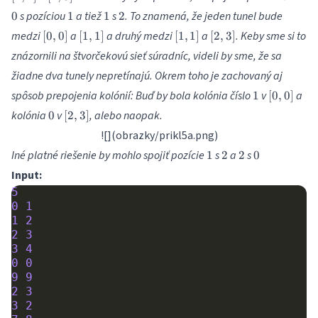
3]
1
1
2
s pozíciou
a tiež
s
. To znamená, že jeden tunel bude
0
1
1
2
[0,
[1,
[1,
[2,
medzi
a
a druhý medzi
a
. Keby sme si to
[
0
,
0
]
[
1
,
1
]
[
1
,
1
]
[
2
,
3
]
0]
1]
1]
3]
znázornili na štvorčekovú sieť súradníc, videli by sme, že sa
žiadne dva tunely nepretínajú. Okrem toho je zachovaný aj
1
[0,
spôsob prepojenia kolónií: Buď by bola kolónia číslo
v
a
1
[
0
,
0
]
0]
0
[2,
kolónia
v
, alebo naopak.
0
[
2
,
3
]
3]
![](obrazky/prikl5a.png)
1
2
2
0
Iné platné riešenie by mohlo spojiť pozície
s
a
s
1
2
2
0
Input:
5
0
1
1
2
2
3
3
4
0
0
9
9
2
3
3
2