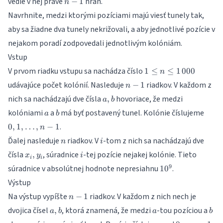
vedie v nej práve
hrán.
−
1
n
1
Navrhnite, medzi ktorými pozíciami majú viesť tunely tak,
aby sa žiadne dva tunely nekrižovali, a aby jednotlivé pozície v
nejakom poradí zodpovedali jednotlivým kolóniám.
Vstup
1 \leq
V prvom riadku vstupu sa nachádza číslo
1
≤
≤
1
000
n
n \leq
n
udávajúce počet kolónií. Nasleduje
riadkov. V každom z
−
1
n
1\,000
-
a,
nich sa nachádzajú dve čísla
hovoriace, že medzi
,
a
b
1
b
a
b
0, 1,
kolóniami
a
má byť postavený tunel. Kolónie číslujeme
a
b
\ldot
.
0
,
1
,
…
,
−
1
n
n-1
n
i
Ďalej nasleduje
riadkov. V
-tom z nich sa nachádzajú dve
n
i
x_i,
i
čísla
, súradnice
-tej pozície nejakej kolónie. Tieto
,
x
y
i
i
i
y_i
10^9
9
súradnice v absolútnej hodnote nepresiahnu
.
1
0
Výstup
n
Na výstup vypíšte
riadkov. V každom z nich nech je
−
1
n
-
a,
a
b
dvojica čísel
, ktorá znamená, že medzi
-tou pozíciou a
,
a
b
a
b
1
b
0
n-