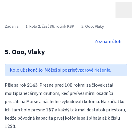
Zadania
1. kolo 2. časť 36. ročník KSP
5. Ooo, Vlaky
Zoznam úloh
5. Ooo, Vlaky
Kolo už skončilo. Môžeš si pozrieť
vzorové riešenie
.
2143
100
Píše sa rok
. Presne pred
rokmi sa človek stal
2143
100
multiplanetárnym druhom, keď prví vesmírni osadníci
pristáli na Marse a následne vybudovali kolóniu. Na začiatku
157
ich tam bolo presne
a každý tak mal dostatok priestoru,
157
1223
keďže pôvodná kapacita prvej kolónie sa šplhala až k číslu
.
1223