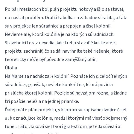
0
2
Po pár mesiacoch bol plán projektu hotový a išlo sa stavať,
no nastal problém. Druhá tabuľka sa záhadne stratila, a tak
sú v projekte len súradnice a prepojenia čísel kolónií.
Nevieme ale, ktorá kolónia je na ktorých súradniciach.
Stavebníci teraz nevedia, kde treba stavať. Skúste ale z
projektu zachrániť, čo sa dá: navrhnite také riešenie, ktoré
teoreticky môže byť pôvodne zamýšľaný plán.
Úloha
n
n
Na Marse sa nachádza
kolónií. Poznáte ich
celočíselných
n
n
x,
súradníc
, avšak, neviete konkrétne, ktorá pozícia
,
x
y
y
prislúcha ktorej kolónii. Pozície sú navzájom rôzne, a žiadne
tri pozície neležia na jednej priamke.
a,
Ďalej máte plán projektu, v ktorom sú zapísané dvojice čísel
b
označujúce kolónie, medzi ktorými má viesť obojsmerný
,
a
b
tunel. Táto vlaková sieť tvorí graf-strom: je teda súvislá a
n-