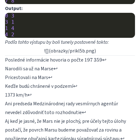
7
8
Output:
0
3
3
1
1
4
4
2
Podľa tohto výstupu by boli tunely postavené takto:
![](obrazky/prikl5b.png)
197\,359
Posledné informácie hovoria o počte
↩
197
359
Narodili sa už na Marse
↩
Pricestovali na Mars
↩
Keďže budú chránené v podzemí
↩
1373 km/h
↩
Ani predseda Medzinárodnej rady vesmírnych agentúr
nevedel zdôvodniť toto rozhodnutie
↩
Aj keď je jasné, že Mars nie je plochý, pre účely tejto úlohy
postačí, že povrch Marsu budeme považovať za rovinu a
použijeme obyčajnú karteziánsku súradnícovú sústavu.
↩