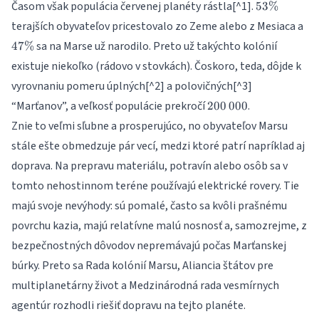
53\%
Časom však populácia červenej planéty rástla[^1].
53%
47
terajších obyvateľov pricestovalo zo Zeme alebo z Mesiaca a
sa na Marse už narodilo. Preto už takýchto kolónií
47%
existuje niekoľko (rádovo v stovkách). Čoskoro, teda, dôjde k
vyrovnaniu pomeru úplných[^2] a polovičných[^3]
200\,000
“Marťanov”, a veľkosť populácie prekročí
.
200
000
Znie to veľmi sľubne a prosperujúco, no obyvateľov Marsu
stále ešte obmedzuje pár vecí, medzi ktoré patrí napríklad aj
doprava. Na prepravu materiálu, potravín alebo osôb sa v
tomto nehostinnom teréne používajú elektrické rovery. Tie
majú svoje nevýhody: sú pomalé, často sa kvôli prašnému
povrchu kazia, majú relatívne malú nosnosť a, samozrejme, z
bezpečnostných dôvodov nepremávajú počas Marťanskej
búrky. Preto sa Rada kolónií Marsu, Aliancia štátov pre
multiplanetárny život a Medzinárodná rada vesmírnych
agentúr rozhodli riešiť dopravu na tejto planéte.