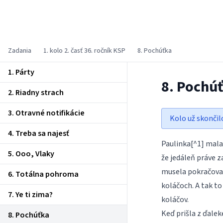
Korešpondenčný seminár z
programovania
Zadania
1. kolo 2. časť 36. ročník KSP
8. Pochúťka
1. Párty
8. Pochú
2. Riadny strach
3. Otravné notifikácie
Kolo už skončil
4. Treba sa najesť
Paulinka[^1] mala 
5. Ooo, Vlaky
že jedáleň práve z
musela pokračovať
6. Totálna pohroma
koláčoch. A tak to
7. Ye ti zima?
koláčov.
Keď prišla z ďale
8. Pochúťka