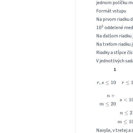
jednom políčku môž
Formát vstupu
Na prvom riadku 
5
oddelené med
1
0
Na ďalšom riadku 
Na treťom riadku 
Riadky a stĺpce čí
V jednotlivých sad
1
r, s
r
,
≤
10
≤
r
s
r
\leq
\leq
10
10
n +
+
n
s <
<
1
m
s
≤
20
10^3
m
\leq
n \l
20
≤
2
n
2^{1
m
≤
1
m
\leq
Navyše, v tretej a 
10^5