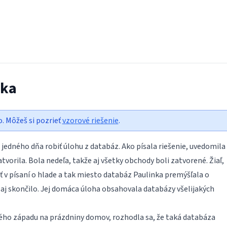
ťka
o. Môžeš si pozrieť
vzorové riešenie
.
jedného dňa robiť úlohu z databáz. Ako písala riešenie, uvedomila 
atvorila. Bola nedeľa, takže aj všetky obchody boli zatvorené. Žiaľ,
 v písaní o hlade a tak miesto databáz Paulinka premýšľala o
 aj skončilo. Jej domáca úloha obsahovala databázy všelijakých
kého západu na prázdniny domov, rozhodla sa, že taká databáza