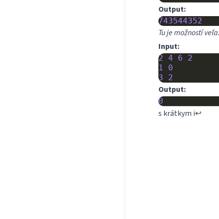
Output:
743544352
Tu je možností veľa
Input:
2
4
6
2
1
0
3
2
Output:
0
s krátkym i
↩