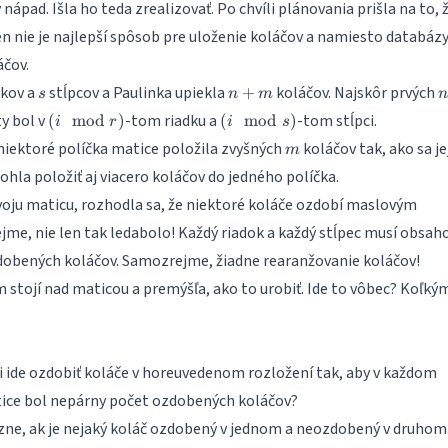
nápad. Išla ho teda zrealizovať. Po chvíli plánovania prišla na to, 
n nie je najlepší spôsob pre uloženie koláčov a namiesto databáz
áčov.
s
n
n
dkov a
stĺpcov a Paulinka upiekla
koláčov. Najskôr prvých
+
s
n
m
+
(i
(i
ty bol v
-tom riadku a
-tom stĺpci.
(
mod
)
(
mod
)
i
r
i
s
m
\mod
\mod
m
niektoré políčka matice položila zvyšných
koláčov tak, ako sa je
m
r)
s)
ohla položiť aj viacero koláčov do jedného políčka.
svoju maticu, rozhodla sa, že niektoré koláče ozdobí maslovým
e, nie len tak ledabolo! Každý riadok a každý stĺpec musí obsah
obených koláčov. Samozrejme, žiadne rearanžovanie koláčov!
stojí nad maticou a premýšľa, ako to urobiť. Ide to vôbec? Koľký
ide ozdobiť koláče v horeuvedenom rozložení tak, aby v každom
atice bol nepárny počet ozdobených koláčov?
zne, ak je nejaký koláč ozdobený v jednom a neozdobený v druhom.