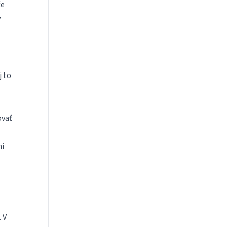
že
y
n
j to
ovať
mi
 V