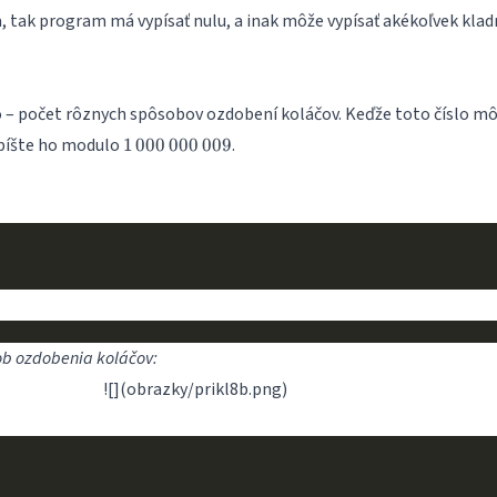
, tak program má vypísať nulu, a inak môže vypísať akékoľvek klad
lo – počet rôznych spôsobov ozdobení koláčov. Keďže toto číslo m
1\,000\,000\,009
ypíšte ho modulo
.
1
000
000
009
b ozdobenia koláčov:
![](obrazky/prikl8b.png)