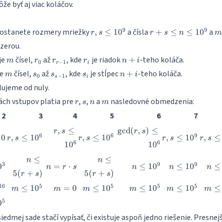
e byť aj viac koláčov.
r, s
r + s
m
9
9
dostanete rozmery mriežky
a čísla
a
,
≤
1
0
+
≤
≤
1
0
r
s
r
s
n
m
\leq
\leq n
1
zerou.
10^{9}
\leq
m
r_0
r_{r-
r_i
n
je
čísel,
až
, kde
je riadok
-teho koláča.
+
10^{9}
m
r
r
r
n
i
0
−
1
r
i
1}
+
m
s_0
s_{s-
s_i
n
je
čísel,
až
, kde
je stĺpec
-teho koláča.
+
m
s
s
s
n
i
0
−
1
i
s
i
1}
+
slujeme od nuly.
i
r
s
n
m
ách vstupov platia pre
,
,
a
nasledovné obmedzenia:
r
s
n
m
2
3
4
5
6
7
r, s
\gcd(r,
,
≤
g
c
d
(
,
)
≤
r
s
r
s
r, s
r, s
r, s
r, s
6
6
9
10
,
≤
1
0
,
≤
1
0
,
≤
1
0
,
≤
\leq
s)\leq
r
s
r
s
r
s
r
s
6
6
1
0
1
0
\leq
\leq
\leq
\leq
10^6
10^6
10^6
10^6
10^9
10^9
n
n
≤
≤
n
n
n =
n
n
3
9
9
0
=
⋅
≤
1
0
≤
1
0
≤
\leq
\leq
n
r
s
n
n
n
5
(
+
)
5
(
+
)
r\cdot
\leq
\leq
\le
r
s
r
s
5(r
5(r
s
10^9
10^9
10^
eq
m
m
m
m
m
16
5
5
5
5
+ s)
+ s)
≤
1
0
=
0
≤
1
0
≤
1
0
≤
1
0
≤
m
m
m
m
m
m
6}
\leq
=
\leq
\leq
\leq
\le
5
0
10^5
0
10^5
10^5
10^5
10^
siedmej sade stačí vypísať, či existuje aspoň jedno riešenie. Presnejš