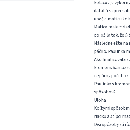
koláčov je výborný 
databáza predsale
upečie maticu kol
r
Matica mala
ria
r
i
položila tak, že
-
i
Následne ešte na 
páčilo. Paulinka m
Ako finalizovala 
krémom. Samozrejm
nepárny počet ozd
Paulinka s krémom 
spôsobmi?
Úloha
Koľkými spôsobmi 
riadku a stĺpci m
Dva spôsoby sú rô