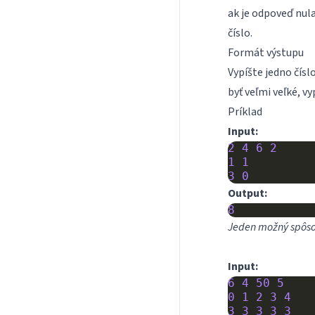
ak je odpoveď nula
číslo.
Formát výstupu
Vypíšte jedno čís
byť veľmi veľké, v
Príklad
Input:
2
4
6
2
1
1
3
0
Output:
8
Jeden možný spôso
Input:
6
4
50
5
0
1
2
3
4
3
3
3
3
3