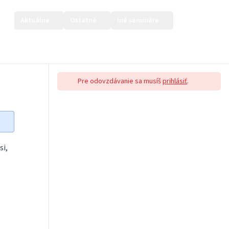
Aktuálne
Ostatné
Iné semináre
Prihlásiť sa
Pre odovzdávanie sa musíš
prihlásiť
.
si,