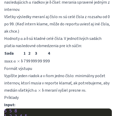
a
b
nasledujúcich
riadkov je
čísel: merania spravené jedným z
a
b
internov.
m
Všetky výsledky meraní aj číslo
sú celé čísla z rozsahu od 0
m
po 99. (Keď intern klame, môže do reportu uviesť aj iné čísla,
ak chce.)
a
b
Hodnoty
a
sú kladné celé čísla. V jednotlivých sadách
a
b
platia nasledovné obmedzenia pre ich súčin:
Sada
1
2
3
4
\max
99\,999
7
99
999
m
a
x
×
99
999
a
b
a\times
Formát výstupu
b
Vypíšte jeden riadok a v ňom jedno číslo: minimálny počet
internov, ktorí musia v reporte klamať, ak potrebujeme, aby
a\times
m
medián všetkých
meraní vyšiel presne
.
×
a
b
m
b
Príklady
Input:
5
5
8