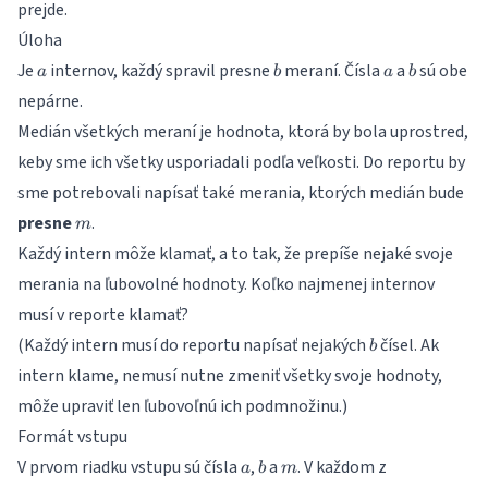
prejde.
Úloha
a
b
a
b
Je
internov, každý spravil presne
meraní. Čísla
a
sú obe
a
b
a
b
nepárne.
Medián všetkých meraní je hodnota, ktorá by bola uprostred,
keby sme ich všetky usporiadali podľa veľkosti. Do reportu by
sme potrebovali napísať také merania, ktorých medián bude
m
presne
.
m
Každý intern môže klamať, a to tak, že prepíše nejaké svoje
merania na ľubovolné hodnoty. Koľko najmenej internov
musí v reporte klamať?
b
(Každý intern musí do reportu napísať nejakých
čísel. Ak
b
intern klame, nemusí nutne zmeniť všetky svoje hodnoty,
môže upraviť len ľubovoľnú ich podmnožinu.)
Formát vstupu
a
b
m
V prvom riadku vstupu sú čísla
,
a
. V každom z
a
b
m