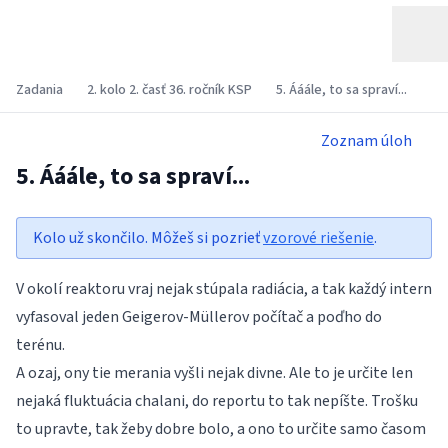
Zadania
2. kolo 2. časť 36. ročník KSP
5. Ááále, to sa spraví...
Zoznam úloh
5. Ááále, to sa spraví...
Kolo už skončilo. Môžeš si pozrieť
vzorové riešenie
.
V okolí reaktoru vraj nejak stúpala radiácia, a tak každý intern
vyfasoval jeden Geigerov-Müllerov počítač a poďho do
terénu.
A ozaj, ony tie merania vyšli nejak divne. Ale to je určite len
nejaká fluktuácia chalani, do reportu to tak nepíšte. Trošku
to upravte, tak žeby dobre bolo, a ono to určite samo časom