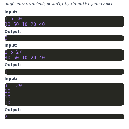
majú teraz rozdelené, nestačí, aby klamal len jeden z nich.
Input:
1
5
30
30
50
10
20
40
Output:
0
Input:
1
5
27
30
50
10
20
40
Output:
1
Input:
3
1
20
10
10
10
Output:
2