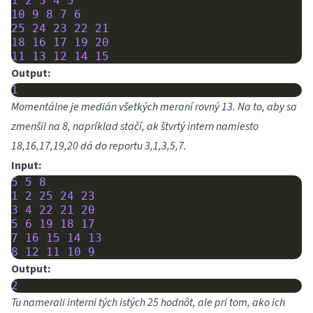
1
2
3
4
5
10
9
8
7
6
25
24
23
22
21
18
16
17
19
20
11
13
12
14
15
Output:
1
Momentálne je medián všetkých meraní rovný 13. Na to, aby sa
zmenšil na 8, napríklad stačí, ak štvrtý intern namiesto
18,16,17,19,20 dá do reportu 3,1,3,5,7.
Input:
5
5
8
1
2
25
24
23
3
4
22
21
20
5
6
19
18
17
7
16
15
14
13
8
12
11
10
9
Output:
2
Tu namerali interni tých istých 25 hodnôt, ale pri tom, ako ich