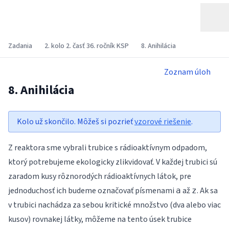
Zadania
2. kolo 2. časť 36. ročník KSP
8. Anihilácia
Zoznam úloh
8. Anihilácia
Kolo už skončilo. Môžeš si pozrieť
vzorové riešenie
.
Z reaktora sme vybrali trubice s rádioaktívnym odpadom,
ktorý potrebujeme ekologicky zlikvidovať. V každej trubici sú
zaradom kusy rôznorodých rádioaktívnych látok, pre
jednoduchosť ich budeme označovať písmenami
až
. Ak sa
a
z
v trubici nachádza za sebou kritické množstvo (dva alebo viac
kusov) rovnakej látky, môžeme na tento úsek trubice