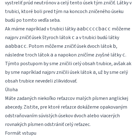
vystreliť prúd neutrónov a celý tento úsek tým zničiť. Látky v
trubici, ktoré boli pred tým na koncoch zničeného úseku
budú po tomto vedľa seba.
Ak máme napríklad v trubici látky
môžeme
aabccccbacc
najprv zničiť úsek štyroch látok
a v trubici budú látky
c
. Potom môžeme zničiť úsek dvoch látok
,
aabbacc
b
následne troch látok
a napokon zničíme zvyšné látky
.
a
c
Týmto postupom by sme zničili celý obsah trubice, avšak ak
by sme napríklad najprv zničili úsek látok
, už by sme celý
a
obsah trubice nevedeli zlikvidovať.
Úloha
Máte zadaných niekoľko reťazcov malých písmen anglickej
abecedy. Zistite, pre ktoré reťazce dokážeme opakovaným
odstraňovaním súvislých úsekov dvoch alebo viacerých
rovnakých písmen odstrániť celý reťazec.
Formát vstupu