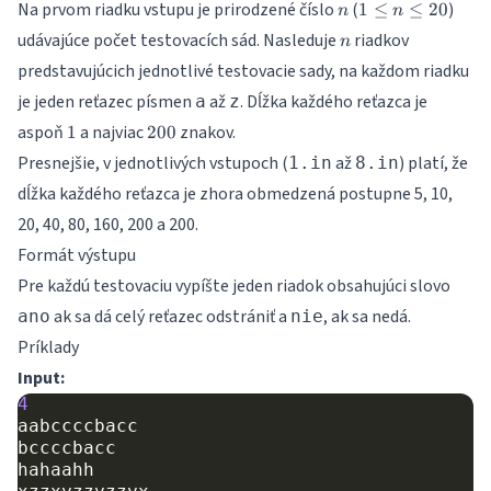
n
1
Na prvom riadku vstupu je prirodzené číslo
(
)
1
≤
≤
20
n
n
\leq
n
udávajúce počet testovacích sád. Nasleduje
riadkov
n
n
predstavujúcich jednotlivé testovacie sady, na každom riadku
\leq
20
je jeden reťazec písmen
až
. Dĺžka každého reťazca je
a
z
1
200
aspoň
a najviac
znakov.
1
200
Presnejšie, v jednotlivých vstupoch (
až
) platí, že
1.in
8.in
dĺžka každého reťazca je zhora obmedzená postupne 5, 10,
20, 40, 80, 160, 200 a 200.
Formát výstupu
Pre každú testovaciu vypíšte jeden riadok obsahujúci slovo
ak sa dá celý reťazec odstrániť a
, ak sa nedá.
ano
nie
Príklady
Input:
4
aabccccbacc
bccccbacc
hahaahh