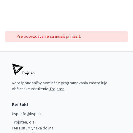
Pre odovzdávanie sa musíš
prihlásiť
.
Korešpondenčný seminár z programovania zastrešuje
občianske združenie
Trojsten
.
Kontakt
ksp-info@ksp.sk
Trojsten, o.z.
FMFI UK, Mlynská dolina