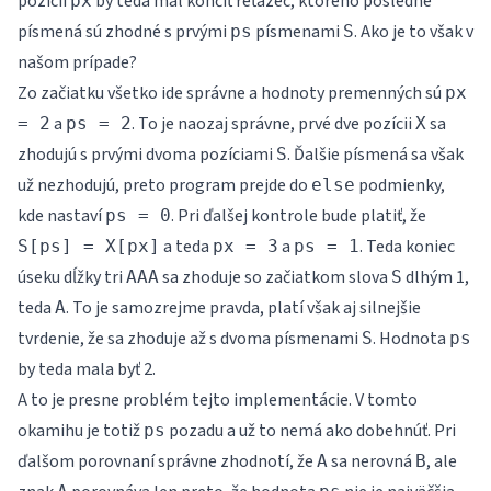
pozícii
by teda mal končiť reťazec, ktorého posledné
px
písmená sú zhodné s prvými
písmenami
. Ako je to však v
ps
S
našom prípade?
Zo začiatku všetko ide správne a hodnoty premenných sú
px
a
. To je naozaj správne, prvé dve pozícii
sa
= 2
ps = 2
X
zhodujú s prvými dvoma pozíciami
. Ďalšie písmená sa však
S
už nezhodujú, preto program prejde do
podmienky,
else
kde nastaví
. Pri ďalšej kontrole bude platiť, že
ps = 0
a teda
a
. Teda koniec
S[ps] = X[px]
px = 3
ps = 1
úseku dĺžky tri
sa zhoduje so začiatkom slova
dlhým 1,
AAA
S
teda
. To je samozrejme pravda, platí však aj silnejšie
A
tvrdenie, že sa zhoduje až s dvoma písmenami
. Hodnota
S
ps
by teda mala byť 2.
A to je presne problém tejto implementácie. V tomto
okamihu je totiž
pozadu a už to nemá ako dobehnúť. Pri
ps
ďalšom porovnaní správne zhodnotí, že
sa nerovná
, ale
A
B