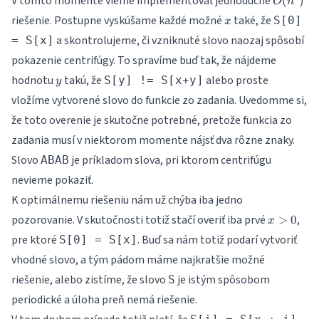
V tomto momente vieme implementovať jednoduché
(
)
O
n
0
x
riešenie. Postupne vyskúšame každé možné
také, že
S[0]
x
a skontrolujeme, či vzniknuté slovo naozaj spôsobí
= S[x]
pokazenie centrifúgy. To spravíme buď tak, že nájdeme
y
hodnotu
takú, že
alebo proste
S[y] != S[x+y]
y
vložíme vytvorené slovo do funkcie zo zadania. Uvedomme si,
že toto overenie je skutočne potrebné, pretože funkcia zo
zadania musí v niektorom momente nájsť dva rôzne znaky.
Slovo
je príkladom slova, pri ktorom centrifúgu
ABAB
nevieme pokaziť.
K optimálnemu riešeniu nám už chýba iba jedno
x
pozorovanie. V skutočnosti totiž stačí overiť iba prvé
,
>
0
x
>
pre ktoré
. Buď sa nám totiž podarí vytvoriť
S[0] = S[x]
0
vhodné slovo, a tým pádom máme najkratšie možné
riešenie, alebo zistíme, že slovo
je istým spôsobom
S
periodické a úloha preň nemá riešenie.