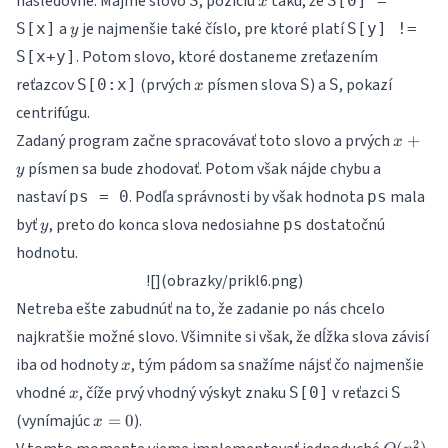
nasledovne: Majme slovo
, pozíciu
takú, že
S
S[0] =
x
y
a
je najmenšie také číslo, pre ktoré platí
S[x]
S[y] !=
y
. Potom slovo, ktoré dostaneme zreťazením
S[x+y]
x
reťazcov
(prvých
písmen slova
) a
, pokazí
S[0:x]
S
S
x
centrifúgu.
x+y
Zadaný program začne spracovávať toto slovo a prvých
+
x
písmen sa bude zhodovať. Potom však nájde chybu a
y
nastaví
. Podľa správnosti by však hodnota
mala
ps = 0
ps
y
byť
, preto do konca slova nedosiahne
dostatočnú
ps
y
hodnotu.
![](obrazky/prikl6.png)
Netreba ešte zabudnúť na to, že zadanie po nás chcelo
najkratšie možné slovo. Všimnite si však, že dĺžka slova závisí
x
iba od hodnoty
, tým pádom sa snažíme nájsť čo najmenšie
x
x
vhodné
, číže prvý vhodný výskyt znaku
v reťazci
S[0]
S
x
x
(vynímajúc
).
=
0
x
=
O(n^2)
2