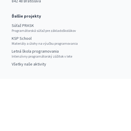
842 48 Bratislava
Ďalšie projekty
Súťaž PRASK
Programátorská súťaž pre základoškolákov
KSP School
Materiály a úlohy na výučbu programovania
Letná škola programovania
Intenzívny programátorský zážitok v lete
Všetky naše aktivity