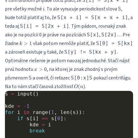
V tom druhom prípade totiž platí, že
S[i] = S[x + i]
i
pre všetky možné
. To ale vynucuje periodickosť slova
,
S
i
bude totiž platiť aj to, že
, a
S[x + i] = S[x + x + i]
teda aj
. Tým pádom, rovnaký znak
S[i] = S[2x + i]
ako je na pozícii 0 je práve na pozíciách
,
… Pre
S[x]
S[2x]
k
žiadne
však potom nemôže platiť, že
>
1
S[0] = S[kx]
k
>
y
a zároveň existuje
také, že
.
S[y] != S[kx + y]
y
1
Optimálne riešenie je potom naozaj jednoduché. Stačí nájsť
x
prvú hodnotu
, na ktorej je znak zhodný s prvým
>
0
x
>
písmenom
a overiť, či reťazec
pokazí centrifúgu.
S
S[0:x]S
0
O(n)
Na to nám stačí časová zložitosť
.
(
)
O
n
s
=
input
()
kde
=
-
1
for
i
in
range
(
1
,
len
(
s
)):
if
s
[
i
]
==
s
[
0
]:
kde
=
i
break