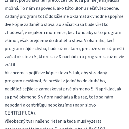
znak
porovnáva len preto, že hodnota
nie je najväčšia
A
ps
možná. To nám napovedá, ako túto úlohu riešiť všeobecne.
Zadaný program totiž dokážeme oklamať ak vhodne spojíme
dve kópie zadaného slova. Zo začiatku sa bude všetko
zhodovať, v nejakom momente, bez toho aby si to program
všimol, však prejdeme do druhého slova. V okamihu, keď
program nájde chybu, bude už neskoro, pretože sme už prešli
začiatok slova
, ktoré sa v
nachádza a program sa už nevie
S
X
vrátiť.
Ak chceme spojiť dve kópie slova
tak, aby si zadaný
S
program nevšimol, že prešiel z jedného do druhého,
najdôležitejšie je zamaskovať prvé písmeno
. Napríklad, ak
S
sa prvé písmeno
v ňom nachádza iba raz, toto sa nám
S
nepodarí a centrifúgu nepokazíme (napr. slovo
).
CENTRIFUGA
Všeobecný tvar našeho riešenia teda musí vyzerať
x