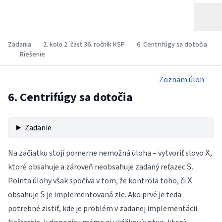
Zadania
2. kolo 2. časť 36. ročník KSP
6. Centrifúgy sa dotočia
Riešenie
Zoznam úloh
6. Centrifúgy sa dotočia
Zadanie
Na začiatku stojí pomerne nemožná úloha – vytvoriť slovo
,
X
ktoré obsahuje a zároveň neobsahuje zadaný reťazec
.
S
Pointa úlohy však spočíva v tom, že kontrola toho, či
X
obsahuje
je implementovaná zle. Ako prvé je teda
S
potrebné zistiť, kde je problém v zadanej implementácii.