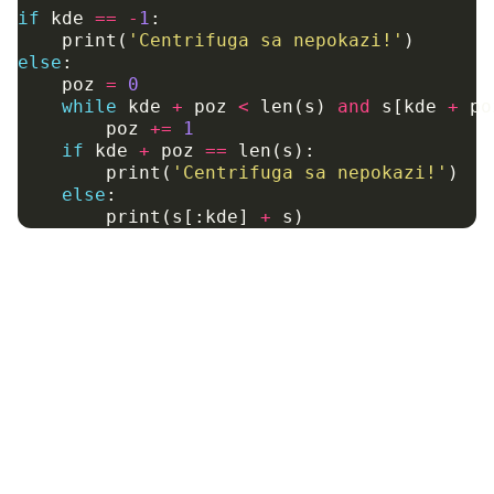
if
kde
==
-
1
:
print
(
'Centrifuga sa nepokazi!'
)
else
:
poz
=
0
while
kde
+
poz
<
len
(
s
)
and
s
[
kde
+
po
poz
+=
1
if
kde
+
poz
==
len
(
s
):
print
(
'Centrifuga sa nepokazi!'
)
else
:
print
(
s
[:
kde
]
+
s
)