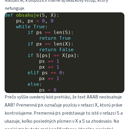
Našťastie, k dispozícii máme aj ukážkový vstup, ktorý
nefunguje.
def
obsahuje
(
S
,
X
):
ps
,
px
=
0
,
0
while
True
:
if
ps
==
len
(
S
):
return
True
if
px
==
len
(
X
):
return
False
if
S
[
ps
]
==
X
[
px
]:
ps
+=
1
px
+=
1
elif
ps
==
0
:
px
+=
1
else
:
ps
=
0
Prečo vyššie uvedený kód prehlási, že text
neobsahuje
AAAB
? Premenná
označuje pozíciu v reťazci
, ktorú práve
AAB
px
X
kontrolujeme. Premenná
predstavuje to isté v reťazci
a
ps
S
ukazuje, koľko posledných písmen v
a
sa zhodovalo. Na
X
S