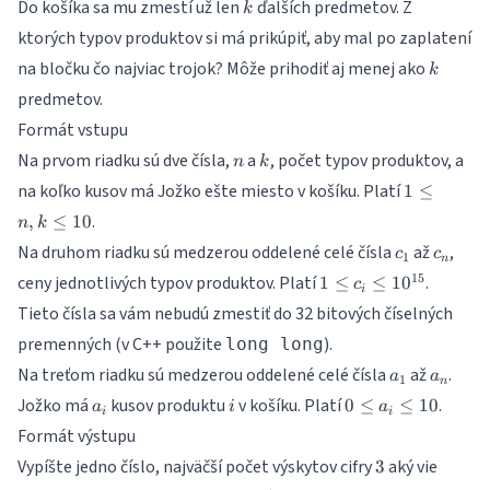
k
Do košíka sa mu zmestí už len
ďalších predmetov. Z
k
ktorých typov produktov si má prikúpiť, aby mal po zaplatení
k
na bločku čo najviac trojok? Môže prihodiť aj menej ako
k
predmetov.
Formát vstupu
n
k
Na prvom riadku sú dve čísla,
a
, počet typov produktov, a
n
k
1
na koľko kusov má Jožko ešte miesto v košíku. Platí
1
≤
\leq
.
,
≤
10
n
k
n,k
c_1
c_n
Na druhom riadku sú medzerou oddelené celé čísla
až
,
\leq
c
c
1
n
10
1 \leq
15
ceny jednotlivých typov produktov. Platí
.
1
≤
≤
1
0
c
i
c_i \leq
Tieto čísla sa vám nebudú zmestiť do 32 bitových číselných
10^{15}
premenných (v C++ použite
).
long long
a_1
a_n
Na treťom riadku sú medzerou oddelené celé čísla
až
.
a
a
1
n
a_i
i
0
Jožko má
kusov produktu
v košíku. Platí
.
0
≤
≤
10
a
i
a
i
i
\leq
Formát výstupu
a_i
3
Vypíšte jedno číslo, najväčší počet výskytov cifry
aký vie
\leq
3
10