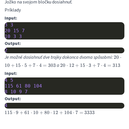
Jožko na svojom bločku dosiahnuť.
Príklady
Input:
3
3
20
15
7
10
3
3
Output:
2
20\cdo
Je možné dosiahnuť dve trojky dokonca dvoma spôsobmi:
20
⋅
10 +
20\cdot
a
10
+
15
⋅
5
+
7
⋅
4
=
303
20
⋅
12
+
15
⋅
3
+
7
⋅
4
=
313
15\cdo
12 +
Input:
5 +
15\cdot
7\cdot
4
5
3 +
4 = 30
115
61
80
104
7\cdot
8
10
9
7
4 = 313
Output:
4
115\cdot
115
⋅
9
+
61
⋅
10
+
80
⋅
12
+
104
⋅
7
=
3333
9+61\cdot
10+80\cdot
12+104\cdot