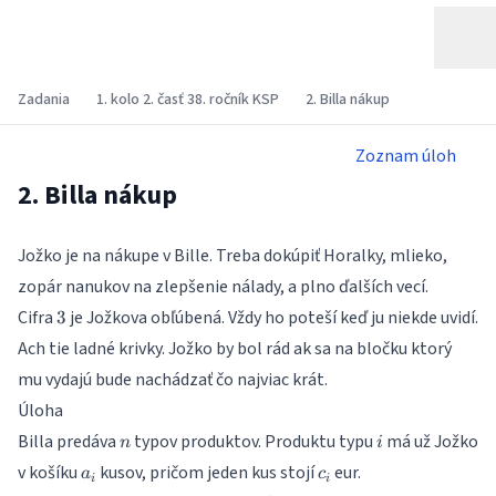
Zadania
1. kolo 2. časť 38. ročník KSP
2. Billa nákup
Zoznam úloh
2. Billa nákup
Jožko je na nákupe v Bille. Treba dokúpiť Horalky, mlieko,
zopár nanukov na zlepšenie nálady, a plno ďalších vecí.
3
Cifra
je Jožkova obľúbená. Vždy ho poteší keď ju niekde uvidí.
3
Ach tie ladné krivky. Jožko by bol rád ak sa na bločku ktorý
mu vydajú bude nachádzať čo najviac krát.
Úloha
n
i
Billa predáva
typov produktov. Produktu typu
má už Jožko
n
i
a_i
c_i
v košíku
kusov, pričom jeden kus stojí
eur.
a
c
i
i