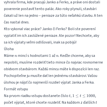
vyhrala firma, kde pracujú Janko a Ferko, a práve oni dostali
poverenie postaviť tento palác. Ako roky plynuli, stavbári
čakali už len na jedno – peniaze za túto neľahkú stavbu. A ten
čas nastal dnes.
Kto vykonal viac práce? Janko či Ferko? Boli ste poverení
vyplatiť im ich zaslúžené peniaze. Ale pozor! Nechcete, aby
sa ich výplaty veľmi odlišovali, inak sa pobijú!
Úloha
n
1
n
Máme
mincí s hodnotami
až
. Keďže chceme, aby sa
1
n
n
nepobili, musíme rozdeliť tieto mince čo najviac rovnomerne
obidvom stavbárom. Každú mincu máte k dispozícii len raz.
Pochopiteľne ju musíte dať len jednému stavbárovi. Vašou
úlohou je nájsť čo najmenší rozdiel výplat Janka a Ferka.
Formát vstupu
t,
Na prvom riadku vstupu dostanete číslo
,
,
1
≤
≤
1000
t
t
1\leq
t
počet výplat, ktoré chcete rozdeliť. Na každom z ďalších
t
t