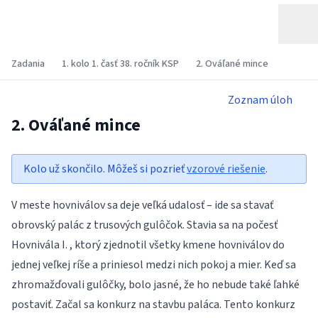
Zadania
1. kolo 1. časť 38. ročník KSP
2. Ováľané mince
Zoznam úloh
2. Ováľané mince
Kolo už skončilo. Môžeš si pozrieť
vzorové riešenie
.
V meste hovniválov sa deje veľká udalosť – ide sa stavať
obrovský palác z trusových gulôčok. Stavia sa na počesť
Hovnivála I. , ktorý zjednotil všetky kmene hovniválov do
jednej veľkej ríše a priniesol medzi nich pokoj a mier. Keď sa
zhromažďovali gulôčky, bolo jasné, že ho nebude také ľahké
postaviť. Začal sa konkurz na stavbu paláca. Tento konkurz