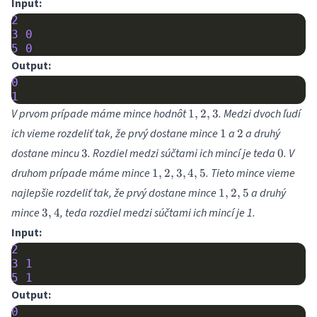
Input:
2
3
0
5
0
Output:
0
1
1,
V prvom prípade máme mince hodnôt
. Medzi dvoch ľudí
1
,
2
,
3
2,
1
2
ich vieme rozdeliť tak, že prvý dostane mince
a
a druhý
1
2
3
3
0
dostane mincu
. Rozdiel medzi súčtami ich mincí je teda
. V
3
0
1,
druhom prípade máme mince
. Tieto mince vieme
1
,
2
,
3
,
4
,
5
2,
1,
najlepšie rozdeliť tak, že prvý dostane mince
a druhý
1
,
2
,
5
3,
2,
3,
mince
, teda rozdiel medzi súčtami ich mincí je 1.
3
,
4
4,
5
4
5
Input:
2
3
1
5
1
Output:
0