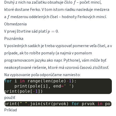
f
Druhý z nich na začiatku obsahuje číslo
– počet mincí,
f
ktoré dostane Ferko. V tom istom riadku nasleduje medzera
f
a
medzerou oddelených čísel – hodnoty Ferkových mincí.
f
Obmedzenia
p=0
V prvej štvrtine sád platí
.
=
0
p
Poznámka
V posledných sadách je treba vypisovať pomerne veľa čísel, a v
prípade, ak to robíte pomaly (a najmä v pomalom
programovacom jazyku ako napr. Pythone), vám môže byť
neakceptované riešenie, ktoré má vzorovú časovú zložitosť.
Na vypisovanie poľa odporúčame namiesto:
for
i
in
range
(
len
(
pole
)
-
1
):
print
(
pole
[
i
],
end
=
' '
)
print
(
pole
[
-
1
])
použiť
print
(
" "
.
join
(
str
(
prvok
)
for
prvok
in
pole
Príklad