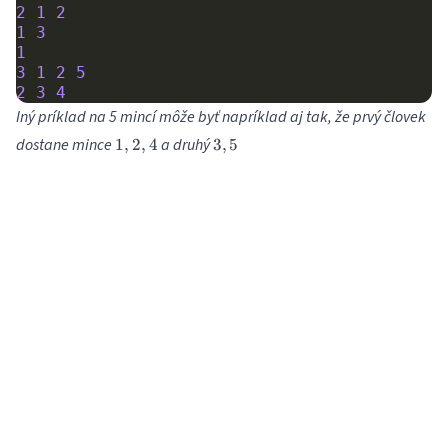
2
1
2
1
3
1
3
1
2
5
2
3
4
Iný príklad na 5 mincí môže byť napríklad aj tak, že prvý človek
1,
3,
dostane mince
a druhý
1
,
2
,
4
3
,
5
2,
5
4