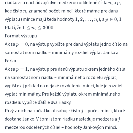
n_i
p
riadkov sa nachádzajú dve medzerou oddelené čísla
a
,
\leq
n
p
i
1000
n_i
kde číslo
znamená počet mincí, ktoré máme pre danú
n
i
1,
p \in
výplatu (mince majú teda hodnoty
), a
.
1
,
2
,
…
,
∈
0
,
1
n
p
i
2,
{0,1}
1
Platí, že
1
≤
≤
3000
n
…
i
\leq
Formát výstupu
,
n_i
n_i
p=0
Ak sa
, na výstup vypíšte pre danú výplatu jedno číslo na
=
\leq
0
p
3000
samostatnom riadku – minimálny rozdiel výplat Janka a
Ferka.
p=1
Ak sa
, na výstup pre danú výplatu okrem jedného čísla
=
1
p
na samostatnom riadku – minimálneho rozdielu výplat,
vypíšte aj príklad na nejaké rozdelenie mincí, kde je rozdiel
výplat minimálny. Pre každú výplatu okrem minimálneho
rozdielu vypíšte ďalšie dva riadky.
j
Prvý z nich na začiatku obsahuje číslo
– počet mincí, ktoré
j
j
dostane Janko. V tom istom riadku nasleduje medzera a
j
medzerou oddelených čísiel – hodnoty Jankových mincí.