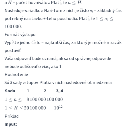
H
n
a
– počet hovniválov. Platí, že
.
≤
H
n
H
\leq
n
i
c_i
Nasleduje
riadkov. Na
-tom z nich je číslo
– základný čas
n
i
c
H
i
i
1 \leq
potrebný na stavbu
-teho poschodia. Platí, že
1
≤
≤
i
c
i
c_i \leq
.
100
000
100\,000
Formát výstupu
Vypíšte jedno číslo – najkratší čas, za ktorý je možné mrazák
postaviť.
Vaša odpoveď bude uznaná, ak sa od správnej odpovede
1
nebude odlišovať o viac, ako
.
1
Hodnotenie
Sú 3 sady vstupov. Platia v nich nasledovné obmedzenia:
Sada
1
2
3, 4
1
8
100\,000
100\,000
1
≤
≤
8
100
000
100
000
n
\leq
1
20
100\,000
10^{12}
12
1
≤
≤
20
100
000
1
0
H
n
\leq
\leq
Príklad
H
Input:
\leq