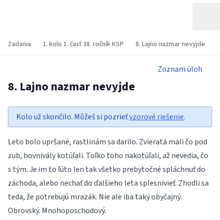
Zadania
1. kolo 1. časť 38. ročník KSP
8. Lajno nazmar nevyjde
Zoznam úloh
8. Lajno nazmar nevyjde
Kolo už skončilo. Môžeš si pozrieť
vzorové riešenie
.
Leto bolo upršané, rastlinám sa darilo. Zvieratá mali čo pod
zub, hovnivály kotúľali. Toľko toho nakotúľali, až nevedia, čo
s tým. Je im to ľúto len tak všetko prebytočné spláchnuť do
záchoda, alebo nechať do ďalšieho leta splesnivieť. Zhodli sa
teda, že potrebujú mrazák. Nie ale iba taký obyčajný.
Obrovský. Mnohoposchodový.