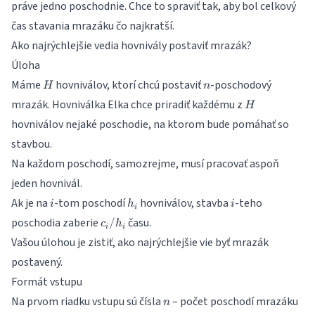
práve jedno poschodnie. Chce to spraviť tak, aby bol celkový
čas stavania mrazáku čo najkratší.
Ako najrýchlejšie vedia hovnivály postaviť mrazák?
Úloha
H
n
Máme
hovniválov, ktorí chcú postaviť
-poschodový
H
n
H
mrazák. Hovniválka Elka chce priradiť každému z
H
hovniválov nejaké poschodie, na ktorom bude pomáhať so
stavbou.
Na každom poschodí, samozrejme, musí pracovať aspoň
jeden hovnivál.
i
h_i
i
Ak je na
-tom poschodí
hovniválov, stavba
-teho
i
h
i
i
c_i/h_i
poschodia zaberie
času.
/
c
h
i
i
Vašou úlohou je zistiť, ako najrýchlejšie vie byť mrazák
postavený.
Formát vstupu
n
Na prvom riadku vstupu sú čísla
– počet poschodí mrazáku
n