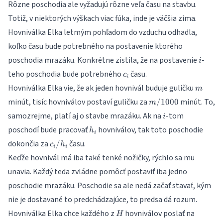
Rôzne poschodia ale vyžadujú rôzne veľa času na stavbu.
Totiž, v niektorých výškach viac fúka, inde je väčšia zima.
Hovniválka Elka letmým pohľadom do vzduchu odhadla,
koľko času bude potrebného na postavenie ktorého
i
poschodia mrazáku. Konkrétne zistila, že na postavenie
-
i
c_i
teho poschodia bude potrebného
času.
c
i
m
Hovniválka Elka vie, že ak jeden hovnivál buduje guličku
m
m/1000
minút, tisíc hovniválov postaví guličku za
minút. To,
/1000
m
i
samozrejme, platí aj o stavbe mrazáku. Ak na
-tom
i
h_i
poschodí bude pracovať
hovniválov, tak toto poschodie
h
i
c_i/h_i
dokončia za
času.
/
c
h
i
i
Keďže hovnivál má iba také tenké nožičky, rýchlo sa mu
unavia. Každý teda zvládne pomôcť postaviť iba jedno
poschodie mrazáku. Poschodie sa ale nedá začať stavať, kým
nie je dostavané to predchádzajúce, to predsa dá rozum.
H
Hovniválka Elka chce každého z
hovniválov poslať na
H