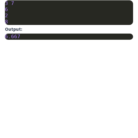
3
7
6
2
8
Output:
6.667