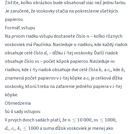
Zistite, koľko obrázkov bude obsahovať viac než jednu farbu.
Je zaručené, že voskovky stačia na pokreslenie všetkých
papierov.
Formát vstupu
n
Na prvom riadku vstupu dostanete číslo
– koľko rôznych
n
n
voskoviek má Paulínka. Nasleduje
riadkov, kde každý riadok
n
d_i
i
obsahuje celé číslo
– dĺžku
-tej voskovky. Ďalší riadok
d
i
i
m
m
obsahuje číslo
– počet kôpok papierov. Nasleduje
m
m
i
k_i
c_i
k_i
riadkov, kde
-ty riadok obsahuje dve celé čísla
a
, kde
i
k
c
k
i
i
i
i
c_i
znamená počet papierov v
-tej kôpke a
je celková dĺžka
i
c
i
i
voskovky, ktorú treba na zafarenie jedného papiera v
-tej
i
kôpke.
Obmedzenia
4
Sú
sady vstupov.
4
n \leq
m
d_i,
V prvých dvoch sadách platí, že
,
,
≤
10
000
≤
1000
n
m
10\,000
\leq
c_i,
2\,000\,
a suma dĺžok voskoviek je menej ako
,
,
≤
1000
d
c
k
1000
k_i
i
i
i