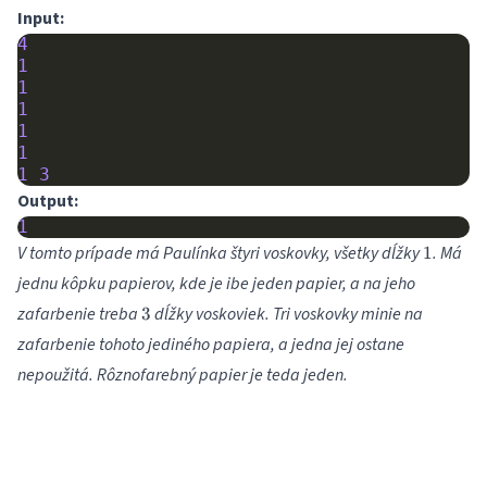
Input:
4
1
1
1
1
1
1
3
Output:
1
1
V tomto prípade má Paulínka štyri voskovky, všetky dĺžky
. Má
1
jednu kôpku papierov, kde je ibe jeden papier, a na jeho
3
zafarbenie treba
dĺžky voskoviek. Tri voskovky minie na
3
zafarbenie tohoto jediného papiera, a jedna jej ostane
nepoužitá. Rôznofarebný papier je teda jeden.