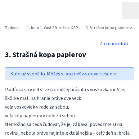
Zadania
1. kolo 1. časť 39. ročník KSP
3. Strašná kopa papierov
Zoznam úloh
3. Strašná kopa papierov
Kolo už skončilo. Môžeš si pozrieť
vzorové riešenie
.
Paulínka sa v detstve najradšej hrávala s voskovkami. V jej
škôlke mali na hranie práve dve veci:
veľa voskoviek v rade za sebou,
veľa kôp papierov v rade za sebou.
Nemožno sa teda čudovať, že jej zábava, povedzme si na
rovinu, nebola práve najintelektuálnejšia – celý deň si brala