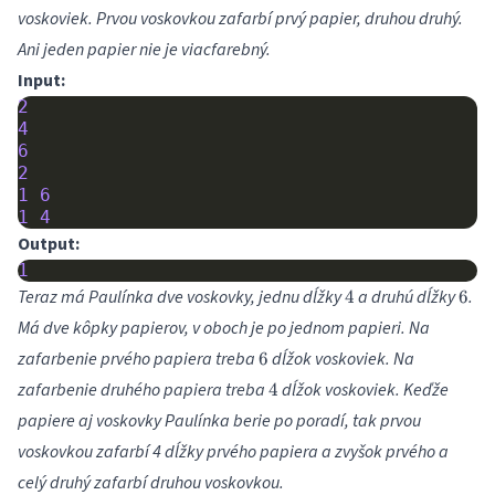
voskoviek. Prvou voskovkou zafarbí prvý papier, druhou druhý.
Ani jeden papier nie je viacfarebný.
Input:
2
4
6
2
1
6
1
4
Output:
1
4
6
Teraz má Paulínka dve voskovky, jednu dĺžky
a druhú dĺžky
.
4
6
Má dve kôpky papierov, v oboch je po jednom papieri. Na
6
zafarbenie prvého papiera treba
dĺžok voskoviek. Na
6
4
zafarbenie druhého papiera treba
dĺžok voskoviek. Keďže
4
papiere aj voskovky Paulínka berie po poradí, tak prvou
voskovkou zafarbí 4 dĺžky prvého papiera a zvyšok prvého a
celý druhý zafarbí druhou voskovkou.