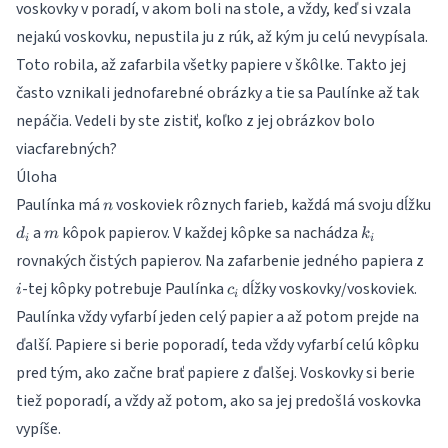
voskovky v poradí, v akom boli na stole, a vždy, keď si vzala
nejakú voskovku, nepustila ju z rúk, až kým ju celú nevypísala.
Toto robila, až zafarbila všetky papiere v škôlke. Takto jej
často vznikali jednofarebné obrázky a tie sa Paulínke až tak
nepáčia. Vedeli by ste zistiť, koľko z jej obrázkov bolo
viacfarebných?
Úloha
n
Paulínka má
voskoviek rôznych farieb, každá má svoju dĺžku
n
d_i
m
k_i
a
kôpok papierov. V každej kôpke sa nachádza
d
m
k
i
i
i
rovnakých čistých papierov. Na zafarbenie jedného papiera z
c_i
-tej kôpky potrebuje Paulínka
dĺžky voskovky/voskoviek.
i
c
i
Paulínka vždy vyfarbí jeden celý papier a až potom prejde na
ďalší. Papiere si berie poporadí, teda vždy vyfarbí celú kôpku
pred tým, ako začne brať papiere z ďalšej. Voskovky si berie
tiež poporadí, a vždy až potom, ako sa jej predošlá voskovka
vypíše.