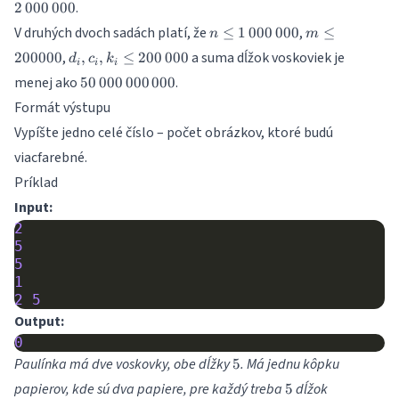
.
2
000
000
\leq
1000
n \leq
m \leq
V druhých dvoch sadách platí, že
,
≤
1
000
000
≤
n
m
1\,000\,000
200000
d_i, c_i,
,
a suma dĺžok voskoviek je
200000
,
,
≤
200
000
d
c
k
i
i
i
k_i \leq
50\,000\,000\,000
menej ako
.
50
000
000
000
200\,000
Formát výstupu
Vypíšte jedno celé číslo – počet obrázkov, ktoré budú
viacfarebné.
Príklad
Input:
2
5
5
1
2
5
Output:
0
5
Paulínka má dve voskovky, obe dĺžky
. Má jednu kôpku
5
5
papierov, kde sú dva papiere, pre každý treba
dĺžok
5