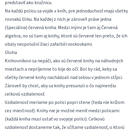
predstaviť ako kružnicu.
s
Na každú policu sa vojde
kníh, pre jednoduchosť majú všetky
s
rovnakú šírku. Na každej z nich je zároveň práve jedna
(špeciálna) červená kniha. Medzi inými je tam aj Červená
algebra, no sú tam aj knihy, ktoré sú červené len preto, že ich
obaly nespolušní žiaci zafarbili voskovkami.
Úloha
Knihovníkovi sa nepáči, ako sú červené knihy na náhodných
miestach a nepríjemne to bije do očí. Bol by rád, keby sa
všetky červené knihy nachádzali nad sebou v jednom stĺpci.
Zároveň by chcel, aby sa knihy presunuli o čo najmenšiu
celkovú vzdialenosť.
Vzdialenosť meriame po polici popri stene (teda nie krížom
cez miestnosť). Knihy nie je možné meniť medzi policami
(každá kniha musí ostať vo svojeje polici). Celkovú
vzdialenosť dostaneme tak, že sčítame vzdialenosť, o ktorú