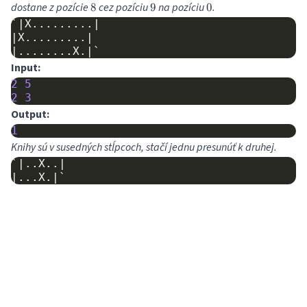
8
9
0
dostane z pozície
cez pozíciu
na pozíciu
.
8
9
0
`|X.........|

|X.........|

Input:
2
5
2
3
Output:
1
Knihy sú v susedných stĺpcoch, stačí jednu presunúť k druhej.
`|..X..|
