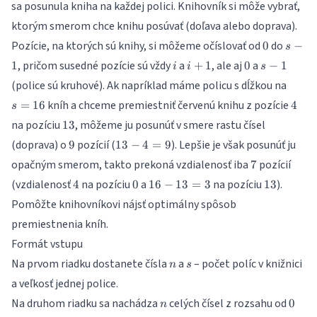
sa posunula kniha na každej polici. Knihovník si môže vybrať,
ktorým smerom chce knihu posúvať (doľava alebo doprava).
0
s-
Pozície, na ktorých sú knihy, si môžeme očíslovať od
do
0
−
s
1
i
i+1
0
s-
, pričom susedné pozície sú vždy
a
, ale aj
a
1
+
1
0
−
1
i
i
s
1
s=16
(police sú kruhové). Ak napríklad máme policu s dĺžkou na
4
kníh a chceme premiestniť červenú knihu z pozície
=
16
4
s
13
na pozíciu
, môžeme ju posunúť v smere rastu čísel
13
9
13-
(doprava) o
pozícií (
). Lepšie je však posunúť ju
9
13
−
4
=
9
4=9
7
opačným smerom, takto prekoná vzdialenosť iba
pozícií
7
4
0
16-
13
(vzdialenosť
na pozíciu
a
na pozíciu
).
4
0
16
−
13
=
3
13
13=3
Pomôžte knihovníkovi nájsť optimálny spôsob
premiestnenia kníh.
Formát vstupu
n
s
Na prvom riadku dostanete čísla
a
– počet políc v knižnici
n
s
a veľkosť jednej police.
n
0
Na druhom riadku sa nachádza
celých čísel z rozsahu od
0
n