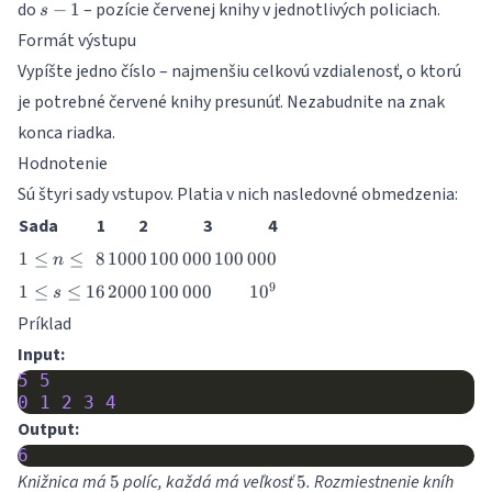
s-
do
– pozície červenej knihy v jednotlivých policiach.
−
1
s
1
Formát výstupu
Vypíšte jedno číslo – najmenšiu celkovú vzdialenosť, o ktorú
je potrebné červené knihy presunúť. Nezabudnite na znak
konca riadka.
Hodnotenie
Sú štyri sady vstupov. Platia v nich nasledovné obmedzenia:
Sada
1
2
3
4
1
8
1000
100\,000
100\,000
1
≤
≤
8
1000
100
000
100
000
n
\leq
1
16
2000
100\,000
10^{9}
9
1
≤
≤
16
2000
100
000
1
0
s
n
\leq
\leq
Príklad
s
Input:
\leq
5
5
0
1
2
3
4
Output:
6
5
5
Knižnica má
políc, každá má veľkosť
. Rozmiestnenie kníh
5
5