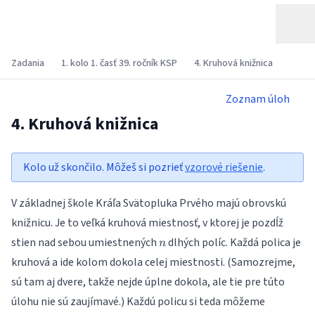
Zadania
1. kolo 1. časť 39. ročník KSP
4. Kruhová knižnica
Zoznam úloh
4. Kruhová knižnica
Kolo už skončilo. Môžeš si pozrieť
vzorové riešenie
.
V základnej škole Kráľa Svätopluka Prvého majú obrovskú
knižnicu. Je to veľká kruhová miestnosť, v ktorej je pozdĺž
n
stien nad sebou umiestnených
dlhých políc. Každá polica je
n
kruhová a ide kolom dokola celej miestnosti. (Samozrejme,
sú tam aj dvere, takže nejde úplne dokola, ale tie pre túto
úlohu nie sú zaujímavé.) Každú policu si teda môžeme