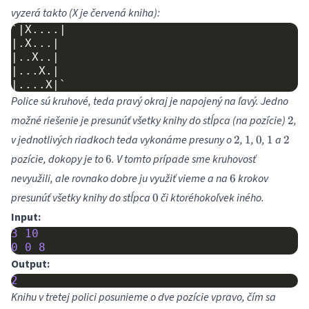
vyzerá takto (X je červená kniha):
`|X....|

|.X...|

|..X..|

|...X.|

Police sú kruhové, teda pravý okraj je napojený na ľavý. Jedno
2
možné riešenie je presunúť všetky knihy do stĺpca (na pozície)
,
2
2
1
0
1
2
v jednotlivých riadkoch teda vykonáme presuny o
,
,
,
a
2
1
0
1
2
6
pozície, dokopy je to
. V tomto prípade sme kruhovosť
6
6
nevyužili, ale rovnako dobre ju využiť vieme a na
krokov
6
0
presunúť všetky knihy do stĺpca
či ktoréhokoľvek iného.
0
Input:
3
10
0
0
8
Output:
2
Knihu v tretej polici posunieme o dve pozície vpravo, čím sa