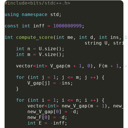
+
#include
<bits/stdc++.h>
|A|)
using
namespace
std
;
const
int
inff
=
1000000999
;
int
compute_score
(
int
me
,
int
d
,
int
ins
,
i
string
U
,
strin
int
n
=
U
.
size
();
int
m
=
V
.
size
();
vector
<
int
>
V_gap
(
m
+
1
,
0
),
F
(
m
+
1
,
-
for
(
int
j
=
1
;
j
<=
m
;
j
++
)
{
V_gap
[
j
]
=
-
ins
;
}
for
(
int
i
=
1
;
i
<=
n
;
i
++
)
{
vector
<
int
>
new_V_gap
(
m
+
1
),
new_F
new_V_gap
[
0
]
=
-
d
;
new_F
[
0
]
=
-
d
;
int
E
=
-
inff
;