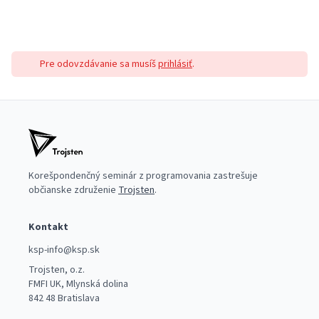
Pre odovzdávanie sa musíš
prihlásiť
.
Korešpondenčný seminár z programovania zastrešuje
občianske združenie
Trojsten
.
Kontakt
ksp-info@ksp.sk
Trojsten, o.z.
FMFI UK, Mlynská dolina
842 48 Bratislava