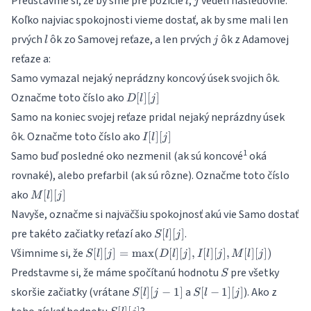
Predstavme si, že by sme pre pozície
,
vedeli nasledovné:
l
j
Koľko najviac spokojnosti vieme dostať, ak by sme mali len
l
j
prvých
ôk zo Samovej reťaze, a len prvých
ôk z Adamovej
l
j
reťaze a:
Samo vymazal nejaký neprádzny koncový úsek svojich ôk.
D[l]
Označme toto číslo ako
[
]
[
]
D
l
j
[j]
Samo na koniec svojej reťaze pridal nejaký neprázdny úsek
I[l]
ôk. Označme toto číslo ako
[
]
[
]
I
l
j
[j]
1
Samo buď posledné oko nezmenil (ak sú koncové
oká
rovnaké), alebo prefarbil (ak sú rôzne). Označme toto číslo
M[l]
ako
[
]
[
]
M
l
j
[j]
Navyše, označme si najväčšiu spokojnosť akú vie Samo dostať
S[l]
pre takéto začiatky reťazí ako
.
[
]
[
]
S
l
j
[j]
S[l][j] =
Všimnime si, že
[
]
[
]
=
m
a
x
(
[
]
[
]
,
[
]
[
]
,
[
]
[
])
S
l
j
D
l
j
I
l
j
M
l
j
\max(D[l]
S
Predstavme si, že máme spočítanú hodnotu
pre všetky
S
[j], I[l][j],
S[l]
S[l
skoršie začiatky (vrátane
a
). Ako z
M[l][j])
[
]
[
−
1
]
[
−
1
]
[
]
S
l
j
S
l
j
[j-
-
S[l]