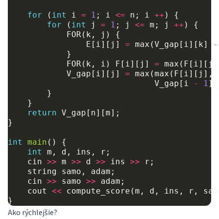
for
(
int
i
=
1
;
i
<=
n
;
i
++
)
{
for
(
int
j
=
1
;
j
<=
m
;
j
++
)
{
FOR
(
k
,
j
)
{
E
[
i
][
j
]
=
max
(
V_gap
[
i
][
k
]
-
}
FOR
(
k
,
i
)
F
[
i
][
j
]
=
max
(
F
[
i
][
j
]
V_gap
[
i
][
j
]
=
max
(
max
(
F
[
i
][
j
],
V_gap
[
i
-
1
][
}
}
return
V_gap
[
n
][
m
];
}
int
main
()
{
int
m
,
d
,
ins
,
r
;
cin
>>
m
>>
d
>>
ins
>>
r
;
string
samo
,
adam
;
cin
>>
samo
>>
adam
;
cout
<<
compute_score
(
m
,
d
,
ins
,
r
,
sam
}
Ako rýchlejšie?