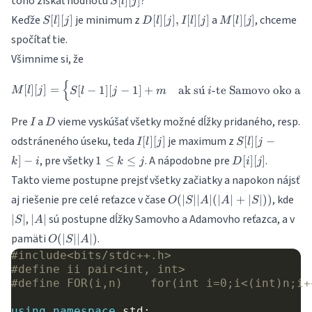
toho získať hodnotu
?
[
]
[
]
S
l
j
1]
1]
[j]
S[l]
D[l]
M[l]
Keďže
je minimum z
a
, chceme
[
]
[
]
[
]
[
]
,
[
[j]
]
[
]
[
]
[
]
S
l
j
D
l
j
I
l
j
M
l
j
[j]
[j],
[j]
spočítať tie.
I[l]
Všimnime si, že
[j]
{
M[l][j] = \begin{cases} S[l-1]
[
]
[
]
=
[
−
1
]
[
−
1
]
+
ak s
u
ˊ
-te Samovo oko a
M
l
j
S
l
j
m
i
j
I
D
Pre
a
vieme vyskúšať všetky možné dĺžky pridaného, resp.
I
D
I[l]
S[l]
odstráneného úseku, teda
je maximum z
[
]
[
]
[
]
[
−
I
l
j
S
l
j
[j]
[j-
1
D[i]
, pre všetky
. A nápodobne pre
.
]
−
1
≤
≤
[
]
[
]
k
i
k
j
D
i
j
k] -
\leq
[j]
Takto vieme postupne prejsť všetky začiatky a napokon nájsť
i
k
O(|S||A|
|S|
aj riešenie pre celé reťazce v čase
, kde
\leq
(
∣
∣∣
∣
(
∣
∣
+
∣
∣
))
O
S
A
A
S
(|A| +
j
|A|
,
sú postupne dĺžky Samovho a Adamovho reťazca, a v
∣
∣
∣
∣
S
A
|S|))
O(|S||A|)
pamäti
.
(
∣
∣∣
∣
)
O
S
A
#include
<bits/stdc++.h>
#define ii pair<int, int>
#define FOR(i,n)    for(int i=0;i<(int)n;i+
using
namespace
std
;