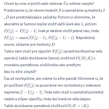
Chceli by sme zrýchliť naše riešenie. Čo robíme navyše?
S
I
Predstavme si, že okrem hodnôt
si pamätáme aj hodnoty
S
I
D
,
pre predchádzajúce začiatky. Potom si všimnime, že
D
1
I[l]
akonáhle je Samovi lepšie vložiť väčší úsek ako
, potom
1
[j]
I[l][j]
. Inak je ideálne vložiť jediné oko, teda
[
]
[
]
=
[
]
[
−
1
]
I
l
j
I
l
j
=
\max(
. Nápodobný
[
]
[
]
=
m
a
x
(
[
]
[
−
1
]
,
[
]
[
−
1
]
−
)
I[l]
I
l
j
I
l
j
S
l
j
i
[j-1], 
[j-
D
vzorec získame pre hodnoty
.
[j-1] -
D
1]
S[l]
Takto nám stačí pre výpočet
spraviť konštantne veľa
[
]
[
]
S
l
j
[j]
O(|S||A|)
operácií, takže dostávame časovú zložitosť
s
(
∣
∣∣
∣
)
O
S
A
rovnakou pamäťovou zložitosťou ako predtým.
Ako to ešte zlepšiť?
Čas už nezlepšíme, ale máme tu ešte pamäť. Všimnime si, že
S[l]
pri počítaní
sa pozeráme len na hodnoty s indexami
[
]
[
]
S
l
j
[j]
[l-
najmenej
. Teda nám stačí si pamätať posledný
[
−
1
]
[
−
1
]
l
j
1]
riadok a stĺpec výpočtu, teda iba lineárne veľa údajov.
[j-
O(|S|
Takže dostávame pamäťovú zložitosť
.
1]
(
∣
∣
+
∣
∣
)
O
S
A