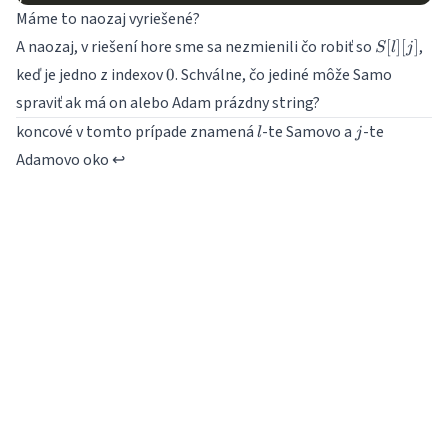
Máme to naozaj vyriešené?
S[l]
A naozaj, v riešení hore sme sa nezmienili čo robiť so
,
[
]
[
]
S
l
j
[j]
0
keď je jedno z indexov
. Schválne, čo jediné môže Samo
0
spraviť ak má on alebo Adam prázdny string?
l
j
koncové v tomto prípade znamená
-te Samovo a
-te
l
j
Adamovo oko
↩