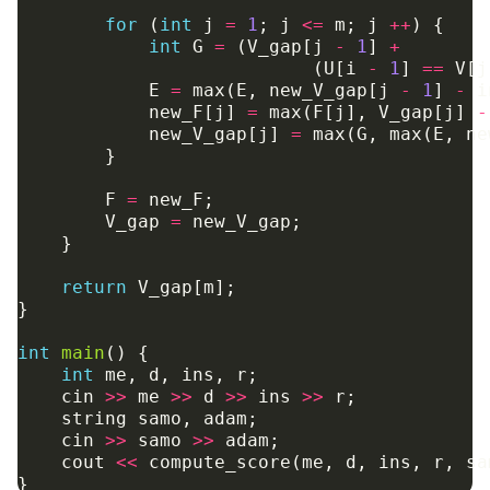
for
(
int
j
=
1
;
j
<=
m
;
j
++
)
{
int
G
=
(
V_gap
[
j
-
1
]
+
(
U
[
i
-
1
]
==
V
[
j
E
=
max
(
E
,
new_V_gap
[
j
-
1
]
-
i
new_F
[
j
]
=
max
(
F
[
j
],
V_gap
[
j
]
-
new_V_gap
[
j
]
=
max
(
G
,
max
(
E
,
ne
}
F
=
new_F
;
V_gap
=
new_V_gap
;
}
return
V_gap
[
m
];
}
int
main
()
{
int
me
,
d
,
ins
,
r
;
cin
>>
me
>>
d
>>
ins
>>
r
;
string
samo
,
adam
;
cin
>>
samo
>>
adam
;
cout
<<
compute_score
(
me
,
d
,
ins
,
r
,
sa
}