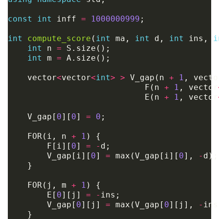
const
int
inff
=
1000000999
;
int
compute_score
(
int
ma
,
int
d
,
int
ins
,
i
int
n
=
S
.
size
();
int
m
=
A
.
size
();
vector
<
vector
<
int
>
>
V_gap
(
n
+
1
,
vecto
F
(
n
+
1
,
vector
E
(
n
+
1
,
vector
V_gap
[
0
][
0
]
=
0
;
FOR
(
i
,
n
+
1
)
{
F
[
i
][
0
]
=
-
d
;
V_gap
[
i
][
0
]
=
max
(
V_gap
[
i
][
0
],
-
d
);
}
FOR
(
j
,
m
+
1
)
{
E
[
0
][
j
]
=
-
ins
;
V_gap
[
0
][
j
]
=
max
(
V_gap
[
0
][
j
],
-
ins
}