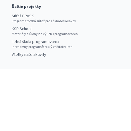
Ďalšie projekty
Súťaž PRASK
Programátorská súťaž pre základoškolákov
KSP School
Materiály a úlohy na výučbu programovania
Letná škola programovania
Intenzívny programátorský zážitok v lete
Všetky naše aktivity