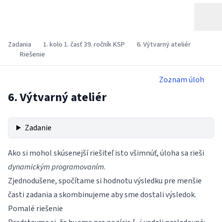
Zadania
1. kolo 1. časť 39. ročník KSP
6. Výtvarný ateliér
Riešenie
Zoznam úloh
6. Výtvarný ateliér
Zadanie
Ako si mohol skúsenejší riešiteľ isto všimnúť, úloha sa rieši
dynamickým programovaním
.
Zjednodušene, spočítame si hodnotu výsledku pre menšie
časti zadania a skombinujeme aby sme dostali výsledok.
Pomalé riešenie
l
j