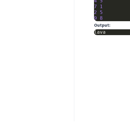
4
5
7
1
2
5
9
8
Output: