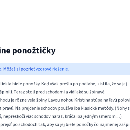
nine ponožtičky
o. Môžeš si pozrieť
vzorové riešenie
.
liekla biele ponožky. Keď však prešla po podlahe, zistila, že sa jej
pinili. Teraz stojí pred schodami a vidí aké su špinavé.
hodu je rôzne veľa špiny. Ľavou nohou Kristína stúpa na ľavú polov
 pravú. Na prejdenie schodov používa iba klasické metódy. (Nohy s
ú, nepreskočí viac schodov naraz, kráča iba jedným smerom…).
rejsť po schodoch tak, aby sa jej biele ponožky čo najmenej zašpin