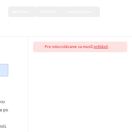
Aktuálne
Ostatné
Iné semináre
Prihlásiť sa
Pre odovzdávanie sa musíš
prihlásiť
.
icu
a po
ili.