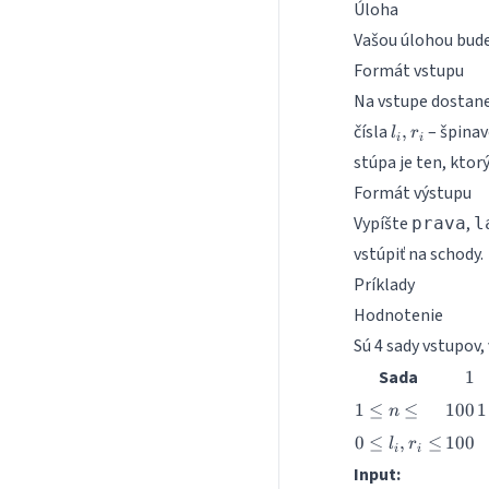
Úloha
Vašou úlohou bude 
Formát vstupu
Na vstupe dostane
l_i,
čísla
– špinav
,
l
r
i
i
r_i
stúpa je ten, ktorý
Formát výstupu
Vypíšte
,
prava
l
vstúpiť na schody.
Príklady
Hodnotenie
Sú 4 sady vstupov,
1
Sada
1
1
100
1
1
≤
≤
100
1
n
\le
0
100
0
≤
,
≤
100
l
r
n
i
i
\le
\le
Input:
l_i,