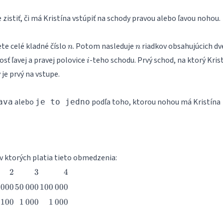
zistiť, či má Kristína vstúpiť na schody pravou alebo ľavou nohou.
n
n
te celé kladné číslo
. Potom nasleduje
riadkov obsahujúcich dv
n
n
i
osť ľavej a pravej polovice
-teho schodu. Prvý schod, na ktorý Kris
i
 je prvý na vstupe.
alebo
podľa toho, ktorou nohou má Kristína
ava
je to jedno
 v ktorých platia tieto obmedzenia:
2
3
4
2
3
4
\,000
50\,000
100\,000
000
50
000
100
000
100
1\,000
1\,000
100
1
000
1
000