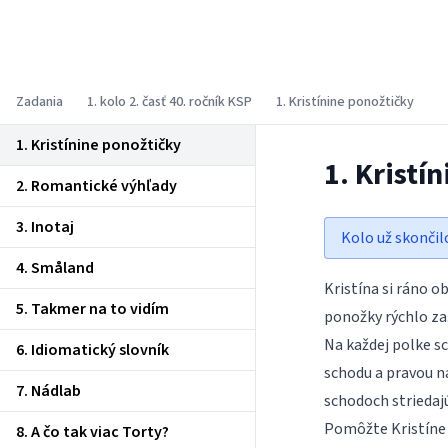
Korešpondenčný seminár z
programovania
Zadania
1. kolo 2. časť 40. ročník KSP
1. Kristínine ponožtičky
1. Kristínine ponožtičky
1. Kristí
2. Romantické výhľady
3. Inotaj
Kolo už skončil
4. Småland
Kristína si ráno ob
5. Takmer na to vidím
ponožky rýchlo zaš
Na každej polke sc
6. Idiomatický slovník
schodu a pravou na
7. Nádlab
schodoch striedaj
Pomôžte Kristíne p
8. A čo tak viac Torty?