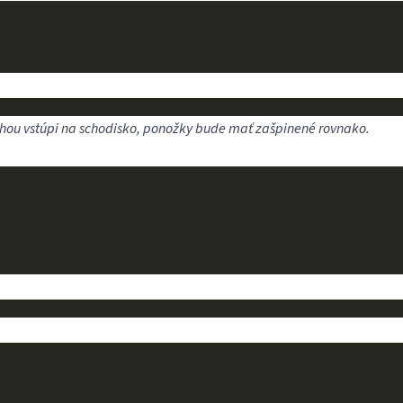
ohou vstúpi na schodisko, ponožky bude mať zašpinené rovnako.