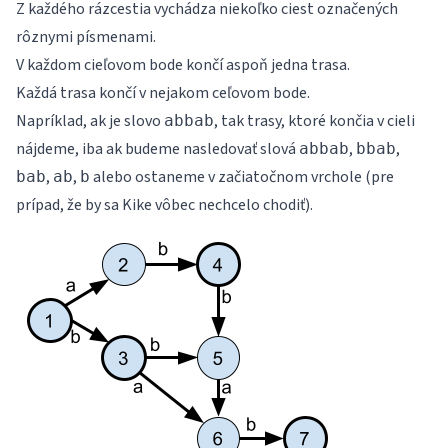
Z každého rázcestia vychádza niekoľko ciest označených
rôznymi písmenami.
V každom cieľovom bode končí aspoň jedna trasa.
Každá trasa končí v nejakom ceľovom bode.
Napríklad, ak je slovo
, tak trasy, ktoré končia v cieli
abbab
nájdeme, iba ak budeme nasledovať slová
,
,
abbab
bbab
,
,
alebo ostaneme v začiatočnom vrchole (pre
bab
ab
b
prípad, že by sa Kike vôbec nechcelo chodiť).