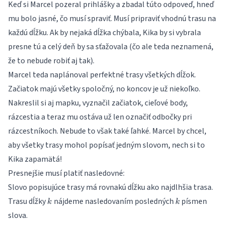
Keď si Marcel pozeral prihlášky a zbadal túto odpoveď, hneď
mu bolo jasné, čo musí spraviť. Musí pripraviť vhodnú trasu na
každú dĺžku. Ak by nejaká dĺžka chýbala, Kika by si vybrala
presne tú a celý deň by sa sťažovala (čo ale teda neznamená,
že to nebude robiť aj tak).
Marcel teda naplánoval perfektné trasy všetkých dĺžok.
Začiatok majú všetky spoločný, no koncov je už niekoľko.
Nakreslil si aj mapku, vyznačil začiatok, cieľové body,
rázcestia a teraz mu ostáva už len označiť odbočky pri
rázcestníkoch. Nebude to však také ľahké. Marcel by chcel,
aby všetky trasy mohol popísať jedným slovom, nech si to
Kika zapamätá!
Presnejšie musí platiť nasledovné:
Slovo popisujúce trasy má rovnakú dĺžku ako najdlhšia trasa.
k
k
Trasu dĺžky
nájdeme nasledovaním posledných
písmen
k
k
slova.