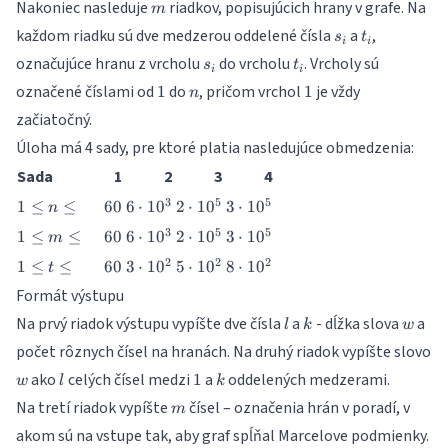
n
m
Nakoniec nasleduje
riadkov, popisujúcich hrany v grafe. Na
m
s_i
t_i
každom riadku sú dve medzerou oddelené čísla
a
,
s
t
i
i
s_i
t_i
označujúce hranu z vrcholu
do vrcholu
. Vrcholy sú
s
t
i
i
1
n
1
označené číslami od
do
, pričom vrchol
je vždy
1
1
n
začiatočný.
Úloha má 4 sady, pre ktoré platia nasledujúce obmedzenia:
Sada
1
2
3
4
1
60
6
2
3
3
5
5
1
≤
≤
60
6
⋅
1
0
2
⋅
1
0
3
⋅
1
0
n
\leq
\cdot
\cdot
\cdot
1
60
6
2
3
3
5
5
1
≤
≤
60
6
⋅
1
0
2
⋅
1
0
3
⋅
1
0
m
n
10^3
10^5
10^5
\leq
\cdot
\cdot
\cdot
\leq
1
60
3
5
8
2
2
2
1
≤
≤
60
3
⋅
1
0
5
⋅
1
0
8
⋅
1
0
t
m
10^3
10^5
10^5
\leq
\cdot
\cdot
\cdot
\leq
Formát výstupu
t
10^2
10^2
10^2
l
k
w
Na prvý riadok výstupu vypíšte dve čísla
\leq
a
- dĺžka slova
a
l
k
w
počet rôznych čísel na hranách. Na druhý riadok vypíšte slovo
w
l
1
k
ako
celých čísel medzi
a
oddelených medzerami.
1
w
l
k
m
Na tretí riadok vypíšte
čísel – označenia hrán v poradí, v
m
akom sú na vstupe tak, aby graf spĺňal Marcelove podmienky.