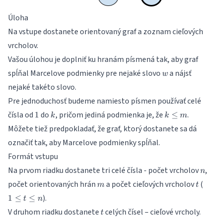
Úloha
Na vstupe dostanete orientovaný graf a zoznam cieľových
vrcholov.
Vašou úlohou je doplniť ku hranám písmená tak, aby graf
w
spĺňal Marcelove podmienky pre nejaké slovo
a nájsť
w
nejaké takéto slovo.
Pre jednoduchosť budeme namiesto písmen používať celé
1
k
k
čísla od
do
, pričom jediná podmienka je, že
.
1
≤
k
k
m
\le
Môžete tiež predpokladať, že graf, ktorý dostanete sa dá
m
označiť tak, aby Marcelove podmienky spĺňal.
Formát vstupu
n
Na prvom riadku dostanete tri celé čísla - počet vrcholov
,
n
m
t
1
počet orientovaných hrán
a počet cieľových vrcholov
(
m
t
\le
).
1
≤
≤
t
n
t
t
V druhom riadku dostanete
celých čísel – cieľové vrcholy.
\le
t