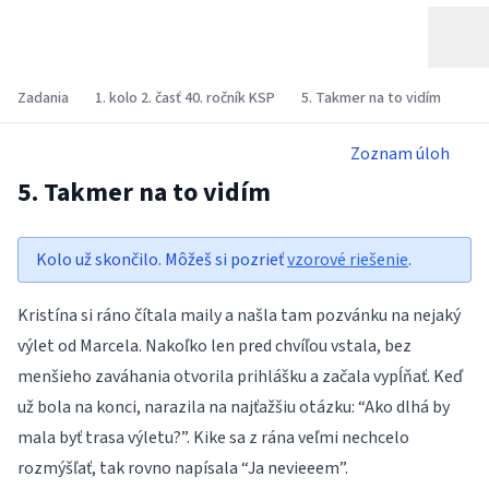
Zadania
1. kolo 2. časť 40. ročník KSP
5. Takmer na to vidím
Zoznam úloh
5. Takmer na to vidím
Kolo už skončilo. Môžeš si pozrieť
vzorové riešenie
.
Kristína si ráno čítala maily a našla tam pozvánku na nejaký
výlet od Marcela. Nakoľko len pred chvíľou vstala, bez
menšieho zaváhania otvorila prihlášku a začala vypĺňať. Keď
už bola na konci, narazila na najťažšiu otázku: “Ako dlhá by
mala byť trasa výletu?”. Kike sa z rána veľmi nechcelo
rozmýšľať, tak rovno napísala “Ja nevieeem”.