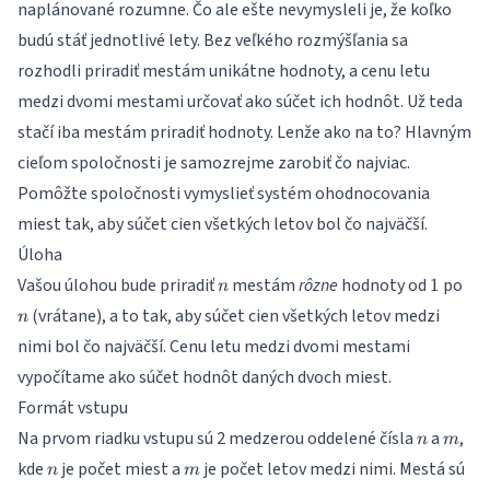
naplánované rozumne. Čo ale ešte nevymysleli je, že koľko
budú stáť jednotlivé lety. Bez veľkého rozmýšľania sa
rozhodli priradiť mestám unikátne hodnoty, a cenu letu
medzi dvomi mestami určovať ako súčet ich hodnôt. Už teda
stačí iba mestám priradiť hodnoty. Lenže ako na to? Hlavným
cieľom spoločnosti je samozrejme zarobiť čo najviac.
Pomôžte spoločnosti vymyslieť systém ohodnocovania
miest tak, aby súčet cien všetkých letov bol čo najväčší.
Úloha
n
1
n
Vašou úlohou bude priradiť
mestám
rôzne
hodnoty od
po
1
n
(vrátane), a to tak, aby súčet cien všetkých letov medzi
n
nimi bol čo najväčší. Cenu letu medzi dvomi mestami
vypočítame ako súčet hodnôt daných dvoch miest.
Formát vstupu
n
m
Na prvom riadku vstupu sú 2 medzerou oddelené čísla
a
,
n
m
n
m
kde
je počet miest a
je počet letov medzi nimi. Mestá sú
n
m