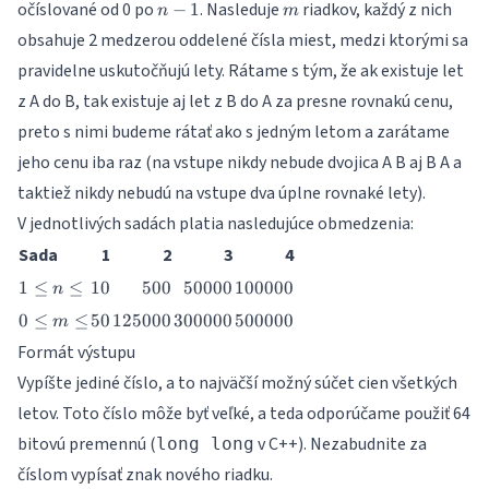
n-
m
očíslované od 0 po
. Nasleduje
riadkov, každý z nich
−
1
n
m
1
obsahuje 2 medzerou oddelené čísla miest, medzi ktorými sa
pravidelne uskutočňujú lety. Rátame s tým, že ak existuje let
z A do B, tak existuje aj let z B do A za presne rovnakú cenu,
preto s nimi budeme rátať ako s jedným letom a zarátame
jeho cenu iba raz (na vstupe nikdy nebude dvojica A B aj B A a
taktiež nikdy nebudú na vstupe dva úplne rovnaké lety).
V jednotlivých sadách platia nasledujúce obmedzenia:
Sada
1
2
3
4
1
10
500
50000
100000
1
≤
≤
10
500
50000
100000
n
\leq
0
50
125000
300000
500000
0
≤
≤
50
125000
300000
500000
m
n
\leq
\leq
Formát výstupu
m
Vypíšte jediné číslo, a to najväčší možný súčet cien všetkých
\leq
letov. Toto číslo môže byť veľké, a teda odporúčame použiť 64
bitovú premennú (
v C++). Nezabudnite za
long long
číslom vypísať znak nového riadku.