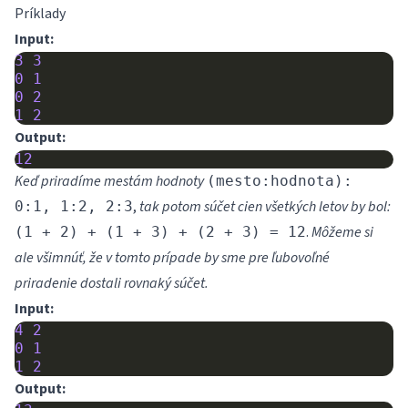
Príklady
Input:
3
3
0
1
0
2
1
2
Output:
12
Keď priradíme mestám hodnoty
(mesto:hodnota):
,
tak potom súčet cien všetkých letov by bol:
0:1, 1:2, 2:3
.
Môžeme si
(1 + 2) + (1 + 3) + (2 + 3) = 12
ale všimnúť, že v tomto prípade by sme pre ľubovoľné
priradenie dostali rovnaký súčet.
Input:
4
2
0
1
1
2
Output: