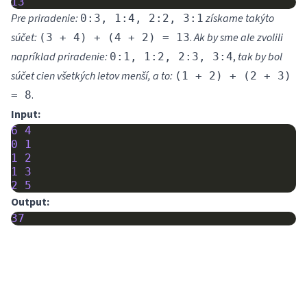
13
Pre priradenie:
získame takýto
0:3, 1:4, 2:2, 3:1
súčet:
.
Ak by sme ale zvolili
(3 + 4) + (4 + 2) = 13
napríklad priradenie:
,
tak by bol
0:1, 1:2, 2:3, 3:4
súčet cien všetkých letov menší, a to:
(1 + 2) + (2 + 3)
.
= 8
Input:
6
4
0
1
1
2
1
3
2
5
Output:
37