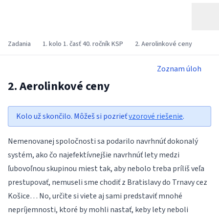
Zadania
1. kolo 1. časť 40. ročník KSP
2. Aerolinkové ceny
Zoznam úloh
2. Aerolinkové ceny
Kolo už skončilo. Môžeš si pozrieť
vzorové riešenie
.
Nemenovanej spoločnosti sa podarilo navrhnúť dokonalý
systém, ako čo najefektívnejšie navrhnúť lety medzi
ľubovoľnou skupinou miest tak, aby nebolo treba príliš veľa
prestupovať, nemuseli sme chodiť z Bratislavy do Trnavy cez
Košice… No, určite si viete aj sami predstaviť mnohé
nepríjemnosti, ktoré by mohli nastať, keby lety neboli